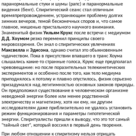
паранормальные стуки и шумы (рапс) и паранормальные
видения (бент). Спиритический сеанс стал отличным
времяпрепровождением, устраняющим проблему долгих
зимних вечеров, темой бесконечных споров и, что самое
главное, мишенью пристального научного внимания.
Знаменитый физик
Уильям Крукс
после встречи с медиумом
Д.Д. Хоумом
резко переменил принципы своего
мировоззрения. Он знал о спиритических увлечениях
Максвелла
и
Эдисона
, однако считал это обыкновенным
чудачеством. Пока в присутствии впавшего в транс Хоума
слышались какие-то странные голоса, Крукс еще предполагал
чревовещание: но после поразительных телекинетических
экспериментов и особенно после того, как тело медиума
приподнялось к потолку и плавно опустилось, физик серьезно
призадумался над легитимностью основных законов природы.
Он предположил существование в человеческом организме
неведомой энергии более или менее родственной
электричеству и магнетизму, хотя ни ему, ни другим
исследователям даже приблизительно не удалось установить
режим функционирования и параметры гипотетической
энергии. Спиритуалисты пришли к выводу, что это тот самый
"тайный свет", который воссиял в первый день творения.
При любом отношении к спиритизму нельзя отрицать