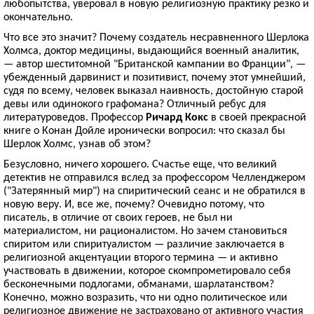
любопытства, уверовал в новую религиозную практику резко и
окончательно.
Что все это значит? Почему создатель несравненного Шерлока
Холмса, доктор медицины, выдающийся военный аналитик,
— автор шеститомной "Британской кампании во Франции", —
убежденный дарвинист и позитивист, почему этот умнейший,
судя по всему, человек выказал наивность, достойную старой
девы или одинокого графомана? Отличный ребус для
литературоведов. Профессор
Ричард Кокс
в своей прекрасной
книге о Конан Дойле иронически вопросил: что сказал бы
Шерлок Холмс, узнав об этом?
Безусловно, ничего хорошего. Счастье еще, что великий
детектив не отправился вслед за профессором Челленджером
("Затерянный мир") на спиритический сеанс и не обратился в
новую веру. И, все же, почему? Очевидно потому, что
писатель, в отличие от своих героев, не был ни
материалистом, ни рационалистом. Но зачем становиться
спиритом или спиритуалистом — различие заключается в
религиозной акцентуации второго термина — и активно
участвовать в движении, которое скомпрометировало себя
бесконечными подлогами, обманами, шарлатанством?
Конечно, можно возразить, что ни одно политическое или
религиозное движение не застраховано от активного участия