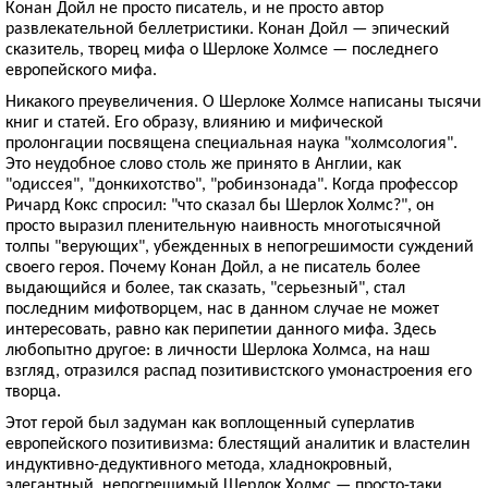
Конан Дойл не просто писатель, и не просто автор
развлекательной беллетристики. Конан Дойл — эпический
сказитель, творец мифа о Шерлоке Холмсе — последнего
европейского мифа.
Никакого преувеличения. О Шерлоке Холмсе написаны тысячи
книг и статей. Его образу, влиянию и мифической
пролонгации посвящена специальная наука "холмсология".
Это неудобное слово столь же принято в Англии, как
"одиссея", "донкихотство", "робинзонада". Когда профессор
Ричард Кокс спросил: "что сказал бы Шерлок Холмс?", он
просто выразил пленительную наивность многотысячной
толпы "верующих", убежденных в непогрешимости суждений
своего героя. Почему Конан Дойл, а не писатель более
выдающийся и более, так сказать, "серьезный", стал
последним мифотворцем, нас в данном случае не может
интересовать, равно как перипетии данного мифа. Здесь
любопытно другое: в личности Шерлока Холмса, на наш
взгляд, отразился распад позитивистского умонастроения его
творца.
Этот герой был задуман как воплощенный суперлатив
европейского позитивизма: блестящий аналитик и властелин
индуктивно-дедуктивного метода, хладнокровный,
элегантный, непогрешимый Шерлок Холмс — просто-таки