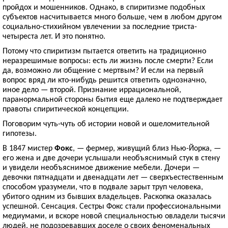
пройдох и мошенников. Однако, в спиритизме подобных
субъектов насчитывается много больше, чем в любом другом
социально-стихийном увлечении за последние триста-
четыреста лет. И это понятно.
Потому что спиритизм пытается ответить на традиционно
неразрешимые вопросы: есть ли жизнь после смерти? Если
да, возможно ли общение с мертвым? И если на первый
вопрос вряд ли кто-нибудь решится ответить однозначно,
иное дело — второй. Признание иррациональной,
паранормальной стороны бытия еще далеко не подтверждает
правоты спиритической концепции.
Поговорим чуть-чуть об истории новой и ошеломительной
гипотезы.
В 1847 мистер
Фокс
, — фермер, живущий близ Нью-Йорка, —
его жена и две дочери услышали необъяснимый стук в стену
и увидели необъяснимое движение мебели. Дочери —
девочки пятнадцати и двенадцати лет — сверхъестественным
способом уразумели, что в подвале зарыт труп человека,
убитого одним из бывших владельцев. Раскопка оказалась
успешной. Сенсация. Сестры Фокс стали профессиональными
медиумами, и вскоре новой специальностью овладели тысячи
людей, не подозревавших доселе о своих феноменальных