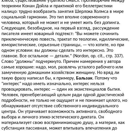
хлеба, существование утратило смысл. Противоречие между
теориями Конан Дойла и практикой его беллетристики
налицо: трудно вообразить занятия Шерлока Холмса в мире
социальной гармонии. Это тип вполне современного
человека, который не может и не умеет жить без допинга.
Следующее, безобидное, на первый взгляд, рассуждение
писателя имеет коварный подтекст: "Вы можете сочинить
приключенческую повесть, трактат по теологии, идиллические,
юмористические, серьезные страницы, — что хотите, но при
одном условии: вы должны сделать это интересно. Это
главное. Все остальное — детали." (Nordon, op. cit., стр. 337).
Слово "должны" подчеркнуто. Причем намерения у автора
самые хорошие: надо, мол, развлечь усталого рабочего или
замученную домашним хозяйством женщину. Но вряд ли
такую фразу написал бы, к примеру,
Бальзак
. Потому что
"интерес" надо иметь изначально, интерес нельзя
провоцировать, интерес — один их экзистенциалов бытия.
Человек, пренебрегающий целым ради одной драстической
подробности, не только не ощущает и не понимает целого, но
обнаруживает отсутствие собственного индивидуального
центра. Он утрачивает возможность активного, свободного
выбора и личного этико-эстетического диктата. Он
материализует свою воспринимающую душу, а материя, как
субстанция пассивная, может впитывать впечатления до