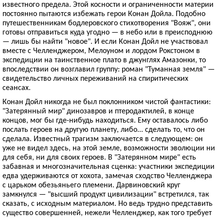
известного предела. Этой косности и ограниченности материи
постоянно пытаются избежать герои Конан Дойла. Подобно
путешественникам бодлеровского стихотворения "Вояж", они
готовы отправиться куда угодно — в небо или в преисподнюю
— лишь бы найти "новое". И если Конан Дойл не участвовал
вместе с Челленджером, Мелоуном и лордом Рокстоном в
экспедиции на таинственное плато в джунглях Амазонки, то
впоследствии он возглавил группу: роман "Туманная земля" —
свидетельство личных переживаний на спиритических
сеансах.
Конан Дойл никогда не был поклонником чистой фантастики:
"Затерянный мир" динозавров и птеродактилей, в конце
концов, мог бы где-нибудь находиться. Ему оставалось либо
послать героев на другую планету, либо... сделать то, что он
сделала. Известный трагизм заключается в следующем: он
уже не видел здесь, на этой земле, возможности эволюции ни
для себя, ни для своих героев. В "Затерянном мире" есть
забавная и многозначительная сценка: участники экспедиции
едва удерживаются от хохота, замечая сходство Челленджера
с царьком обезьяньего племени. Дарвиновский круг
замкнулся — "высший продукт цивилизации" встретился, так
сказать, с исходным материалом. Но ведь трудно представить
существо совершенней, нежели Челленджер, как того требует