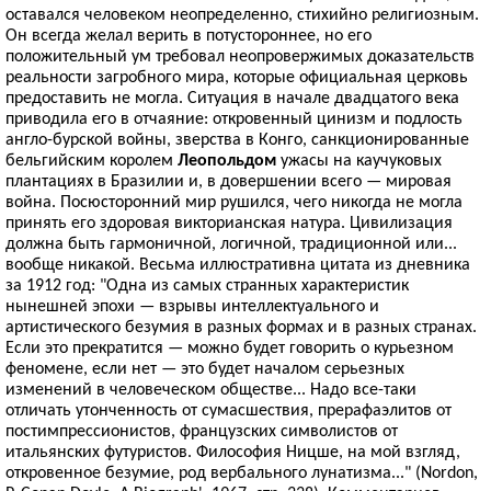
оставался человеком неопределенно, стихийно религиозным.
Он всегда желал верить в потустороннее, но его
положительный ум требовал неопровержимых доказательств
реальности загробного мира, которые официальная церковь
предоставить не могла. Ситуация в начале двадцатого века
приводила его в отчаяние: откровенный цинизм и подлость
англо-бурской войны, зверства в Конго, санкционированные
бельгийским королем
Леопольдом
ужасы на каучуковых
плантациях в Бразилии и, в довершении всего — мировая
война. Посюсторонний мир рушился, чего никогда не могла
принять его здоровая викторианская натура. Цивилизация
должна быть гармоничной, логичной, традиционной или...
вообще никакой. Весьма иллюстративна цитата из дневника
за 1912 год: "Одна из самых странных характеристик
нынешней эпохи — взрывы интеллектуального и
артистического безумия в разных формах и в разных странах.
Если это прекратится — можно будет говорить о курьезном
феномене, если нет — это будет началом серьезных
изменений в человеческом обществе... Надо все-таки
отличать утонченность от сумасшествия, прерафаэлитов от
постимпрессионистов, французских символистов от
итальянских футуристов. Философия Ницше, на мой взгляд,
откровенное безумие, род вербального лунатизма..." (Nordon,