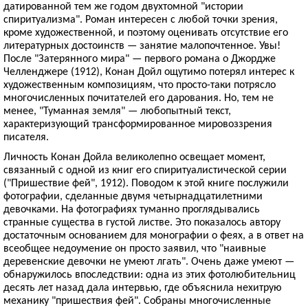
датированной тем же годом двухтомной "истории
спиритуализма". Роман интересен с любой точки зрения,
кроме художественной, и поэтому оценивать отсутствие его
литературных достоинств — занятие малопочтенное. Увы!
После "Затерянного мира" — первого романа о Джордже
Челленджере (1912), Конан Дойл ощутимо потерял интерес к
художественным композициям, что просто-таки потрясло
многочисленных почитателей его дарования. Но, тем не
менее, "Туманная земля" — любопытный текст,
характеризующий трансформированное мировоззрения
писателя.
Личность Конан Дойла великолепно освещает момент,
связанный с одной из книг его спиритуалистической серии
("Пришествие фей", 1912). Поводом к этой книге послужили
фотографии, сделанные двумя четырнадцатилетними
девочками. На фотографиях туманно проглядывались
странные существа в густой листве. Это показалось автору
достаточным основанием для монографии о феях, а в ответ на
всеобщее недоумение он просто заявил, что "наивные
деревенские девочки не умеют лгать". Очень даже умеют —
обнаружилось впоследствии: одна из этих фотолюбительниц
десять лет назад дала интервью, где объяснила нехитрую
механику "пришествия фей". Собраны многочисленные