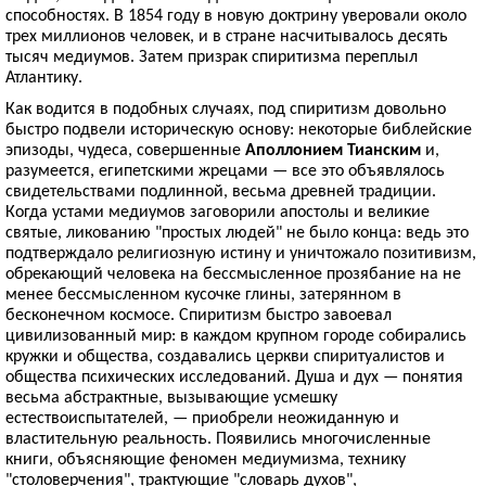
способностях. В 1854 году в новую доктрину уверовали около
трех миллионов человек, и в стране насчитывалось десять
тысяч медиумов. Затем призрак спиритизма переплыл
Атлантику.
Как водится в подобных случаях, под спиритизм довольно
быстро подвели историческую основу: некоторые библейские
эпизоды, чудеса, совершенные
Аполлонием Тианским
и,
разумеется, египетскими жрецами — все это объявлялось
свидетельствами подлинной, весьма древней традиции.
Когда устами медиумов заговорили апостолы и великие
святые, ликованию "простых людей" не было конца: ведь это
подтверждало религиозную истину и уничтожало позитивизм,
обрекающий человека на бессмысленное прозябание на не
менее бессмысленном кусочке глины, затерянном в
бесконечном космосе. Спиритизм быстро завоевал
цивилизованный мир: в каждом крупном городе собирались
кружки и общества, создавались церкви спиритуалистов и
общества психических исследований. Душа и дух — понятия
весьма абстрактные, вызывающие усмешку
естествоиспытателей, — приобрели неожиданную и
властительную реальность. Появились многочисленные
книги, объясняющие феномен медиумизма, технику
"столоверчения", трактующие "словарь духов",