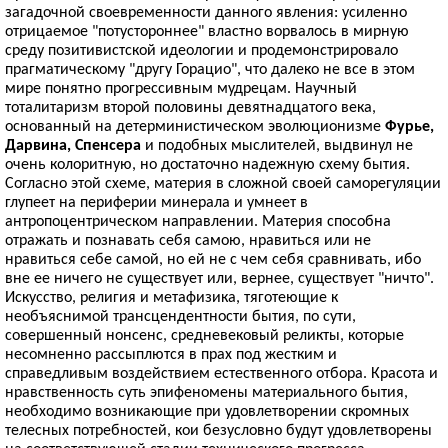
загадочной своевременности данного явления: усиленно
отрицаемое "потустороннее" властно ворвалось в мирную
среду позитивистской идеологии и продемонстрировало
прагматическому "другу Горацио", что далеко не все в этом
мире понятно прогрессивным мудрецам. Научный
тоталитаризм второй половины девятнадцатого века,
основанный на детерминистическом эволюционизме
Фурье,
Дарвина, Спенсера
и подобных мыслителей, выдвинул не
очень колоритную, но достаточно надежную схему бытия.
Согласно этой схеме, материя в сложной своей саморегуляции
глупеет на периферии минерала и умнеет в
антропоцентрическом направлении. Материя способна
отражать и познавать себя самою, нравиться или не
нравиться себе самой, но ей не с чем себя сравнивать, ибо
вне ее ничего не существует или, вернее, существует "ничто".
Искусство, религия и метафизика, тяготеющие к
необъяснимой трансцендентности бытия, по сути,
совершенный нонсенс, средневековый реликты, которые
несомненно рассыплются в прах под жестким и
справедливым воздействием естественного отбора. Красота и
нравственность суть эпифеномены материального бытия,
необходимо возникающие при удовлетворении скромных
телесных потребностей, кои безусловно будут удовлетворены