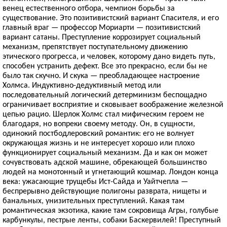
венец естественного отбора, чемпион борьбы за
существование. Это позитивистский вариант Спасителя, и его
главный враг — профессор Мориарти — позитивистский
вариант сатаны. Преступление коррозирует социальный
механизм, препятствует поступательному движению
этического прогресса, и человек, которому дано видеть путь,
способен устранить дефект. Все это прекрасно, если бы не
было так скучно. И скука — преобладающее настроение
Холмса. Индуктивно-дедуктивный метод или
последовательный логический детерминизм беспощадно
ограничивает восприятие и сковывает воображение железной
цепью рацио. Шерлок Холмс стал мифическим героем не
благодаря, но вопреки своему методу. Он, в сущности,
одинокий постбодлеровский романтик: его не волнует
окружающая жизнь и не интересует хорошо или плохо
функционирует социальный механизм. Да и как он может
сочувствовать адской машине, обрекающей большинство
людей на монотонный и угнетающий кошмар. Лондон конца
века: ужасающие трущебы Ист-Сайда и Уайтчепла —
беспрерывно действующие полигоны разврата, нищеты и
банальных, унизительных преступлений. Какая там
романтическая экзотика, какие там сокровища Агры, голубые
карбункулы, пестрые ленты, собаки Баскервилей! Преступный