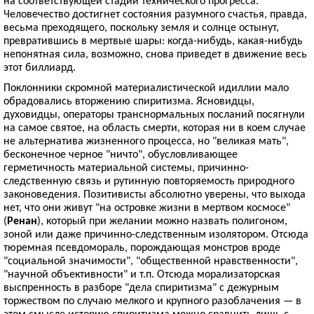
на соответствующей стадии технического прогресса.
Человечество достигнет состояния разумного счастья, правда,
весьма преходящего, поскольку земля и солнце остынут,
превратившись в мертвые шары: когда-нибудь, какая-нибудь
непонятная сила, возможно, снова приведет в движение весь
этот биллиард.
Поклонники скромной материалистической идиллии мало
обрадовались вторжению спиритизма. Ясновидцы,
духовидцы, операторы транснормальных посланий посягнули
на самое святое, на область смерти, которая ни в коем случае
не альтернатива жизненного процесса, но "великая мать",
бесконечное черное "ничто", обусловливающее
герметичность материальной системы, причинно-
следственную связь и рутинную повторяемость природного
законоведения. Позитивисты абсолютно уверены, что выхода
нет, что они живут "на островке жизни в мертвом космосе"
(
Ренан
), который при желании можно назвать полигоном,
зоной или даже причинно-следственным изолятором. Отсюда
тюремная псевдомораль, порождающая монстров вроде
"социальной значимости", "общественной нравственности",
"научной объективности" и т.п. Отсюда морализаторская
выспренность в разборе "дела спиритизма" с дежурным
торжеством по случаю мелкого и крупного разоблачения — в
этом смысле историю спиритизма можно сравнить лишь с