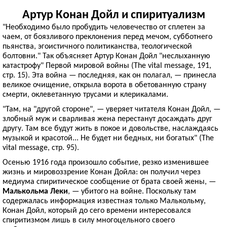
Артур Конан Дойл и спиритуализм
"Необходимо было пробудить человечество от сплетен за
чаем, от боязливого преклонения перед мечом, субботнего
пьянства, эгоистичного политиканства, теологической
болтовни." Так объясняет Артур Конан Дойл "неслыханную
катастрофу" Первой мировой войны (The vital message, 191,
стр. 15). Эта война — последняя, как он полагал, — принесла
великое очищение, открыла ворота в обетованную страну
смерти, оклеветанную трусами и клерикалами.
"Там, на "другой стороне", — уверяет читателя Конан Дойл, —
злобный муж и сварливая жена перестанут досаждать друг
другу. Там все будут жить в покое и довольстве, наслаждаясь
музыкой и красотой... Не будет ни бедных, ни богатых" (The
vital message, стр. 95).
Осенью 1916 года произошло событие, резко изменившее
жизнь и мировоззрение Конан Дойла: он получил через
медиума спиритическое сообщение от брата своей жены, —
Малькольма Леки
, — убитого на войне. Поскольку там
содержалась информация известная только Малькольму,
Конан Дойл, который до сего времени интересовался
спиритизмом лишь в силу многоцельного своего