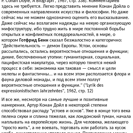
P. Conan Doyle, A Biograph', 1967, стр. 338). Комментариев
здесь не требуется. Легко представить мнение Конан Дойла о
современных направлениях искусства и философии. Но даже
сейчас мы не можем однозначно оценить его высказывание.
Даже сейчас мы возлагаем надежды на некую организующую
мифоструктуру, ибо трудно жить в мире постоянной борьбы
открытых и конфликтных псевдореальностей, в мире, о
котором
Готфрид Бенн
сказал безжалостно и категорично:
"Действительность — демон Европы. Устои, основы
рассыпались, остались вероятностные отношения и функции;
дикие, беспочвенные утопии: гуманитарная, социальная,
пацифистская макулатура, через которую тянется некий
процесс в себе: экономика как таковая — смысл и цели
нелепы и фантастичны... и на всем этом расползается флора и
фауна деловой монады, и под всем этим ползут
вероятностные отношения и функции." ("Lyrik des
expressionistischen Jahrzehntes", 1962, стр. 12)
И все же, несмотря на самые лучшие и позитивные
намерения, Артур Конан Дойл в некоторой степени
способствовал распаду "устоев и основ". Уже в конце того века
пелена скуки и сплина тяжелая, как лондонский туман, начала
наплывать на европейскую жизнь. Для человека, желающего
"просто жить", а не воевать, торговать или работать за кусок