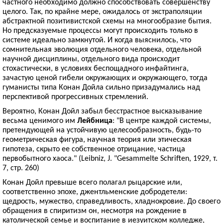
частного необходимо должно способствовать совершенству
целого. Так, по крайне мере, ожидалось от экстраполяции
абстрактной позитивистской схемы на многообразие бытия.
Но предсказуемые процессы могут происходить только в
системе идеально замкнутой. И когда выяснилось, что
сомнительная эволюция отдельного человека, отдельной
научной дисциплины, отдельного вида происходит
стохастически, в условиях беспощадного инфайтинга,
зачастую ценой гибели окружающих и окружающего, тогда
гуманисты типа Конан Дойла сильно призадумались над
перспективой прогрессивных стремлений.
Вероятно, Конан Дойл забыл бесстрастное высказывание
весьма ценимого им
Лейбница
: "В центре каждой системы,
претендующей на устойчивую целесообразность, будь-то
геометрическая фигура, научная теория или этическая
гипотеза, скрыто ее собственное отрицание, частица
первобытного хаоса." (Leibniz, J. "Gesammelte Schriften, 1929, т.
7, стр. 260)
Конан Дойл превыше всего полагал рыцарские или,
соответственно эпохе, джентльменские добродетели:
щедрость, мужество, справедливость, хладнокровие. До своего
обращения в спиритизм он, несмотря на рождение в
католической семье и воспитание в иезуитском колледже,