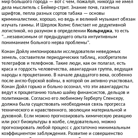
мир большого города — вот с чем, пожалуй, никогда не имел
дела мыслитель с Бейкер-стрит. Знание почв, газетных
шрифтов, пепла разных сортов табака — основы
криминалистики, хорошо, но ведь и великий музыкант обязан
изучать гаммы. И Шерлок Холмс блистает не дедуктивной
логистикой, но разумом в определении
Кольриджа
, то есть
"...независимым от предыдущего опыта интуитивным
пониманием больного нерва проблемы".
Конан Дойлу импонировали исследователи неведомых
земель, составители периодических таблиц, изобретатели
телеграфов и телефонов. Такие люди, как он полагал, есть
краса и гордость человечества, авангардная группа, ведущая
народы к процветанию. В начале двадцатого века, особенно
после англо-бурской войны, в которой он активно участвовал,
Конан Дойл горько и больно осознал, что эти авангардисты
ведут к процветанию только шайку финансистов, дельцов и
политиканов. Согласно его любимому Герберту Спенсеру,
должна была существовать необходимая связь прогресса
технического и нравственного, эволюции материальной и
духовной. Если можно прогнозировать химическую реакцию
или рост биокультуры в колбе, следовательно, можно
прогнозировать любой процесс с достаточно минимальным
коэффициентом заблуждения. Развитие и совершенство