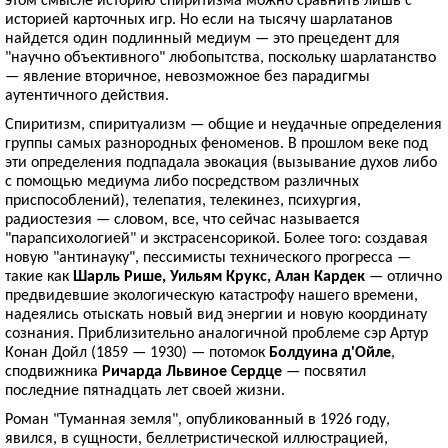
историей карточных игр. Но если на тысячу шарлатанов
найдется один подлинный медиум — это прецедент для
"научно объективного" любопытства, поскольку шарлатанство
— явление вторичное, невозможное без парадигмы
аутентичного действия.
Спиритизм, спиритуализм — общие и неудачные определения
группы самых разнородных феноменов. В прошлом веке под
эти определения подпадала эвокация (вызывание духов либо
с помощью медиума либо посредством различных
приспособлений), телепатия, телекинез, психургия,
радиостезия — словом, все, что сейчас называется
"парапсихологией" и экстрасенсорикой. Более того: создавая
новую "антинауку", пессимисты технического прогресса —
такие как
Шарль Рише, Уильям Крукс, Алан Кардек
— отлично
предвидевшие экологическую катастрофу нашего времени,
надеялись отыскать новый вид энергии и новую координату
сознания. Приблизительно аналогичной проблеме сэр Артур
Конан Дойл (1859 — 1930) — потомок
Болдуина д'Ойле
,
сподвижника
Ричарда Львиное Сердце
— посвятил
последние пятнадцать лет своей жизни.
Роман "Туманная земля", опубликованный в 1926 году,
явился, в сущности, беллетристической иллюстрацией,