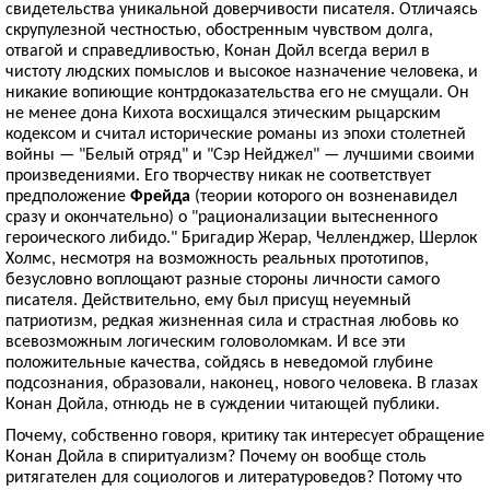
свидетельства уникальной доверчивости писателя. Отличаясь
скрупулезной честностью, обостренным чувством долга,
отвагой и справедливостью, Конан Дойл всегда верил в
чистоту людских помыслов и высокое назначение человека, и
никакие вопиющие контрдоказательства его не смущали. Он
не менее дона Кихота восхищался этическим рыцарским
кодексом и считал исторические романы из эпохи столетней
войны — "Белый отряд" и "Сэр Нейджел" — лучшими своими
произведениями. Его творчеству никак не соответствует
предположение
Фрейда
(теории которого он возненавидел
сразу и окончательно) о "рационализации вытесненного
героического либидо." Бригадир Жерар, Челленджер, Шерлок
Холмс, несмотря на возможность реальных прототипов,
безусловно воплощают разные стороны личности самого
писателя. Действительно, ему был присущ неуемный
патриотизм, редкая жизненная сила и страстная любовь ко
всевозможным логическим головоломкам. И все эти
положительные качества, сойдясь в неведомой глубине
подсознания, образовали, наконец, нового человека. В глазах
Конан Дойла, отнюдь не в суждении читающей публики.
Почему, собственно говоря, критику так интересует обращение
Конан Дойла в спиритуализм? Почему он вообще столь
ритягателен для социологов и литературоведов? Потому что