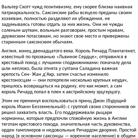
Вальтер Скотт чужд позитивизму, ему скорее близка наивная
патриархальность. Саксонские рабы всецело преданы своим
хозяевам, полностью разделяют их убеждения, не
задумываясь готовы отдать за них жизнь. Они не чужды
соленым шуткам, вольным разговорам, простым нравам,
дружеским потасовкам, но знают свое место и привержены
старинным саксонским обычаям.
Англия, конец двенадцатого века. Король Ричард Плантагенет,
известный по прозванью «Львиное Сердце», отправился в
крестовый поход с лучшими сподвижниками: поначалу дела
шли неплохо, была отнята у султана Саладина важная
крепость Сен- Жан д'Акр, затем счастье изменило
крестоносцам — они потерпели несколько крупных неудач,
пришлось возвращаться на родину, кто как может, а сам
король Ричард попал в плен к австрийскому эрцгерцогу.
Этим не преминул воспользоваться принц Джон (будущий
король Иоанн Безземельный): с группой своих сторонников он
решил захватить власть. Его поддерживали рыцари
норманны, которые предпочли спокойную жизнь в Англии
тяготам крестового похода, значительная часть духовенства,
орден тамплиеров и недовольные Ричардом дворяне. Простой
народ (в основном саксонцы — коренное население) в общем