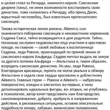
и целом стоял за Ричарда, законного короля. Саксонские
дворяне (таны), не имея возможности восстановить свою
династию, тоже склонялись к Ричарду, ибо принц Джон,
корыстный честолюбец, был известным притеснителем
саксонцев.
Такова историческая линия романа. Айвенго, сын
знаменитого поборника саксонцев и ненавистника норманнов
Седрика Сакса, тайно возвращается в дом родителя. Тайно,
поскольку заслужил недовольство отца участием в крестовом
походе, но главное — своей любовью к воспитаннице
Седрика, леди Ровене, происходящей по прямой линии от
саксонского короля Альфреда. Седрик мечтал выдать ее замуж
за другого потомка Альфреда — Ательстана и, таким образом,
возродить саксонскую династию. Но увы, леди Ровена,
благородная красавица, терпеть не могла увальня и обжору
Ательстана и отдала свое сердце красивому и доблестному
Айвенго. Главные герои — Ровена и Айвенго — набросаны
поверхностно, изящно и элегантно: во-первых, к чему
детализировать идеальные фигуры, во- вторых, не углубляясь
в психологию, автор хочет представить нам благородство,
самопожертвование, доброту, храбрость в напряженном
действии, в рискованных ситуациях, оставив описательные
подробности юмору, забавам, комическим положениям,