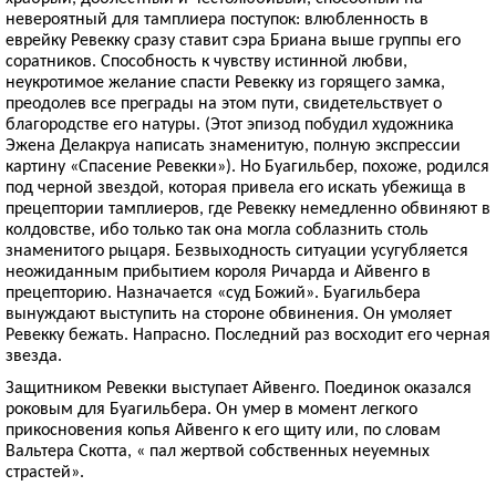
невероятный для тамплиера поступок: влюбленность в
еврейку Ревекку сразу ставит сэра Бриана выше группы его
соратников. Способность к чувству истинной любви,
неукротимое желание спасти Ревекку из горящего замка,
преодолев все преграды на этом пути, свидетельствует о
благородстве его натуры. (Этот эпизод побудил художника
Эжена Делакруа написать знаменитую, полную экспрессии
картину «Спасение Ревекки»). Но Буагильбер, похоже, родился
под черной звездой, которая привела его искать убежища в
прецептории тамплиеров, где Ревекку немедленно обвиняют в
колдовстве, ибо только так она могла соблазнить столь
знаменитого рыцаря. Безвыходность ситуации усугубляется
неожиданным прибытием короля Ричарда и Айвенго в
прецепторию. Назначается «суд Божий». Буагильбера
вынуждают выступить на стороне обвинения. Он умоляет
Ревекку бежать. Напрасно. Последний раз восходит его черная
звезда.
Защитником Ревекки выступает Айвенго. Поединок оказался
роковым для Буагильбера. Он умер в момент легкого
прикосновения копья Айвенго к его щиту или, по словам
Вальтера Скотта, « пал жертвой собственных неуемных
страстей».