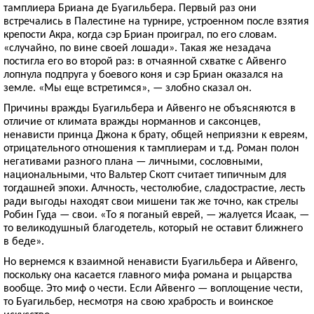
тамплиера Бриана де Буагильбера. Первый раз они
встречались в Палестине на турнире, устроенном после взятия
крепости Акра, когда сэр Бриан проиграл, по его словам.
«случайно, по вине своей лошади». Такая же незадача
постигла его во второй раз: в отчаянной схватке с Айвенго
лопнула подпруга у боевого коня и сэр Бриан оказался на
земле. «Мы еще встретимся», — злобно сказал он.
Причины вражды Буагильбера и Айвенго не объясняются в
отличие от климата вражды норманнов и саксонцев,
ненависти принца Джона к брату, общей неприязни к евреям,
отрицательного отношения к тамплиерам и т.д. Роман полон
негативами разного плана — личными, сословными,
национальными, что Вальтер Скотт считает типичным для
тогдашней эпохи. Алчность, честолюбие, сладострастие, лесть
ради выгоды находят свои мишени так же точно, как стрелы
Робин Гуда — свои. «То я поганый еврей, — жалуется Исаак, —
то великодушный благодетель, который не оставит ближнего
в беде».
Но вернемся к взаимной ненависти Буагильбера и Айвенго,
поскольку она касается главного мифа романа и рыцарства
вообще. Это миф о чести. Если Айвенго — воплощение чести,
то Буагильбер, несмотря на свою храбрость и воинское