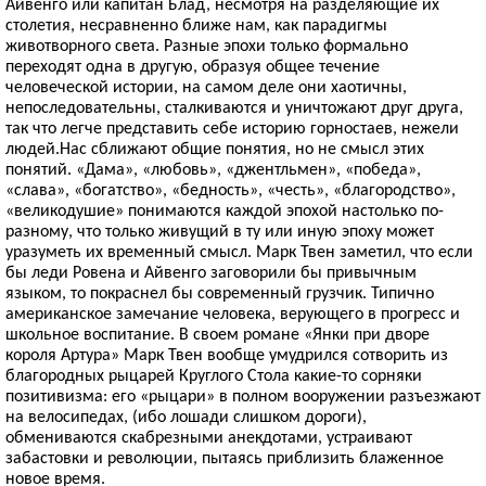
Айвенго или капитан Блад, несмотря на разделяющие их
столетия, несравненно ближе нам, как парадигмы
животворного света. Разные эпохи только формально
переходят одна в другую, образуя общее течение
человеческой истории, на самом деле они хаотичны,
непоследовательны, сталкиваются и уничтожают друг друга,
так что легче представить себе историю горностаев, нежели
людей.Нас сближают общие понятия, но не смысл этих
понятий. «Дама», «любовь», «джентльмен», «победа»,
«слава», «богатство», «бедность», «честь», «благородство»,
«великодушие» понимаются каждой эпохой настолько по-
разному, что только живущий в ту или иную эпоху может
уразуметь их временный смысл. Марк Твен заметил, что если
бы леди Ровена и Айвенго заговорили бы привычным
языком, то покраснел бы современный грузчик. Типично
американское замечание человека, верующего в прогресс и
школьное воспитание. В своем романе «Янки при дворе
короля Артура» Марк Твен вообще умудрился сотворить из
благородных рыцарей Круглого Стола какие-то сорняки
позитивизма: его «рыцари» в полном вооружении разъезжают
на велосипедах, (ибо лошади слишком дороги),
обмениваются скабрезными анекдотами, устраивают
забастовки и революции, пытаясь приблизить блаженное
новое время.