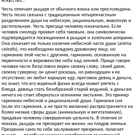
искусство…
Честь отличает рыцаря от обычного воина или простолюдина.
Честь тесно связана с традиционным четырехчастным
разделением души на небесную, рациональную, животную и
растительную. Честь присуща человеку изначально. Если
человек смолоду проявит себя таковым, она символически
подтверждается посвящением в рыцари и золотыми шпорами.
Она означает не только наличие небесной части души (anima
celestis), что необходимо каждому духовному лицу, но
гармонию этой части с другими, гармонию, основанную на
первичности и верховенстве неба над землей. Проще говоря:
человек чести безусловно верен своему слову, своей даме,
своему суверену; он ценит роскошь, но равнодушен к ее
отсутствию; он любит хорошую еду, пригожих девиц и деньги,
но знает, что его жареный фазан всегда может улететь с
блюда, девица стать безобразной старой ведьмой, а деньгам
ничего не стоит обернуться осенними листьями. Это пример
гармонии небесной и рациональной души. Гармония сия
(если это гармония, а не просто желание) распространяется на
более низкие сферы души (анимальную и вегетативную),
придавая человеку совершенную цельность. В отличие от
монаха, рыцарь не презирает ни жизни, ни плодов земных.
Презрение само по себе заслуживает презрения, полагает
рыцарь — подобная максима освобождает от излишней