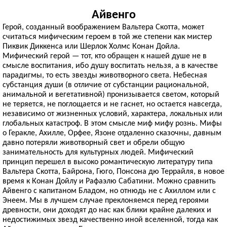
Айвенго
Герой, созданный воображением Вальтера Скотта, может
считаться мифическим героем в той же степени как мистер
Пиквик Диккенса или Шерлок Холмс Конан Дойла.
Мифический герой — тот, кто обращен к нашей душе не в
смысле воспитания, ибо душу воспитать нельзя, а в качестве
парадигмы, то есть звезды животворного света. Небесная
субстанция души (в отличие от субстанции рациональной,
анимальной и вегетативной) пронизывается светом, который
не теряется, не поглощается и не гаснет, но остается навсегда,
независимо от жизненных условий, характера, локальных или
глобальных катастроф. В этом смысле миф мифу рознь. Мифы
о Геракле, Ахилле, Орфее, Язоне отдаленно сказочны, давным
давно потеряли животворный свет и обрели общую
занимательность для культурных людей. Мифический
принцип перешел в высоко романтическую литературу типа
Вальтера Скотта, Байрона, Гюго, Понсона дю Террайля, в новое
время к Конан Дойлу и Рафаэлю Сабатини. Можно сравнить
Айвенго с капитаном Бладом, но отнюдь не с Ахиллом или с
Энеем. Мы в лучшем случае преклоняемся перед героями
древности, они доходят до нас как блики крайне далеких и
недостижимых звезд качественно иной вселенной, тогда как