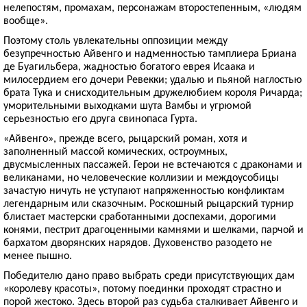
нелепостям, промахам, персонажам второстепенным, «людям
вообще».
Поэтому столь увлекательны оппозиции между
безупречностью Айвенго и надменностью тамплиера Бриана
де Буагильбера, жадностью богатого еврея Исаака и
милосердием его дочери Ревекки; удалью и пьяной наглостью
брата Тука и снисходительным дружелюбием короля Ричарда;
уморительными выходками шута Вамбы и угрюмой
серьезностью его друга свинопаса Гурта.
«Айвенго», прежде всего, рыцарский роман, хотя и
заполненный массой комических, остроумных,
двусмысленных пассажей. Герои не встечаются с драконами и
великанами, но человеческие коллизии и междоусобицы
зачастую ничуть не уступают напряженностью конфликтам
легендарным или сказочным. Роскошный рыцарский турнир
блистает мастерски сработанными доспехами, дорогими
конями, пестрит драгоценными камнями и шелками, парчой и
бархатом дворянских нарядов. Духовенство разодето не
менее пышно.
Победителю дано право выбрать среди присутствующих дам
«королеву красоты», потому поединки проходят страстно и
порой жестоко. Здесь второй раз судьба сталкивает Айвенго и