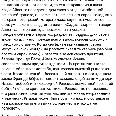
привязанности и от аверсии, то есть отвращения к жизни.
Когда Айвенго попадает в дом своего отца к изобильной
вечерней трапезе, он замечает несчастного еврея, голодного,
истерзанного грозой, которого даже слуги не пускают сесть за
стол, умышленно раздвигая локти. «Садись старик, — говорит
Айвенго, — моя одежда просохла, а ты устал и
голоден».Айвенго, вероятно, разделяет предрассудки своей
эпохи, но для него, прежде всего, важно помочь слабому и
голодному старику. Когда сэр Бриан приказывает своей
мусульманской челяди на рассвете схватить старика (это был
богатый еврей Исаак) и отвести в замок своего приятеля,
барона Фрон де Бёфа, Айвенго спасает Исаака
своевременным предупреждением. На протяжении всего
романа Айвенго ведет себя, как человек высокой рыцарской
чести. Когда раненый и бессильный он лежит в осажденном
замке Фрон де Бёфа, то говорит ухаживающей за ним дочери
Исаака, доброй и милосердной Ревекке, испуганной кровавой
бойней: «Ты не христианка, милая Ревекка, не понимаешь,
что рыцарские понятия учат нас ценить жизнь несравненно
ниже чести. Рыцарь может быть убит, но над его останками,
над развалинами его замка солнце чести никогда не
погаснет».
Здесь упрек Айвенго вряд ли справедлив. Добрая, щедрая и