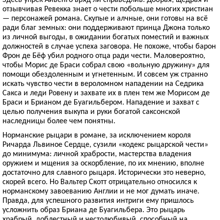
отзывчивая Ревекка знает о чести побольше многих христиан
— персонажей романа. Скупые и алчные, они готовы на всё
ради благ земных: они поддерживают принца Джона только
из личной выгоды, в ожидании богатых поместий и важных
должностей в случае успеха заговора. Не похоже, чтобы барон
Фрон де Бёф убил родного отца ради чести. Маловероятно,
чтобы Морис де Браси собрал свою «вольную дружину» для
помощи обездоленным и угнетенным. И совсем уж странно
искать чувство чести в вероломном нападении на Седрика
Сакса и леди Ровену и захвате их в плен тем же Морисом де
Браси и Брианом де Буагильбером. Нападение и захват с
целью получения выкупа и руки богатой саксонской
наследницы более чем понятны.
Норманские рыцари в романе, за исключением короля
Ричарда Львиное Сердце, сузили «кодекс рыцарской чести»
до минимума: личной храбрости, мастерства владения
оружием и мщения за оскорбление, по их мнению, вполне
достаточно для славного рыцаря. Исторически это неверно,
скорей всего. Но Вальтер Скотт отрицательно относился к
норманскому завоеванию Англии и не мог думать иначе.
Правда, для успешного развития интриги ему пришлось
усложнить образ Бриана де Буагильбера. Это рыцарь
храбрый, доблестный и честолюбивый, способный на