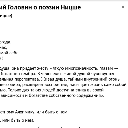
ий Головин о поэзии Ницше
×
Ницше)
огода,
нас,
амой себе
м!
душа, она придает жесту мягкую многозначность, глазам —
 богатство тембра. В человеке с живой душой чувствуется
альная перспектива. Живая душа, тайный внутренний огонь
щего мира, расширяет восприятие, насыщает жизнь само собой
ю. Только для таких людей доступна этика высокой
зависимости и богатстве собственного содержания».
стному Алхимику, или быть о нем.
 или быть о нем.