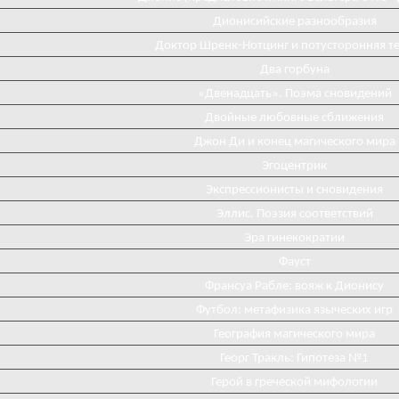
Дионисийские разнообразия
Доктор Шренк-Нотцинг и потусторонняя т
Два горбуна
«Двенадцать». Поэма сновидений
Двойные любовные сближения
Джон Ди и конец магического мира
Эгоцентрик
Экспрессионисты и сновидения
Эллис. Поэзия соответствий
Эра гинекократии
Фауст
Франсуа Рабле: вояж к Дионису
Футбол: метафизика языческих игр
География магического мира
Георг Тракль: Гипотеза №1
Герой в греческой мифологии