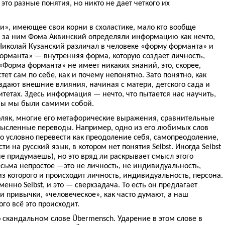
это разные понятия, но никто не дает четкого их
», имеющее свои корни в схоластике, мало кто вообще
и за ним Фома Аквинский определяли информацию как нечто,
 Николай Кузанский различал в человеке «форму форманта» и
рманта» — внутренняя форма, которую создает личность,
«Форма форманта» не имеет никаких знаний, это, скорее,
ет сам по себе, как и почему непонятно. Зато понятно, как
здают внешние влияния, начиная с матери, детского сада и
тетах. Здесь информация — нечто, что пытается нас научить,
тобы мы были самими собой.
ляк, многие его метафорические выражения, сравнительные
мысленные переводы. Например, одно из его любимых слов
но условно перевести как преодоление себя, самопреодоление,
ти на русский язык, в котором нет понятия Selbst. Иногда Selbst
не придумаешь), но это вряд ли раскрывает смысл этого
весьма непростое —это не личность, не индивидуальность,
из которого и происходит личность, индивидуальность, персона.
нно Selbst, и это — сверхзадача. То есть он предлагает
и привычки, «человеческое», как часто думают, а наш
го всё это происходит.
о скандальном слове Übermensch. Ударение в этом слове в