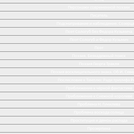
Персонажи современной поэзии
Писатель
Подсматривание и наблюдение. Созерц
Поэт Сологуб без Федора Кузьмича
Поэт Сологуб и Федор Кузьмич
Поэт
Поэзия. Безнадежный поиск
Поэзия Георга Тракля
Поэзия восклицательного знака. Об И. Сев
Послесловие к Тамплю: Ради триумфа Р
Приближение к чёрной фантастике
Приближение к Снежной королеве
Проблема Н. Гумилева
Проблема восхода солнца
Проституция и демон распада
Прозерпина