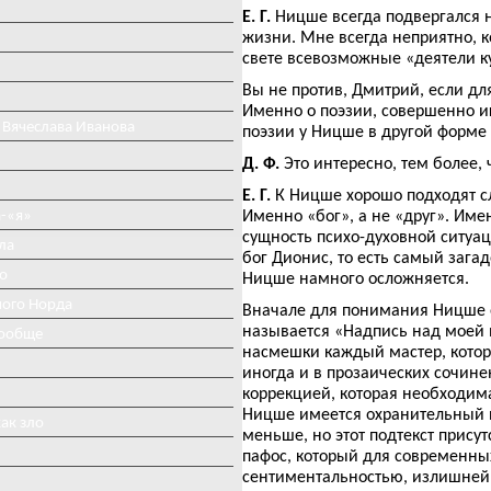
Е. Г.
Ницше всегда подвергался 
жизни. Мне всегда неприятно, 
свете всевозможные «деятели к
Вы не против, Дмитрий, если д
Именно о поэзии, совершенно игн
 Вячеслава Иванова
поэзии у Ницше в другой форме 
Д. Ф.
Это интересно, тем более,
Е. Г.
К Ницше хорошо подходят сло
-«я»
Именно «бог», а не «друг». Име
сущность психо-духовной ситуац
ла
бог Дионис, то есть самый зага
о
Ницше намного осложняется.
ного Норда
Вначале для понимания Ницше о
называется «Надпись над моей
вообще
насмешки каждый мастер, котор
иногда и в прозаических сочине
коррекцией, которая необходима
Ницше имеется охранительный ир
ак зло
меньше, но этот подтекст присут
пафос, который для современны
сентиментальностью, излишней из