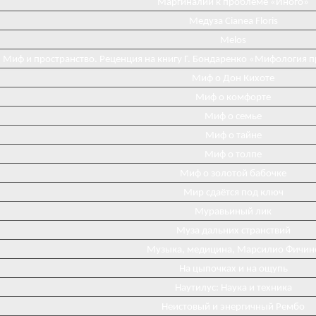
Маргиналии к проблеме «Иного»
Медуза Cianea Floris
Melos
Миф и пространство. Реценция на книгу Г. Бондаренко «Мифология 
Миф о Дон Кихоте
Миф о комфорте
Миф о семье
Миф о тайне
Миф о толпе
Миф о золотой бабочке
Мир сдаётся под ключ
Муравьиный лик
Муза дальних странствий
Музыка, медицина, Марсилио Фичин
На цыпочках и на ощупь
Наутилус: Наука и техника
Неистовый и энергичный Рембо