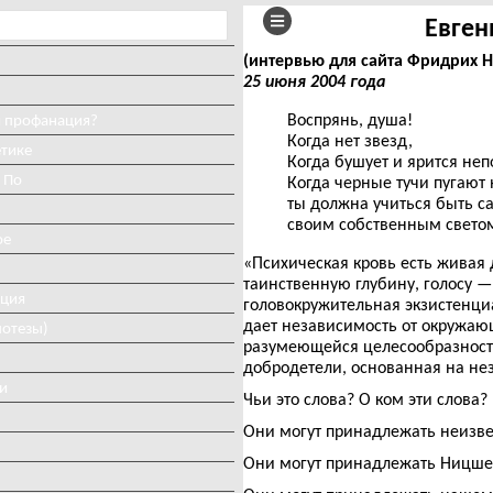
Евген
(интервью для сайта Фридрих 
25 июня 2004 года
Воспрянь, душа!
и профанация?
Когда нет звезд,
етике
Когда бушует и ярится неп
 По
Когда черные тучи пугают 
ты должна учиться быть с
своим собственным свето
ое
«Психическая кровь есть живая 
таинственную глубину, голосу —
иция
головокружительная экзистенци
дает независимость от окружаю
потезы)
разумеющейся целесообразность
добродетели, основанная на не
и
Чьи это слова? О ком эти слова?
Они могут принадлежать неизве
Они могут принадлежать Ницше,