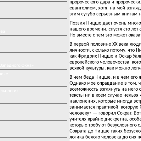
пророческого дара и пророчески
евангелием, хотя, на мой взгля
этим сугубо серьезным книгам 
Поэзия Ницше дает очень много 
нашего времени, спустя сто лет 
ова
Но вместе с тем это может оказ
В первой половине XX века люд
личности, сколько потому, что
как Фридрих Ницше и Оскар Уал
европейского человечества, кото
 Западного Окна»
всякой культуры, как можно лег
рике
В чем беда Ницше, и в чем его
Однако мое оправдание в том, 
возможность взглянуть на него 
ельности)
тексты ни в коем случае нельзя
наклонения, которые иногда вст
занимается практикой, которую 
человеку» — говорил Сократ. Вот
учителя крайне дискретна, осо
которые требуют безусловного 
Сократа до Ницше таких безусло
логика белого человека до сих 