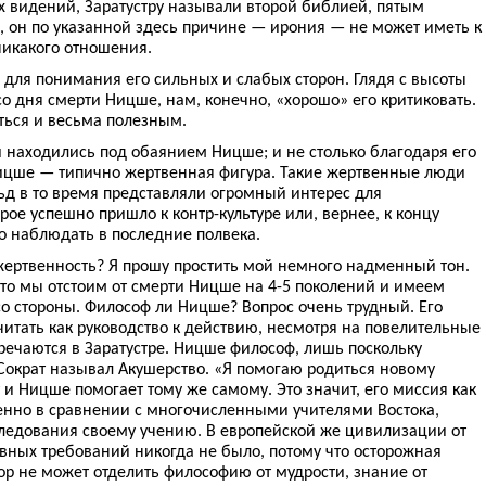
х видений, Заратустру называли второй библией, пятым
д, он по указанной здесь причине — ирония — не может иметь к
никакого отношения.
для понимания его сильных и слабых сторон. Глядя с высоты
со дня смерти Ницше, нам, конечно, «хорошо» его критиковать.
аться и весьма полезным.
и находились под обаянием Ницше; и не столько благодаря его
 Ницше — типично жертвенная фигура. Такие жертвенные люди
ьд в то время представляли огромный интерес для
рое успешно пришло к контр-культуре или, вернее, к концу
ко наблюдать в последние полвека.
 жертвенность? Я прошу простить мой немного надменный тон.
что мы отстоим от смерти Ницше на 4-5 поколений и имеем
со стороны. Философ ли Ницше? Вопрос очень трудный. Его
 читать как руководство к действию, несмотря на повелительные
речаются в Заратустре. Ницше философ, лишь поскольку
Сократ называл Акушерство. «Я помогаю родиться новому
 и Ницше помогает тому же самому. Это значит, его миссия как
бенно в сравнении с многочисленными учителями Востока,
следования своему учению. В европейской же цивилизации от
вных требований никогда не было, потому что осторожная
пор не может отделить философию от мудрости, знание от