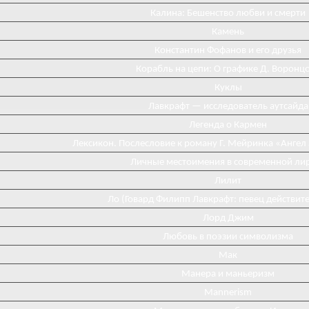
Калина: Бешенство любви и смерти
Камень
Константин Фофанов и его друзья
Корабль на цепи: О графике Д. Воронц
Куклы
Лавкрафт — исследователь аутсайда
Легенда о Кармен
Лексикон. Послесловие к роману Г. Мейринка «Ангел
Личные местоимения в современной ли
Лилит
Ло (Говард Филипп Лавкрафт: певец действит
Лорд Джим
Любовь в поэзии символизма
Мак
Манера и маньеризм
Mannerism