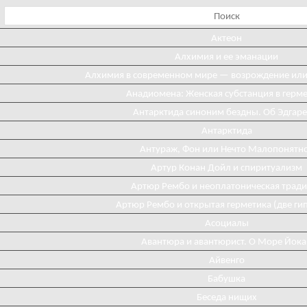
Актеон
Алхимия и ее эманации
Алхимия в современном мире — возрождение ил
Анадиомена: Женская субстанция в герм
Антарктида синоним бездны. Об Эдгаре
Антарктида
Антураж, Фон или Нечто Малопонятн
Артур Конан Дойл и спиритуализм
Артюр Рембо и неоплатоническая трад
Артюр Рембо и открытая герметика (две ги
Асоциалы
Авантюра и авантюрист. О Море Йока
Айвенго
Бабушка
Беседа нищих