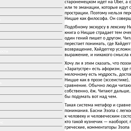
старонемецком идет на Über, а 
или те эманации, которые идут
прострации. Поэтому нельзя пер
Ницше как философа. Он соверше
»
Подобному экскурсу в лексику Ни
книга о Ницше страдает тем оче
один гений пишет о другом. Чит
перестает понимать, где Хайдег
возвращение, Хайдеггер усложняе
ности
выражение, и никакого смысла 
Хочу ли я этим сказать, что поэ
«Заратустре» есть афоризм, где
мелочному есть мудрость, досто
Ницше как в прозе (эссеистике),
а
сравнение. Обычно люди читают 
собственно, ёж. Читают дальше,
бы подумать вот над чем.
Такая система метафор и сравне
понимания. Басни Эзопа с легко
к человеку и человеческим сост
кто такой кузнечик — наоборот, 
ис
греческие, комментаторы Эзопа 