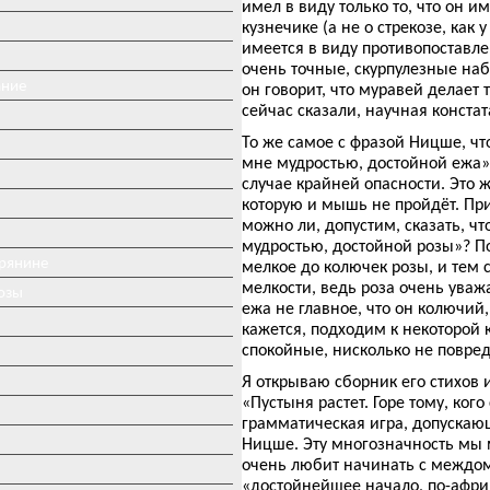
имел в виду только то, что он и
кузнечике (а не о стрекозе, как
имеется в виду противопоставле
очень точные, скурпулезные наб
ание
он говорит, что муравей делает та
сейчас сказали, научная конста
То же самое с фразой Ницше, ч
мне мудростью, достойной ежа»
случае крайней опасности. Это ж
которую и мышь не пройдёт. При
можно ли, допустим, сказать, ч
мудростью, достойной розы»? По
ерянине
мелкое до колючек розы, и тем 
мелкости, ведь роза очень уважа
озы
ежа не главное, что он колючий,
кажется, подходим к некоторой
спокойные, нисколько не повред
Я открываю сборник его стихов 
«Пустыня растет. Горе тому, кого
грамматическая игра, допускаю
Ницше. Эту многозначность мы 
очень любит начинать с междоме
«достойнейшее начало, по-афри