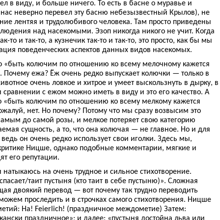
мел в виду, и больше ничего. То есть в басне о муравье и
 у нас неверно перевел эту басню небезызвестный Крылов), не
ние лентяя и трудолюбивого человека. Там просто приведены
людения над насекомыми. Эзоп никогда никого не учит. Когда
к-то и так-то, а кузнечик так-то и так-то, это просто, как бы мы
тация поведенческих аспектов данных видов насекомых.
то «быть колючим по отношению ко всему мелочному кажется
. Почему ежа? Ёж очень редко выпускает колючки — только в
ивотное очень ловкое и хитрое и умеет выскользнуть в дырку, в
 сравнении с ежом можно иметь в виду и это его качество. А
то «быть колючим по отношению ко всему мелкому кажется
жалуй, нет. Но почему? Потому что мы сразу возвысим это
самым до самой розы, и мелкое потеряет свою категорию
емая сущность, а то, что она колючая — не главное. Но и для
 ведь он очень редко использует свои иголки. Здесь мы,
 критике Ницше, однако подобные комментарии, мягкие и
ят его репутации.
и натыкаюсь на очень трудное и сильное стихотворение.
 спасает/таит пустыня (кто таит в себе пустыню)». Сложная
щая двоякий перевод — вот почему так трудно переводить
можем проследить и в строчках самого стихотворения. Ницше
тий: Ha! Feierlich! (праздничное междометие) Затем:
кански праздничное»; и далее: «пустыня достойна льва или