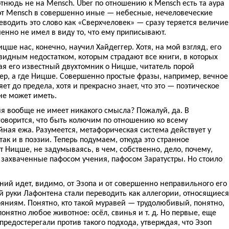
отнюдь не на Mensch. Über по отношению к Mensch есть та аура
 от Mensch в совершенно иные — небесные, нечеловеческие
еводить это слово как «Сверхчеловек» — сразу теряется величие
нно не имел в виду то, что ему приписывают.
цше нас, конечно, научил Хайдеггер. Хотя, на мой взгляд, его
видным недостатком, которым страдают все книги, в которых
ая его известный двухтомник о Ницше, читатель порой
гер, а где Ницше. Совершенно простые фразы, например, вечное
т до предела, хотя и прекрасно знает, что это — поэтическое
не может иметь.
зия вообще не имеет никакого смысла? Пожалуй, да. В
 говорится, что быть колючим по отношению ко всему
йная ежа. Разумеется, метафорическая система действует у
 так и в поэзии. Теперь подумаем, откуда это странное
Ницше, не задумываясь, в чем, собственно, дело, почему,
 захваченные пафосом учения, пафосом Заратустры. Но стоило
ний идет, видимо, от Эзопа и от совершенно неправильного его
й руки Лафонтена стали переводить как аллегории, относящиеся
ояниям. Понятно, кто такой муравей — трудолюбивый, понятно,
понятно любое животное: осёл, свинья и т. д. Но первые, еще
предостерегали против такого подхода, утверждая, что Эзоп