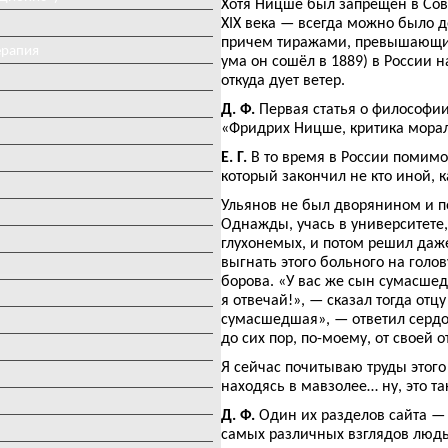
Хотя Ницше был запрещен в Совд
XIX века — всегда можно было д
причем тиражами, превышающими 
ерапия
ума он сошёл в 1889) в России 
откуда дует ветер.
Д. Ф.
Первая статья о философии
«Фридрих Ницше, критика морал
Е. Г.
В то время в России помимо
который закончил не кто иной, 
Ульянов не был дворянином и по
Однажды, учась в университете,
глухонемых, и потом решил даже
выгнать этого больного на голов
борова. «У вас же сын сумасшедш
я отвечай!», — сказал тогда отцу
сумасшедшая», — ответил сердоб
до сих пор, по-моему, от своей 
Я сейчас почитываю труды этого
находясь в мавзолее… ну, это т
Д. Ф.
Один их разделов сайта 
самых различных взглядов люд