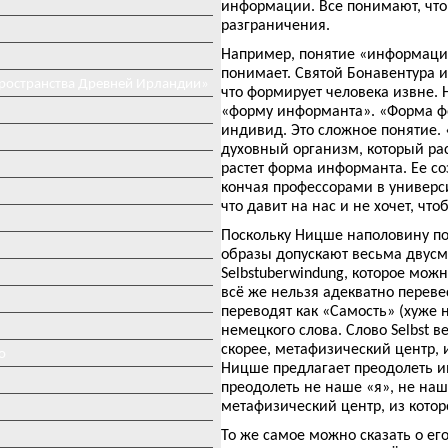
информации. Все понимают, что 
разграничения.
Например, понятие «информации
понимает. Святой Бонавентура 
пространства Древней Ирландии»
что формирует человека извне.
«форму информанта». «Форма фо
индивид. Это сложное понятие. 
духовный организм, который раст
растет форма информанта. Ее со
кончая профессорами в универси
что давит на нас и не хочет, ч
Поскольку Ницше наполовину по
образы допускают весьма двус
Selbstuberwindung, которое мож
всё же нельзя адекватно перевес
переводят как «Самость» (хуже 
немецкого слова. Слово Selbst 
скорее, метафизический центр, 
о
Ницше предлагает преодолеть име
преодолеть не наше «я», не наш
метафизический центр, из которо
То же самое можно сказать о ег