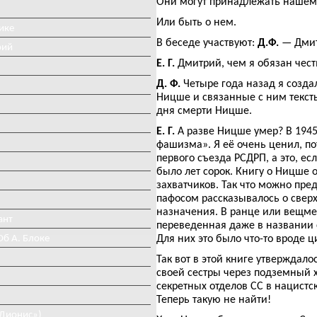
Они могут принадлежать нашему
Или быть о нем.
ике
В беседе участвуют:
Д.Ф.
— Дмит
рий
Е. Г.
Дмитрий, чем я обязан чес
Д. Ф.
Четыре года назад я созда
Ницше и связанные с ним текст
дня смерти Ницше.
Е. Г.
А разве Ницше умер? В 194
фашизма». Я её очень ценил, по
первого съезда РСДРП, а это, есл
было лет сорок. Книгу о Ницше 
захватчиков. Так что можно пред
пафосом рассказывалось о сверх
назначения. В ранце или вещмеш
ант
переведенная даже в названии с
Об А. Блоке
Для них это было что-то вроде 
Так вот в этой книге утверждал
своей сестры через подземный х
секретных отделов СС в нацистск
Теперь такую не найти!
«Дионис»)