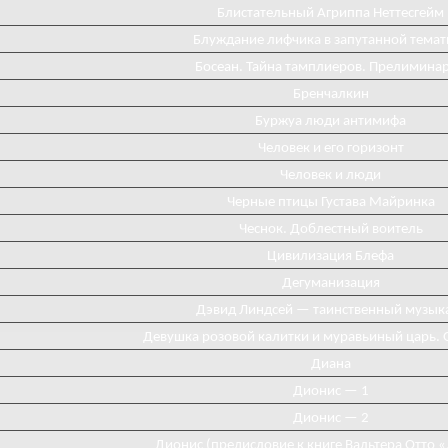
Блистательный Агриппа Неттесгейм
Блуждание лифчика в запутанной темат
Босеан. Тайна тамплиеров. Прелимина
Бренчалкин
Буржуа люди антимифа
Человек и его горизонт
Человек и люди
Черные птицы Густава Майринка
Чеснок. Доблестный воитель
Цивилизация Блефа
Дегуманизация
Дэвид Линдсей — таинственный музык
Девушка розовой калитки и муравьиный царь. 
Диана
Диониc — 1
Дионис — 2
Дионис (предисловие к книге Вальтера Отто 