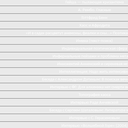
Гейша — пылающая хризантема
А. Рембо. Гласные
Готтфрид Бенн
Хаос и Афродита
«И в садах расцветут анемоны, фиалки и сны…» Поэтика
Имена (текст-поиск)
Индивидуальная поэтическая сфера
Инфернальные пейзажи и проблема мета
Иннокентий Анненский и сиреневая мг
Интеллигенция: Надо жить интенсивн
Беседа с Александром Дугиным: В поисках веч
Интервью с ФГ: Для алхимика нет смерти 
Топография хаоса
Интервью Раде Анчевской
Беседа с Сергеем Шаталовым: Литература к
Интервью с С. Герасимовым
Интервью «Волшебной Горе» (2004)