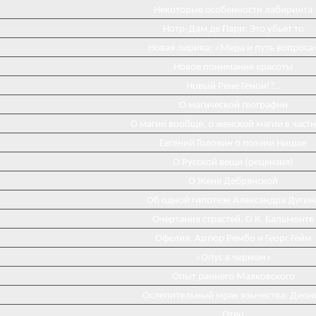
Некоторые особенности лабиринта
Нотр-Дам де Пари: Это убьет то
Новая лирика: «Мера и путь вопроса
Новое понимание красоты
Новый Рене Генон!?..
О магической географии
О магии вообще, о женской магии в част
Евгений Головин о поэзии Ницше
О Русской вещи (рецензия)
О Жене Дебрянской
Об одной гипотезе Александра Дугин
Очертания страстей. О К. Бальмонте
Офелия. Артюр Рембо и Георг Гейм
«Опус в черном»
Опыт раннего Маяковского
Ослепительный мрак язычества: Дион
Отец