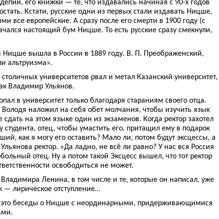
епии, его книжки — те, что издавались начиная с 90-х годов
остать. Кстати, русские одни из первых стали издавать Ницше,
все европейские. А сразу после его смерти в 1900 году (с
начался настоящий бум Ницше. То есть русские сразу смекнули,
 Ницше вышла в России в 1889 году. В. П. Преображенский,
и альтруизма».
 столичных университетов рвал и метал Казанский университет,
как Владимир Ульянов.
пал в университет только благодаря стараниям своего отца.
 Володя наложил на себя обет молчания, чтобы изучить язык
 сдать на этом языке один из экзаменов. Когда ректор захотел
у студента, отец, чтобы умастить его, притащил ему в подарок
ий, как я могу его оставить? Мало ли, потом будут эксцессы, а
 Ульянова ректор. «Да ладно, не всё ли равно? У нас вся Россия
ольный отец. Ну а потом такой Эксцесс вышел, что тот ректор
ответственности освободиться не может.
 Владимира Ленина, в том числе и те, которые он написал, уже
ак — лирическое отступление…
— это беседы о Ницше с неординарными, придерживающимися
ьми.