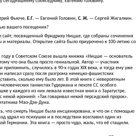
 сегодняшнему собеседнику, Евгению Головину.
рий Фьюче,
Е.Г.
— Евгений Головин,
С. Ж.
— Сергей Жигалкин.
тью вашего посещения?
л сайт, посвященный Фридриху Ницше, где собраны сочинения
ы и материалы. Открытие сайта было приурочено к 100-летию со
5 году в Советском Союзе вышла книжка «Ницше — основатель
тому что она была просто гениальной. Автор — участник
и припомнить, случилось в 90-х годах XIX века, и тогда ему уже
он написал сразу после разгрома немецко-фашистских
ставить, сколько ему было лет. В этой книге с невероятным
человеческих танкистах Гудериана и пехоте СС особого
ке у каждого из них лежала известная книга о Заратустре,
 некой иронией: «Так говаривал некий персидский пророк».
цитатника Мао-Дзе-Дуна.
ось, что смерть Ницше была инсценирована, и что он с помощью
од удрал из психушки и в последствии возглавил один из
ой Германии. Эта книга — просто чудо, жаль, что её стащили.