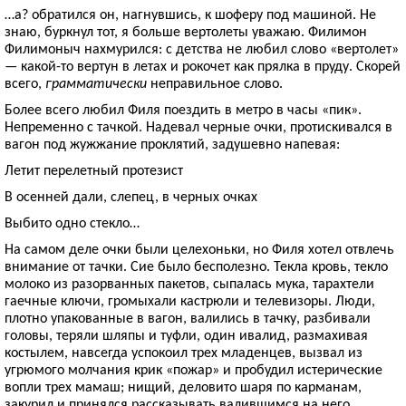
…а? обратился он, нагнувшись, к шоферу под машиной. Не
знаю, буркнул тот, я больше вертолеты уважаю. Филимон
Филимоныч нахмурился: с детства не любил слово «вертолет»
— какой-то вертун в летах и рокочет как прялка в пруду. Скорей
всего,
грамматически
неправильное слово.
Более всего любил Филя поездить в метро в часы «пик».
Непременно с тачкой. Надевал черные очки, протискивался в
вагон под жужжание проклятий, задушевно напевая:
Летит перелетный протезист
В осенней дали, слепец, в черных очках
Выбито одно стекло…
На самом деле очки были целехоньки, но Филя хотел отвлечь
внимание от тачки. Сие было бесполезно. Текла кровь, текло
молоко из разорванных пакетов, сыпалась мука, тарахтели
гаечные ключи, громыхали кастрюли и телевизоры. Люди,
плотно упакованные в вагон, валились в тачку, разбивали
головы, теряли шляпы и туфли, один ивалид, размахивая
костылем, навсегда успокоил трех младенцев, вызвал из
угрюмого молчания крик «пожар» и пробудил истерические
вопли трех мамаш; нищий, деловито шаря по карманам,
закурил и принялся рассказывать валившимся на него