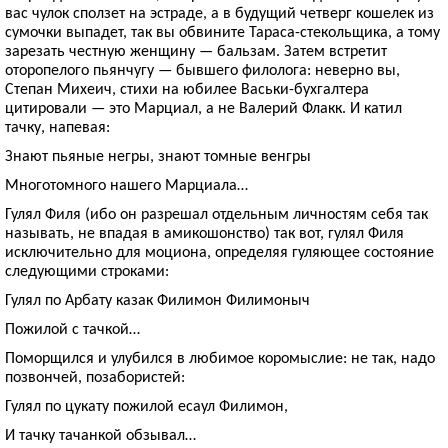
вас чулок сползет на эстраде, а в будущий четверг кошелек из
сумочки выпадет, так вы обвините Тараса-стекольщика, а тому
зарезать честную женщину — бальзам. Затем встретит
оторопелого пьянчугу — бывшего филолога: неверно вы,
Степан Михеич, стихи на юбилее Васьки-бухгалтера
цитировали — это Марциал, а не Валерий Флакк. И катил
тачку, напевая:
Знают пьяные негры, знают томные венгры
Многотомного нашего Марциала…
Гулял Филя (ибо он разрешал отдельным личностям себя так
называть, не впадая в амикошонство) так вот, гулял Филя
исключительно для моциона, определяя гуляющее состояние
следующими строками:
Гулял по Арбату казак Филимон Филимоныч
Пожилой с тачкой…
Поморщился и улубился в любимое коромыслие: не так, надо
позвончей, позабористей:
Гулял по цукату пожилой есаул Филимон,
И тачку тачанкой обзывал…