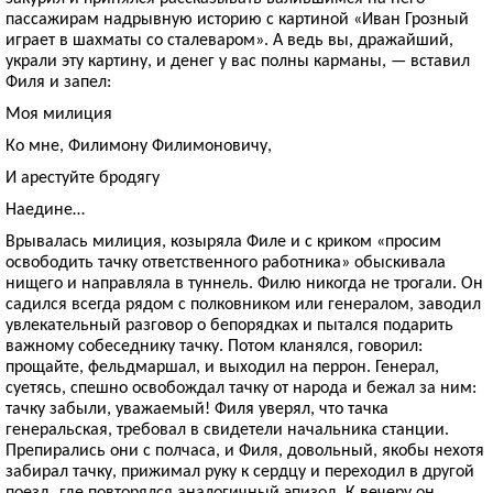
пассажирам надрывную историю с картиной «Иван Грозный
играет в шахматы со сталеваром». А ведь вы, дражайший,
украли эту картину, и денег у вас полны карманы, — вставил
Филя и запел:
Моя милиция
Ко мне, Филимону Филимоновичу,
И арестуйте бродягу
Наедине…
Врывалась милиция, козыряла Филе и с криком «просим
освободить тачку ответственного работника» обыскивала
нищего и направляла в туннель. Филю никогда не трогали. Он
садился всегда рядом с полковником или генералом, заводил
увлекательный разговор о бепорядках и пытался подарить
важному собеседнику тачку. Потом кланялся, говорил:
прощайте, фельдмаршал, и выходил на перрон. Генерал,
суетясь, спешно освобождал тачку от народа и бежал за ним:
тачку забыли, уважаемый! Филя уверял, что тачка
генеральская, требовал в свидетели начальника станции.
Препирались они с полчаса, и Филя, довольный, якобы нехотя
забирал тачку, прижимал руку к сердцу и переходил в другой
поезд, где повторялся аналогичный эпизод. К вечеру он