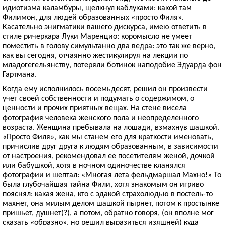
идиотизма каламбуры, щелкнул каблуками: какой там
Филимон, для людей образованных «просто Филя».
Касательно энигматики вашего дискурса, имею ответить в
стиле ричеркара Луки Маренцио: коромысло не умеет
поместить в голову симультанно два ведра: это так же верно,
как вы сегодня, отчаянно жестикулируя на лекции по
младогегельянству, потеряли ботинок наподобие Эдуарда фон
Гартмана.
Когда ему исполнилось восемьдесят, решил он произвести
учет своей собственности и подумать о содержимом, о
ценности и прочих приятных вещах. На стене висела
фотография человека женского пола и неопределенного
возраста. Женщина пребывала на лошади, взмахнув шашкой.
«Просто Филя», как мы станем его для краткости именовать,
причислив друг друга к людям образованным, в зависимости
от настроения, рекомендовал ее посетителям женой, дочкой
или бабушкой, хотя в ночном одиночестве кланялся
фотографии и шептал: «Многая лета фельдмаршал Махно!» То
была глубочайшая тайна Фили, хотя знакомым он игриво
пояснял: какая жена, кто с эдакой страхолюдью в постель-то
махнет, она милым делом шашкой пырнет, потом к простынке
пришьет, душнет(?), а потом, обратно говоря, (он вполне мог
сказать «образно», но решил выразиться изящней) куда