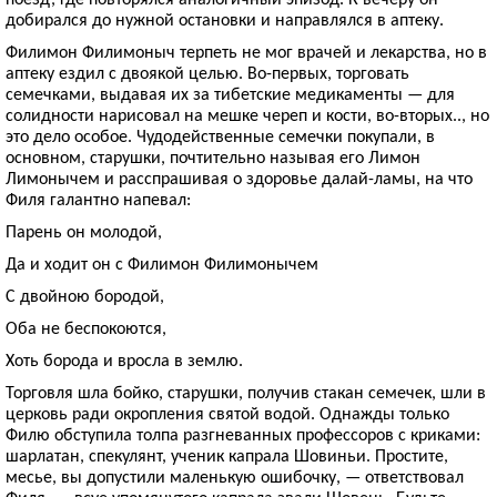
добирался до нужной остановки и направлялся в аптеку.
Филимон Филимоныч терпеть не мог врачей и лекарства, но в
аптеку ездил с двоякой целью. Во-первых, торговать
семечками, выдавая их за тибетские медикаменты — для
солидности нарисовал на мешке череп и кости, во-вторых.., но
это дело особое. Чудодейственные семечки покупали, в
основном, старушки, почтительно называя его Лимон
Лимонычем и расспрашивая о здоровье далай-ламы, на что
Филя галантно напевал:
Парень он молодой,
Да и ходит он с Филимон Филимонычем
С двойною бородой,
Оба не беспокоются,
Хоть борода и вросла в землю.
Торговля шла бойко, старушки, получив стакан семечек, шли в
церковь ради окропления святой водой. Однажды только
Филю обступила толпа разгневанных профессоров с криками:
шарлатан, спекулянт, ученик капрала Шовиньи. Простите,
месье, вы допустили маленькую ошибочку, — ответствовал