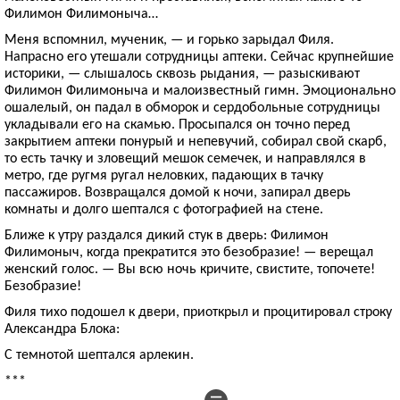
Филимон Филимоныча…
Меня вспомнил, мученик, — и горько зарыдал Филя.
Напрасно его утешали сотрудницы аптеки. Сейчас крупнейшие
историки, — слышалось сквозь рыдания, — разыскивают
Филимон Филимоныча и малоизвестный гимн. Эмоционально
ошалелый, он падал в обморок и сердобольные сотрудницы
укладывали его на скамью. Просыпался он точно перед
закрытием аптеки понурый и непевучий, собирал свой скарб,
то есть тачку и зловещий мешок семечек, и направлялся в
метро, где ругмя ругал неловких, падающих в тачку
пассажиров. Возвращался домой к ночи, запирал дверь
комнаты и долго шептался с фотографией на стене.
Ближе к утру раздался дикий стук в дверь: Филимон
Филимоныч, когда прекратится это безобразие! — верещал
женский голос. — Вы всю ночь кричите, свистите, топочете!
Безобразие!
Филя тихо подошел к двери, приоткрыл и процитировал строку
Александра Блока:
С темнотой шептался арлекин.
***