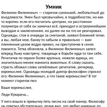
Умник
Филимон Филимоныч — старичок сухонький, любопытный до
въедливости. Умен был чрезвычайно, в подробностях, но как-
то коротко: если его посчитать центром, на расстоянии
полуметра от себя он замечал всё, приходил к остроумнейшим
выводам и заключениям, но далее ни на что не реагировал.
Однажды, стоя в очереди за сметаной, заявил ближней тетке:
а вы, любая моя, банку-то забыли и правильно — вам
племянник целое ведро привез, на приступочке в сенях
покоится. Тетка обомлела, а Филимон Филимоныч запел:
вперед быку навстречу, товарищи в борьбе куда-то там себе.
Речетатив по охране более крупных, нежели курица, но
значительно менее мамонта животных. К слову сказать,
страсть обожал слова затейливые: речетатив, ричеркар,
коромыслие. Однажды молодой доктор философии спросил
его: Филимон Филимоныч, а что такое коромыслие? В тот
момент старичок пел:
Ваше коромыслие,
Леди Кукарача…
У него вошло в привычку петь песни на свой манер. Философу
он ответил обстоятельно: делая вид, что любит наивные до