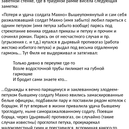
заветной стенке, где в траурной рамке висела следующая
заметка:
«Потеря и удача солдата Махно» Вышеупомянутый и сам себя
разжаловавший солдат Махно (имя забыто) любил париться с
одним петухом (имя петуха забыто вообще) парясь под
стрекотание веника отдавал приказы и петуху и прочим и
сочинял роман. Парясь он от несчастного случая и пр.
(угрызения с. и т.д.) кутался в дырявый противогаз (работа
жестоко избитого петуха) и рыдал под весьма отдаленную
гармонь… Тут Филя не выдерживал и затягивал:
Только дивно в переулке где-то
Возле водосточной трубы пиликает на губной
гармошке
И бродит сами знаете кто…
…Однажды к вечно парящемуся и заклеванному злодеем-
петухом бывшему солдату Махно явились замаскированные
белые офицеры, подбавили пару и поставили рядом котелок с
борщом. И тут впервые в жизни привалила удача бывшему
троглодиту, ныне саморазжалованному содату. Поевши
борща, через (дырявый) противогаз, он случайно (такие
случаи известны) проглотил петуха, прокукарекал
малоизвестный гимн и преставился, вспоминая какого-то