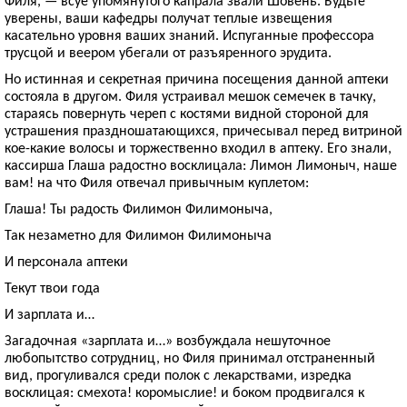
Филя, — всуе упомянутого капрала звали Шовень. Будьте
уверены, ваши кафедры получат теплые извещения
касательно уровня ваших знаний. Испуганные профессора
трусцой и веером убегали от разъяренного эрудита.
Но истинная и секретная причина посещения данной аптеки
состояла в другом. Филя устраивал мешок семечек в тачку,
стараясь повернуть череп с костями видной стороной для
устрашения праздношатающихся, причесывал перед витриной
кое-какие волосы и торжественно входил в аптеку. Его знали,
кассирша Глаша радостно восклицала: Лимон Лимоныч, наше
вам! на что Филя отвечал привычным куплетом:
Глаша! Ты радость Филимон Филимоныча,
Так незаметно для Филимон Филимоныча
И персонала аптеки
Текут твои года
И зарплата и…
Загадочная «зарплата и…» возбуждала нешуточное
любопытство сотрудниц, но Филя принимал отстраненный
вид, прогуливался среди полок с лекарствами, изредка
восклицая: смехота! коромыслие! и боком продвигался к