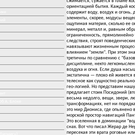
сжимается, сужается в плане ко
ориентацией бытия. Каждый кос
ике
содержит воду, воздух и огонь
элементы, скорее, модусы вещес
рий
ощутимая материя, сколько ее о
минерал, металл и, равным обр
ограниченность, прямолинейно 
следствия, строят поведенчески
навязывают жизненным процесса
влиянием "земли". При этом зна
третичны по сравнению с "базово
дисциплине, некто легкомыслен
воздуха и огня. Если душа насы
экстатична — плохо ей живется 
телесное как сущностно реально
гео-логией. Но представим наш
предлагает стоик Посидоний (вто
ант
весьма недолго, вещи, звери, л
Об А. Блоке
трансформациях, нет ни порядк
это мир Диониса, где опьянено 
морской простор навигаций Панта
Это вселенная в доминации "во
снах. Вот что писал Жерар де Не
пересекая эти врата роговые ил
«Дионис»)