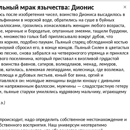
льный мрак язычества: Дионис
×
лось после изобретения чисел, воинство Диониса высадилось в
льфинами в морской воде, обратились на суше в буйных
ифаллосами, грозились изнасиловать женщин любого возраста,
ие, мрачные и бородатые, опутанные змеями, тащили бурдюки,
 множество голых баб приплясывало вокруг дубов, что
их корнях, подобно паукам. Пьяный старец обглоданной костью
оухий сбросил его, в конце концов. Пьяный Силен в цветастых
ю песню, снова забрался на четвероногого упрямца и принялся
ого поселянина, который приставал к визгливой грудастой
воинства фавнов, сатиров, волкодлаков, менад, лемуров,
в, катилась, влекомая леопардами, колесница, где возлежал,
 плюща и дубовых листьев, юный бог вина, оргий и
ставлялся он: молодые женщины видели юношу с дивными
м напряженным фаллосом, мужчины — сладострастную гетеру
, пьяные старухи умилялись кудрявому мальчику, играющему
э.)
о происходит, надо определить собственное местонахождение и
бственного восприятия. Наш универсум неотвратимо