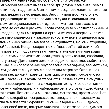
смических элементов, что объясняется хтонической
мический элемент имеет в себе три других элемента : земля
, доминируя над ними. В античном и средневековом понимании
тва, нежели само вещество. Земля, к примеру, не столько
пределяющие качества, земля это сухой и холодный лед,
азом, эмоциональная фригидность, ментальная сухость и
угловые схемы и расчеты. Когда холодно вычисляют причины и
е модели, делят материю на органическую и неорганическую,
м периодичность и закономерность — все это делается под
чение иных элементов вовсе не отрицается, но: они вторичны,
й" землей. Когда говорят: некто "плавает" в той или иной
 и порывист, подразумевают нежелательное влияние воды,
щена этими элементами, если душа чувствительна, свободна,
в эту эпоху. Доминация земли определяет весомое, стабильное,
е, наше мировоззрение обусловлено гео-графией, гео-метрией,
у фундаментальную землю плавучим островом Океана, как
рой век до н.э.). Границы, контуры, очертания сохраняются
юди, растения, звезды растворяются, размываются в смутных
а, ни периодичности, ни фиксированных пунктов ориентации —
все — и наблюдатели и наблюдаемое, это страна чудес Алисы и
грюэля. Нет, скажем мы, это сны, фантазмы, просто хаос. Нет.
ды", с которой мы соприкасаемся иногда в так называемых
рваль в повести "Аурелия" : "Сон — вторая жизнь. Я дрожу,
и слоновой кости, которые отделяют нас от мира невидимого.