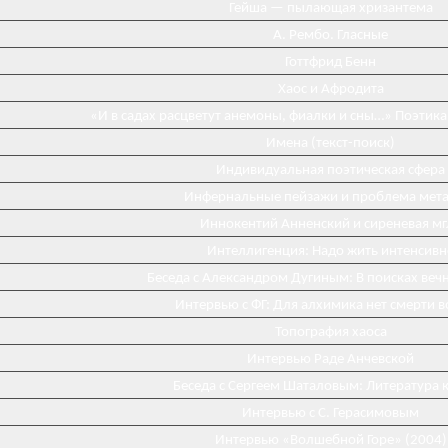
Гейша — пылающая хризантема
А. Рембо. Гласные
Готтфрид Бенн
Хаос и Афродита
«И в садах расцветут анемоны, фиалки и сны…» Поэтика
Имена (текст-поиск)
Индивидуальная поэтическая сфера
Инфернальные пейзажи и проблема мета
Иннокентий Анненский и сиреневая мг
Интеллигенция: Надо жить интенсивн
Беседа с Александром Дугиным: В поисках веч
Интервью с ФГ: Для алхимика нет смерти 
Топография хаоса
Интервью Раде Анчевской
Беседа с Сергеем Шаталовым: Литература к
Интервью с С. Герасимовым
Интервью «Волшебной Горе» (2004)