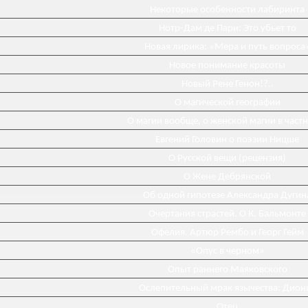
Некоторые особенности лабиринта
Нотр-Дам де Пари: Это убьет то
Новая лирика: «Мера и путь вопроса
Новое понимание красоты
Новый Рене Генон!?..
О магической географии
О магии вообще, о женской магии в част
Евгений Головин о поэзии Ницше
О Русской вещи (рецензия)
О Жене Дебрянской
Об одной гипотезе Александра Дугин
Очертания страстей. О К. Бальмонте
Офелия. Артюр Рембо и Георг Гейм
«Опус в черном»
Опыт раннего Маяковского
Ослепительный мрак язычества: Дион
Отец