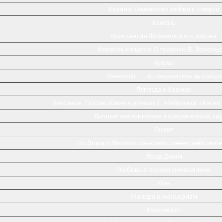
Калина: Бешенство любви и смерти
Камень
Константин Фофанов и его друзья
Корабль на цепи: О графике Д. Воронц
Куклы
Лавкрафт — исследователь аутсайда
Легенда о Кармен
Лексикон. Послесловие к роману Г. Мейринка «Ангел
Личные местоимения в современной ли
Лилит
Ло (Говард Филипп Лавкрафт: певец действит
Лорд Джим
Любовь в поэзии символизма
Мак
Манера и маньеризм
Mannerism