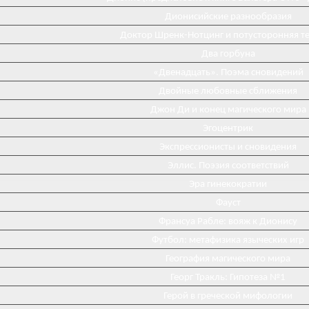
Дионисийские разнообразия
Доктор Шренк-Нотцинг и потусторонняя т
Два горбуна
«Двенадцать». Поэма сновидений
Двойные любовные сближения
Джон Ди и конец магического мира
Эгоцентрик
Экспрессионисты и сновидения
Эллис. Поэзия соответствий
Эра гинекократии
Фауст
Франсуа Рабле: вояж к Дионису
Футбол: метафизика языческих игр
География магического мира
Георг Тракль: Гипотеза №1
Герой в греческой мифологии