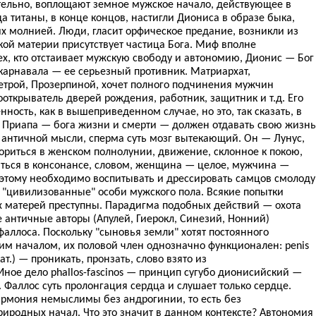
ательно, воплощают земное мужское начало, действующее в
да титаны, в конце концов, настигли Диониса в образе быка,
их молнией. Люди, гласит орфическое предание, возникли из
ской материи присутствует частица Бога. Миф вполне
ех, кто отстаивает мужскую свободу и автономию, Дионис — Бог
карнавала — ее серьезный противник. Матриархат,
трой, Прозерпиной, хочет полного подчинения мужчин
ткрыватель дверей рождения, работник, защитник и т.д. Его
ность, как в вышеприведенном случае, но это, так сказать, в
 Приапа — бога жизни и смерти — должен отдавать свою жизнь
 античной мысли, сперма суть мозг вытекающий. Он — Лунус,
ориться в женском полнолунии, движение, склонное к покою,
ться в консонансе, словом, женщина — целое, мужчина —
Поэтому необходимо воспитывать и дрессировать самцов смолоду
"цивилизованные" особи мужского пола. Всякие попытки
х матерей преступны. Парадигма подобных действий — охота
 античные авторы (Апулей, Гиерокл, Синезий, Нонний)
фаллоса. Поскольку "сыновья земли" хотят постоянного
м началом, их половой член однозначно функционален: penis
лат.) — проникать, пронзать, слово взято из
Иное дело phallos-fascinos — принцип сугубо дионисийский —
з. Фаллос суть пролонгация сердца и слушает только сердце.
рмония немыслимы без андрогинии, то есть без
иродных начал. Что это значит в данном контексте? Автономия