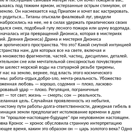
дыхаясь под тяжким ярмом, истерзанные острым стимулом, от
емлю. Он насмехается над Приапом и хочет вас кастрировать.
не родиться… Титаны отыскали фиалковый луг, увидели
абросились на нее, не в силах удержать приапических своих
дался смех, подобный гулу лесного пожара или шуму водопада.
 началась игра превращений Диониса, которая в мистериях
ий. Деяния Диониса) Драма и мистерия Диониса
 эротического пространства. Что это? Какой смутной интуицией
остранства нам, для которых все на свете, включая и
а множество фрагментов, частей, частиц, дисциплин, деталей.
ительном сне или мечтательной сенсорностью почувствуем
ли шелест морской воды на статуарной резьбе триремы,
 нас на землю, вернее, под власть этого космического
мы: работа-отдых,добро-зло, мечта-реальность. Убожество
рженная любовь — хорошо, содомия — плохо, ласково-
ровавый удар — плохо. Регуляция, пограничные
ет — тот свет; жизнь — смерть; сон — реальность.
желанная цель. Случайная проявленность из небытия,
истому пути работы-долга-ответственности, дежурная гибель в
инация земли предполагает истолкование времени в духе
сти "прошлое-настоящее-будущее" при неуловимом настоящем.
овка Кронос — хронос обусловила странную интерпретацию
ющее время, каким это образом он — царь золотого века? Одно