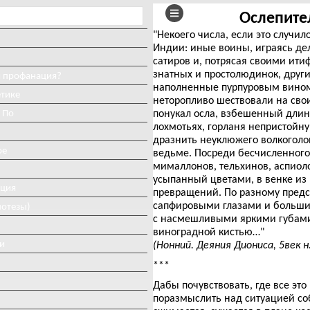
Ослепите
"Некоего числа, если это случи
Индии: иные воины, играясь де
сатиров и, потрясая своими ит
знатных и простолюдинок, друг
и профанация?
наполненные пурпуровым вином,
етике
неторопливо шествовали на сво
 По
понукал осла, взбешенный длинн
лохмотьях, горланя непристойну
дразнить неуклюжего волкоголов
ое
ведьме. Посреди бесчисленного 
мималлонов, тельхинов, аспиоло
усыпанный цветами, в венке из
иция
превращений. По разному пред
сапфировыми глазами и больши
потезы)
с насмешливыми яркими губами
виноградной кистью…"
и
(Нонний. Деяния Диониса, 5век н.
***
Дабы почувствовать, где все эт
поразмыслить над ситуацией со