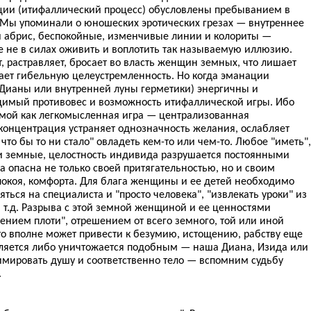
ции (итифаллический процесс) обусловлены пребыванием в
. Мы упоминали о юношеских эротических грезах — внутреннее
 абрис, беспокойные, изменчивые линии и колориты —
е не в силах оживить и воплотить так называемую иллюзию.
 растравляет, бросает во власть женщин земных, что лишает
ает гибельную целеустремленность. Но когда эманации
Дианы или внутренней луны герметики) энергичны и
димый противовес и возможность итифаллической игры. Ибо
мой как легкомысленная игра — централизованная
концентрация устраняет однозначность желания, ослабляет
что бы то ни стало" овладеть кем-то или чем-то. Любое "иметь",
и земные, целостность индивида разрушается постоянными
опасна не только своей притягательностью, но и своим
покоя, комфорта. Для блага женщины и ее детей необходимо
яться на специалиста и "просто человека", "извлекать уроки" из
 т.д. Разрыва с этой земной женщиной и ее ценностями
ением плоти", отрешением от всего земного, той или иной
то вполне может привести к безумию, истощению, рабству еще
ляется либо уничтожается подобным — наша Диана, Изида или
имировать душу и соответственно тело — вспомним судьбу
.