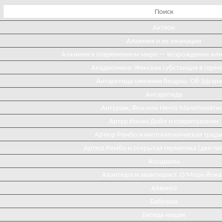
Актеон
Алхимия и ее эманации
Алхимия в современном мире — возрождение ил
Анадиомена: Женская субстанция в герм
Антарктида синоним бездны. Об Эдгаре
Антарктида
Антураж, Фон или Нечто Малопонятн
Артур Конан Дойл и спиритуализм
Артюр Рембо и неоплатоническая трад
Артюр Рембо и открытая герметика (две ги
Асоциалы
Авантюра и авантюрист. О Море Йока
Айвенго
Бабушка
Беседа нищих