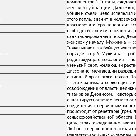
компонентов ". Титаны, следов
женской субстанции. Далее: ког
убили и съели, Зевс испепелил 
этого пепла, значит, в человече
»
красноречив: Гера ненавидит вс
свободной эротики, опьянения, 
санкционированный Герой, Деме
женскому началу. Мужчина — соо
"наказывают" за буйную чувствен
ности
порядке вещей. Мужчина — раб
ради грядущего поколения — по
узенький серп, желающий раств
диссонанс, мечтающий разреши
активный орган этого целого. 
— этим занимаются женщины и 
а
освобождения от власти велики
титанов за Дионисом. Некоторые
акцентируют отличие пениса от 
соединения с первичным женски
происходит от penetrabel (греч. 
сельскохозяйственной области. 
царь, страх, околдование, экста
ис
Любое совершенство и любая га
равнодействия двух основных пр