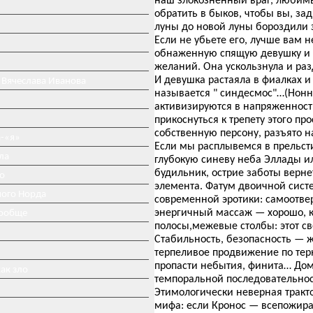
обратить в быков, чтобы вы, за
луны до новой луны бороздили з
Если не убьете его, лучше вам 
обнаженную спящую девушку и н
желаний. Она ускользнула и раз
И девушка растаяла в фиалках и
 Вячеслава Иванова
называется " синдесмос"…(Нонн
активизируются в напряженности
прикоснуться к трепету этого пр
собственную персону, разъято н
-«я»
Если мы расплывемся в прельст
ла
глубокую синеву неба Эллады и
будильник, острие заботы вернет
о
элемента. Фатум двоичной систе
ного Норда
современной эротики: самоотве
энергичный массаж — хорошо, к
вообще
полосы,межевые столбы: этот св
Стабильность, безопасность — 
терпеливое продвижение по терн
пропасти небытия, финита… Дом
ак зло
темпоральной последовательно
Этимологически неверная тракт
мифа: если Кронос — всепожира