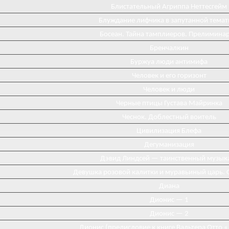
Блистательный Агриппа Неттесгейм
Блуждание лифчика в запутанной темат
Босеан. Тайна тамплиеров. Прелимина
Бренчалкин
Буржуа люди антимифа
Человек и его горизонт
Человек и люди
Черные птицы Густава Майринка
Чеснок. Доблестный воитель
Цивилизация Блефа
Дегуманизация
Дэвид Линдсей — таинственный музык
Девушка розовой калитки и муравьиный царь. 
Диана
Диониc — 1
Дионис — 2
Дионис (предисловие к книге Вальтера Отто 