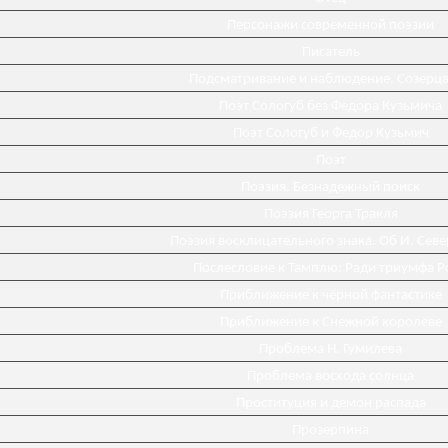
Персонажи современной поэзии
Писатель
Подсматривание и наблюдение. Созерц
Поэт Сологуб без Федора Кузьмича
Поэт Сологуб и Федор Кузьмич
Поэт
Поэзия. Безнадежный поиск
Поэзия Георга Тракля
Поэзия восклицательного знака. Об И. Сев
Послесловие к Тамплю: Ради триумфа Р
Приближение к чёрной фантастике
Приближение к Снежной королеве
Проблема Н. Гумилева
Проблема восхода солнца
Проституция и демон распада
Прозерпина