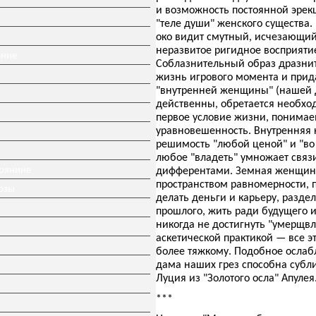
и возможность постоянной эрек
"теле души" женского существа
око видит смутный, исчезающий
неразвитое ригидное восприяти
ание
Соблазнительный образ дразнит,
жизнь игрового момента и прид
"внутренней женщины" (нашей 
действенны, обретается необхо
первое условие жизни, понимае
уравновешенность. Внутренняя 
решимость "любой ценой" и "во 
любое "владеть" умножает связ
ерянине
дифферентами. Земная женщина 
пространством равномерности, 
озы
делать деньги и карьеру, раздел
прошлого, жить ради будущего и
никогда не достигнуть "умерщвл
аскетической практикой — все э
более тяжкому. Подобное ослаб
дама наших грез способна субл
Луция из "Золотого осла" Апулея
***