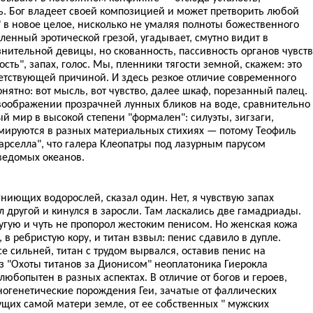
ь. Бог владеет своей композицией и может претворить любой
 в новое целое, нисколько не умаляя полноты божественного
ленный эротической грезой, угадывает, смутно видит в
знительной девицы, но скованность, пассивность органов чувств
сть", запах, голос. Мы, пленники тягости земной, скажем: это
етствующей причиной. И здесь резкое отличие современного
онятно: вот мысль, вот чувство, далее шкаф, порезанный палец.
воображении прозрачней лунных бликов на воде, сравнительно
й мир в высокой степени "формален": силуэты, зигзаги,
мируются в разных материальных стихиях — потому Теофиль
Марселла", что галера Клеопатры под лазурным парусом
ведомых океанов.
гниющих водорослей, сказал один. Нет, я чувствую запах
 другой и кинулся в заросли. Там ласкались две гамадриады.
ругую и чуть не пропорол жестоким пенисом. Но женская кожа
в ребристую кору, и титан взвыл: пенис сдавило в дупле.
 сильней, титан с трудом вырвался, оставив пенис на
из "Охоты титанов за Дионисом" неоплатоника Гиерокла
 любопытен в разных аспектах. В отличие от богов и героев,
ногенетические порождения Геи, зачатые от фаллических
щих самой матери земле, от ее собственных " мужских