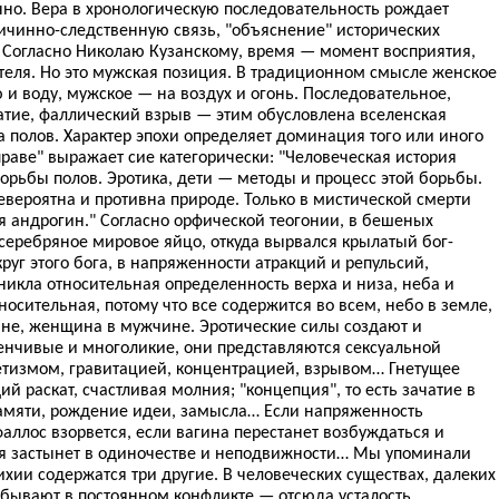
чно. Вера в хронологическую последовательность рождает
ричинно-следственную связь, "объяснение" исторических
. Согласно Николаю Кузанскому, время — момент восприятия,
еля. Но это мужская позиция. В традиционном смысле женское
и воду, мужское — на воздух и огонь. Последовательное,
тие, фаллический взрыв — этим обусловлена вселенская
 полов. Характер эпохи определяет доминация того или иного
раве" выражает сие категорически: "Человеческая история
орьбы полов. Эротика, дети — методы и процесс этой борьбы.
ероятна и противна природе. Только в мистической смерти
я андрогин." Согласно орфической теогонии, в бешеных
серебряное мировое яйцо, откуда вырвался крылатый бог-
руг этого бога, в напряженности атракций и репульсий,
икла относительная определенность верха и низа, неба и
сительная, потому что все содержится во всем, небо в земле,
не, женщина в мужчине. Эротические силы создают и
нчивые и многоликие, они представляются сексуальной
нетизмом, гравитацией, концентрацией, взрывом… Гнетущее
й раскат, счастливая молния; "концепция", то есть зачатие в
памяти, рождение идеи, замысла… Если напряженность
фаллос взорвется, если вагина перестанет возбуждаться и
ия застынет в одиночестве и неподвижности… Мы упоминали
ихии содержатся три другие. В человеческих существах, далеких
ебывают в постоянном конфликте — отсюда усталость,