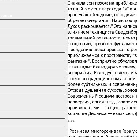
Сначала сон похож на приближе
точный момент перехода "я" в 
проступают бледные, неподвижн
ерапия
обретает очертания. Нарастающ
Духов раскрывается." Это напис
влиянием технициста Сведенборг
тривиальной реальности, нечто
концепции, признает фундамента
Посидонию шекспировская строк
приближаемся к пространству "
фантазии". Восприятие обусловл
"глаз видит благодаря человеку
восприятия. Если душа вялая и
Согласно традиционному знанию,
более субтильных. В современну
Отсюда душевная сухость, холод
Современный социум построен н
перверсия, оргия и т.д., соврем
производными — рацио, расчето
воинстве Диониса — вымысел, ф
***
"Ревнивая многоречивая Гера ук
наш злокозненный враг, любимы