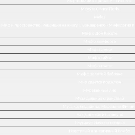
Маргиналии к проблеме «Иного»
Медуза Cianea Floris
Melos
Миф и пространство. Реценция на книгу Г. Бондаренко «Мифология 
Миф о Дон Кихоте
Миф о комфорте
Миф о семье
Миф о тайне
Миф о толпе
Миф о золотой бабочке
Мир сдаётся под ключ
Муравьиный лик
Муза дальних странствий
Музыка, медицина, Марсилио Фичин
На цыпочках и на ощупь
Наутилус: Наука и техника
Неистовый и энергичный Рембо