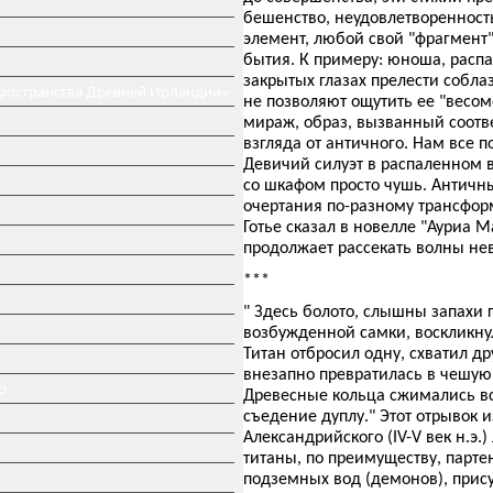
бешенство, неудовлетворенност
элемент, любой свой "фрагмент"
бытия. К примеру: юноша, распа
закрытых глазах прелести собла
пространства Древней Ирландии»
не позволяют ощутить ее "весомо
мираж, образ, вызванный соотв
взгляда от античного. Нам все п
Девичий силуэт в распаленном 
со шкафом просто чушь. Античны
очертания по-разному трансфор
Готье сказал в новелле "Ауриа 
продолжает рассекать волны не
***
" Здесь болото, слышны запахи 
возбужденной самки, воскликнул
Титан отбросил одну, схватил д
внезапно превратилась в чешую, 
о
Древесные кольца сжимались все
съедение дуплу." Этот отрывок 
Александрийского (IV-V век н.э.)
титаны, по преимуществу, парте
подземных вод (демонов), прису