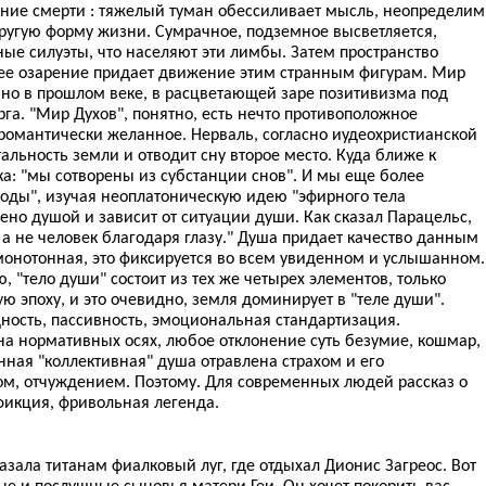
ние смерти : тяжелый туман обессиливает мысль, неопределим
другую форму жизни. Сумрачное, подземное высветляется,
ые силуэты, что населяют эти лимбы. Затем пространство
ее озарение придает движение этим странным фигурам. Мир
ано в прошлом веке, в расцветающей заре позитивизма под
а. "Мир Духов", понятно, есть нечто противоположное
 романтически желанное. Нерваль, согласно иудеохристианской
льность земли и отводит сну второе место. Куда ближе к
а: "мы сотворены из субстанции снов". И мы еще более
воды", изучая неоплатоническую идею "эфирного тела
ено душой и зависит от ситуации души. Как сказал Парацельс,
, а не человек благодаря глазу." Душа придает качество данным
 монотонная, это фиксируется во всем увиденном и услышанном.
 "тело души" состоит из тех же четырех элементов, только
ю эпоху, и это очевидно, земля доминирует в "теле души".
ность, пассивность, эмоциональная стандартизация.
а нормативных осях, любое отклонение суть безумие, кошмар,
енная "коллективная" душа отравлена страхом и его
м, отчуждением. Поэтому. Для современных людей рассказ о
икция, фривольная легенда.
азала титанам фиалковый луг, где отдыхал Дионис Загреос. Вот
е и послушные сыновья матери Геи. Он хочет покорить вас,