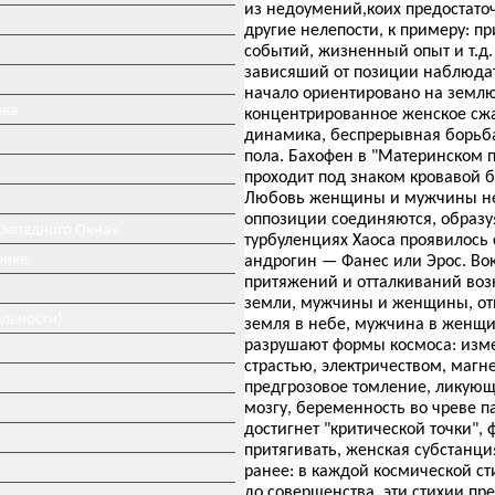
из недоумений,коих предостато
другие нелепости, к примеру: п
событий, жизненный опыт и т.д
зависяший от позиции наблюдат
начало ориентировано на землю 
ова
концентрированное женское сжа
динамика, беспрерывная борьба
пола. Бахофен в "Материнском п
проходит под знаком кровавой б
Любовь женщины и мужчины нев
оппозиции соединяются, образу
 Западного Окна»
турбуленциях Хаоса проявилось 
рике
андрогин — Фанес или Эрос. Вок
притяжений и отталкиваний возн
земли, мужчины и женщины, отно
ельности)
земля в небе, мужчина в женщи
разрушают формы космоса: изме
страстью, электричеством, маг
предгрозовое томление, ликующи
мозгу, беременность во чреве 
достигнет "критической точки", 
притягивать, женская субстанц
ранее: в каждой космической ст
до совершенства, эти стихии пр