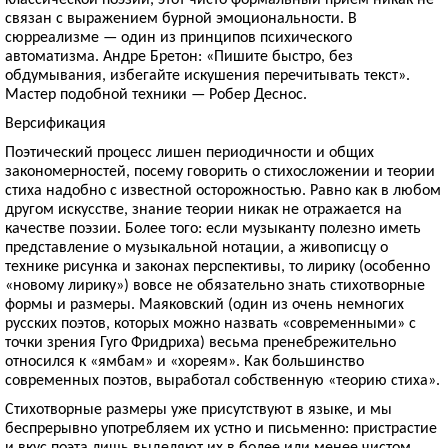
связан с выражением бурной эмоциональности. В
сюрреализме — один из принципов психического
автоматизма. Андре Бретон: «Пишите быстро, без
обдумывания, избегайте искушения перечитывать текст».
Мастер подобной техники — Робер Деснос.
Версификация
Поэтический процесс лишен периодичности и общих
закономерностей, посему говорить о стихосложении и теории
стиха надобно с известной осторожностью. Равно как в любом
другом искусстве, знание теории никак не отражается на
качестве поэзии. Более того: если музыканту полезно иметь
представление о музыкальной нотации, а живописцу о
технике рисунка и законах перспективы, то лирику (особенно
«новому лирику») вовсе не обязательно знать стихотворные
формы и размеры. Маяковский (один из очень немногих
русских поэтов, которых можно назвать «современными» с
точки зрения Гуго Фридриха) весьма пренебрежительно
относился к «ямбам» и «хореям». Как большинство
современных поэтов, выработал собственную «теорию стиха».
Стихотворные размеры уже присутствуют в языке, и мы
беспрерывно употребляем их устно и письменно: пристрастие
и вкус поэта лишь выделяют их в более или менее чистом