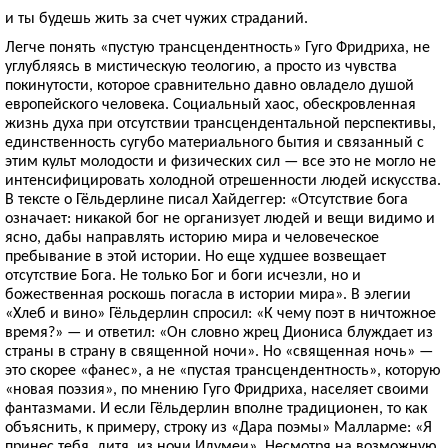
и ты будешь жить за счет чужих страданий.
Легче понять «пустую трансцендентность» Гуго Фрид­риха, не
углубляясь в мистическую теологию, а просто из чувства
покинутости, которое сравнительно давно овладело душой
европейского человека. Социальный хаос, обескровленная
жизнь духа при отсутствии трансцендентальной перспективы,
единственность сугубо материального бытия и связанный с
этим культ молодости и физических сил — все это не могло не
интенсифицировать холодной отрешенности людей искусства.
В тексте о Гёльдерлине писал Хайдеггер: «Отсутствие бога
означает: никакой бог не организует людей и вещи видимо и
ясно, дабы направлять историю мира и человеческое
пребывание в этой истории. Но еще худшее возвещает
отсутствие Бога. Не только Бог и боги исчезли, но и
божественная роскошь погасла в истории мира». В элегии
«Хлеб и вино» Гёльдерлин спросил: «К чему поэт в ничтожное
время?» — и ответил: «Он словно жрец Диониса блуждает из
страны в страну в священной ночи». Но «священная ночь» —
это скорее «фанес», а не «пустая трансцендентность», которую
«новая поэзия», по мнению Гуго Фридриха, населяет своими
фантазмами. И если Гёльдерлин вполне традиционен, то как
объяснить, к примеру, строку из «Дара поэмы» Малларме: «Я
принес тебя, дитя, из ночи Идумеи». Несмотря на возможную