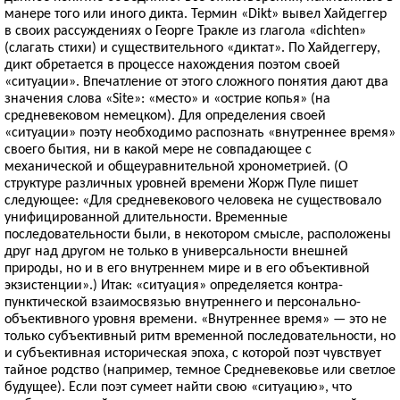
манере того или иного дикта. Термин «Dikt» вывел Хайдеггер
в своих рассуждениях о Георге Тракле из глагола «dichten»
(слагать стихи) и существительного «диктат». По Хайдеггеру,
дикт обретается в процессе нахождения поэтом своей
«ситуации». Впечатление от этого сложного понятия дают два
значения слова «Site»: «место» и «острие копья» (на
средневековом немецком). Для определения своей
«ситуации» поэту необходимо распознать «внутреннее время»
своего бытия, ни в какой мере не совпадающее с
механической и общеуравнительной хронометрией. (О
структуре различных уровней времени Жорж Пуле пишет
следующее: «Для средневекового человека не существовало
унифицированной длительности. Временные
последовательности были, в некотором смысле, расположены
друг над другом не только в универсальности внешней
природы, но и в его внутреннем мире и в его объективной
экзистенции».) Итак: «ситуация» определяется контра­
пунктической взаимосвязью внутреннего и персонально-
объективного уровня времени. «Внутреннее время» — это не
только субъективный ритм временной последовательности, но
и субъективная историческая эпоха, с которой поэт чувствует
тайное родство (например, темное Средневековье или светлое
будущее). Если поэт сумеет найти свою «ситуацию», что