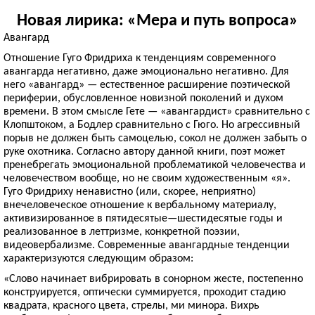
Новая лирика: «Мера и путь вопроса»
Авангард
Отношение Гуго Фридриха к тенденциям современного
авангарда негативно, даже эмоционально негативно. Для
него «авангард» — естественное расширение поэтической
периферии, обусловленное новизной поколений и духом
времени. В этом смысле Гете — «авангардист» сравнительно с
Клопштоком, а Бодлер сравнительно с Гюго. Но агрессивный
порыв не должен быть самоцелью, сокол не должен забыть о
руке охотника. Согласно автору данной книги, поэт может
пренебрегать эмоциональной проблематикой человечества и
человечеством вообще, но не своим художественным «я».
Гуго Фридриху ненавистно (или, скорее, неприятно)
внечеловеческое отношение к вербальному материалу,
активизированное в пятидесятые—шестидесятые годы и
реализованное в леттризме, конкретной поэзии,
видеовербализме. Современные авангардные тенденции
характеризуются следующим образом:
«Слово начинает вибрировать в сонорном жесте, постепенно
конструируется, оптически суммируется, проходит стадию
квадрата, красного цвета, стрелы, ми минора. Вихрь