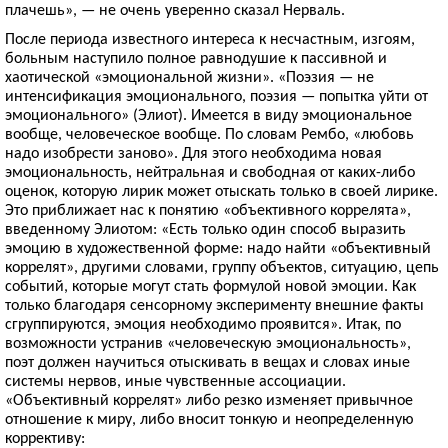
плачешь», — не очень уверенно сказал ­Нерваль.
После периода известного интереса к несчастным, изгоям,
больным наступило полное равнодушие к пассивной и
хаотической «эмоциональной жизни». «Поэзия — не
интенсификация эмоционального, поэзия — попытка уйти от
эмоционального» (Элиот). Имеется в виду эмоциональное
вообще, человеческое вообще. По словам Рембо, «любовь
надо изобрести заново». Для этого необходима новая
эмоциональность, нейтральная и свободная от каких-либо
оценок, которую лирик может отыскать только в своей лирике.
Это приближает нас к понятию «объективного коррелята»,
введенному Элиотом: «Есть только один способ выразить
эмоцию в художественной форме: надо найти «объективный
коррелят», другими словами, группу объектов, ситуацию, цепь
событий, которые могут стать формулой новой эмоции. Как
только благодаря сенсорному эксперименту внешние факты
сгруппируются, эмоция необходимо проявится». Итак, по
возможности устранив «человеческую эмоциональность»,
поэт должен научиться отыскивать в вещах и словах иные
системы нервов, иные чувственные ассоциации.
«Объективный коррелят» либо резко изменяет привычное
отношение к миру, либо вносит тонкую и неопределенную
коррективу: