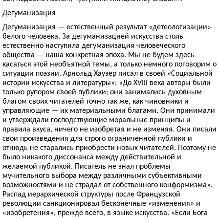
Дегуманизация
Дегуманизация — естественный результат «детеологизации»
белого человека. За дегуманизацией искусства столь
естественно наступила дегуманизация человеческого
общества — наша конкретная эпоха. Мы не будем здесь
касаться этой необъятной темы, а только немного поговорим о
ситуации поэзии. Арнольд Хаузер писал в своей «Социальной
истории искусства и литературы»: «До XVIII века авторы были
только рупором своей публики; они занимались духовным
благом своих читателей точно так же, как чиновники и
управляющие — их материальными благами. Они принимали
и утверждали господствующие моральные принципы и
правила вкуса, ничего не изобретая и не изменяя. Они писали
свои произведения для строго ограниченной публики и
отнюдь не старались приобрести новых читателей. Поэтому не
было никакого диссонанса между действительной и
желаемой публикой. Писатель не знал проблемы
мучительного выбора между различными субъективными
возможностями и не страдал от собственного конформизма».
Распад иерархической структуры после Французской
революции санкционировал бесконечные «изменения» и
«изобретения», преж­де всего, в языке искусства. «Если Бога