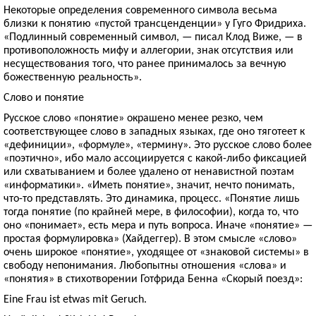
Некоторые определения современного символа весьма
близки к понятию «пустой трансценденции» у Гуго Фридриха.
«Подлинный современный символ, — писал Клод Виже, — в
противоположность мифу и аллегории, знак отсутствия или
несуществования того, что ранее принималось за вечную
божественную реальность».
Слово и понятие
Русское слово «понятие» окрашено менее резко, чем
соответствующее слово в западных языках, где оно тяготеет к
«дефиниции», «формуле», «термину». Это русское слово более
«поэтично», ибо мало ассоциируется с какой-либо фиксацией
или схватыванием и более удалено от ненавистной поэтам
«информатики». «Иметь понятие», значит, нечто понимать,
что-то представлять. Это динамика, процесс. «Понятие лишь
тогда понятие (по крайней мере, в философии), когда то, что
оно «понимает», есть мера и путь вопроса. Иначе «понятие» —
простая формулировка» (Хайдеггер). В этом смысле «слово»
очень широкое «понятие», уходящее от «знаковой системы» в
свободу непонимания. Любопытны отношения «слова» и
«понятия» в стихотворении Готфрида Бенна «Скорый поезд»:
Eine Frau ist etwas mit Geruch.