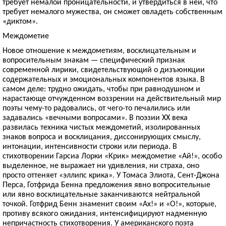
требует немалой проницательности, и утвердиться в ней, что
требует немалого мужества, он сможет овладеть собственным
«диктом».
Междометие
Новое отношение к междометиям, восклицательным и
вопросительным знакам — специфический признак
современной лирики, свидетельствующий о дизъюнкции
содержательных и эмоциональных компонентов языка. В
самом деле: трудно ожидать, чтобы при равнодушном и
нарастающе отчужденном воззрении на действительный мир
поэты чему-то радовались, от чего-то печалились или
задавались «вечными вопросами». В поэзии XX века
развилась техника чистых междометий, изолированных
знаков вопроса и восклицания, диссонирующих смыслу,
интонации, интенсивности строки или периода. В
стихотворении Гарсиа Лорки «Крик» междометие «Ай!», особо
выделенное, не выражает ни удивления, ни страха, оно
просто оттеняет «эллипс крика». У Томаса Элиота, Сент-Джона
Перса, Готфрида Бенна предложения явно вопросительные
или явно восклицательные заканчиваются нейтральной
точкой. Готфрид Бенн знаменит своим «Ах!» и «О!», которые,
противу всякого ожидания, интенсифицируют надменную
непричастность стихотворения. У американского поэта