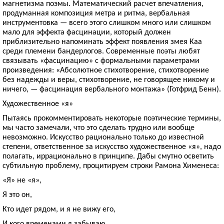
магнетизма поэмы. Математический расчет впечатления,
продуманная композиция метра и ритма, вербальная
инструментовка — всего этого слишком много или слишком
мало для эффекта фасцинации, который должен
приблизительно напоминать эффект появления змея Каа
среди племени бандерлогов. Современные поэты любят
связывать «фасцинацию» с формальными параметрами
произведения: «Абсолютное стихотворение, стихотворение
без надежды и веры, стихотворение, не говорящее никому и
ничего, — фасцинация вербального монтажа» (Готфрид Бенн).
Художественное «я»
Пытаясь прокомментировать некоторые поэтические термины,
мы часто замечали, что это сделать трудно или вообще
невозможно. Искусство рационально только до известной
степени, ответственное за искусство художественное «я», надо
полагать, иррационально в принципе. Дабы смутно осветить
субтильную проблему, процитируем строки Рамона Хименеса:
«Я» не «я»,
Я это он,
Кто идет рядом, и я не вижу его,
И кого временами я забываю.