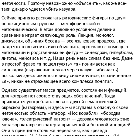
неточности. Поэтому невозможно «объяснить», как же все-
таки дикарю удается убить казуара.
Сейчас принято располагать риторические фигуры по двум
оппозиционным группам — метафорической и
метонимической. В этом довольно условном делении
сравнение играет связующую роль. Лекция, монолог,
дискуссия, обычная беседа — все языковые процессы, где
надо что-то выяснить или объяснить, протекают с помощью
метонимии и родственных ей фигур — синекдохи, гиперболы,
литоты, мейозиса и т. д. Наша речь немыслима без них. Даже
в простой фразе «я пошел гулять» «я» понимается как
синекдоха (выражение целого через какую-либо часть),
поскольку здесь имеется в виду сиюминутное, ограниченное
«я», никак не отражающее всего комплекса понятия.
Однако существует масса предметов, состояний и функций,
для которых нет соответствующих обозначений. Тогда
приходится употреблять слова с другой семантической
окраской (катахрезы), и здесь мы вступаем в опасную своей
неточностью область метафор. «Нос корабля», «бородка
ключа», «электрический патрон» — дерзкая угловатость этих
метафор-катахрезов затерта привычной и бытовой инерцией.
Они в принципе столь же нереальны, как «резеда