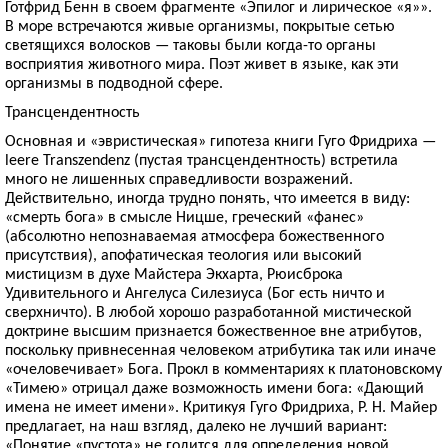
Готфрид Бенн в своем фрагменте «Эпилог и лирическое «я»».
В море встречаются живые организмы, покрытые сетью
светящихся волосков — таковы были когда-то органы
восприятия животного мира. Поэт живет в языке, как эти
организмы в подводной сфере.
Трансцендентность
Основная и «эвристическая» гипотеза книги Гуго Фридриха —
leere Transzendenz (пустая трансцендентность) встретила
много не лишенных справедливости возражений.
Действительно, иногда трудно понять, что имеется в виду:
«смерть бога» в смысле Ницше, греческий «фанес»
(абсолютно непознаваемая атмосфера божественного
присутствия), апофатическая теология или высокий
мистицизм в духе Майстера Экхарта, Рюисброка
Удивительного и Ангелуса Силезиуса (Бог есть ничто и
сверхничто). В любой хорошо разработанной мистической
доктрине высшим признается божественное вне атрибутов,
поскольку привнесенная человеком атрибутика так или иначе
«очеловечивает» Бога. Прокл в комментариях к платоновскому
«Тимею» отрицал даже возможность имени бога: «Дающий
имена не имеет имени». Критикуя Гуго Фридриха, Р. Н. Майер
предлагает, на наш взгляд, далеко не лучший вариант:
«Понятие «пустота» не годится для определения новой