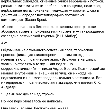
вербальных флюидов, огненные блики вербальных потоков,
развитие математически-вербального концепта, политекст,
вербальные ноты, тональная индукция — короче, слова в
действии — определяют топографию поэтической
композиции» (Базон Брок).
«Слово — планета в беспространственном пространстве
абсолюта, планета приближается к планете — так рождается
созвездие поэтической группы» (Р. Н. Майер).
Акт
Обдумывание случайного сочетания слов, творческий
процесс, фиксация стихотворения — этим отнюдь не
исчерпываются поэтические акты. «Выскочить на улицу,
хаотично стрелять в толпу — акт подлинно
сюрреалистический» — писал Андре Бретон. Поэтический акт
меняет внутренний и внешний взгляд, он никогда не
подготовлен и не имеет предварительного потенциала. Вот
интерпретация поэтического акта эквадорским поэтом Х. К.
Андраде:
Я целый час думал над строкой,
Но мое перо отказалось ее написать.
Она здесь, во мне, беспокойная, живая,