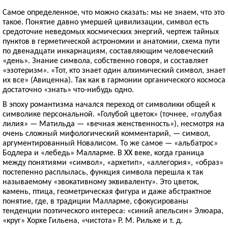
Самое определенное, что можно сказать: мы не знаем, что это
такое. Понятие давно умершей цивилизации, символ есть
средоточие неведомых космических энергий, чертеж тайных
пунктов в герметической астрономии и анатомии, схема пути
по двенадцати инкарнациям, составляющим человеческий
«день». Знание символа, собственно говоря, и составляет
«эзотеризм». «Тот, кто знает один алхимический символ, знает
их все» (Авиценна). Так как в гармонии органического космоса
достаточно «знать» что-нибудь одно.
В эпоху романтизма начался переход от символики общей к
символике персональной. «Голубой цветок» (точнее, «голубая
лилия» — Матильда — «вечная женственность»), несмотря на
очень сложный мифологический комментарий, — символ,
аргументированный Новалисом. То же самое — «альбатрос»
Бодлера и «лебедь» Малларме. В XX веке, когда граница
между понятиями «символ», «архетип», «аллегория», «образ»
постепенно расплылась, функция символа перешла к так
называемому «эвокативному эквиваленту». Это цветок,
камень, птица, геометрическая фигура и даже абстрактное
понятие, где, в традиции Малларме, сфокусированы
тенденции поэтического интереса: «синий апельсин» Элюара,
«круг» Хорхе Гильена, «чистота» Р. М. Рильке и т. д.