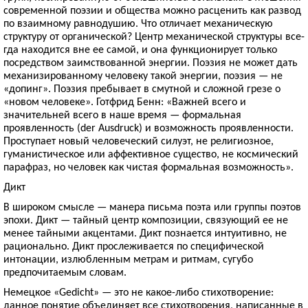
современной поэзии и общества можно расценить как развод
по взаимному равнодушию. Что отличает механическую
структуру от органической? Центр механической структуры все­
гда находится вне ее самой, и она функционирует только
посредством заимствованной энергии. Поэзия не может дать
механизированному человеку такой энергии, поэзия — не
«допинг». Поэзия пребывает в смутной и сложной грезе о
«новом человеке». Готфрид Бенн: «Важней всего и
значительней всего в наше время — формальная
проявленность (der Ausdruck) и возможность проявленности.
Проступает новый человеческий силуэт, не религиозное,
гуманистическое или аффективное существо, не космический
парафраз, но человек как чистая формальная возможность».
Дикт
В широком смысле — манера письма поэта или группы поэ­тов
эпохи. Дикт — тайный центр композиции, связующий ее не
менее тайными акцентами. Дикт познается интуитивно, не
рационально. Дикт прослеживается по специфической
интонации, излюбленным метрам и ритмам, сугубо
предпочитаемым словам.
Немецкое «Gedicht» — это не какое-либо стихо­творение:
данное понятие объединяет все стихотворения, написанные в