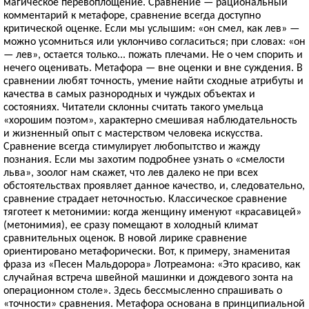
магическое перевоплощение. Сравнение — рациональный
комментарий к метафоре, сравнение всегда доступно
критической оценке. Если мы услышим: «он смел, как лев» —
можно усомниться или уклончиво согласиться; при словах: «он
— лев», остается только... пожать плечами. Не о чем спорить и
нечего оценивать. Метафора — вне оценки и вне суждения. В
сравнении любят точность, умение найти сходные атрибуты и
качества в самых разнородных и чуждых объектах и
состояниях. Читатели склонны считать такого умельца
«хорошим поэтом», характерно смешивая наблюдательность
и жизненный опыт с мастерством человека искусства.
Сравнение всегда стимулирует любопытство и жажду
познания. Если мы захотим подробнее узнать о «смелости
льва», зоолог нам скажет, что лев далеко не при всех
обстоятельствах проявляет данное качество, и, следовательно,
сравнение страдает неточностью. Классическое сравнение
тяготеет к метонимии: когда женщину именуют «красавицей»
(метонимия), ее сразу помещают в холодный климат
сравнительных оценок. В новой лирике сравнение
ориентировано метафорически. Вот, к примеру, знаменитая
фраза из «Песен Мальдорора» Лотреамона: «Это красиво, как
случайная встреча швейной машинки и дождевого зонта на
операционном столе». Здесь бессмысленно спрашивать о
«точности» сравнения. Метафора основана в принципиальной