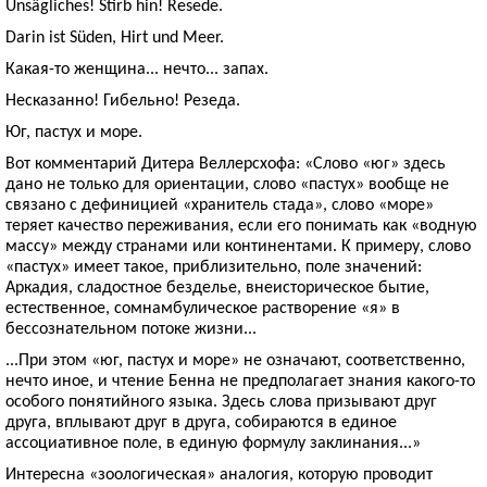
Unsägliches! Stirb hin! Resede.
Darin ist Süden, Hirt und Meer.
Какая-то женщина... нечто... запах.
Несказанно! Гибельно! Резеда.
Юг, пастух и море.
Вот комментарий Дитера Веллерсхофа: «Слово «юг» здесь
дано не только для ориентации, слово «пастух» вообще не
связано с дефиницией «хранитель стада», слово «море»
теряет качество переживания, если его понимать как «водную
массу» между странами или континентами. К примеру, слово
«пастух» имеет такое, приблизительно, поле значений:
Аркадия, сладостное безделье, внеисторическое бытие,
естественное, сомнамбулическое растворение «я» в
бессознательном потоке жизни...
...При этом «юг, пастух и море» не означают, соответственно,
нечто иное, и чтение Бенна не предполагает знания какого-то
особого понятийного языка. Здесь слова призывают друг
друга, вплывают друг в друга, собираются в единое
ассоциативное поле, в единую формулу заклинания...»
Интересна «зоологическая» аналогия, которую проводит