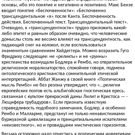
основы, ибо это понятие и негативно и позитивно. Макс Бензе
вводит понятие «беспочвенности»: «Беспоч­венно
трансцендентальное «я» после Канта. Беспочвенность
действия. Беспочвенный текст. Трансцендентальный текст».
Очевидно, к «трансцендентности» трудно приложить какой-
либо эпитет и равным образом очевидно, что человеческие
домыслы столь же весомо влияют на трансцендентность, как
падающий снег на колокол, если воспользоваться
знаменитым сравнением Хайдеггера. Можно возразить Гуго
Фрид­риху следующее: не «реликты» и не «руины»
христианства возмущали Бодлера и Рембо, но отвратительное
религиозное морализаторство, спокойнее говоря, подмена
онтологического христианства сомнительной этической
интерпретацией. Аббат Жанжу в своей книге «Поэтическая
мысль Рембо» не без резона утверждает, что «...религия
европейских поэтов есть альбигойская гностическая ересь,
связанная с культом прекрасной дамы Лилит и ­Кристоса — ­
Люцифера трубадуров». Если признать известную
справедливость подобного замечания, Бодлер, а особенно
Рембо и Малларме, предстанут не только ненавистниками
буржуазной цивилизации и принципиальными искателями
«неизвестного», но и провидцами мистических ­горизонтов.
Весьма осторожно надо отнестись к поэтическим инвективам