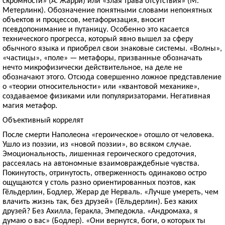
скромности» (А. Жарри) или «злая трава отсутствия» (М.
Метерлинк). Обозначение понятными словами непонятных
объектов и процессов, метафоризация, вносит
псевдопонимание и путаницу. Особенно это касается
технического прогресса, который явно вышел за сферу
обычного языка и приобрел свои знаковые системы. «Волны»,
«частицы», «поле» — метафоры, призванные обозначать
нечто микрофизически действительное, на деле не
обозначают этого. Отсюда совершенно ложное представление
о «теории относительности» или «квантовой механике»,
создаваемое физиками или популяризаторами. Негативная
магия метафор.
Объективный коррелят
После смерти Наполеона «героическое» отошло от человека.
Ушло из поэзии, из «новой поэзии», во всяком случае.
Эмоциональность, лишенная героического средоточия,
рассеялась на автономные взаимовраждебные чувства.
Покинутость, отринутость, отверженность одинаково остро
ощущаются у столь разно ориентированных поэтов, как
Гёльдерлин, Бодлер, Жерар де Нерваль. «Лучше умереть, чем
влачить жизнь так, без друзей» (Гёльдерлин). Без каких
друзей? Без Ахилла, Геракла, Эмпедокла. «Андромаха, я
думаю о вас» (Бодлер). «Они вернутся, боги, о которых ты