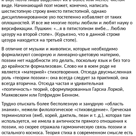
виде. Начинающий поэт может, конечно, написать
шестистопную строку вместо пятистопной, однако
дисциплинированное ухо постепенно избавляет от таких
оплошностей. И все же многие поэты любили и любят науку о
версификации. Пушкин: «...я в пятистопном ямбе... Люблю
цезуру на второй стопе». (Курьезно, что в данной строке
цезура находится на третьей стопе).
В отличие от музыки и живописи, которые необходимо
формализуют сонорную и линеарно-цветовую материю,
поэзии нет надобности это делать, поскольку язык и без того
до крайности формализован. Слово ни в коем роде не
является «материей» стихотворения. Отсюда двусмысленная
роль «теории поэзии»: она всегда следует за практикой, она
всегда вторична. Отсюда частая и удивительная
«поэтичность» теорий, сформулированных Гарсиа Лоркой,
Маяковским или Готфридом Бенном.
Трудно отыскать более бесполезную и занудную «область
знания», нежели филологическое «стиховедение». Греческая
терминология (ямб, хорей, дактиль, пеан и т. д.), которая там
используется, не имела в античности прямого отношения к
поэзии, но скорее отражала гармоническую связь поэзии и
остального космоса. Теория стиха в современном смысле есть