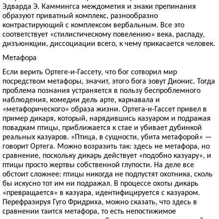
Эдварда Э. Каммингса междометия и знаки препинания
образуют приватный комплекс, разнообразно
контрастирующий с комплексом вербальным. Все это
соответствует «стилистическому повелению» века, распаду,
дизъюнкции, диссоциации всего, к чему прикасается человек.
Метафора
Если верить Ортеге-и-Гассету, что бог сотворил мир
посредством метафоры, значит, этого бога зовут Дионис. Тогда
проблема познания устраняется в пользу беспроблемного
наблюдения, комедии дель арте, карнавала и
«метафорического» образа жизни. Ортега-и-Гассет привел в
пример дикаря, который, нарядившись казуаром и подражая
повадкам птицы, приближается к стае и убивает дубинкой
реальных казуаров. «Птица, в сущности, убита метафорой» —
говорит Ортега. Можно возразить так: здесь не метафора, но
сравнение, поскольку дикарь действует «подобно казуару», и
птицы просто жертвы собственной глупости. На деле все
обстоит сложнее: птицы нико­гда не подпустят охотника, сколь
бы искусно тот им ни подражал. В процессе охоты дикарь
«превращается» в казуара, идентифицируется с казуаром.
Перефразируя Гуго Фридриха, можно сказать, что здесь в
сравнении таится метафора, то есть непостижимое