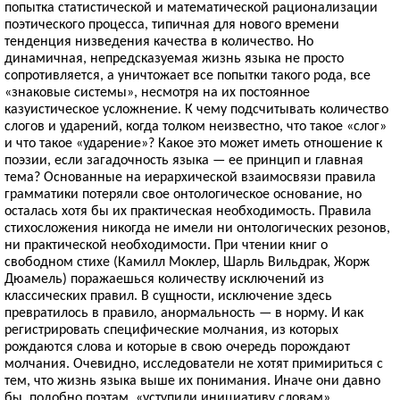
попытка статистической и математической рационализации
поэтического процесса, типичная для нового времени
тенденция низведения качества в количество. Но
динамичная, непредсказуемая жизнь языка не просто
сопротивляется, а уничтожает все попытки такого рода, все
«знаковые системы», несмотря на их постоянное
казуистическое усложнение. К чему подсчитывать количество
слогов и ударений, когда толком неизвестно, что такое «слог»
и что такое «ударение»? Какое это может иметь отношение к
поэзии, если загадочность языка — ее принцип и главная
тема? Основанные на иерархической взаимосвязи правила
грамматики потеряли свое онтологическое основание, но
осталась хотя бы их практическая необходимость. Правила
стихосложения никогда не имели ни онтологических резонов,
ни практической необходимости. При чтении книг о
свободном стихе (Камилл Моклер, Шарль Вильдрак, Жорж
Дюамель) поражаешься количеству исключений из
классических правил. В сущности, исключение здесь
превратилось в правило, анормальность — в норму. И как
регистрировать специфические молчания, из которых
рождаются слова и которые в свою очередь порождают
молчания. Очевидно, исследователи не хотят примириться с
тем, что жизнь языка выше их понимания. Иначе они давно
бы, подобно поэтам, «уступили инициативу словам».