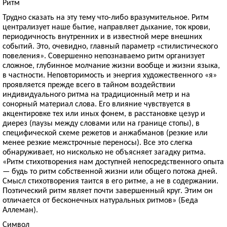
Ритм
Трудно сказать на эту тему что-либо вразумительное. Ритм
централизует наше бытие, направляет дыхание, ток крови,
периодичность внутренних и в известной мере внешних
событий. Это, очевидно, главный параметр «стилистического
повеления». Совершенно непознаваемо ритм организует
сложное, глубинное молчание жизни вообще и жизни языка,
в частности. Неповторимость и энергия художественного «я»
проявляется прежде всего в тайном воздействии
индивидуального ритма на традиционный метр и на
сонорный материал слова. Его влияние чувствуется в
акцентировке тех или иных фонем, в расстановке цезур и
диерез (паузы между словами или на границе стопы), в
специфической схеме режетов и анжабманов (резкие или
менее резкие межстрочные переносы). Все это слегка
обнаруживает, но нисколько не объясняет загадку ритма.
«Ритм стихотворения нам доступней непосредственного опыта
— будь то ритм собственной жизни или общего потока дней.
Смысл стихотворения таится в его ритме, а не в содержании.
Поэтический ритм являет почти завершенный круг. Этим он
отличается от бесконечных натуральных ритмов» (Беда
Аллеман).
Символ