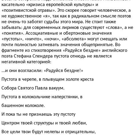
касательно «кризиса европейской культуры» и
«позитивистской отравы». Это скорее говорит человеческое, а
не художественное «я», так как в радикальном смысле поэтов
не очень-то заботят судьбы этого мира. Не стоит также
забывать: для современных лириков существуют «слова», а не
«понятия». Ассоциативные и обертоновые значения
«пустоты», «ничто», «ночи», «абсолюта» могут смещать или
почти полностью затмевать значения общепринятые. Во
фрагменте из стихотворения «Радуйся бездне» английского
поэта Стефана Спендера пустота отнюдь не является
негативной категорией:
...и они возгласили: «Радуйся бездне!»
Пустота в черепе, в плывущем золоте креста
Собора Святого Павла вакуум.
Пустота в колокольчике наперстянки, в
башенном колоколе.
И пока ты не признаешь эту пустоту
Центром твоей структуры и твоей любви,
Все цели твои будут нелепы и отрицательны,