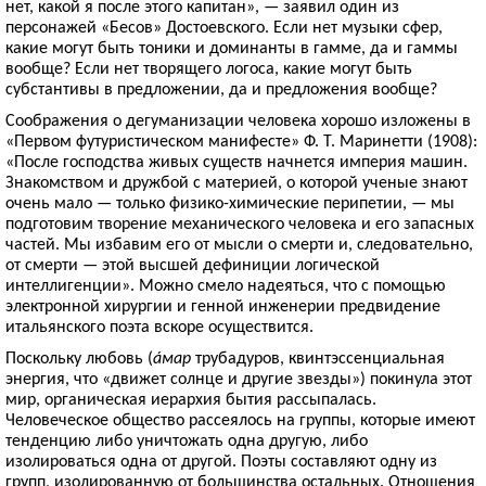
нет, какой я после этого капитан», — заявил один из
персонажей «Бесов» Достоевского. Если нет музыки сфер,
какие могут быть тоники и доминанты в гамме, да и гаммы
вообще? Если нет творящего логоса, какие могут быть
субстантивы в предложении, да и предложения вообще?
Соображения о дегуманизации человека хорошо изложены в
«Первом футуристическом манифесте» Ф. Т. Маринетти (1908):
«После господства живых существ начнется империя машин.
Знакомством и дружбой с материей, о которой ученые знают
очень мало — только физико-химические перипетии, — мы
подготовим творение механического человека и его запасных
частей. Мы избавим его от мысли о смерти и, следовательно,
от смерти — этой высшей дефиниции логической
интеллигенции». Можно смело надеяться, что с помощью
электронной хирургии и генной инженерии предвидение
итальянского поэта вскоре осуществится.
Поскольку любовь (
áмар
трубадуров, квинтэссенциальная
энергия, что «движет солнце и другие звезды») покинула этот
мир, органическая иерархия бытия рассыпалась.
Человеческое общество рассеялось на группы, которые имеют
тенденцию либо уничтожать одна другую, либо
изолироваться одна от другой. Поэты составляют одну из
групп, изолированную от большинства остальных. Отношения