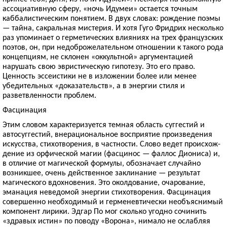
ассоциативную сферу, «ночь Идумеи» остается точным
каббалистическим понятием. В двух словах: рождение поэмы
— тайна, сакральная мистерия. И хотя Гуго Фридрих несколько
раз упоминает о герметических влияниях на трех французских
поэтов, он, при недоброжелательном отношении к такого рода
концепциям, не склонен «оккультной» аргументацией
нарушать свою эвристическую гипотезу. Это его право.
Ценность эссеистики не в изложении более или менее
убедительных «доказательств», а в энергии стиля и
разветвленности проблем.
Фасцинация
Этим словом характеризуется темная область суггестий и
автосуггестий, внерациональное восприятие произведения
искусства, стихотворения, в частности. Слово ведет происхож­
дение из орфической магии (фасцинос — фаллос Диониса) и,
в отличие от магической формулы, обозначает случайно
возникшее, очень действенное заклинание — результат
магического вдохновения. Это околдование, очарование,
эманация неведомой энергии стихотворения. Фасцинация
совершенно необходимый и герменевтически необъяснимый
компонент лирики. Эдгар По мог сколько угодно сочинить
«здравых истин» по поводу «Ворона», нимало не ослабляя