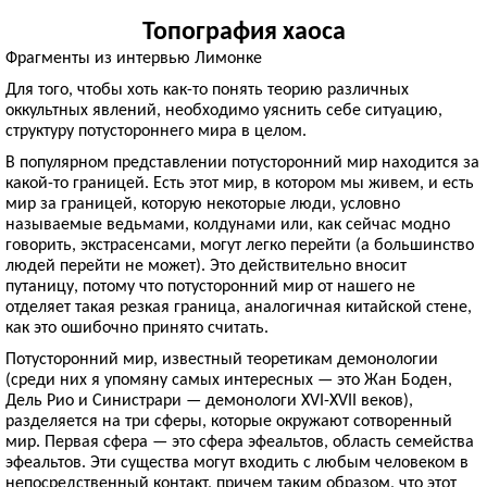
Топография хаоса
Фрагменты из интервью Лимонке
Для того, чтобы хоть как-то понять теорию различных
оккультных явлений, необходимо уяснить себе ситуацию,
структуру потустороннего мира в целом.
В популярном представлении потусторонний мир находится за
какой-то границей. Есть этот мир, в котором мы живем, и есть
мир за границей, которую некоторые люди, условно
называемые ведьмами, колдунами или, как сейчас модно
говорить, экстрасенсами, могут легко перейти (а большинство
людей перейти не может). Это действительно вносит
путаницу, потому что потусторонний мир от нашего не
отделяет такая резкая граница, аналогичная китайской стене,
как это ошибочно принято считать.
Потусторонний мир, известный теоретикам демонологии
(среди них я упомяну самых интересных — это Жан Боден,
Дель Рио и Синистрари — демонологи XVI-XVII веков),
разделяется на три сферы, которые окружают сотворенный
мир. Первая сфера — это сфера эфеальтов, область семейства
эфеальтов. Эти существа могут входить с любым человеком в
непосредственный контакт, причем таким образом, что этот