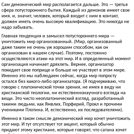
Сам демонический мир располагается дальше. Это — третья
сфера потустороннего бытия. Каждый из демонов имеет свое
имя, и, значит, человек, который входит с ним в контакт,
должен иметь очень высокую квалификацию. Это никогда не
надо забывать.
Главная тенденция и замысел потустороннего мира —
уничтожить мир организованный. (Мир, организованный
даже таким не очень уж хорошим способом, как он
организован в нашем случае). Поэтому, постоянно
осуществляются атаки на этот мир. И в определенный момент
организация начинает дряхлеть. Вернее, организатор
покидает свое поприще и больше не участвует в этом мире.
Именно это мы наблюдаем сейчас, когда мир попросту
остался без какого-либо организатора. (Я подчеркиваю, что
говорю с платонической точки зрения, не имея в виду ни
христианской теологии, ни естественнонаучного взгляда на
вещи. Это чисто неоплатонический взгляд, разработанный
такими людьми, как Ямвлих, Порфирий, Прокл и прочими
учениками Плотина. И, естественно, их последователями).
Именно в таком смысле демонический мир хочет уничтожить
этот мир. И тут отсутствует тот акцент, который обычно
придают этому христиане, которые говорят, что сатана хочет