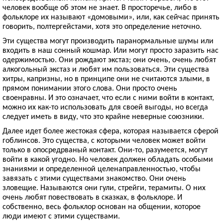
человек вообще об этом не знает. В просторечье, либо в
фольклоре их называют «домовыми», или, как сейчас принять
говорить, полтергейстами, хотя это определение неточно.
Эти существа могут производить паранормальные шумы или
входить в наш сонный кошмар. Или могут просто заразить нас
одержимостью. Они рождают экстаз; они очень, очень любят
алкогольный экстаз и любят им пользоваться. Эти существа
хитры, капризны, но в принципе они не считаются злыми, в
прямом понимании этого слова. Они просто очень
своенравны. И это означает, что если с ними войти в контакт,
можно их как-то использовать для своей выгоды, но всегда
следует иметь в виду, что это крайне неверные союзники.
Далее идет более жестокая сфера, которая называется сферой
гоблинсов. Это существа, с которыми человек может войти
только в опосредрваный контакт. Они-то, разумеется, могут
войти в какой угодно. Но человек должен обладать особыми
знаниями и определенной целенаправленностью, чтобы
завязать с этими существами знакомство. Они очень
зловещие. Называются они гули, стрейги, терамиты. О них
очень любят повествовать в сказках, в фольклоре. И
собственно, весь фольклор основан на общении, которое
люди имеют с этими существами.