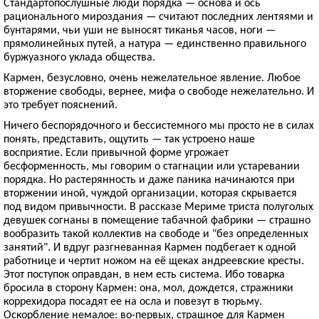
Стандартопослушные люди порядка — основа и ось
рационального мироздания — считают последних лентяями и
бунтарями, чьи уши не выносят тиканья часов, ноги —
прямолинейных путей, а натура — единственно правильного
буржуазного уклада общества.
Кармен, безусловно, очень нежелательное явление. Любое
вторжение свободы, вернее, мифа о свободе нежелательно. И
это требует пояснений.
Ничего беспорядочного и бессистемного мы просто не в силах
понять, представить, ощутить — так устроено наше
восприятие. Если привычной форме угрожает
бесформенность, мы говорим о стагнации или устаревании
порядка. Но растерянность и даже паника начинаются при
вторжении иной, чуждой организации, которая скрывается
под видом привычности. В рассказе Мериме триста полуголых
девушек согнаны в помещение табачной фабрики — страшно
вообразить такой коллектив на свободе и "без определенных
занятий". И вдруг разгневанная Кармен подбегает к одной
работнице и чертит ножом на её щеках андреевские кресты.
Этот поступок оправдан, в нем есть система. Ибо товарка
бросила в сторону Кармен: она, мол, дождется, стражники
коррехидора посадят ее на осла и повезут в тюрьму.
Оскорбление немалое: во-первых, страшное для Кармен