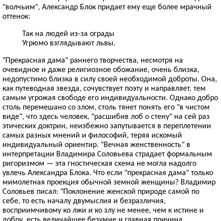
"волчьим", Александр Блок придает ему еще более мрачный
оттенок:
Так на людей из-за ограды
Угрюмо взглядывают львы.
"Прекрасная дама" раннего творчества, несмотря на
очевидное и даже религиозное обожание, очень близка,
недопустимо близка в силу своей необходимой доброты. Она,
как путеводная звезда, сочувствует поэту и направляет, тем
самым угрожая свободе его индивидуальности. Однако добро
столь перемешано со злом, столь тянет понять его "в чистом
виде", что здесь человек, "расшибив лоб о стену" на сей раз
этических доктрин, неизбежно запутывается в переплетении
самых разных мнений и философий, теряя искомый
индивидуальный ориентир. "Вечная женственность" в
интерпретации Владимира Соловьева страдает формальным
ригоризмом — эта гностическая схема не могла надолго
увлечь Александра Блока. Что если "прекрасная дама" только
мимолетная проекция обычной земной женщины? Владимир
Соловьев писал: "Поклонение женской природе самой по
себе, то есть началу двумыслия и безразличия,
восприимчивому ко лжи и ко злу не менее, чем к истине и
добру, есть величайшее безумие и главная причина