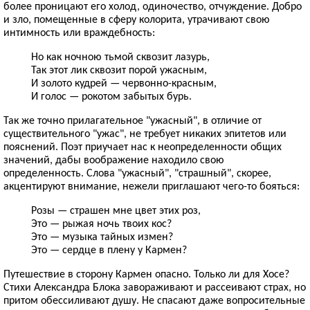
более проницают его холод, одиночество, отчуждение. Добро
и зло, помещенные в сферу колорита, утрачивают свою
интимность или враждебность:
Но как ночною тьмой сквозит лазурь,
Так этот лик сквозит порой ужасным,
И золото кудрей — червонно-красным,
И голос — рокотом забытых бурь.
Так же точно прилагательное "ужасный", в отличие от
существительного "ужас", не требует никаких эпитетов или
пояснений. Поэт приучает нас к неопределенности общих
значений, дабы воображение находило свою
определенность. Слова "ужасный", "страшный", скорее,
акцентируют внимание, нежели приглашают чего-то бояться:
Розы — страшен мне цвет этих роз,
Это — рыжая ночь твоих кос?
Это — музыка тайных измен?
Это — сердце в плену у Кармен?
Путешествие в сторону Кармен опасно. Только ли для Хосе?
Стихи Александра Блока завораживают и рассеивают страх, но
притом обессиливают душу. Не спасают даже вопросительные