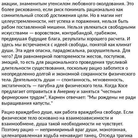
акации, знаменитым утенсилом любовного околдования. Это
более рискованно, если риск понимать рационально как
сомнительный способ достижения цели. Но в магии нет
целеустремленности, нет успеха и поражения, нельзя быть
рабом поставленной мишени. Нельзя увлекаться свободными
искусствами — воровством, контрабандой, грабежом,
предвкушая будущие блага, результаты хорошего расчета. И
здесь мы встречаемся с идеей свободы, понятой как климат
души. Эта идея опасна, парадоксальна, разрушительна. Для
чего? Для равномерной повторяемости жестов, поступков,
эмоций, то есть для рационального проведения трусливой
длительности существования, поскольку рацио заботится о
неопределенно долгой и экономной сохранности физического
тела. Деятельность души — спонтанность, мгновенность,
экстатичность — пагубна для физического тела. Когда Хосе
предлагает отправиться в Америку и заняться "честным
фермерским трудом", Кармен отвечает: "Мы рождены не ради
выращивания капусты."
Рацио враждебно душе, как работа враждебна свободе. Если
физическое тело основано на взаимозависимости и
взаимообмене, душа такой необходимости не чувствует.
Поэтому рацио — непримиримый враг души, монотонная,
целенаправленная ходьба ненавидит танец. Отсюда трагика