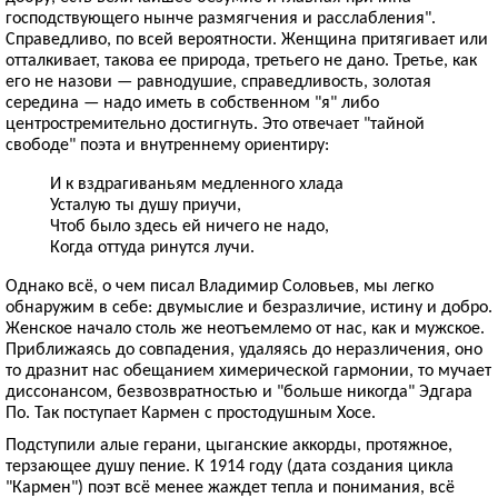
господствующего нынче размягчения и расслабления".
Справедливо, по всей вероятности. Женщина притягивает или
отталкивает, такова ее природа, третьего не дано. Третье, как
его не назови — равнодушие, справедливость, золотая
середина — надо иметь в собственном "я" либо
центростремительно достигнуть. Это отвечает "тайной
свободе" поэта и внутреннему ориентиру:
И к вздрагиваньям медленного хлада
Усталую ты душу приучи,
Чтоб было здесь ей ничего не надо,
Когда оттуда ринутся лучи.
Однако всё, о чем писал Владимир Соловьев, мы легко
обнаружим в себе: двумыслие и безразличие, истину и добро.
Женское начало столь же неотъемлемо от нас, как и мужское.
Приближаясь до совпадения, удаляясь до неразличения, оно
то дразнит нас обещанием химерической гармонии, то мучает
диссонансом, безвозвратностью и "больше никогда" Эдгара
По. Так поступает Кармен с простодушным Хосе.
Подступили алые герани, цыганские аккорды, протяжное,
терзающее душу пение. К 1914 году (дата создания цикла
"Кармен") поэт всё менее жаждет тепла и понимания, всё