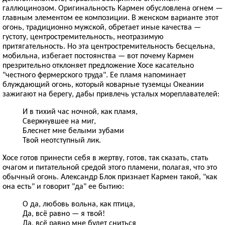
галлюцинозом. Оригинальность Кармен обусловлена огнем —
главным элементом ее композиции. В женском варианте этот
огонь, традиционно мужской, обретает иные качества —
густоту, центростремительность, неотразимую
притягательность. Но эта центростремительность бесцельна,
мобильна, избегает постоянства — вот почему Кармен
презрительно отклоняет предложение Хосе касательно
"честного фермерского труда". Ее пламя напоминает
блуждающий огонь, который коварные туземцы Океании
зажигают на берегу, дабы привлечь усталых мореплавателей:
И в тихий час ночной, как пламя,
Сверкнувшее на миг,
Блеснет мне белыми зубами
Твой неотступный лик.
Хосе готов принести себя в жертву, готов, так сказать, стать
очагом и питательной средой этого пламени, полагая, что это
обычный огонь. Александр Блок признает Кармен такой, "как
она есть" и говорит "да" ее бытию:
О да, любовь вольна, как птица,
Да, всё равно — я твой!
Да, всё равно мне будет сниться