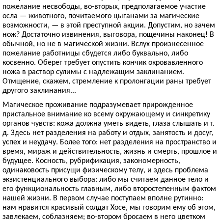
пожелание несвободы, во-вторых, предполагаемое участие
осла — животного, почитаемого цыганами за магические
возможности, — в этой преступной акции. Допустим, но зачем
нож? Достаточно извинения, выговора, пощечины наконец! В
обычной, но не в магической жизни. Вслух произнесенное
пожелание работницы сбудется либо буквально, либо
косвенно. Оберег требует опустить кончик окровавленного
ножа в раствор сулимы с надлежащим заклинанием.
Отмщение, скажем, стремление к пролонгации раны требует
другого заклинания...
Магическое проживание подразумевает прирожденное
пристальное внимание ко всему окружающему и синкретику
органов чувств: кожа должна уметь видеть, глаза слышать и т.
д. Здесь нет разделения на работу и отдых, занятость и досуг,
успех и неудачу. Более того: нет разделения на пространство и
время, мираж и действительность, жизнь и смерть, прошлое и
будущее. Косность, рубрификация, закономерность,
одинаковость присущи физическому телу, и здесь проблема
экзистенциального выбора: либо мы считаем данное тело и
его функциональность главным, либо второстепенным фактом
нашей жизни. В первом случае поступаем вполне рутинно:
нам нравится красивый солдат Хосе, мы говорим ему об этом,
завлекаем, соблазняем; во-втором бросаем в него цветком