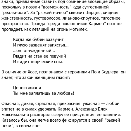
знаки, призванные ставить под сомнение зловещие образы,
поскольку в поэзии "возможность" куда суггестивней
"реальности". За "рыжей ночью" сквозит Цирцея, хищная
женственность, густоволосое, лианово-спрутное, тягостное
пространство. Правда "среди поклонников Кармен" поэт не
пропадает, как летящий на огонь мотылек:
Когда же бубен зазвучит
И глухо зазвенят запястья…
…он, отчужденный,..
Глядит на стан ее певучий
И видит творческие сны.
В отличие от Хосе, поэт знаком с героинями По и Бодлера, он
знает, что закон женщины гласит:
Ценою жизни
Ты мне заплатишь за любовь!
Опасная, дикая, страстная, прекрасная, ужасная — любой
эпитет не в силах удержать Кармен. Александр Блок
максимально расширил сферу ее присутствия, ее влияния.
Казалось бы, она легче всего фиксируется в своей "рыжей
ночи", в своем сне: