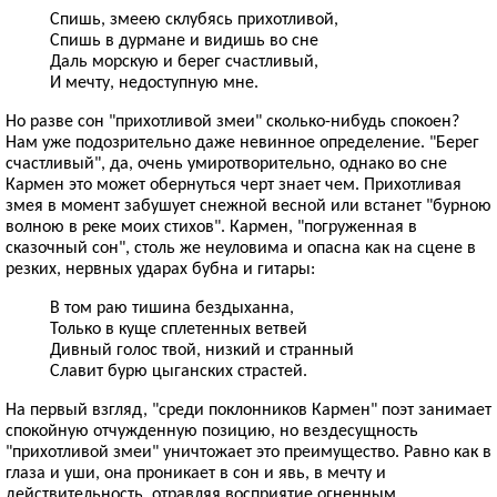
Спишь, змеею склубясь прихотливой,
Спишь в дурмане и видишь во сне
Даль морскую и берег счастливый,
И мечту, недоступную мне.
Но разве сон "прихотливой змеи" сколько-нибудь спокоен?
Нам уже подозрительно даже невинное определение. "Берег
счастливый", да, очень умиротворительно, однако во сне
Кармен это может обернуться черт знает чем. Прихотливая
змея в момент забушует снежной весной или встанет "бурною
волною в реке моих стихов". Кармен, "погруженная в
сказочный сон", столь же неуловима и опасна как на сцене в
резких, нервных ударах бубна и гитары:
В том раю тишина бездыханна,
Только в куще сплетенных ветвей
Дивный голос твой, низкий и странный
Славит бурю цыганских страстей.
На первый взгляд, "среди поклонников Кармен" поэт занимает
спокойную отчужденную позицию, но вездесущность
"прихотливой змеи" уничтожает это преимущество. Равно как в
глаза и уши, она проникает в сон и явь, в мечту и
действительность, отравляя восприятие огненным