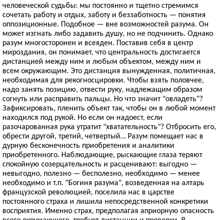
человеческой судьбы: мы постоянно и тщетно стремимся
сочетать работу и отдых, заботу и беззаботность — понятия
оппозиционные. Подобное — вне возможностей разума. Он
может изгнать либо задавить душу, но не подчинить. Однако
разум многосторонен и всеяден. Поставив себя в центр
мироздания, он понимает, что центральность достигается
дистанцией между ним и любым объектом, между ним и
всем окружающим. Это дистанция вынужденная, политичная,
необходимая для рекогносцировки. Чтобы взять половчее,
надо занять позицию, отвести руку, надлежащим образом
согнуть или расправить пальцы. Но что значит "овладеть"?
Зафиксировать, пленить объект так, чтобы он в любой момент
находился под рукой. Но если он надоест, если
разочарованная рука утратит "хватательность"? Отбросить его,
обрести другой, третий, четвертый… Разум помещает нас в
дурную бесконечность приобретения и аналитики
приобретенного. Наблюдающие, рыскающие глаза теряют
спокойную созерцательность и расценивают: выгодно —
невыгодно, полезно — бесполезно, необходимо — менее
необходимо и т.п. "Богиня разума", возведенная на алтарь
французской революцией, поселила нас в царстве
постоянного страха и лишила непосредственной конкретики
восприятия. Именно страх, предполагая априорную опасность
всего окружающего, требует дистанции и проверки. В