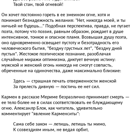
Твой стан, твой огневой!
Он хочет постоянно гореть в ее змеином огне, хотя и
понимает безнадежность желания: "Нет, никогда моей, и ты
ничьей не будешь…" Подобная перспектива, правда, не пугает
поэта, потому что поэзия, равным образом, рождает в душе
интенсивное, тонкое и опасное пламя. Возвышая душу поэта,
оно одновременно освещает пустоту и безотрадность его
человеческого бытия, "бездну грустных лет", "бездну дней
пустых". Жестокое поэтическое познание, разоблачая
случайные миражи оптимизма, диктует вечную истину:
мужской и женский огонь никогда не смогут совпасть,
обреченные на одиночества, даже максимально близкие:
Здесь — страшная печать отверженности женской
За прелесть дивную — постичь ее нет сил.
Кармен в рассказе Мериме безразлично принимает смерть —
ее тело более не в силах соответствовать ее блуждающему
огню. Алексанлр Блок, как читатель, удивительно
комментирует "явление Карменситы":
Сама себе закон — летишь, летишь ты мимо,
К созвездиям иным, не ведая орбит,