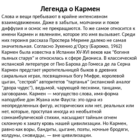
Легенда о Кармен
Слова и вещи пребывают в крайне интенсивном
взаимодвижении. Даже в забытьи, молчании и покое
диффузия и осмос не прекращаются. То же самое относится к
имени Кармен и явлениям, которое это имя вызывает. Среди
них героиня рассказа Проспера Мериме далеко не самая
значительная. Согласно Эухенио д'Орсу (Барокко, 1962)
Кармен была известна в Испании XV-XVI веков как "богиня
пьяных старух" и относилась к сфере Диониса. В классической
испанской литературе от Пио Бароха до Гомеса де ла Серна
Кармен предстает укротительницей быков в древних
сакральных играх, посвященных богу Мифре, королевой
цыган, "сестрой" авторитетов "тартанья" (испанский аналог
"двора чудес"), ведьмой, чарующей песнями, танцами,
заговорами. Кармен — могущество слова, имя-форма
наподобие дон Жуана или Фауста: это одна из
неопределенных фигур, исторических или нет, реальных или
нет, которые, проступая иногда из необьятной
сомнамбулической стихии, насыщают тайным огнем
склонную к закату кровь нашей цивилизации. Но Кармен,
равно как воры, бандиты, цыгане, поэты, ночные бродяги,
колдуны, сновидцы, — вне цивилизации.