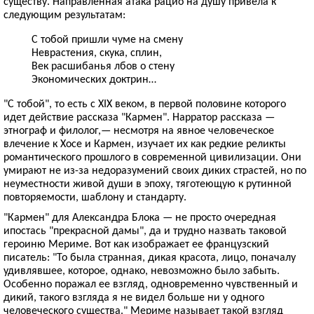
существу. Направленная атака рацио на душу привела к
следующим результатам:
С тобой пришли чуме на смену
Неврастения, скука, сплин,
Век расшибанья лбов о стену
Экономических доктрин…
"С тобой", то есть с XIX веком, в первой половине которого
идет действие рассказа "Кармен". Нарратор рассказа —
этнограф и филолог,— несмотря на явное человеческое
влечение к Хосе и Кармен, изучает их как редкие реликты
романтического прошлого в современной цивилизации. Они
умирают не из-за недоразумений своих диких страстей, но по
неуместности живой души в эпоху, тяготеющую к рутинной
повторяемости, шаблону и стандарту.
"Кармен" для Александра Блока — не просто очередная
ипостась "прекрасной дамы", да и трудно назвать таковой
героиню Мериме. Вот как изображает ее французский
писатель: "То была странная, дикая красота, лицо, поначалу
удивлявшее, которое, однако, невозможно было забыть.
Особенно поражал ее взгляд, одновременно чувственный и
дикий, такого взгляда я не видел больше ни у одного
человеческого существа." Мериме называет такой взгляд