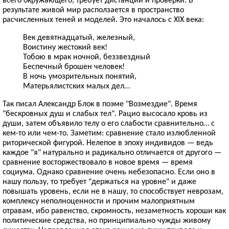
результате живой мир расползается в пространство
расчисленных теней и моделей. Это началось с XIX века:
Век девятнадцатый, железный,
Воистину жестокий век!
Тобою в мрак ночной, беззвездный
Беспечный брошен человек!
В ночь умозрительных понятий,
Матерьялистских малых дел…
Так писал Александр Блок в поэме "Возмездие". Время
"бескровных душ и слабых тел". Рацио высосало кровь из
души, затем объявило телу о его слабости сравнительно… с
кем-то или чем-то. Заметим: сравнение стало излюбленной
риторической фигурой. Нелепое в эпоху индивидов — ведь
каждое "я" натурально и радикально отличается от другого —
сравнение восторжествовало в новое время — время
социума. Однако сравнение очень небезопасно. Если оно в
нашу пользу, то требует "держаться на уровне" и даже
повышать уровень, если не в нашу, то способствует неврозам,
комплексу неполноценности и прочим малоприятным
отравам, ибо равенство, скромность, незаметность хороши как
политические средства, но принципиально чужды живому