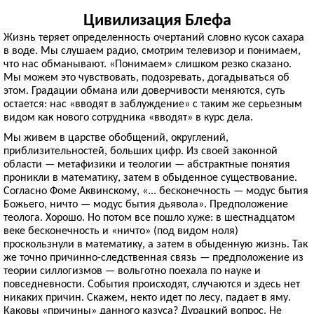
Цивилизация Блефа
Жизнь теряет определенность очертаний словно кусок сахара
в воде. Мы слушаем радио, смотрим телевизор и понимаем,
что нас обманывают. «Понимаем» слишком резко сказано.
Мы можем это чувствовать, подозревать, догадываться об
этом. Градации обмана или доверчивости меняются, суть
остается: нас «вводят в заблуждение» с таким же серьезным
видом как нового сотрудника «вводят» в курс дела.
Мы живем в царстве обобщений, округлений,
приблизительностей, больших цифр. Из своей законной
области — метафизики и теологии — абстрактные понятия
проникли в математику, затем в обыденное существование.
Согласно Фоме Аквинскому, «... бесконечность — модус бытия
Божьего, ничто — модус бытия дьявола». Предположение
теолога. Хорошо. Но потом все пошло хуже: в шестнадцатом
веке бесконечность и «ничто» (под видом ноля)
проскользнули в математику, а затем в обыденную жизнь. Так
же точно причинно-следственная связь — предположение из
теории силлогизмов — вольготно поехала по науке и
повседневности. События происходят, случаются и здесь нет
никаких причин. Скажем, некто идет по лесу, падает в яму.
Каковы «причины» данного казуса? Дурацкий вопрос. Не