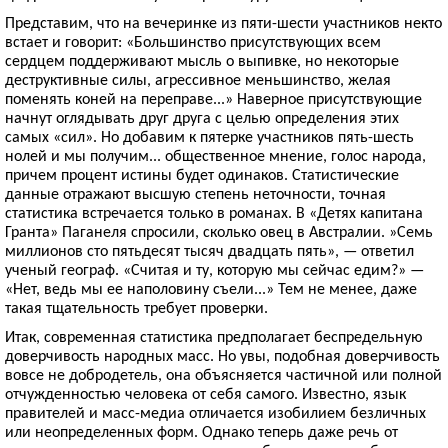
Представим, что на вечеринке из пяти-шести участников некто
встает и говорит: «Большинство присутствующих всем
сердцем поддерживают мысль о выпивке, но некоторые
деструктивные силы, агрессивное меньшинство, желая
поменять коней на переправе...» Наверное присутствующие
начнут оглядывать друг друга с целью определения этих
самых «сил». Но добавим к пятерке участников пять-шесть
нолей и мы получим... общественное мнение, голос народа,
причем процент истины будет одинаков. Статистические
данные отражают высшую степень неточности, точная
статистика встречается только в романах. В «Детях капитана
Гранта» Паганеля спросили, сколько овец в Австралии. »Семь
миллионов сто пятьдесят тысяч двадцать пять», — ответил
ученый географ. «Считая и ту, которую мы сейчас едим?» —
«Нет, ведь мы ее наполовину съели...» Тем не менее, даже
такая тщательность требует проверки.
Итак, современная статистика предполагает беспредельную
доверчивость народных масс. Но увы, подобная доверчивость
вовсе не добродетель, она объясняется частичной или полной
отчужденностью человека от себя самого. Известно, язык
правителей и масс-медиа отличается изобилием безличных
или неопределенных форм. Однако теперь даже речь от