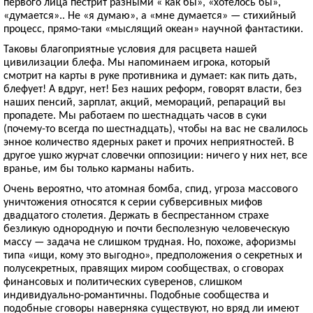
первого лица пестрит разными « как бы», «хотелось бы»,
«думается».. Не «я думаю», а «мне думается» — стихийный
процесс, прямо-таки «мыслящий океан» научной фантастики.
Таковы благоприятные условия для расцвета нашей
цивилизации блефа. Мы напоминаем игрока, который
смотрит на карты в руке противника и думает: как пить дать,
блефует! А вдруг, нет! Без наших реформ, говорят власти, без
наших пенсий, зарплат, акций, мемораций, репараций вы
пропадете. Мы работаем по шестнадцать часов в суки
(почему-то всегда по шестнадцать), чтобы на вас не свалилось
энное количество ядерных ракет и прочих неприятностей. В
другое ушко журчат словечки оппозиции: ничего у них нет, все
вранье, им бы только карманы набить.
Очень вероятно, что атомная бомба, спид, угроза массового
уничтожения относятся к серии субверсивных мифов
двадцатого столетия. Держать в беспрестанном страхе
безликую однородную и почти бесполезную человеческую
массу — задача не слишком трудная. Но, похоже, афоризмы
типа «ищи, кому это выгодно», предположения о секретных и
полусекретных, правящих миром сообществах, о сговорах
финансовых и политических суверенов, слишком
индивидуально-романтичны. Подобные сообщества и
подобные сговоры наверняка существуют, но вряд ли имеют