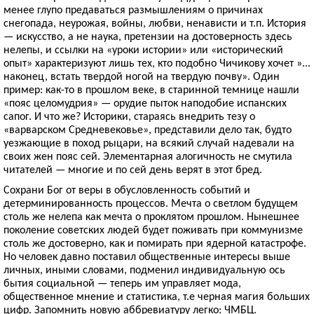
менее глупо предаваться размышлениям о причинах
снегопада, неурожая, войны, любви, ненависти и т.п. История
— искусство, а не наука, претензии на достоверность здесь
нелепы, и ссылки на «уроки истории» или «исторический
опыт» характеризуют лишь тех, кто подобно Чичикову хочет »...
наконец, встать твердой ногой на твердую почву». Один
пример: как-то в прошлом веке, в старинной темнице нашли
«пояс целомудрия» — орудие пыток наподобие испанских
сапог. И что же? Историки, стараясь внедрить тезу о
«варварском Средневековье», представили дело так, будто
уезжающие в поход рыцари, на всякий случай надевали на
своих жен пояс сей. Элементарная алогичность не смутила
читателей — многие и по сей день верят в этот бред.
Сохрани Бог от веры в обусловленность событий и
детерминированность процессов. Мечта о светлом будущем
столь же нелепа как мечта о проклятом прошлом. Нынешнее
поколение советских людей будет поживать при коммунизме
столь же достоверно, как и помирать при ядерной катастрофе.
Но человек давно поставил общественные интересы выше
личных, иными словами, подменил индивидуальную ось
бытия социальной — теперь им управляет мода,
общественное мнение и статистика, т.е черная магия больших
цифр. Запомнить новую аббревиатуру легко: ЧМБЦ.