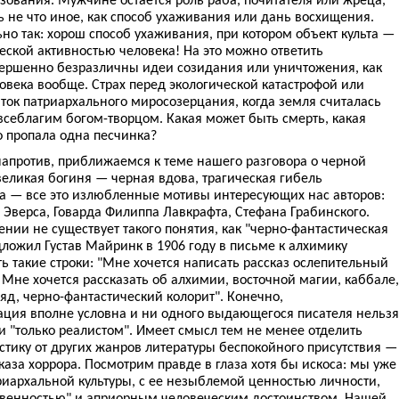
ь не что иное, как способ ухаживания или дань восхищения.
ьно так: хорош способ ухаживания, при котором объект культа —
ской активностью человека! На это можно ответить
ершенно безразличны идеи созидания или уничтожения, как
овека вообще. Страх перед экологической катастрофой или
ток патриархального миросозерцания, когда земля считалась
всеблагим богом-творцом. Какая может быть смерть, какая
го пропала одна песчинка?
напротив, приближаемся к теме нашего разговора о черной
великая богиня — черная вдова, трагическая гибель
а — все это излюбленные мотивы интересующих нас авторов:
 Эверса, Говарда Филиппа Лавкрафта, Стефана Грабинского.
ении не существует такого понятия, как "черно-фантастическая
едложил Густав Майринк в 1906 году в письме к алхимику
ть такие строки: "Мне хочется написать рассказ ослепительный
 Мне хочется рассказать об алхимии, восточной магии, каббале,
ляд, черно-фантастический колорит". Конечно,
ация вполне условна и ни одного выдающегося писателя нельзя
и "только реалистом". Имеет смысл тем не менее отделить
тику от других жанров литературы беспокойного присутствия —
каза хоррора. Посмотрим правде в глаза хотя бы искоса: мы уже
иархальной культуры, с ее незыблемой ценностью личности,
нственностью" и априорным человеческим достоинством. Нашей