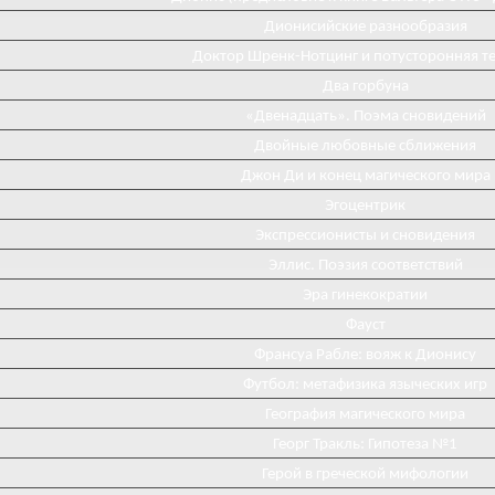
Дионисийские разнообразия
Доктор Шренк-Нотцинг и потусторонняя т
Два горбуна
«Двенадцать». Поэма сновидений
Двойные любовные сближения
Джон Ди и конец магического мира
Эгоцентрик
Экспрессионисты и сновидения
Эллис. Поэзия соответствий
Эра гинекократии
Фауст
Франсуа Рабле: вояж к Дионису
Футбол: метафизика языческих игр
География магического мира
Георг Тракль: Гипотеза №1
Герой в греческой мифологии