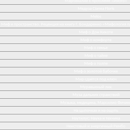
Маргиналии к проблеме «Иного»
Медуза Cianea Floris
Melos
Миф и пространство. Реценция на книгу Г. Бондаренко «Мифология 
Миф о Дон Кихоте
Миф о комфорте
Миф о семье
Миф о тайне
Миф о толпе
Миф о золотой бабочке
Мир сдаётся под ключ
Муравьиный лик
Муза дальних странствий
Музыка, медицина, Марсилио Фичин
На цыпочках и на ощупь
Наутилус: Наука и техника
Неистовый и энергичный Рембо