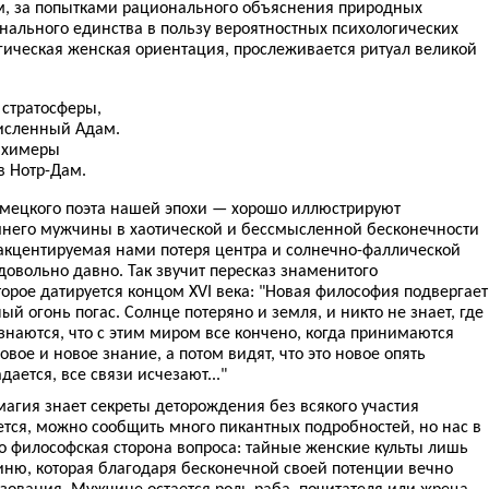
, за попытками рационального объяснения природных
нального единства в пользу вероятностных психологических
ическая женская ориентация, прослеживается ритуал великой
 стратосферы,
численный Адам.
я химеры
в Нотр-Дам.
емецкого поэта нашей эпохи — хорошо иллюстрируют
шнего мужчины в хаотической и бессмысленной бесконечности
 акцентируемая нами потеря центра и солнечно-фаллической
овольно давно. Так звучит пересказ знаменитого
орое датируется концом XVI века: "Новая философия подвергает
й огонь погас. Солнце потеряно и земля, и никто не знает, где
знаются, что с этим миром все кончено, когда принимаются
овое и новое знание, а потом видят, что это новое опять
дается, все связи исчезают..."
агия знает секреты деторождения без всякого участия
ется, можно сообщить много пикантных подробностей, но нас в
о философская сторона вопроса: тайные женские культы лишь
ню, которая благодаря бесконечной своей потенции вечно
ования. Мужчине остается роль раба, почитателя или жреца,