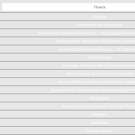
Актеон
Алхимия и ее эманации
Алхимия в современном мире — возрождение ил
Анадиомена: Женская субстанция в герм
Антарктида синоним бездны. Об Эдгаре
Антарктида
Антураж, Фон или Нечто Малопонятн
Артур Конан Дойл и спиритуализм
Артюр Рембо и неоплатоническая трад
Артюр Рембо и открытая герметика (две ги
Асоциалы
Авантюра и авантюрист. О Море Йока
Айвенго
Бабушка
Беседа нищих