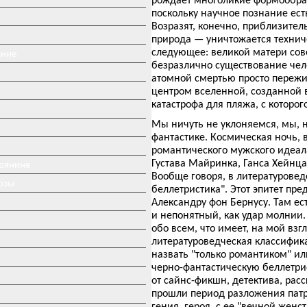
поскольку научное познание ест
Возразят, конечно, приблизител
природа — уничтожается техниче
следующее: великой матери сов
ание
безразлично существование чел
атомной смертью просто пережи
центром вселенной, созданной 
катастрофа для пляжа, с которо
Мы ничуть не уклоняемся, мы, 
фантастике. Космическая ночь, 
романтического мужского идеал
Густава Майринка, Ганса Хейнца
ерянине
Вообще говоря, в литературовед
озы
беллетристика". Этот эпитет пр
Александру фон Бернусу. Там ес
и непонятный, как удар молнии.
обо всем, что имеет, на мой взг
литературоведческая классифик
назвать "только романтиком" ил
черно-фантастическую беллетрис
от сайнс-фикшн, детектива, расс
прошли период разложения патр
гения, героя, с ее "вечной же