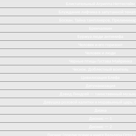
Блистательный Агриппа Неттесгейм
Блуждание лифчика в запутанной темат
Босеан. Тайна тамплиеров. Прелимина
Бренчалкин
Буржуа люди антимифа
Человек и его горизонт
Человек и люди
Черные птицы Густава Майринка
Чеснок. Доблестный воитель
Цивилизация Блефа
Дегуманизация
Дэвид Линдсей — таинственный музык
Девушка розовой калитки и муравьиный царь. 
Диана
Диониc — 1
Дионис — 2
Дионис (предисловие к книге Вальтера Отто 