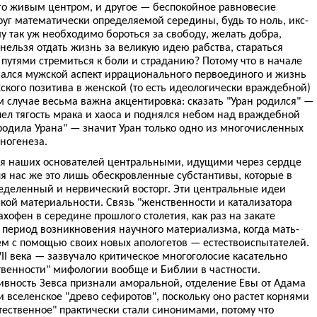
ого живым центром, и другое — беспокойное равновесие
уг математически определяемой середины, будь то ноль, икс-
му так уж необходимо бороться за свободу, желать добра,
ельзя отдать жизнь за великую идею рабства, стараться
 путями стремиться к боли и страданию? Потому что в начале
ался мужской аспект иррационального первоединого и жизнь
ского позитива в женской (то есть идеологически враждебной)
м случае весьма важна акцентировка: сказать "Уран родился" —
олел тягость мрака и хаоса и поднялся небом над враждебной
родила Урана" — значит Уран только одно из многочисленных
ногенеза.
ля наших основателей центральными, идущими через сердце
нас же это лишь обескровленные субстантивы, которые в
деленный и нервический восторг. Эти центральные идеи
кой материальности. Связь "женственности и катализатора
хофен в середине прошлого столетия, как раз на закате
 период возникновения научного материализма, когда мать-
м с помощью своих новых апологетов — естествоиспытателей.
II века — зазвучало критическое многоголосие касательно
твенности" мифологии вообще и Библии в частности.
вность Зевса признали аморальной, отделение Евы от Адама
и вселенское "древо сефиротов", поскольку оно растет корнями
стественное" практически стали синонимами, потому что