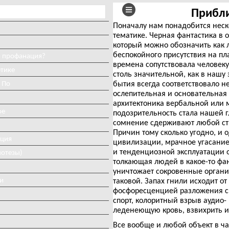
Прибли
Поначалу нам понадобится неск
тематике. Черная фантастика в 
который можно обозначить как л
беспокойного присутствия на пла
и профанация?
времена сопутствовала человек
етике
столь значительной, как в нашу
 По
бытия всегда соответствовало н
ослепительная и основательная 
архитектоника вербальной или м
ое
подозрительность стала нашей г
сомнение сдерживают любой ст
Причин тому сколько угодно, и 
иция
цивилизации, мрачное угасание
и тенденциозной эксплуатации 
потезы)
толкающая людей в какое-то фан
уничтожает сокровенные органич
и
таковой. Запах гнили исходит о
фосфоресценцией разложения све
спорт, колоритный взрыв аудио
леденеющую кровь, взвихрить и
Все вообще и любой объект в ч