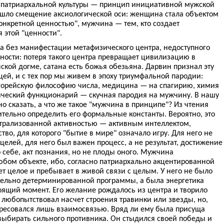
а патриархальной культуры — принцип инициативной мужской
шло смещение аксиологической оси: женщина стала объектом
онкретной ценностью", мужчина — тем, кто создает
 этой "ценности".
 без манифестации метафизического центра, недоступного
ности: потеря такого центра превращает цивилизацию в
ской догме, сатана есть божья обезьяна. Дарвин признал эту
ей, и с тех пор мы живем в эпоху триумфальной пародии:
горейскую философию числа, медицина — на спагирию, химия
ческий функционарий — скучная пародия на мужчину. В нашу
о сказать, а что же такое "мужчина в принципе"? Из чтения
тельно определить его формальные константы. Вероятно, это
трализованной активностью — активным интеллектом,
во, для которого "бытие в мире" означало игру. Для него не
елей, для него был важен процесс, а не результат, достижение
о себе, акт познания, но не плоды оного. Мужчина
бом объекте, ибо, согласно патриархально акцентированной
ет целое и пребывает в живой связи с целым. У него не было
ительно детерминированной программы, а была энергетика
оящий момент. Его желание рождалось из центра и творило
 любопытствовал насчет строения травинки или звезды, но,
ересовался лишь взаимосвязью. Вряд ли ему была присуща
 выбирать сильного противника. Он стыдился своей победы и