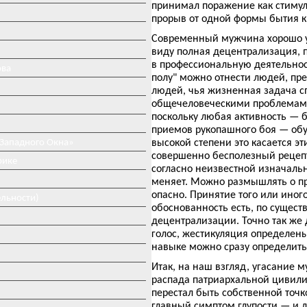
принимал поражение как стимул
прорыв от одной формы бытия к
Современный мужчина хорошо у
виду полная децентрализация, п
в профессиональную деятельность
ова
полу" можно отнести людей, пр
людей, чья жизненная задача с
общечеловеческими проблемами
поскольку любая активность — б
приемов рукопашного боя — обу
 Западного Окна»
высокой степени это касается эти
совершенно бесполезный рецепт
рике
согласно неизвестной изначаль
меняет. Можно размышлять о пр
опасно. Принятие того или иног
ельности)
обоснованность есть, по сущес
децентрализации. Точно так же д
голос, жестикуляция определены
навыке можно сразу определить,
Итак, на наш взгляд, угасание 
распада патриархальной цивили
перестал быть собственной точк
главный симптом глупости — и 