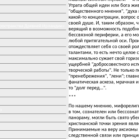
Утрата общей идеи или бога жив
"общественного мнения", "духа в
какой-то концентрации, вопрос о
своей душе. И, таким образом,
пространства Древней Ирландии»
верящий в возможность подобно
бессвязной периферии, а его м
любой притягательной оси. Про
отождествляет себя со своей ро
талантами, то есть нечто целое
максимально сужает свой горизо
ущербней "добросовестного исп
творческой работы". Не только 
"пренебрежения", "лени"; глав
фанатическая аскеза, мрачная и 
то "долг перед...".
***
По нашему мнению, мифорелиги
о
в том, сознателен или бессозн
панораму, могли быть свято убе
христианской точки зрения явл
Принимаемые на веру аксиомы и
следственной связи или принци