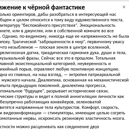
жение к чёрной фантастике
×
олько ориентиров, дабы разобраться в интересующей нас
общем и целом относится к тому виду художественного текста,
итературу "беспокойного присутствия". Эмоциональность
нете, или в джунглях, или в собственной комнате во все
у. Однако, по-видимому, никогда еще ее напряженность не была
 эпоху. Трагической "заброшенности в мир", первичному ужасу
ечто незыблемое — плоская земля в центре вселенной,
религиозная догма, триадическая гармония духа, души и тела,
узыкальной фразы. Сейчас все это в прошлом. Тотальная
лавной экзистенциальной категорией, неуверенность и
ихийный порыв, отравляют любую позитивную концепцию.
одна из главных, на наш взгляд, — энтропия патриархальной
 мужского начала. Диалектика, основанная на механистической
опыта предыдущих поколений, диалектика прогресса,
томальное "будущее", разрывает исторические связи,
еские структуры и ведет к полной аннигиляции личности как
т безупречно работающих конвейеров, зеленоватой
тятся напряженные тела культуристов. Комфорт, скорость,
- и видеоинформации — стимуляторы, имеющие целью согреть
змотанные нервы, искромсать резиновую эластичность мозга.
астности можно расценивать как соединение двух