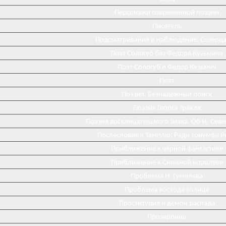
Персонажи современной поэзии
Писатель
Подсматривание и наблюдение. Созерц
Поэт Сологуб без Федора Кузьмича
Поэт Сологуб и Федор Кузьмич
Поэт
Поэзия. Безнадежный поиск
Поэзия Георга Тракля
Поэзия восклицательного знака. Об И. Сев
Послесловие к Тамплю: Ради триумфа Р
Приближение к чёрной фантастике
Приближение к Снежной королеве
Проблема Н. Гумилева
Проблема восхода солнца
Проституция и демон распада
Прозерпина