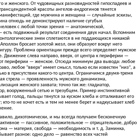
го и женского. От чудовищных разновидностей гипоспадеев и
трансцендентной красоты ангелов-андрогинов тянется
 манифестаций, где мужчина и женщина — случайные эскизы,
ина отнюдь не демонстрируют наличие сугубых
 человек с любой точки зрения — анатомической,
— есть подвижный результат соединения двух начал. Вспомним
онтологические змеи сплетаются в не поддающихся никакой
 Аполлон бросает золотой жезл, они образуют вокруг него
игуру. Проблема ориентации прежде всего определяет мужское
. Движение слева направо, вверх, от центра к периферии —
з, от периферии — женское. Отсюда минимум два вывода: любое
аво, любое "вверх" имеет смысл, только если известен "низ", а
ко в присутствии какого-то центра. Ограничимся двумя-тремя
ая стрела — проявленность мужского динамизма,
лизация женского захвата; точно так же: гладиатор,
ор, вооруженный сетью и трезубцем. Пример инстинктивной
вает голод, пальцы тянутся за куском хлеба и отталкивают его
 кто-то не хочет есть и тем не менее берет и надкусывает хлеб
жение.
равило, дихотомически, и мы всегда получаем бесконечную
активное — пассивное, положительное — отрицательное, добро
рма — материя, свобода — необходимость и т. д. Заминка,
 бывает разное: одно дело — равенство всех частей