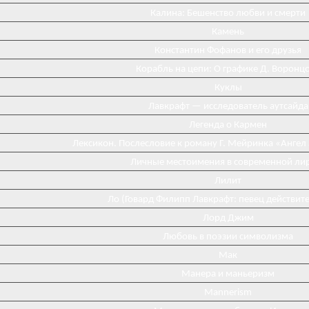
Калина: Бешенство любви и смерти
Камень
Константин Фофанов и его друзья
Корабль на цепи: О графике Д. Воронц
Куклы
Лавкрафт — исследователь аутсайда
Легенда о Кармен
Лексикон. Послесловие к роману Г. Мейринка «Ангел
Личные местоимения в современной ли
Лилит
Ло (Говард Филипп Лавкрафт: певец действит
Лорд Джим
Любовь в поэзии символизма
Мак
Манера и маньеризм
Mannerism