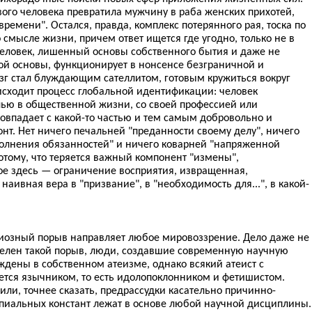
ого человека превратила мужчину в раба женских прихотей,
ремени". Остался, правда, комплекс потерянного рая, тоска по
 смысле жизни, причем ответ ищется где угодно, только не в
 человек, лишенный основы собственного бытия и даже не
й основы, функционирует в нонсенсе безграничной и
озг стал блуждающим сателлитом, готовым кружиться вокруг
исходит процесс глобальной идентификации: человек
лью в общественной жизни, со своей профессией или
 совпадает с какой-то частью и тем самым добровольно и
нт. Нет ничего печальней "преданности своему делу", ничего
олнения обязанностей" и ничего коварней "напряженной
потому, что теряется важный компонент "измены",
ное здесь — ограничение восприятия, извращенная,
наивная вера в "призвание", в "необходимость для...", в какой-
озный порыв направляет любое мировоззрение. Дело даже не
ателен такой порыв, люди, создавшие современную научную
ждены в собственном атеизме, однако всякий атеист с
яется язычником, то есть идолопоклонником и фетишистом.
ли, точнее сказать, предрассудки касательно причинно-
пиальных констант лежат в основе любой научной дисциплины.