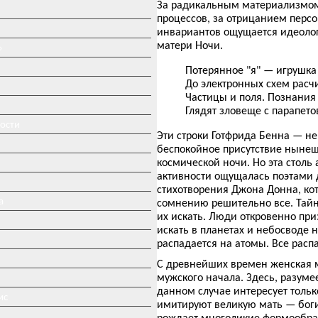
За радикальным материализмом
процессов, за отрицанием персо
инвариантов ощущается идеолог
матери Ночи.
»
Потерянное "я" — игрушка
До электронных схем рас
Частицы и поля. Познани
Глядят зловеще с парапето
ности
Эти строки Готфрида Бенна — н
беспокойное присутствие ныне
космической ночи. Но эта столь
активности ощущалась поэтами д
стихотворения Джона Донна, кот
а
сомнению решительно все. Тайны
их искать. Люди откровенно при
искать в планетах и небосводе н
распадается на атомы. Все распа
С древнейших времен женская м
мужского начала. Здесь, разуме
данном случае интересует тольк
ис
имитируют великую мать — боги
рождает многоликие формообраз