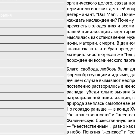
органического целого, связанн
терминологических деталей вокр
детерминант, "Das Man"... Поче
ерапия
жаждать наслаждений? Почему н
преуспеть в злодеяниях и всеми
нашей цивилизации акцентиров
мыслилась как становление муж
ночи, материи, смерти. В данно
значит сказать, что Уран преод
материальностью; если же "Гея 
порождений космического парте
Благо, свобода, любовь были д
формообразующими идеями, для 
лучшем случае вызывают неопре
постепенно растворились в женс
распада" убедительно выявил Ба
патриархальной цивилизации, в
природа занялась самопознание
Но гораздо раньше — в конце XV
"безнравственности" и "неестес
Фаллическую божественную акти
— "неестественным", равно как 
в небо. Понятия "женское" и "е