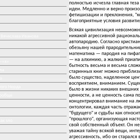
полностью исчезла главная тез
идеи. Медленно и верно произо
фетишизации и преклонения, "к
благоприятные условия развития
Всякая цивилизация невозможна
никакой агрессивной рациональ
 Вячеслава Иванова
автопародию. Согласно христиан
обезьяну нашей прародительниц
математика — пародия на пифа
— на алхимию, а жалкий приапи
-«я»
бытность весьма и весьма сложн
ла
старинных книг можно приблизи
было существо, наделенное цен
о
восприятием, вниманием. Сущест
ного Норда
было в жизни никаких внешних ц
ценности, а не ценность сама п
вообще
концентрировал внимание на лю
онтологии, каждая часть отража
"будущего" и судьбы как относ
"прошлого", организующая наст
ак зло
свой собственный объект. Он не
уважая тайну всякой вещи, инт
агрессивность, ибо он старался