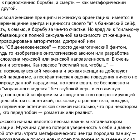
 к продолжению борьбы, а смерть — как метафорический
 другой.
своил женские принципы и женскую ориентацию: имеется в
еремещение центра и ценности своего "я" в банковский сейф,
, в семью, в борьбу за чье-то счастье. Но вряд ли к "сильному
ебывающих в полной сексуальной зависимости от женщины,
провоцирована авторитетом, доктриной или
. "Общечеловеческое" — просто демагогический фантом,
удь то изобретение онтологических аксиом или разработка
словлена мужской или женской направленностью. В очень
ки и эстетики. Кантовское "поступай так, чтобы..." —
, поскольку всякий мужчина и всякая женщина действуют
ной парадигме, а постфактическая оценка поведения ничего не
ироде данной парадигмы, но критиковать ее бесполезно и
о "морального кодекса" без глубокой веры в его личную
тву, постыдный конформизм и свидетельство прогрессирующей
ело обстоит с эстетикой, поскольку строение тела, походка,
 первичной эстетической схемой настолько, что при некотором
 кто перед тобой — романтик или реалист.
мужского начала является весьма важным катализатором
зации. Мужчина давно потерял уверенность в себе и давно
ой отсчета: утрата метафизического центра породила панику —
лихорадочные поиски новых сфер приложения жизненных сил.