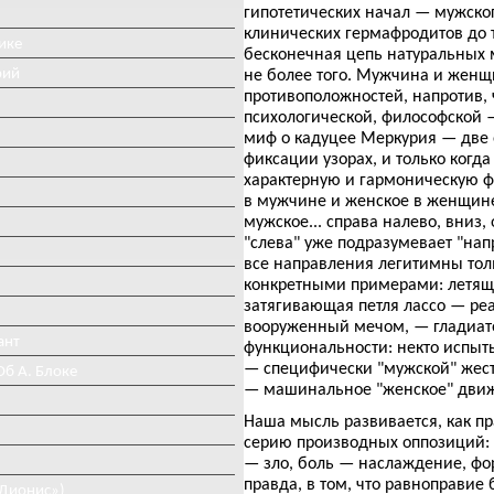
гипотетических начал — мужско
клинических гермафродитов до 
ике
бесконечная цепь натуральных
рий
не более того. Мужчина и женщ
противоположностей, напротив,
психологической, философской 
миф о кадуцее Меркурия — две 
фиксации узорах, и только когда
характерную и гармоническую ф
в мужчине и женское в женщине
мужское... справа налево, вни
"слева" уже подразумевает "напр
все направления легитимны толь
конкретными примерами: летящ
затягивающая петля лассо — реа
вооруженный мечом, — гладиат
ант
функциональности: некто испыты
— специфически "мужской" жест;
Об А. Блоке
— машинальное "женское" дви
Наша мысль развивается, как п
серию производных оппозиций: 
— зло, боль — наслаждение, фо
правда, в том, что равноправие
«Дионис»)