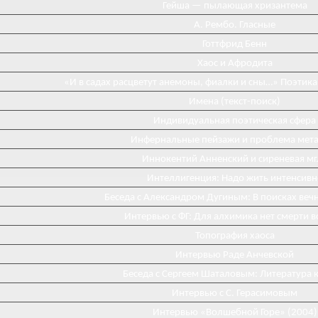
Гейша — пылающая хризантема
А. Рембо. Гласные
Готтфрид Бенн
Хаос и Афродита
«И в садах расцветут анемоны, фиалки и сны…» Поэтика
Имена (текст-поиск)
Индивидуальная поэтическая сфера
Инфернальные пейзажи и проблема мета
Иннокентий Анненский и сиреневая мг
Интеллигенция: Надо жить интенсивн
Беседа с Александром Дугиным: В поисках веч
Интервью с ФГ: Для алхимика нет смерти 
Топография хаоса
Интервью Раде Анчевской
Беседа с Сергеем Шаталовым: Литература к
Интервью с С. Герасимовым
Интервью «Волшебной Горе» (2004)