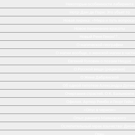
Некоторые особенности лабиринта
Нотр-Дам де Пари: Это убьет то
Новая лирика: «Мера и путь вопроса
Новое понимание красоты
Новый Рене Генон!?..
О магической географии
О магии вообще, о женской магии в част
Евгений Головин о поэзии Ницше
О Русской вещи (рецензия)
О Жене Дебрянской
Об одной гипотезе Александра Дугин
Очертания страстей. О К. Бальмонте
Офелия. Артюр Рембо и Георг Гейм
«Опус в черном»
Опыт раннего Маяковского
Ослепительный мрак язычества: Дион
Отец