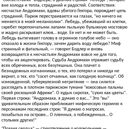
вне холода и тепла, страданий и радостей. Соответствия:
несчастье Андромахи, вдовы убитого Гектора, порождает цепь
страданий. Париж перестраивается на глазах, "но ничего не
меняется в моей меланхолии". Лебедь, убежавший из клетки,
скребет перепончатыми лапами пыльную булыжную мостовую
и жадно раскрывает клюв… воде. Ее нет и не может быть.
Лебедь вытягивает голову в огромное голубое небо — оно
отказало в жизни Гектору, зачем дарить воду лебедю? Миф
странный и фатальный, — говорит Бодлер и вновь
возвращается к несчастьям Андромахи вовсе не для того,
чтобы их акцентировать. Судьба Андромахи отражает судьбу
всех обреченных, всех безутешных. Она плачет о
безнадежных изгнанниках, о тех, кто потерял и никогда не
вернет, о тех, кто "сосет отчаянье, как голодную волчицу". Об
изможденной, туберкулезной негритянке — она силится
разглядеть в плотном парижском тумане "кокосовые пальмы
своей роскошной Африки". О худых сиротах, "сухих как цветы".
Первая строка: "Андромаха, я думаю о вас…" Это "вы"
удивительным образом приближает мифическую героиню к
персонажам последних строк: "Я думаю о матросах,
позабытых на острове… О пленных, о побежденных… О
стольких других!"
"Поэзия сердца" — стихотворение о колокольчике —