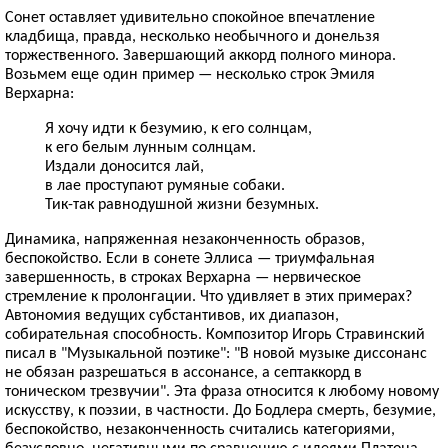
Сонет оставляет удивительно спокойное впечатление
кладбища, правда, несколько необычного и донельзя
торжественного. Завершающий аккорд полного минора.
Возьмем еще один пример — несколько строк Эмиля
Верхарна:
Я хочу идти к безумию, к его солнцам,
к его белым лунным солнцам.
Издали доносится лай,
в лае проступают румяные собаки.
Тик-так равнодушной жизни безумных.
Динамика, напряженная незаконченность образов,
беспокойство. Если в сонете Эллиса — триумфальная
завершенность, в строках Верхарна — нервическое
стремление к пролонгации. Что удивляет в этих примерах?
Автономия ведущих субстантивов, их диапазон,
собирательная способность. Композитор Игорь Стравинский
писал в "Музыкальной поэтике": "В новой музыке диссонанс
не обязан разрешаться в ассонансе, а септаккорд в
тоническом трезвучии". Эта фраза относится к любому новому
искусству, к поэзии, в частности. До Бодлера смерть, безумие,
беспокойство, незаконченность считались категориями,
безусловно, негативными по сравнению с идеями Платона.