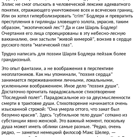
Эллис не смог отыскать в человеческой лексике адекватного
понятия, отражающего уничтожение всех и всяческих границ.
Или он хотел гиперболизировать "crim" Бодлера и превратить
преступления в гирлянды зловещего золота, украсив, таким
образом, "экзотический лес"? Да и сам Шарль Бодлер!
Очертания его лица спроецированы в эту небесно-лесную
вакханалию, они застыли "живой химерой", вонзив в сердце
русского поэта "магический глаз".
Трудно написать для поэзии Шарля Бодлера пейзаж более
грандиозный.
Это опыт фантазии, а не воображения в перспективе
неоплатоников. Как мы упоминали, "поэзия сердца"
занимается переживаниями личными, локальными,
усиленными воображением. Иное дело "поэзия души".
Достаточно прочитать парадоксальное стихотворение
"Последний полет". Парадоксальное из-за двусмысленности
смерти в трактовке души. Стихотворение начинается очень
изысканной строкой: "Она умерла оттого, что закат был
безумно красив". Здесь "субтильное тело души" соткано из
субстанции явно женской. Это важный момент, поскольку
душа может иметь облики самые разные. "Редко, очень
редко, — заметил немецкий философ Макс Шелер, —