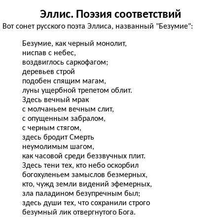
Эллис. Поэзия соответствий
Вот сонет русского поэта Эллиса, названный "Безумие":
Безумие, как черный монолит,
ниспав с небес,
воздвиглось саркофагом;
деревьев строй
подобен спящим магам,
луны ущербной трепетом облит.
Здесь вечный мрак
с молчаньем вечным слит,
с опущенным забралом,
с черным стягом,
здесь бродит Смерть
неумолимым шагом,
как часовой среди беззвучных плит.
Здесь тени тех, кто небо оскорбил
богохуленьем замыслов безмерных,
кто, чужд земли видений эфемерных,
зла паладином безупречным был;
здесь души тех, что сохранили строго
безумный лик отвергнутого Бога.