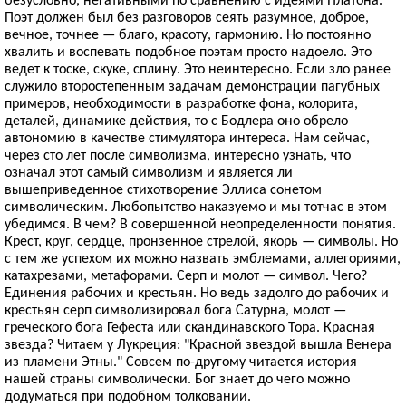
Поэт должен был без разговоров сеять разумное, доброе,
вечное, точнее — благо, красоту, гармонию. Но постоянно
хвалить и воспевать подобное поэтам просто надоело. Это
ведет к тоске, скуке, сплину. Это неинтересно. Если зло ранее
служило второстепенным задачам демонстрации пагубных
примеров, необходимости в разработке фона, колорита,
деталей, динамике действия, то с Бодлера оно обрело
автономию в качестве стимулятора интереса. Нам сейчас,
через сто лет после символизма, интересно узнать, что
означал этот самый символизм и является ли
вышеприведенное стихотворение Эллиса сонетом
символическим. Любопытство наказуемо и мы тотчас в этом
убедимся. В чем? В совершенной неопределенности понятия.
Крест, круг, сердце, пронзенное стрелой, якорь — символы. Но
с тем же успехом их можно назвать эмблемами, аллегориями,
катахрезами, метафорами. Серп и молот — символ. Чего?
Единения рабочих и крестьян. Но ведь задолго до рабочих и
крестьян серп символизировал бога Сатурна, молот —
греческого бога Гефеста или скандинавского Тора. Красная
звезда? Читаем у Лукреция: "Красной звездой вышла Венера
из пламени Этны." Совсем по-другому читается история
нашей страны символически. Бог знает до чего можно
додуматься при подобном толковании.