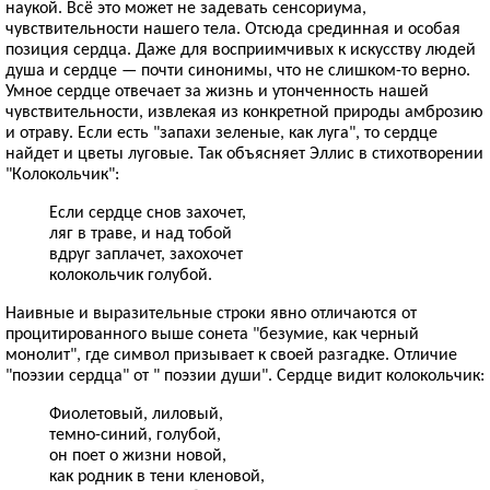
наукой. Всё это может не задевать сенсориума,
чувствительности нашего тела. Отсюда срединная и особая
позиция сердца. Даже для восприимчивых к искусству людей
душа и сердце — почти синонимы, что не слишком-то верно.
Умное сердце отвечает за жизнь и утонченность нашей
чувствительности, извлекая из конкретной природы амброзию
и отраву. Если есть "запахи зеленые, как луга", то сердце
найдет и цветы луговые. Так объясняет Эллис в стихотворении
"Колокольчик":
Если сердце снов захочет,
ляг в траве, и над тобой
вдруг заплачет, захохочет
колокольчик голубой.
Наивные и выразительные строки явно отличаются от
процитированного выше сонета "безумие, как черный
монолит", где символ призывает к своей разгадке. Отличие
"поэзии сердца" от " поэзии души". Сердце видит колокольчик:
Фиолетовый, лиловый,
темно-синий, голубой,
он поет о жизни новой,
как родник в тени кленовой,