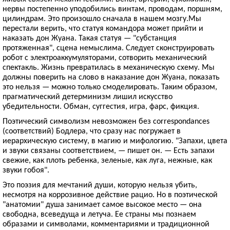
нервы постепенно уподобились винтам, проводам, поршням,
цилиндрам. Это произошло сначала в нашем мозгу.Мы
перестали верить, что статуя командора может прийти и
наказать дон Жуана. Такая статуя — "субстанция
протяженная", сцена немыслима. Следует сконструировать
робот с электроаккумуляторами, сотворить механический
спектакль. Жизнь превратилась в механическую схему. Мы
должны поверить на слово в наказание дон Жуана, показать
это нельзя — можно только смоделировать. Таким образом,
прагматический детерминизм лишил искусство
убедительности. Обман, суггестия, игра, фарс, фикция.
Поэтический символизм невозможен без correspondances
(соответствий) Бодлера, что сразу нас погружает в
иерархическую систему, в магию и мифологию. "Запахи, цвета
и звуки связаны соответствием, — пишет он. — Есть запахи
свежие, как плоть ребенка, зеленые, как луга, нежные, как
звуки гобоя".
Это поэзия для мечтаний души, которую нельзя убить,
несмотря на коррозивное действие рацио. Но в поэтической
"анатомии" душа занимает самое высокое место — она
свободна, всеведуща и летуча. Ее страны мы познаем
образами и символами, комментариями и традиционной