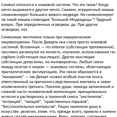
Символ относится к знаковой системе. Что это такое? Когда
нечто выражается другим нечто. Скажем, игрушечный мишка
символизирует большого живого медведя. Но символизирует
ли такой мишка созвездие "Большой Медведицы"? Трудный
вопрос. При определенных оговорках, да. При других
оговорках, нет.
Символика легитимна только при иерархическом
мировоззрении. После Декарта она стала просто знаковой
системой. Вселенная — res extensa (субстанция протяженная),
пассивно раскинутая на милость, изучение, использование res
cogitans (субстанция мыслящая). Другие мыслящие
субстанции допустимы, но маловероятны. Любые связи
между мозгом и миром — знаковые системы, облегчающие
прагматическую эксплуатацию. Эти связи образуются в
"конарионе" — так Декарт назвал особый участок мозга,
ответственный за причинно-следственные контакты и закон
исключенного третьего. Понятие души, некогда автономной и
главной части человеческой композиции, принципиально
исчезло и растворилось в туманной смеси "инстинктов",
"интуиций", "эмоций", "нравственных порывов",
"бессознательных импульсов". Рацио заменило душу в
искусстве, религии, этике, что, прежде всего, привело к замене
живых связей механическими. Вены, артерии, сухожилия,