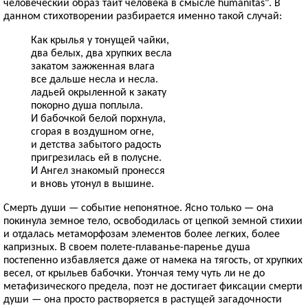
человеческий образ таит человека в смысле humanitas". В
данном стихотворении разбирается именно такой случай:
Как крылья у тонущей чайки,
два белых, два хрупких весла
закатом зажженная влага
все дальше несла и несла.
ладьей окрыленной к закату
покорно душа поплыла.
И бабочкой белой порхнула,
сгорая в воздушном огне,
и детства забытого радость
пригрезилась ей в полусне.
И Ангел знакомый пронесся
и вновь утонул в вышине.
Смерть души — событие непонятное. Ясно только — она
покинула земное тело, освободилась от цепкой земной стихии
и отдалась метаморфозам элементов более легких, более
капризных. В своем полете-плаванье-паренье душа
постепенно избавляется даже от намека на тягость, от хрупких
весел, от крыльев бабочки. Утончая тему чуть ли не до
метафизического предела, поэт не достигает фиксации смерти
души — она просто растворяется в растущей загадочности