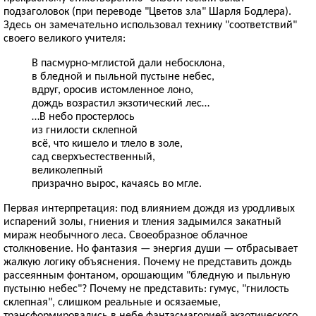
подзаголовок (при переводе "Цветов зла" Шарля Бодлера).
Здесь он замечательно использовал технику "соответствий"
своего великого учителя:
В пасмурно-мглистой дали небосклона,
в бледной и пыльной пустыне небес,
вдруг, оросив истомленное лоно,
дождь возрастил экзотический лес…
…В небо простерлось
из гнилости склепной
всё, что кишело и тлело в золе,
сад сверхъестественный,
великолепный
призрачно вырос, качаясь во мгле.
Первая интерпретация: под влиянием дождя из уродливых
испарений золы, гниения и тления задымился закатный
мираж необычного леса. Своеобразное облачное
столкновение. Но фантазия — энергия души — отбрасывает
жалкую логику объяснения. Почему не представить дождь
рассеянным фонтаном, орошающим "бледную и пыльную
пустыню небес"? Почему не представить: гумус, "гнилость
склепная", слишком реальные и осязаемые,
трансформировались в небе фантасмагорией экзотического