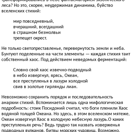
леса? Но это, скорее, неудержимая динамика, буйство
вселенских стихий:
мир повседневный,
вчерашний, всегдашний
в страшном безмолвьи
трепещет окрест.
Не только светопреставленье, перевернутость земли и неба.
Бунтуют поделенные на части элементы — каждая стихия таит
собственный хаос. Под действием неведомых ферментаций:
Словно свой хаос извечно-подводный
в небо извергнул, ярясь, Океан,
все преступленья в лазури холодной
свив в золотые гирлянды лиан.
Невозможно сохранить порядок и последовательность
анархии стихий. Вспоминается лишь одна мифологическая
подробность: стоик Посидоний считал, что боги пленили Хаос
водяной толщей Океана. Но здесь, в этом вселенском мятеже,
Океан извергнул Хаос в холодную небесную лазурь.О каких
преступленьях речь? Ведь трудно так назвать изверженья
подводных вулканов, битвы морских чудовищ. Возможно,