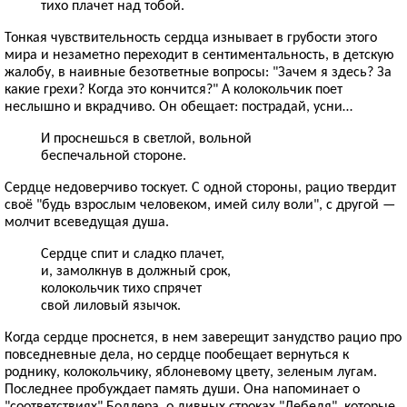
тихо плачет над тобой.
Тонкая чувствительность сердца изнывает в грубости этого
мира и незаметно переходит в сентиментальность, в детскую
жалобу, в наивные безответные вопросы: "Зачем я здесь? За
какие грехи? Когда это кончится?" А колокольчик поет
неслышно и вкрадчиво. Он обещает: пострадай, усни…
И проснешься в светлой, вольной
беспечальной стороне.
Сердце недоверчиво тоскует. С одной стороны, рацио твердит
своё "будь взрослым человеком, имей силу воли", с другой —
молчит всеведущая душа.
Сердце спит и сладко плачет,
и, замолкнув в должный срок,
колокольчик тихо спрячет
свой лиловый язычок.
Когда сердце проснется, в нем заверещит занудство рацио про
повседневные дела, но сердце пообещает вернуться к
роднику, колокольчику, яблоневому цвету, зеленым лугам.
Последнее пробуждает память души. Она напоминает о
"соответствиях" Бодлера, о дивных строках "Лебедя", которые