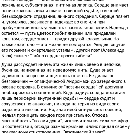
локальная, субъективная, интимная лирика. Сердце внимает
пению колокольчика и плачет о личной судьбе, о вечной
безысходности страдания, личного страдания. Сердце плачет
и, утомляясь, засыпает в надежде: во сне или при
пробуждении вновь услышать спасительное пение. Надежда
остается — пусть цветок прибит ливнем или придавлен
копытом, сердце знает — придет другой колокольчик. Но
также знает оно — эта жизнь не повторится. Увидев, ощутив
его горьким и смертельно усталым, другой поэт (Александр
Блок) скажет: "Тайно сердце просит гибели".
Душа рассуждает иначе: эта жизнь лишь звено в цепочке,
бусинка, нанизанная на неведомую нить. Душа знает
ядовитость вопросов и тщетность ответов. Ее диапазон
безграничен — от мифической Андромахи до затерянного в
океане островка. В отличие от "поэзии сердца" ей доступна
необозримость соответствий. Ведь радиус сердца достигает
лишь периферии внутренней судьбы — сердце судит и
сочувствует по аналогии, никогда не теряя из виду своих
радостей и несчастий. Но, зная необъятную сеть горестей,
нельзя проницать каждое горе пристально. Отсюда
масштабность "поэзии души", исключительная сила метафор
и соответствий, отсюда размах крыльев. Эллис придал своему
прекрасному стихотворению "Экзотический закат"