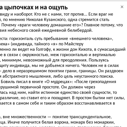
а цыпочках и на ощупь
×
иду и наоборот. Кто не с нами, тот против... Если враг не
й, по мнению Николая Кузанского, одна стремится стать
 Почему «враги человеку домашние его»? Главное потому, что
вия небесного своей ежедневной белибердой.
ста: горизонталь суть пребывание «внешнего человека»,
ека» (индивида, тайного «я» по Майстеру
менно ли ведет на Голгофу, к жизни дон Кихота, в сумасшедший
е в связи с окружностью, меж горизонталью и вертикалью
ор, минимум, невозможный для преодоления. Пользуясь
иту индивида, мы не добьемся ничего. Человек не в силах
— дело в неразрешимом понятии грани, границы. Он раздвоен
 абстрактного мышления, либо цель неустанного поиска.
Бовиль писал в книге «О мудрецах»: «После грехопадения
нерушимой первичной простоте. Он должен через
лась над ним, найти истинное единство своей сущности, то
различие, но ставит его и поощряет. В простом бытии нет силы,
вается в самом себе и таким образом восстанавливается в
а, вне множественности — понятие трансцендентальное,
ца. Иначе получится белая ворона, монарх без монархии,