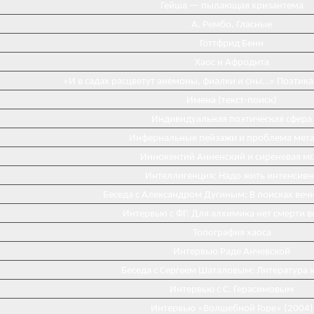
Гейша — пылающая хризантема
А. Рембо. Гласные
Готтфрид Бенн
Хаос и Афродита
«И в садах расцветут анемоны, фиалки и сны…» Поэтика
Имена (текст-поиск)
Индивидуальная поэтическая сфера
Инфернальные пейзажи и проблема мета
Иннокентий Анненский и сиреневая мг
Интеллигенция: Надо жить интенсивн
Беседа с Александром Дугиным: В поисках веч
Интервью с ФГ: Для алхимика нет смерти 
Топография хаоса
Интервью Раде Анчевской
Беседа с Сергеем Шаталовым: Литература к
Интервью с С. Герасимовым
Интервью «Волшебной Горе» (2004)