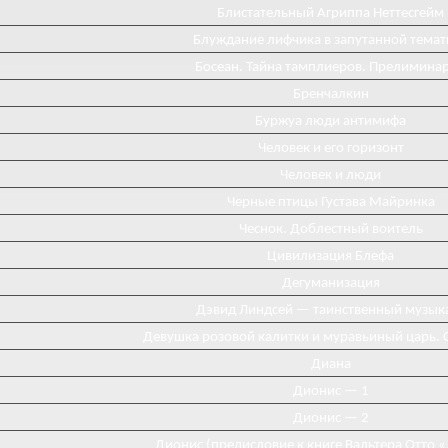
Блистательный Агриппа Неттесгейм
Блуждание лифчика в запутанной темат
Босеан. Тайна тамплиеров. Прелимина
Бренчалкин
Буржуа люди антимифа
Человек и его горизонт
Человек и люди
Черные птицы Густава Майринка
Чеснок. Доблестный воитель
Цивилизация Блефа
Дегуманизация
Дэвид Линдсей — таинственный музык
Девушка розовой калитки и муравьиный царь. 
Диана
Диониc — 1
Дионис — 2
Дионис (предисловие к книге Вальтера Отто 