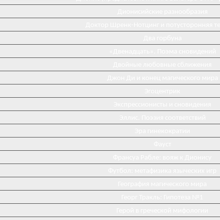
Дионисийские разнообразия
Доктор Шренк-Нотцинг и потусторонняя т
Два горбуна
«Двенадцать». Поэма сновидений
Двойные любовные сближения
Джон Ди и конец магического мира
Эгоцентрик
Экспрессионисты и сновидения
Эллис. Поэзия соответствий
Эра гинекократии
Фауст
Франсуа Рабле: вояж к Дионису
Футбол: метафизика языческих игр
География магического мира
Георг Тракль: Гипотеза №1
Герой в греческой мифологии