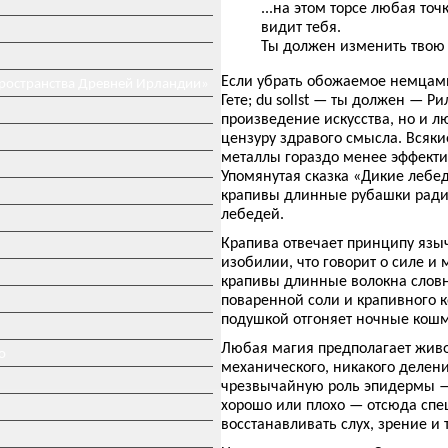
...на этом торсе любая точ
видит тебя.
Ты должен изменить твою
Если убрать обожаемое немцами
пространства Древней Ирландии»
Гете; du sollst — ты должен — Р
произведение искусства, но и л
цензуру здравого смысла. Всяки
металлы гораздо менее эффекти
Упомянутая сказка «Дикие лебед
крапивы длинные рубашки ради
лебедей.
Крапива отвечает принципу языч
изобилии, что говорит о силе и 
крапивы длинные волокна словно
поваренной соли и крапивного к
подушкой отгоняет ночные кошм
Любая магия предполагает живо
о
механического, никакого делени
чрезвычайную роль эпидермы — 
хорошо или плохо — отсюда спе
восстанавливать слух, зрение и т