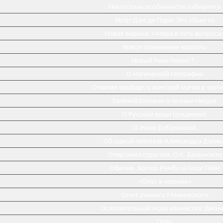
Некоторые особенности лабиринта
Нотр-Дам де Пари: Это убьет то
Новая лирика: «Мера и путь вопроса
Новое понимание красоты
Новый Рене Генон!?..
О магической географии
О магии вообще, о женской магии в част
Евгений Головин о поэзии Ницше
О Русской вещи (рецензия)
О Жене Дебрянской
Об одной гипотезе Александра Дугин
Очертания страстей. О К. Бальмонте
Офелия. Артюр Рембо и Георг Гейм
«Опус в черном»
Опыт раннего Маяковского
Ослепительный мрак язычества: Дион
Отец