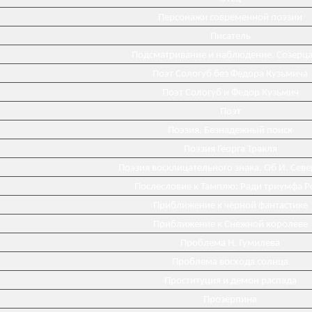
Персонажи современной поэзии
Писатель
Подсматривание и наблюдение. Созерц
Поэт Сологуб без Федора Кузьмича
Поэт Сологуб и Федор Кузьмич
Поэт
Поэзия. Безнадежный поиск
Поэзия Георга Тракля
Поэзия восклицательного знака. Об И. Сев
Послесловие к Тамплю: Ради триумфа Р
Приближение к чёрной фантастике
Приближение к Снежной королеве
Проблема Н. Гумилева
Проблема восхода солнца
Проституция и демон распада
Прозерпина