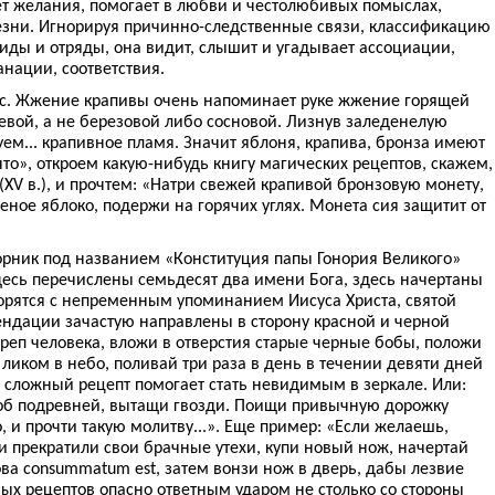
ет желания, помогает в любви и честолюбивых помыслах,
лезни. Игнорируя причинно-следственные связи, классификацию
иды и отряды, она видит, слышит и угадывает ассоциации,
нации, соответствия.
с. Жжение крапивы очень напоминает руке жжение горящей
евой, а не березовой либо сосновой. Лизнув заледенелую
ем... крапивное пламя. Значит яблоня, крапива, бронза имеют
то», откроем какую-нибудь книгу магических рецептов, скажем,
XV в.), и прочтем: «Натри свежей крапивой бронзовую монету,
ное яблоко, подержи на горячих углях. Монета сия защитит от
орник под названием «Конституция папы Гонория Великого»
 Здесь перечислены семьдесят два имени Бога, здесь начертаны
ворятся с непременным упоминанием Иисуса Христа, святой
ендации зачастую направлены в сторону красной и черной
реп человека, вложи в отверстия старые черные бобы, положи
 ликом в небо, поливай три раза в день в течении девяти дней
 сложный рецепт помогает стать невидимым в зеркале. Или:
об подревней, вытащи гвозди. Поищи привычную дорожку
о, и прочти такую молитву...». Еще пример: «Если желаешь,
и прекратили свои брачные утехи, купи новый нож, начертай
ва consummatum est, затем вонзи нож в дверь, дабы лезвие
ых рецептов опасно ответным ударом не столько со стороны