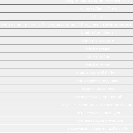
Маргиналии к проблеме «Иного»
Медуза Cianea Floris
Melos
Миф и пространство. Реценция на книгу Г. Бондаренко «Мифология 
Миф о Дон Кихоте
Миф о комфорте
Миф о семье
Миф о тайне
Миф о толпе
Миф о золотой бабочке
Мир сдаётся под ключ
Муравьиный лик
Муза дальних странствий
Музыка, медицина, Марсилио Фичин
На цыпочках и на ощупь
Наутилус: Наука и техника
Неистовый и энергичный Рембо