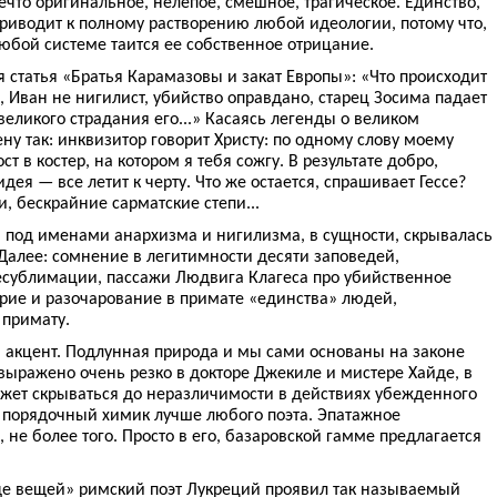
нечто оригинальное, нелепое, смешное, трагическое. Единство,
приводит к полному растворению любой идеологии, потому что,
юбой системе таится ее собственное отрицание.
я статья «Братья Карамазовы и закат Европы»: «Что происходит
 Иван не нигилист, убийство оправдано, старец Зосима падает
еликого страдания его...» Касаясь легенды о великом
ну так: инквизитор говорит Христу: по одному слову моему
т в костер, на котором я тебя сожгу. В результате добро,
ея — все летит к черту. Что же остается, спрашивает Гессе?
, бескрайние сарматские степи...
а под именами анархизма и нигилизма, в сущности, скрывалась
 Далее: сомнение в легитимности десяти заповедей,
сублимации, пассажи Людвига Клагеса про убийственное
рие и разочарование в примате «единства» людей,
 примату.
акцент. Подлунная природа и мы сами основаны на законе
выражено очень резко в докторе Джекиле и мистере Хайде, в
ожет скрываться до неразличимости в действиях убежденного
 порядочный химик лучше любого поэта. Эпатажное
 не более того. Просто в его, базаровской гамме предлагается
де вещей» римский поэт Лукреций проявил так называемый