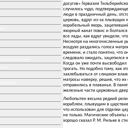
досугов» Гервазия Тильберийског
случилось чудо, подтверждающе
люди в праздничный день, отст
церковь, вдруг из-за плывущих н
корабельный якорь, зацепивший
ова
якорный канат повис и болтался
все лады, как вдруг увидели, что
Несмотря на многочисленные рыв
воздухе раздались голоса матро
времени, и стало понятно, что о
следовало ожидать, зацепился н
 Западного Окна»
Когда он уже почти высвободил 
рике
трогать. Но подобно тому, как э
захлебываться от слишком влажн
матросы наверху, решив, что их 
ельности)
отправились в плаванье. В памя
железные части церковных две
Любопытен весьма редкий религ
кораблем, плывущим в царствие
что использован для отделки це
не только. Магические объекты 
хорошо сказал Р. М. Рильке в с