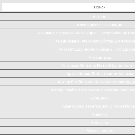
Актеон
Алхимия и ее эманации
Алхимия в современном мире — возрождение ил
Анадиомена: Женская субстанция в герм
Антарктида синоним бездны. Об Эдгаре
Антарктида
Антураж, Фон или Нечто Малопонятн
Артур Конан Дойл и спиритуализм
Артюр Рембо и неоплатоническая трад
Артюр Рембо и открытая герметика (две ги
Асоциалы
Авантюра и авантюрист. О Море Йока
Айвенго
Бабушка
Беседа нищих