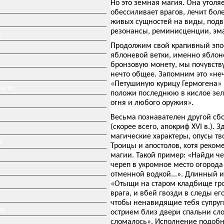
Но это земная магия. Она утоля
обессиливает врагов, лечит бо
живых сущностей на виды, подв
резонансы, реминисценции, эма
»
Продолжим свой крапивный эпо
яблоневой ветки, именно яблон
бронзовую монету, мы почувству
нечто общее. Запомним это «неч
«Петушиную курицу Гермогена» (
ности
положи последнюю в кислое зеле
огня и любого оружия».
Весьма познавателен другой сб
(скорее всего, апокриф XVI в.).
магические характеры, опусы т
а
Троицы и апостолов, хотя реком
магии. Такой пример: «Найди че
череп в укромное место огорода
отменной водкой...». Длинный и
«Отыщи на старом кладбище гр
врага, и вбей гвозди в следы ег
чтобы ненавидящие тебя супруг
ис
острием близ двери спальни сло
сломалось». Исполнение подобн