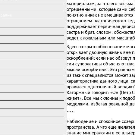
материализм, за что его весьма 
отрешенными, которые сами себя
понятно никак не вмешиваются 
ерапия
отрицанием платонического «ед
поддерживает первичная двойств
сестра и брат, словом, обожес
ведет к локальным или масшта
Здесь сокрыто обоснование маг
открывает двойную жизнь вне п
оскорблений: если нас обзовут 
сии суперлативы объясняют нас 
мысли оскорбителя. Это равным 
из таких специалистов может за
характеристика данного лица, с
правилен однозначный вердикт?
Каторжный говорит: «Он (Петр С
живет». Все мы склонны к подо
моделями, избегая реальной дв
***
Наблюдение и спокойное созерц
пространства. А что еще желате
знание минералогии в ее альтер