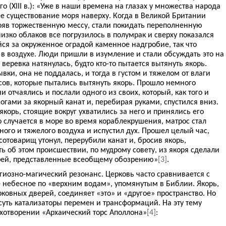
о (XIII в.): «Уже в наши времена на глазах у множества народа
е существование моря наверху. Когда в Великой Британии
ояв торжественную мессу, стали покидать переполненную
изко облаков все погрузилось в полумрак и сверху показался
ся за окруженное оградой каменное надгробие, так что
 в воздухе. Люди пришли в изумление и стали обсуждать это на
 веревка натянулась, будто кто-то пытается вытянуть якорь.
ки, она не поддалась, и тогда в густом и тяжелом от влаги
сов, которые пытались вытянуть якорь. Прошло немного
ни отчаялись и послали одного из своих, который, как того и
огами за якорный канат и, перебирая руками, спустился вниз.
якорь, стоящие вокруг ухватились за него и принялись его
то случается в море во время кораблекрушения, матрос стал
ого и тяжелого воздуха и испустил дух. Прошел целый час,
сотоварищ утонул, перерубили канат и, бросив якорь,
ть об этом происшествии, по мудрому совету, из якоря сделали
рей, представленные всеобщему обозрению»
[3]
.
иозно-магический резонанс. Церковь часто сравнивается с
 небесное по «верхним водам», упомянутым в Библии. Якорь,
рковных дверей, соединяет «это» и «другое» пространство. Но
суть катализаторы перемен и трансформаций. На эту тему
тихотворении «Архаический торс Аполлона»
[4]
: