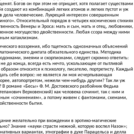
ценят. Богов он при этом не отрицает, хотя полагает существами
 создают из комбинаций легких атомов и легких пустот и уж
в дела человеческие. Лукреций интересен совершенным
иного». Относительный порядок в четырех космических стихиях
енность Венеры и Эроса: мать и сын, мать и отец, любовники,
твленное могущество двойственности. Любая ссора между ними
бным катаклизмам.
ического воззрения, ибо тщетность однозначных объяснений
латонического диктата обязательного единства. Методика
подонками, змеями и скорпионами, следует скромно ответить:
не до конца, всегда есть нечто, ускользающее от пытливой
образом относится к психологу, писателю, портретисту. Каждый
дать себе вопрос: не является ли моя исчерпывающая
корее, автопортретом, нежели чем-нибудь другим? Так ли уж
 В романе «Бесы» Ф. М. Достоевского разбойник Федька
тепанович Верховенский) как человека сочинит, так с ним и
бным «сочинениям», а потому живем с фантомами, схемами,
ойственности бытия.
ание желательно при вхождении в эротико-магические
льно? Знание «науки страсти нежной, которую воспел Назон»;
нативных вариантах, этнографии в духе Парацельса и делла