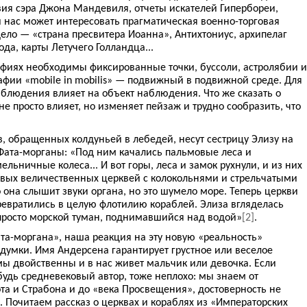
вия сэра Джона Мандевиля, отчеты искателей Гипербореи,
 нас может интересовать прагматическая военно-торговая
ело — «страна пресвитера Иоанна», Антихтониус, архипелаг
да, карты Летучего Голландца...
афиях необходимы фиксированные точки, буссоли, астролябии и
афии «mobile in mobilis» — подвижный в подвижной среде. Для
блюдения влияет на объект наблюдения. Что же сказать о
е просто влияет, но изменяет пейзаж и трудно сообразить, что
, обращенных колдуньей в лебедей, несут сестрицу Элизу на
Фата-морганы: «Под ним качались пальмовые леса и
льничные колеса... И вот горы, леса и замок рухнули, и из них
вых величественных церквей с колокольнями и стрельчатыми
о она слышит звуки органа, но это шумело море. Теперь церкви
ревратились в целую флотилию кораблей. Элиза вгляделась
 просто морской туман, поднимавшийся над водой»
[2]
.
а-моргана», наша реакция на эту новую «реальность»
ыдумки. Имя Андерсена гарантирует грустное или веселое
мы двойственны и в нас живет мальчик или девочка. Если
удь средневековый автор, тоже неплохо: мы знаем от
ота и Страбона и до «века Просвещения», достоверность не
 Почитаем рассказ о церквах и кораблях из «Императорских