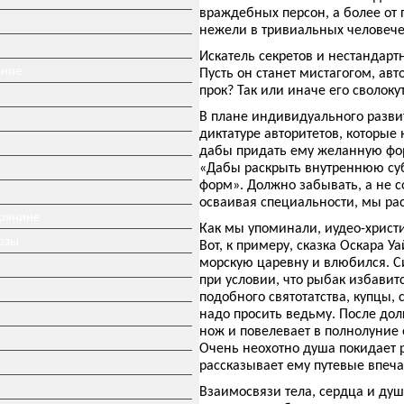
враждебных персон, а более от 
нежели в тривиальных человече
Искатель секретов и нестандарт
ание
Пусть он станет мистагогом, ав
прок? Так или иначе его сволоку
В плане индивидуального разви
диктатуре авторитетов, которы
дабы придать ему желанную фор
«Дабы раскрыть внутреннюю су
форм». Должно забывать, а не 
осваивая специальности, мы ра
ерянине
Как мы упоминали, иудео-христ
озы
Вот, к примеру, сказка Оскара 
морскую царевну и влюбился. Си
при условии, что рыбак избавит
подобного святотатства, купцы, 
надо просить ведьму. После до
нож и повелевает в полнолуние о
Очень неохотно душа покидает р
рассказывает ему путевые впеча
Взаимосвязи тела, сердца и ду