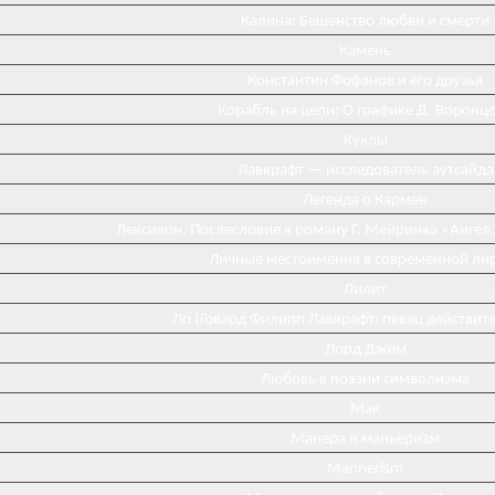
Калина: Бешенство любви и смерти
Камень
Константин Фофанов и его друзья
Корабль на цепи: О графике Д. Воронц
Куклы
Лавкрафт — исследователь аутсайда
Легенда о Кармен
Лексикон. Послесловие к роману Г. Мейринка «Ангел
Личные местоимения в современной ли
Лилит
Ло (Говард Филипп Лавкрафт: певец действит
Лорд Джим
Любовь в поэзии символизма
Мак
Манера и маньеризм
Mannerism