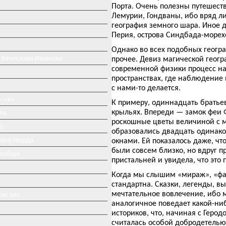
Порта. Очень полезны путешест
Лемурии, Гондваны, ибо вряд ли
география земного шара. Иное д
Перия, острова Синдбада-морехо
Однако во всех подобных геогр
 Вячеслава Иванова
прочее. Девиз магической геогр
современной физики процесс на
пространствах, где наблюдение н
с нами-то делается.
-«я»
К примеру, одиннадцать братьев
крыльях. Впереди — замок феи 
ла
роскошные цветы величиной с ме
о
образовались двадцать одинако
ного Норда
окнами. Ей показалось даже, чт
были совсем близко, но вдруг п
вообще
пристальней и увидела, что это
Когда мы слышим «мираж», «фат
стандартна. Сказки, легенды, в
мечтательное вовлечение, ибо 
ак зло
аналогичное поведает какой-ниб
историков, что, начиная с Герод
считалась особой добродетелью.