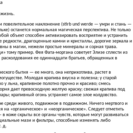
ка
 жизнь.
 повелительное наклонение (stirb und werde — умри и стань —
ильке) останется нормальная магическая перспектива. Не только
юбой объект способен активизировать восприятие и устранить
е редкости, драгоценные камни и кристаллы, дорогие зеркала и
вны в магии, нежели простые минералы и сорная трава.
и» тому пример. Фея Фата-моргана советует Элизе сплести из
 расколдования ее одиннадцати братьев, обращенных в
еского бытия — ее много, она неприхотлива, растет в
могуществе. Молодая крапива вкусна и полезна; у старой
 у льна, крапивное полотно прочно и красиво; смесь
орня дает превосходную желтую краску; свежая крапива под
ары; крапивный огонь устраняет самое злое колдовство.
е среди живого, подвижное в подвижном. Ничего мертвого и
я на «органическое» и «неорганическое». Следует отметить
в коже скрыты все органы чувств, которые могут развиваться
циальные мази и фильтры, способные изменять либо
. д.