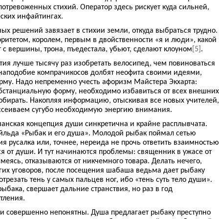
потревоженных стихий. Оператор здесь рискует куда сильней,
ских инфайтингах.
ных решений завязает в стихии земли, откуда выбраться трудно.
торитетом, королем, первым в двойственности «я и люди», какой
т с вершины, трона, пъедестала, убьют, сделают клоуном
[5]
.
тия лучше тысячу раз изобретать велосипед, чем повиноваться
е наподобие компрачикосов долбят неофита своими идеями,
му. Надо непременно учесть афоризм Майстера Экхарта:
бстанциальную форму, необходимо избавиться от всех внешних
собирать. Накопляя информацию, отыскивая все новых учителей,
ссеиваем сугубо необходимую энергию внимания.
ианская концепция души синкретична и крайне расплывчата.
Уайльда «Рыбак и его душа». Молодой рыбак поймал сетью
я русалка или, точнее, нереида не прочь ответить взаимностью
ся от души. И тут начинаются проблемы: священник в ужасе от
смеясь, отказываются от никчемного товара. Делать нечего,
лгих уговоров, после посещения шабаша ведьма дает рыбаку
трезать тень у самых пальцев ног, ибо «тень суть тело души».
ыбака, свершает дальние странствия, но раз в год
тления.
ши совершенно непонятны. Душа предлагает рыбаку преступно