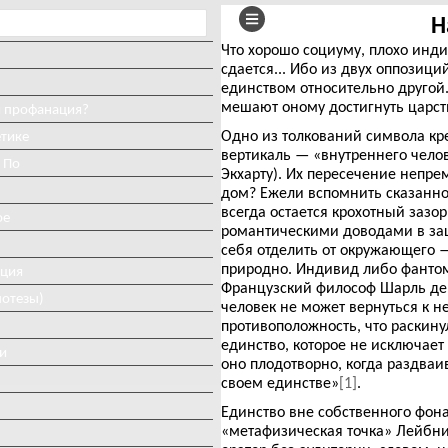
Н
Что хорошо социуму, плохо индив
сдается... Ибо из двух оппозици
единством относительно другой.
мешают оному достигнуть царст
и профанация?
Одно из толкований символа кре
етике
вертикаль — «внутреннего челов
 По
Экхарту). Их пересечение непре
дом? Ежели вспомнить сказанно
всегда остается крохотный заз
ое
романтическими доводами в защ
себя отделить от окружающего 
природно. Индивид либо фантом
иция
Французский философ Шарль де 
потезы)
человек не может вернуться к 
противоположность, что раскину
единство, которое не исключает 
и
оно плодотворно, когда раздваи
своем единстве»
[1]
.
Единство вне собственного фон
«метафизическая точка» Лейбни