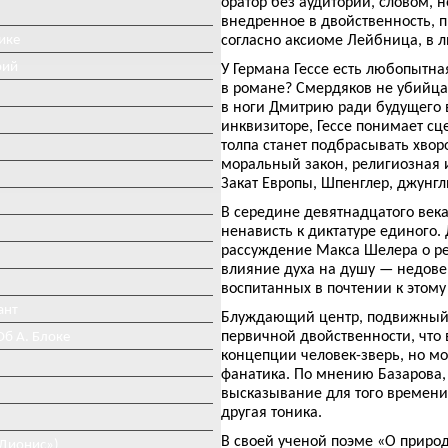
оратор без аудитории, словом, 
внедренное в двойственность, 
ике
согласно аксиоме Лейбница, в л
рий
У Германа Гессе есть любопытна
в романе? Смердяков не убийца,
в ноги Дмитрию ради будущего в
инквизиторе, Гессе понимает сце
толпа станет подбрасывать хворос
моральный закон, религиозная ид
Закат Европы, Шпенглер, джунгли
В середине девятнадцатого век
ненависть к диктатуре единого.
рассуждение Макса Шелера о ре
влияние духа на душу — недове
воспитанных в почтении к этому
ант
Блуждающий центр, подвижный 
первичной двойственности, что 
Об А. Блоке
концепции человек-зверь, но м
фанатика. По мнению Базарова,
высказывание для того времени,
другая тоника.
В своей ученой поэме «О приро
«Дионис»)