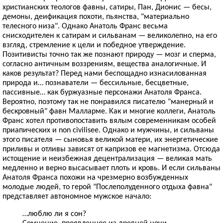
христианских теологов фавны, сатиры, Пан, Дионис — бесы,
демоны, деификация похоти, пьянства, "материально
телесного низа". Однако Анатоль Франс весьма
снисходителен к сатирам и сильванам — великолепно, на его
взгляд, стремление к цели и победное утверждение.
Позитивисты точно так же познают природу — мозг и сперма,
согласно античным воззрениям, вещества аналогичные. И
каков результат? Перед нами беспощадно изнасилованная
природа и… познаватели — бессильные, бесцветные,
пассивные… как буржуазные персонажи Анатоля Франса.
Вероятно, поэтому так не понравился писателю "манерный и
бескровный" фавн Малларме. Как и многие коллеги, Анатоль
Франс хотел противопоставить вялым современникам особей
приапических и non civilisee. Однако и мужчины, и сильваны
этого писателя — сыновья великой матери, их энергетические
приливы и отливы зависят от капризов ее магнетизма. Отсюда
истощение и неизбежная децентрализация — великая мать
медленно и верно высасывает плоть и кровь. И если сильваны
Анатоля Франса похожи на чрезмерно возбужденных
молодые людей, то герой "Послеполуденного отдыха фавна"
представляет автономное мужское начало:
…люблю ли я сон?
Сомнение, проявленное из древней ночи,