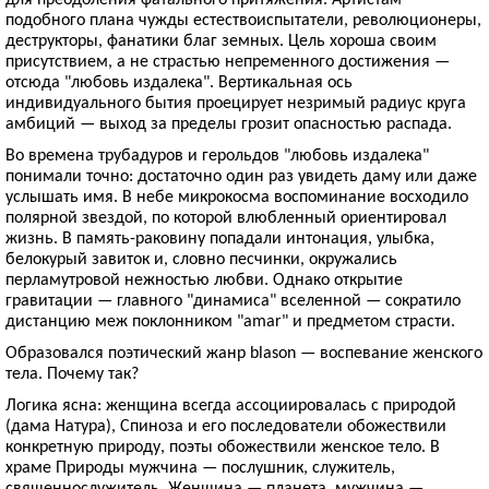
подобного плана чужды естествоиспытатели, революционеры,
деструкторы, фанатики благ земных. Цель хороша своим
присутствием, а не страстью непременного достижения —
отсюда "любовь издалека". Вертикальная ось
индивидуального бытия проецирует незримый радиус круга
амбиций — выход за пределы грозит опасностью распада.
Во времена трубадуров и герольдов "любовь издалека"
понимали точно: достаточно один раз увидеть даму или даже
услышать имя. В небе микрокосма воспоминание восходило
полярной звездой, по которой влюбленный ориентировал
жизнь. В память-раковину попадали интонация, улыбка,
белокурый завиток и, словно песчинки, окружались
перламутровой нежностью любви. Однако открытие
гравитации — главного "динамиса" вселенной — сократило
дистанцию меж поклонником "amar" и предметом страсти.
Образовался поэтический жанр blason — воспевание женского
тела. Почему так?
Логика ясна: женщина всегда ассоциировалась с природой
(дама Натура), Спиноза и его последователи обожествили
конкретную природу, поэты обожествили женское тело. В
храме Природы мужчина — послушник, служитель,
священнослужитель. Женщина — планета, мужчина —