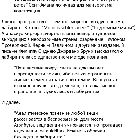
ветра" Сент-Амана логичная для маньеризма
конструкция.
Любое пространство — земное, морское, воздушное суть
лабиринт. В книге "Mundus subterraneus" ("Подземные миры")
Атанасиус Кирхер начертил планы пещер и туннелей,
выходящих в необозримые страны, озаренные Плутоном,
Прозерпиной, Черным Павлином и другими звездами. В
письме Филиппу Сиднею Джордано Бруно высказался о
лабиринте как о единственном методе познания:
"Путешествие вокруг света не доказывает
шаровидности земли, ибо нельзя ограничить
живые элементы статичной схемой. Вернуться в
исходный пункт всегда можно, что доказывают
странствия в глухих лесах и лабиринтах."
И далее:
"Аналитическое познание любой вещи
рассеивается в беспрерывной делимости.
Атрибуты, акциденции умножаются, но пропадает
идея вещи, ее quidditas. Искатель обречен
блуждать в лабиринте."