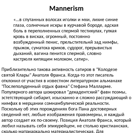
Mannerism
«...в спутанных волосах иголки и мхи, лихие синие
глаза, солнечные искры в курчавой бороде, адская
боль в переполненных спермой тестикулах, гулкая
кровь в висках, огромный, постоянно
возбужденный пенис, прельстительнй зад нимфы,
прыжок, суматоха криков, судорог, прерывистых
дыханий, вагина пенится спермой, словно
кастрюля кипящим молоком, сатир».
Приблизительно такова активность сатиров в "Колодезе
святой Клары" Анатоля Франса. Когда-то этот писатель
отклонил от участия в известном литературном альманахе
"Послеполуденный отдых фавна" Стефана Малларме.
Популярного автора шокировал "декадентский" фавн поэмы,
эстетствующий сибарит, изысканно и сложно рассуждающий о
нимфах в мерцании сомнамбулической реальности.
Поскольку об этих порождениях бога Пана достоверных
сведений нет, любые изображения правомерны, и каждый
автор создает их по-своему. Позиция Анатоля Франса, который
любил называть себя эпикурейцем, не столько христианская,
сколько матриархально материалистическая. Для