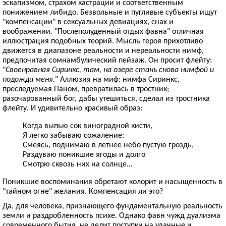
эскапизмом, страхом кастрации и соответственным
понижением либидо. Безвольные и пугливые субъекты ищут
"компенсации" в сексуальных девиациях, снах и
воображении. "Послеполуденный отдых фавна" отличная
иллюстрация подобных теорий. Мысль героя прихотливо
движется в диапазоне реальности и нереальности нимф,
предпочитая сомнамбулический пейзаж. Он просит флейту:
"
Своенравная Сиринкс, там, на озере стань снова нимфой и
подожди меня.
" Аллюзия на миф: нимфа Сиринкс,
преследуемая Паном, превратилась в тростник;
разочарованный бог, дабы утешиться, сделал из тростника
флейту. И удивительно красивый образ:
Когда выпью сок виноградной кисти,
Я легко забываю сожаление:
Смеясь, поднимаю в летнее небо пустую гроздь,
Раздуваю поникшие ягоды и долго
Смотрю сквозь них на солнце…
Поникшие воспоминания обретают колорит и насыщенность в
"тайном огне" желания. Компенсация ли это?
Да, для человека, признающего фундаментальную реальность
земли и раздробленность психе. Однако фавн чужд дуализма
современного бытия, не делит поступки на удачные и