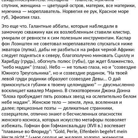
спутник, женщина — цветущий остров, материк, все материки,
мужчина — мореплаватель. Норвегия ее рук, Красное море
губ, Эфиопия глаз.
Это еще что. Галантные аббаты, которые наблюдали в
замочную скважину как их возлюбленным ставили клистир,
умирали от ревности к сим полезным инструментам. Каспар
фон Лоэнштен не советовал мореплавателю спускаться ниже
экватора (пупка), дабы не разбиться на рифах черной Африки:
следует подняться к северу, благополучно миновать Сциллу и
Харибду (грудь), обогнуть полюс (губы), где ждет блаженство,
"небо мадам" (глаза). Небо — не только глаза, но и "созвездие
Южного Треугольника", но и созвездие родинок. "На твоей
левой груди родинки образуют созвездие Девы… О дай
прикоснуться губами к твоему целомудрию" — двусмысленно
восклицает кавалер Марино. В стихотворении Джона Донна
"блоха пробуждает пять розовых звезд на ослепительно белом
небе мадам". Женское тело — земля, луна, вселенная и
далее; прециозные поэты — деликатные странники,
созерцатели, отлично знают о бесчисленных опасностях
женского космоса, которых искусство метафоры позволяет
избежать. Гофман фон Гофмансвальдау (XVII в.) воспевает
"плаванье во Флориду": "Gold, Perle, Elfenbein begehrt mein
Herze nicht." («
мое сердце не желает золота, жемчугов,