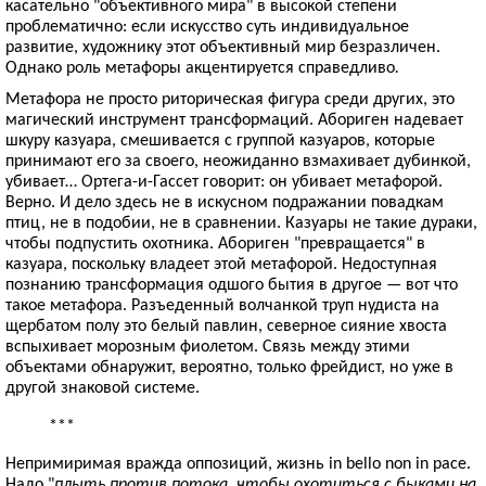
касательно "объективного мира" в высокой степени
проблематично: если искусство суть индивидуальное
развитие, художнику этот объективный мир безразличен.
Однако роль метафоры акцентируется справедливо
.
Метафора не просто риторическая фигура среди других, это
магический инструмент трансформаций. Абориген надевает
шкуру казуара, смешивается с группой казуаров, которые
принимают его за своего, неожиданно взмахивает дубинкой,
убивает… Ортега-и-Гассет говорит: он убивает метафорой.
Верно. И дело здесь не в искусном подражании повадкам
птиц, не в подобии, не в сравнении. Казуары не такие дураки,
чтобы подпустить охотника. Абориген "превращается" в
казуара, поскольку владеет этой метафорой. Недоступная
познанию трансформация одшого бытия в другое — вот что
такое метафора. Разъеденный волчанкой труп нудиста на
щербатом полу это белый павлин, северное сияние хвоста
вспыхивает морозным фиолетом. Связь между этими
объектами обнаружит, вероятно, только фрейдист, но уже в
другой знаковой системе.
***
Непримиримая вражда оппозиций, жизнь in bello non in pace.
Надо "
плыть против потока, чтобы охотиться с быками на