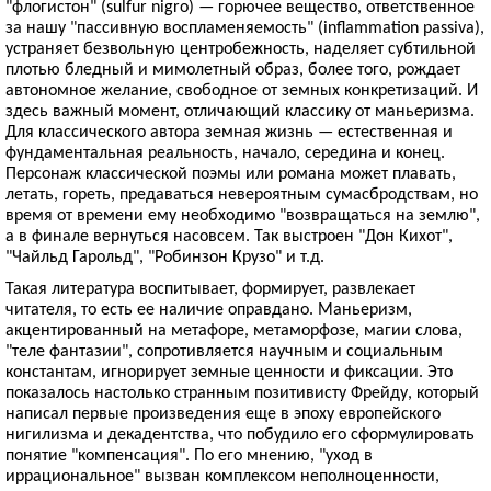
"флогистон" (sulfur nigro) — горючее вещество, ответственное
за нашу "пассивную воспламеняемость" (inflammation passiva),
устраняет безвольную центробежность, наделяет субтильной
плотью бледный и мимолетный образ, более того, рождает
автономное желание, свободное от земных конкретизаций. И
здесь важный момент, отличающий классику от маньеризма.
Для классического автора земная жизнь — естественная и
фундаментальная реальность, начало, середина и конец.
Персонаж классической поэмы или романа может плавать,
летать, гореть, предаваться невероятным сумасбродствам, но
время от времени ему необходимо "возвращаться на землю",
а в финале вернуться насовсем. Так выстроен "Дон Кихот",
"Чайльд Гарольд", "Робинзон Крузо" и т.д.
Такая литература воспитывает, формирует, развлекает
читателя, то есть ее наличие оправдано. Маньеризм,
акцентированный на метафоре, метаморфозе, магии слова,
"теле фантазии", сопротивляется научным и социальным
константам, игнорирует земные ценности и фиксации. Это
показалось настолько странным позитивисту Фрейду, который
написал первые произведения еще в эпоху европейского
нигилизма и декадентства, что побудило его сформулировать
понятие "компенсация". По его мнению, "уход в
иррациональное" вызван комплексом неполноценности,