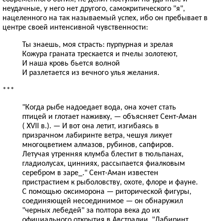
неудачные, у него нет другого, самокритического "я",
нацеленного на так называемый успех, ибо он пребывает в
центре своей интенсивной чувственности:
Ты знаешь, моя страсть: пурпурная и зрелая
Кожура граната трескается и пчелы золотеют,
И наша кровь бьется волной
И разлетается из вечного улья желания.
***
"Когда рыбе надоедает вода, она хочет стать
птицей и глотает наживку, — объясняет Сент-Аман
(
XVII
в.). — И вот она летит, изгибаясь в
призрачном лабиринте ветра, чешуя ликует
многоцветием алмазов, рубинов, сапфиров.
Летучая утренняя клумба блестит в тюльпанах,
гладиолусах, цинниях, рассыпается фиалковым
серебром в заре_." Сент-Аман известен
пристрастием к рыболовству, охоте, флоре и фауне.
С помощью оксиморона — риторической фигуры,
соединяющей несоединимое — он обнаружил
"черных лебедей" за полтора века до их
официального открытия в Австралии. "Лабиринт