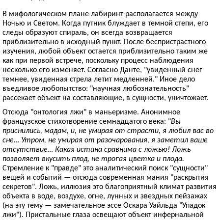
В мифологическом плане лабиринт располагается между
Ночью и Светом. Когда путник блуждает в темной степи, его
следы образуют спираль, он всегда возвращается
приблизительно в исходный пункт. После беспристрастного
изучения, любой объект остается приблизительно таким же
как при первой встрече, поскольку процесс наблюдения
несколько его изменяет. Согласно Данте, "увиденный снег
темнее, увиденная стрела летит медленней." Иное дело
въедливое любопытство: "научная любознательность"
рассекает объект на составляющие, в сущности, уничтожает.
Отсюда "онтология лжи" в маньеризме. Анонимное
французское стихотворение семнадцатого века: "
Вы
приснились, мадам, и, не умирая от страсти, я любил вас во
сне… Утром, не умирая от разочарования, я заметил ваше
отсутствие… Какая истина сравнима с ложью! Ложь
позволяет вкусить плод, не трогая цветка и плода.
Стремление к "правде" это аналитический поиск "сущности"
вещей и событий — отсюда современная мания "раскрытия
секретов". Ложь, иллюзия это благоприятный климат развития
объекта в воде, воздухе, огне, лунных и звездных пейзажах
(на эту тему — замечательное эссе Оскара Уайльда "Упадок
лжи"). Пристальные глаза освещают объект инфернальной