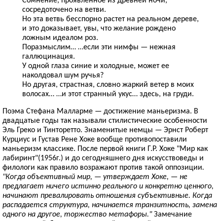
сосредоточено на ветви.
Но эта ветвь бесспорно растет на реальном дереве,
и это доказывает, увы, что желание рождено
ложным идеалом роз.
Поразмыслим… …если эти нимфы — нежная
галлюцинация.
У одной глаза синие и холодные, может ее
наколдовал шум ручья?
Но другая, страстная, словно жаркий ветер в моих
волосах… …и этот странный укус… здесь, на груди.
Поэма Стефана Малларме — достижение маньеризма. В
двадцатые годы так называли стилистические особенности
Эль Греко и Тинторетто. Знаменитые немцы — Эрнст Роберт
Курциус и Густав Рене Хоке вообще противопоставили
маньеризм классике. После первой книги Г.Р. Хоке "Мир как
лабиринт"(1956г.) и до сегодняшнего дня искусствоведы и
филологи как правило возражают против такой оппозиции
.
"Когда объективный мир, — утверждает Хоке, — не
предлагает ничего истинно реального и конкретно ценного,
начинают превалировать отношения субъективные. Когда
распадается структура, начинается транзитность, замена
одного на другое, торжество метафоры."
Замечание