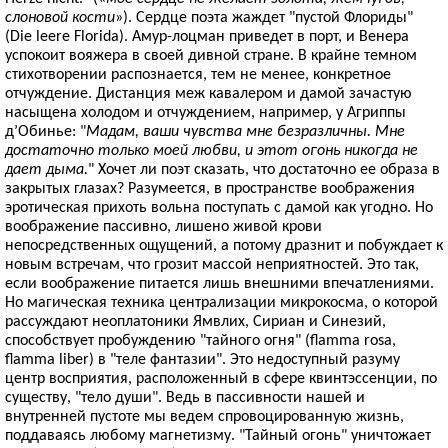
слоновой кости
»). Сердце поэта жаждет "пустой Флориды"
(Die leere Florida). Амур-лоцман приведет в порт, и Венера
успокоит вояжера в своей дивной стране. В крайне темном
стихотворении распознается, тем не менее, конкретное
отчуждение. Дистанция меж кавалером и дамой зачастую
насыщена холодом и отчуждением, например, у Агриппы
д’Обинье: "
Мадам, ваши чувства мне безразличны. Мне
достаточно только моей любви, и этот огонь никогда не
дает дыма.
" Хочет ли поэт сказать, что достаточно ее образа в
закрытых глазах? Разумеется, в пространстве воображения
эротическая прихоть вольна поступать с дамой как угодно. Но
воображение пассивно, лишено живой крови
непосредственных ощущений, а потому дразнит и побуждает к
новым встречам, что грозит массой неприятностей. Это так,
если воображение питается лишь внешними впечатлениями.
Но магическая техника централизации микрокосма, о которой
рассуждают неоплатоники Ямвлих, Сириан и Синезий,
способствует пробуждению "тайного огня" (flamma rosa,
flamma liber) в "теле фантазии". Это недоступный разуму
центр восприятия, расположенный в сфере квинтэссенции, по
существу, "тело души". Ведь в пассивности нашей и
внутренней пустоте мы ведем спровоцированную жизнь,
поддаваясь любому магнетизму. "Тайный огонь" уничтожает