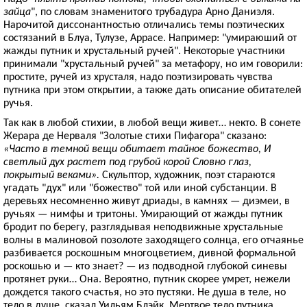
зайца
", по словам знаменитого трубадура Арно Даниэля.
Нарочитой диссонантностью отличались темы поэтических
состязаний в Блуа, Тулузе, Аррасе. Например: "умираюший от
жажды путник и хрустальный ручей". Некоторые участники
принимали "хрустальный ручей" за метафору, но им говорили:
простите, ручей из хрусталя, надо поэтизировать чувства
путника при этом открытии, а также дать описание обитателей
ручья.
Так как в любой стихии, в любой вещи живет… некто. В сонете
Жерара де Нерваля "Золотые стихи Пифагора" сказано:
«Часто в темной вещи обитает тайное божество, И
светлый дух растет под грубой корой Словно глаз,
покрытый веками».
Скульптор, художник, поэт стараются
угадать "дух" или "божество" той или иной субстанции. В
деревьях несомненно живут дриады, в камнях — диэмеи, в
ручьях — нимфы и тритоны. Умирающий от жажды путник
бродит по берегу, разглядывая неподвижные хрустальные
волны в малиновой позолоте заходящего солнца, его отчаянье
разбивается роскошным многоцветием, дивной формальной
роскошью и — кто знает? — из подводной глубокой синевы
протянет руки… Она. Вероятно, путник скорее умрет, нежели
дождется такого счастья, но это пустяки. Не душа в теле, но
тело в душе, сказал Уильям Блэйк. Мертвое тело путника