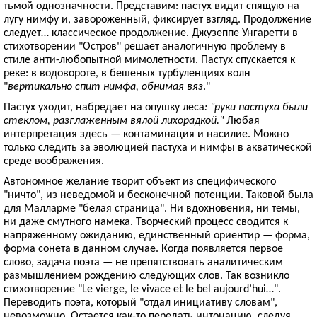
тьмой однозначности. Представим: пастух видит спящую на
лугу нимфу и, завороженный, фиксирует взгляд. Продолжение
следует… классическое продолжение. Джузеппе Унгаретти в
стихотворении "Остров" решает аналогичную проблему в
стиле анти-любопытной мимолетности. Пастух спускается к
реке: в водовороте, в бешеных турбуленциях волн
"
вертикально спит нимфа, обнимая вяз
."
Пастух уходит, набредает на опушку леса
: "руки пастуха были
стеклом, разглаженным вялой лихорадкой."
Любая
интерпретация здесь — контаминация и насилие. Можно
только следить за эволюцией пастуха и нимфы в акватической
среде воображения.
Автономное желание творит объект из специфического
"ничто", из неведомой и бесконечной потенции. Таковой была
для Малларме "белая страница". Ни вдохновения, ни темы,
ни даже смутного намека. Творческий процесс сводится к
напряженному ожиданию, единственный ориентир — форма,
форма сонета в данном случае. Когда появляется первое
слово, задача поэта — не препятствовать аналитическим
размышлением рождению следующих слов. Так возникло
стихотворение "Le vierge, le vivace et le bel aujourd’hui…".
Переводить поэта, который "отдал инициативу словам",
невозможно. Остается как-то передать интонацию, следуя