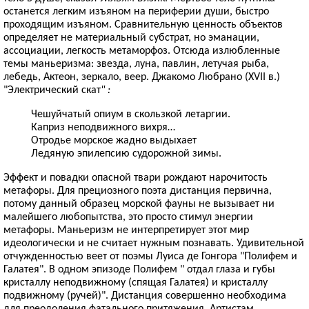
останется легким изъяном на периферии души, быстро
проходящим изъяном. Сравнительную ценность объектов
определяет не материальный субстрат, но эманации,
ассоциации, легкость метаморфоз. Отсюда излюбленные
темы маньеризма: звезда, луна, павлин, летучая рыба,
лебедь, Актеон, зеркало, веер. Джакомо Любрано (XVII в.)
"Электрический скат
" :
Чешуйчатый опиум в скользкой летаргии.
Каприз неподвижного вихря…
Отродье морское жадно выдыхает
Ледяную эпилепсию судорожной зимы.
Эффект и повадки опасной твари рождают нарочитость
метафоры. Для прециозного поэта дистанция первична,
потому данный образец морской фауны не вызывает ни
малейшего любопытства, это просто стимул энергии
метафоры. Маньеризм не интерпретирует этот мир
идеологически и не считает нужным познавать. Удивительной
отчужденностью веет от поэмы Луиса де Гонгора "Полифем и
Галатея". В одном эпизоде Полифем " отдал глаза и губы
кристаллу неподвижному (спящая Галатея) и кристаллу
подвижному (ручей)". Дистанция совершенно необходима
для преодоления фатального притяжения. Артистам