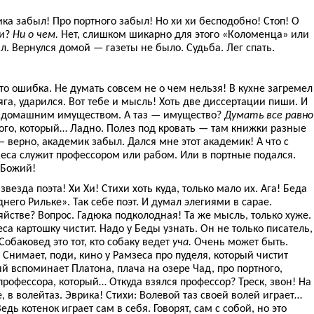
ка забыл! Про портного забыл! Но хи хи бесподобно! Стоп! О
хи?
Ни о чем.
Нет, слишком шикарно для этого «Коломенца» или
ыл. Вернулся домой — газеты не было. Судьба. Лег спать.
то ошибка. Не думать совсем не о чем нельзя! В кухне загремел
няга, ударился. Вот тебе и мысль! Хоть две диссертации пиши. И
с домашним имуществом. А таз — имущество?
Думать все равно
того, который… Ладно. Полез под кровать — там книжки разные
— верно, академик забыл. Дался мне этот академик! А что с
еса служит профессором или рабом. Или в портные подался.
 Божий!
везда поэта! Хи Хи! Стихи хоть куда, только мало их. Ага! Беда
его Рильке». Так себе поэт. И думал элегиями в сарае.
яйстве? Вопрос. Гадюка подколодная! Та же мысль, только хуже.
са картошку чистит. Надо у Беды узнать. Он не только писатель,
Собаковед это тот, кто собаку ведет
уча.
Очень может быть.
 Снимает, поди, кино у Рамзеса про пуделя, который чистит
ый вспоминает Платона, плача на озере Чад, про портного,
рофессора, который… Откуда взялся профессор? Треск, звон! На
, в волейтаз. Эврика! Стихи: Волевой таз своей волей играет…
едь котенок играет сам в себя. Говорят, сам с собой, но это