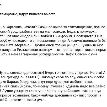
е
таморгане, вдруг пишется вместе)
но, картошка, качели? Сложное какое-то стихотворение, полное
всякий урод разбогатеет на желтофиоли. Беда, к примеру…
нет? Вот Квазимодо или Столбей Никифорыч. Последнего я и в
орубку проходил-то в письменном виде. А кощунственные (я бы
еки Фата-Моргане»! Против оной только рыцарь Лузиньян мог
Ну напустит Рильке свою пантеру — от нее(пантеры) только перья
. Есть в нем загадочная
расчудесность.
Тьфу! Совсем с ума
Ну и словечко «доносятся»! Будто гонгом пишут донос. Кстати! А
гонг(откуда он взялся?)…Хлопнул себя по лбу,
отнесясь
к себе
даке бардак бардаком, а тут еще дурацкое любопытство.
нная связь(мразь, по-моему, лучше) с «думать надо все равно
! Лучше уж сразу слизнуть или стяпнуть. Скажем «уж стяпнул
опросов возникает. Какой-нибудь дотошный критик спросит: а
к! Он ответит в таком духе: