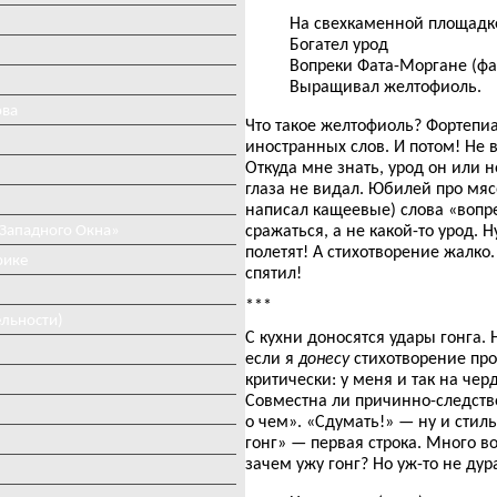
На свехкаменной площадк
Богател урод
Вопреки Фата-Моргане (фа
Выращивал желтофиоль.
ова
Что такое желтофиоль? Фортепиа
иностранных слов. И потом! Не 
Откуда мне знать, урод он или 
глаза не видал. Юбилей про мяс
написал кащеевые) слова «вопр
 Западного Окна»
сражаться, а не какой-то урод. 
полетят! А стихотворение жалко
рике
спятил!
***
ельности)
С кухни доносятся удары гонга. 
если я
донесу
стихотворение про 
критически: у меня и так на чер
Совместна ли причинно-следстве
о чем». «Сдумать!» — ну и стиль
гонг» — первая строка. Много в
зачем ужу гонг? Но уж-то не дура