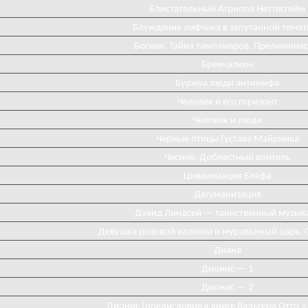
Блистательный Агриппа Неттесгейм
Блуждание лифчика в запутанной темат
Босеан. Тайна тамплиеров. Прелимина
Бренчалкин
Буржуа люди антимифа
Человек и его горизонт
Человек и люди
Черные птицы Густава Майринка
Чеснок. Доблестный воитель
Цивилизация Блефа
Дегуманизация
Дэвид Линдсей — таинственный музык
Девушка розовой калитки и муравьиный царь. 
Диана
Диониc — 1
Дионис — 2
Дионис (предисловие к книге Вальтера Отто 