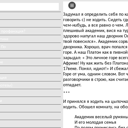
Задумал я определить себя по ка
говорить c) не ходить. Сидеть г
чем-нибудь,
а все равно о чем. 
плешивый академик, вися на тур
и профанация?
здорово напугал наш дворник Он
етике
твой повесился». Академик сорв
 По
дворника. Хорошо, врач попался 
горе. А наш Платон как в пивной
зарыдал: « Это личное горе всег
ое
Африке! Ну как жить без Платона
17веке. Понял, идиот!» И сбежал
Горе от ума, одним словом. Вот 
иция
разговорчики в строю, как счита
отпадает.
потезы)
***
и
И принялся я ходить на
цыпочка
ходить. Обошел комнату, на обо
Академик веселый румян
И его молодая семья
По полям пронеслись без 