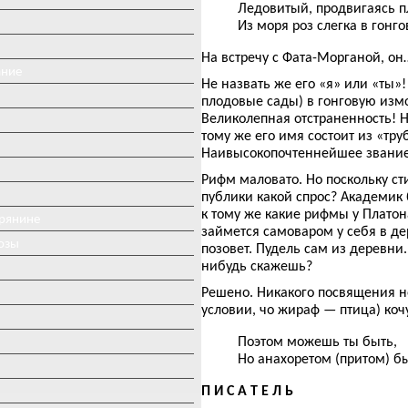
Ледовитый, продвигаясь пл
Из моря роз слегка в гонг
На встречу с Фата-Морганой, он
ание
Не назвать же его «я» или «ты»
плодовые сады) в гонговую изм
Великолепная отстраненность! На
тому же его имя состоит из «труб
Наивысокопочтеннейшее звание!
Рифм маловато. Но поскольку ст
публики какой спрос? Академик 
к тому же какие рифмы у Платон
ерянине
займется самоваром у себя в де
озы
позовет. Пудель сам из деревни
нибудь скажешь?
Решено. Никакого посвящения не
условии, чо жираф — птица) коч
Поэтом можешь ты быть,
Но анахоретом (притом) б
П И С А Т Е Л Ь