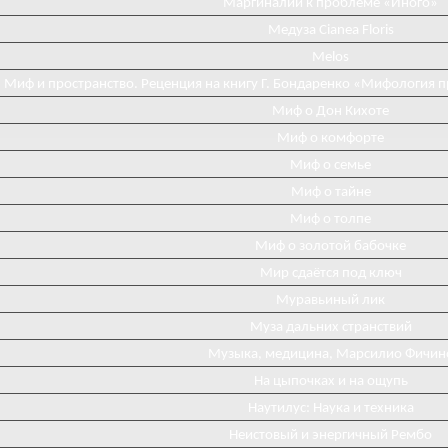
Маргиналии к проблеме «Иного»
Медуза Cianea Floris
Melos
Миф и пространство. Реценция на книгу Г. Бондаренко «Мифология 
Миф о Дон Кихоте
Миф о комфорте
Миф о семье
Миф о тайне
Миф о толпе
Миф о золотой бабочке
Мир сдаётся под ключ
Муравьиный лик
Муза дальних странствий
Музыка, медицина, Марсилио Фичин
На цыпочках и на ощупь
Наутилус: Наука и техника
Неистовый и энергичный Рембо