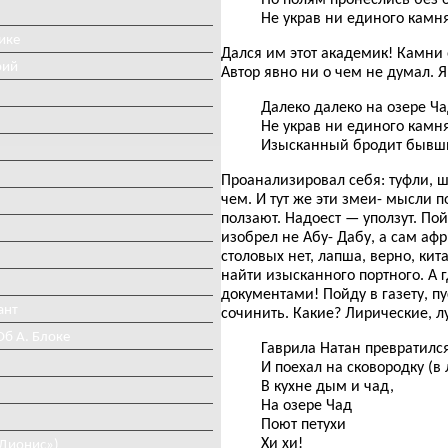
Не украв ни единого камня
ике
Дался им этот академик! Камни о
рий
Автор явно ни о чем не думал. Я
Далеко далеко на озере Ча
Не украв ни единого камн
Изысканный бродит бывши
Проанализировал себя: туфли, ш
чем. И тут же эти змеи- мысли 
ползают. Надоест — уползут. Пой
изобрел не Абу- Дабу, а сам аф
столовых нет, лапша, верно, кита
найти изысканного портного. А г
документами! Пойду в газету, пу
ант
сочинить. Какие? Лирические, л
Об А. Блоке
Гаврила Натан превратился
И поехал на сковородку (в 
В кухне дым и чад,
На озере Чад
Поют петухи
Хи хи!
«Дионис»)