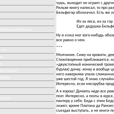
чушь, выходит он играет с други
Рильке книгу написал, то про ра
Бельфегор обозначил. Есть же з
Из-за леса, из-за гор
Едет дедушка Бельфе
 Вячеслава Иванова
Ну и
езжа
мог кого-нибудь обоз
все равно о чем.
***
-«я»
Молчание. Сижу на кровати, де
ла
Стихотворение приближается, н
о
«двухстопный ионический трохей
бурлак) дочку, кочку и вообще ц
ного Норда
него наверняка упала сломанна
вообще
уже шестой год. Я знаю случайн
Интересно, если мясорубка прод
А я хорош!
Думать надо все равн
поэт. Интересно, а поэты в курс
ак зло
пантеру у себя. Беда с этим Бе
знают, кроме Платона да Рамзес
съездах выступать, а не книги п