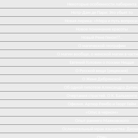
Некоторые особенности лабиринта
Нотр-Дам де Пари: Это убьет то
Новая лирика: «Мера и путь вопроса
Новое понимание красоты
Новый Рене Генон!?..
О магической географии
О магии вообще, о женской магии в част
Евгений Головин о поэзии Ницше
О Русской вещи (рецензия)
О Жене Дебрянской
Об одной гипотезе Александра Дугин
Очертания страстей. О К. Бальмонте
Офелия. Артюр Рембо и Георг Гейм
«Опус в черном»
Опыт раннего Маяковского
Ослепительный мрак язычества: Дион
Отец