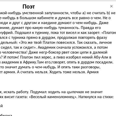
Поэт
×
кой-нибудь умственной запутанности, чтобы a) не считать b) не
де-нибудь в большом кабинете и думать все равно о чем. Не о
Люди и друг с другом и наедине думают о чем-нибудь. Даже
нике, думает про какую-нибудь туманность. Правда его
уфрий. Подошел к турнику, пока тот висел и как заорет: «Платон
ался с турника прямо в дурдом, продолжая повторять фразу
дельный: «Это же твой Платон повесился. Так сказать, личное
 сидел, так и сидит». Академик сначала успокоился, а потом
о человечества! Даже негр-боксер рвет свои цепи в далекой
? И потом! Платон пил херес, а пиво изобрел некий Абу-Али в
 академик в Африку.Там его,говорят, опять в дурдом посадили.
что значит думать о
чем-нибудь.
И опять таки разговоры,
ет армия. А считать нельзя. Ходить тоже нельзя. Армия
х
, искать работу. Подумал: ходить на
цыпочках
не значит
ях висит газета: «Веселый каменоломнец». Наткнулся на стихи:
ый
обмана,