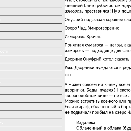
здешней бане трубочистом
труд
изморозь
преставился! Ну я поше
Онуфрий подсказал хорошее сло
»
Озеро Чад. Умиротворенно
Изморозь. Кричат.
Понятная суматоха — негры, ак
изморозь — подходяще для фата
ности
Дворник Онуфрий хотел сказать 
Увы. Дворники нуждаются в реда
***
а
А может совсем ни к чему все 
дворники, Беды, пуделя? Некот
звероподобном виде — не все ли
Можно встретить кое-кого или п
Если жираф, облаченный в барх
не подкачал) прибыл на озеро Ча
ис
Издалека
Облаченный в облака (буде