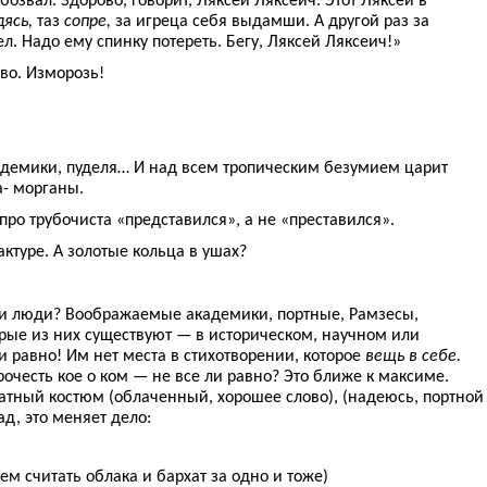
ясь,
таз
сопре,
за игреца себя выдамши. А другой раз за
л. Надо ему спинку потереть. Бегу, Ляксей Ляксеич!»
во. Изморозь!
адемики, пуделя… И над всем тропическим безумием царит
- морганы.
про трубочиста «представился», а не «преставился».
ктуре. А золотые кольца в ушах?
эти люди? Воображаемые академики, портные, Рамзесы,
орые из них существуют — в историческом, научном или
 равно! Им нет места в стихотворении, которое
вещь в себе.
рочесть кое о ком — не все ли равно? Это ближе к максиме.
атный костюм (облаченный, хорошее слово), (надеюсь, портной
д, это меняет дело:
м считать облака и бархат за одно и тоже)