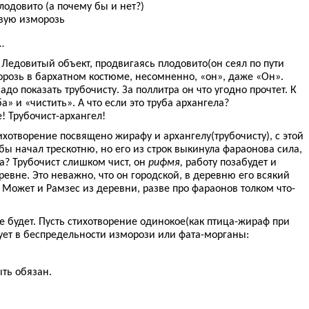
одовито (а почему бы и нет?)
овую изморозь
…
! Ледовитый объект, продвигаясь плодовито(он сеял по пути
орозь в бархатном костюме, несомненно, «он», даже «Он».
до показать трубочисту. За поллитра он что угодно прочтет. К
а» и «чистить». А что если это труба архангела?
 Трубочист-архангел!
ихотворение посвящено жирафу и архангелу(трубочисту), с этой
бы начал трескотню, но его из строк выкинула фараонова сила,
а? Трубочист слишком чист, он
рифмя,
работу позабудет и
ревне. Это неважно, что он городской, в деревню его всякий
. Может и Рамзес из деревни, разве про фараонов толком что-
 будет. Пусть стихотворение одинокое(как птица-жираф при
ует в беспредельности изморози или фата-морганы:
ыть обязан.