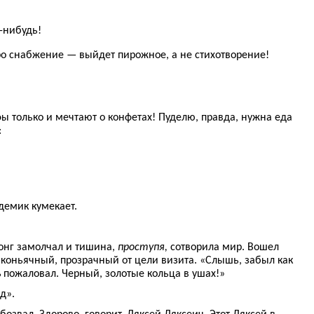
-нибудь!
ро снабжение — выйдет пирожное, а не стихотворение!
ы только и мечтают о конфетах! Пуделю, правда, нужна еда
:
адемик кумекает.
гонг замолчал и тишина,
проступя,
сотворила мир. Вошел
коньячный, прозрачный от цели визита. «Слышь, забыл как
ь
пожаловал. Черный, золотые кольца в ушах!»
ад».
бозвал. Здорово, говорит, Ляксей Ляксеич. Этот Ляксей в