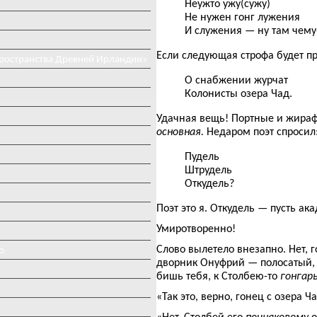
Неужто ужу(сужу)
Не нужен гонг лужения
И служения — ну там чему
Если следующая строфа будет п
пространства Древней Ирландии»
О снабжении журчат
Колонисты озера Чад.
Удачная вещь! Портные и жираф
основная.
Недаром поэт спросил
Пудель
Штрудель
Откудель?
Поэт это я. Откудель — пусть ак
Умиротворенно!
Слово вылетело внезапно. Нет, 
о
дворник Онуфрий — полосатый, 
бишь тебя, к Столбею-то
гонгар
«Так это, верно, гонец с озера Ч
«Нет, Столбей его
поинаковому
о