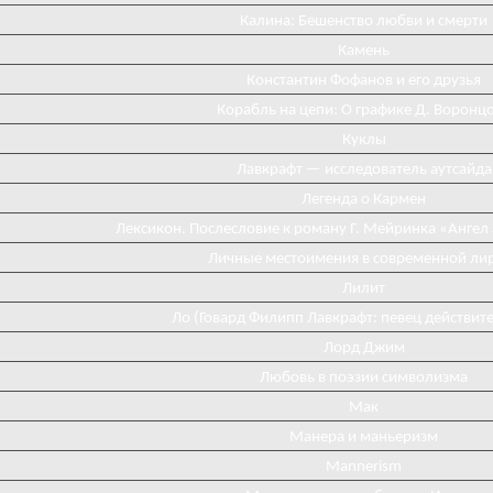
Калина: Бешенство любви и смерти
Камень
Константин Фофанов и его друзья
Корабль на цепи: О графике Д. Воронц
Куклы
Лавкрафт — исследователь аутсайда
Легенда о Кармен
Лексикон. Послесловие к роману Г. Мейринка «Ангел
Личные местоимения в современной ли
Лилит
Ло (Говард Филипп Лавкрафт: певец действит
Лорд Джим
Любовь в поэзии символизма
Мак
Манера и маньеризм
Mannerism