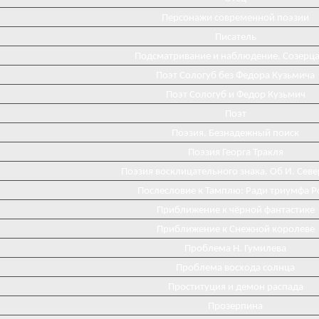
Персонажи современной поэзии
Писатель
Подсматривание и наблюдение. Созерц
Поэт Сологуб без Федора Кузьмича
Поэт Сологуб и Федор Кузьмич
Поэт
Поэзия. Безнадежный поиск
Поэзия Георга Тракля
Поэзия восклицательного знака. Об И. Сев
Послесловие к Тамплю: Ради триумфа Р
Приближение к чёрной фантастике
Приближение к Снежной королеве
Проблема Н. Гумилева
Проблема восхода солнца
Проституция и демон распада
Прозерпина