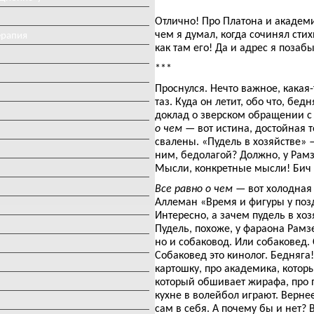
Отлично! Про Платона и академи
чем я думал, когда сочинял сти
ерапия
как там его! Да и адрес я позаб
***
Проснулся. Нечто важное, какая-
таз. Куда он летит, обо что, бед
доклад о зверском обращении 
о чем
— вот истина, достойная 
свалены. «Пудель в хозяйстве» 
ним, бедолагой? Должно, у Рамз
Мысли, конкретные мысли! Бич
Все равно о чем
— вот холодная з
Аллеман «Время и фигуры у поздн
Интересно, а зачем пудель в хоз
Пудель, похоже, у фараона Рамзе
но и собаковод. Или собаковед. 
Собаковед это кинолог. Бедняга!
картошку, про академика, котор
который обшивает жирафа, про п
кухне в волейбол играют. Вернее
сам в себя. А почему бы и нет? В