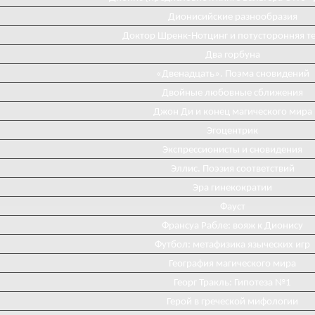
Дионисийские разнообразия
Доктор Шренк-Нотцинг и потусторонняя т
Два горбуна
«Двенадцать». Поэма сновидений
Двойные любовные сближения
Джон Ди и конец магического мира
Эгоцентрик
Экспрессионисты и сновидения
Эллис. Поэзия соответствий
Эра гинекократии
Фауст
Франсуа Рабле: вояж к Дионису
Футбол: метафизика языческих игр
География магического мира
Георг Тракль: Гипотеза №1
Герой в греческой мифологии