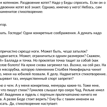
м котенком. Раздвоение котят? Надо у Беды спросить. Если он о
здвоении котят всё знает. Однако, имечко у него! Небось, сам
наменитое стихотворение:
гор.
вать. Господи! Одни конкретные соображения. А думать надо
епричастно
скреща
ноги. Может быть,
чеша
затылок?
адвигается. Может, ограничиться одним размером? Скажем,
» Баллада и точка. Но проклятая точка тащит за собой (как
елое болото! На кухне снова загремел таз.
Визжа,
на сей раз. На
я мясорубка, которую племянник Столбея Никифирыча чинит
о, меня на юбилей позвали. К делу. Надвигается стихотворение.
ырявит таз, имущественный спорт запретят?
о о чем.
А у меня конкретика, мемуары какие-то. Тоже мне,
е, что пишут стихи? Гумилев слышал про озеро Чад. Рильке имел
дой! Академик и пудель с портным
припечатанно
ничего не
а. А разве Беде стоит верить? Ему бы с таким именем на
исать. Да, стихотворение наступает: