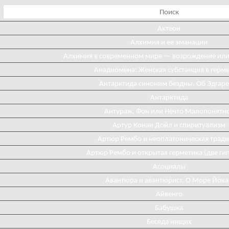
Актеон
Алхимия и ее эманации
Алхимия в современном мире — возрождение ил
Анадиомена: Женская субстанция в герм
Антарктида синоним бездны. Об Эдгаре
Антарктида
Антураж, Фон или Нечто Малопонятн
Артур Конан Дойл и спиритуализм
Артюр Рембо и неоплатоническая трад
Артюр Рембо и открытая герметика (две ги
Асоциалы
Авантюра и авантюрист. О Море Йока
Айвенго
Бабушка
Беседа нищих