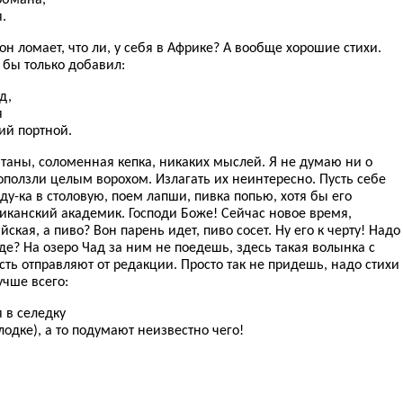
.
н ломает, что ли, у себя в Африке? А вообще хорошие стихи.
 бы только добавил:
д,
я
й портной.
таны, соломенная кепка, никаких мыслей. Я не думаю ни о
поползли целым ворохом. Излагать их неинтересно. Пусть себе
ду-ка в столовую, поем лапши, пивка попью, хотя бы его
риканский академик. Господи Боже! Сейчас новое время,
йская, а пиво? Вон парень идет, пиво сосет. Ну его к черту! Надо
де? На озеро Чад за ним не поедешь, здесь такая волынка с
сть отправляют от редакции. Просто так не придешь, надо стихи
учше всего:
 в селедку
лодке), а то подумают неизвестно чего!