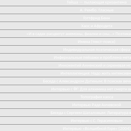
Гейша — пылающая хризантема
А. Рембо. Гласные
Готтфрид Бенн
Хаос и Афродита
«И в садах расцветут анемоны, фиалки и сны…» Поэтика
Имена (текст-поиск)
Индивидуальная поэтическая сфера
Инфернальные пейзажи и проблема мета
Иннокентий Анненский и сиреневая мг
Интеллигенция: Надо жить интенсивн
Беседа с Александром Дугиным: В поисках веч
Интервью с ФГ: Для алхимика нет смерти 
Топография хаоса
Интервью Раде Анчевской
Беседа с Сергеем Шаталовым: Литература к
Интервью с С. Герасимовым
Интервью «Волшебной Горе» (2004)