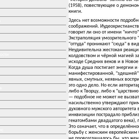
(1958), повествующее о демоно
книги.
Здесь нет возможности подробн
»
соображений. Иудеохристианств
говорит ли оно от имени "ничто"
Экстраполяция умозрительного "м
"оттуда" проникают "сюда" в ви
Неудивительна жестокая реакци
ности
колдовством и чёрной магией з
исходе Средних веков и в Ново
Когда душа постигает энергии и
манифестированной, "здешней" 
явных, смутных, неявных воспри
это одно дело. Но если авторит
а
либо к Творцу, либо к "царстви
— подобное не может не вызвать
насильственно утверждают прим
духовного мужского авторитета 
инквизиции пострадало приблизи
гекатомбами двадцатого века), 
Это означает, что в определённ
ис
борьбу с женским европейским б
не провозглашалось бы, что жен