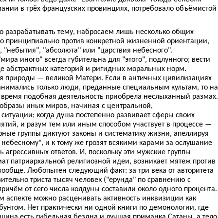
мании в трёх французских провинциях, потребовало объёмистой
о разрабатывать тему, набросаем лишь несколько общих
о принципиально против конкретной жизненной ориентации,
, "небытия", "абсолюта" или "царствия небесного".
ира иного" всегда губительна для "этого", подлунного; вести
де абстрактных категорий и ригидных моральных норм.
я природы — великой Матери. Если в античных цивилизациях
анимались только люди, преданные специальным культам, то на
е время подобная деятельность приобрела неслыханный размах.
 образы иных миров, начиная с центральной,
ситуации; когда душа постепенно развивает сферы своих
ятий, и разум тем или иным способом участвует в процессе —
арные группы диктуют законы и систематику жизни, апеллируя
ю небесному", и к тому же грозят всякими карами за ослушание
 агрессивных ответов. И, поскольку эти мужские группы
ат патриархальной религиозной идеи, возникает мятеж против
вообще. Любопытен следующий факт: за три века от авторитета
тельно триста тысяч человек ("ерунда" по сравнению с
причём от сего числа колдуны составили около одного процента.
ом аспекте можно расценивать активность инквизиции как
унтом. Нет практически ни одной книги по демонологии, где
щина есть гибельная бездна и лучшая приманка Сатаны, а тело