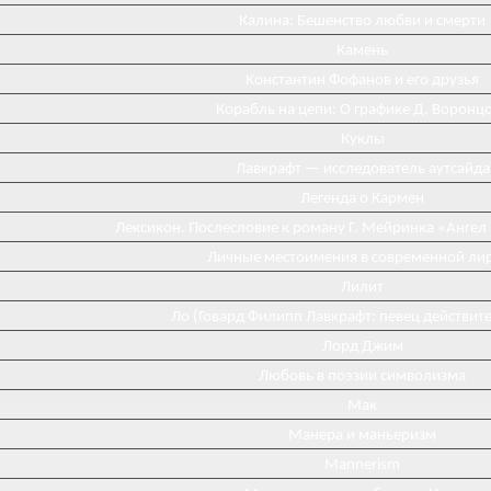
Калина: Бешенство любви и смерти
Камень
Константин Фофанов и его друзья
Корабль на цепи: О графике Д. Воронц
Куклы
Лавкрафт — исследователь аутсайда
Легенда о Кармен
Лексикон. Послесловие к роману Г. Мейринка «Ангел
Личные местоимения в современной ли
Лилит
Ло (Говард Филипп Лавкрафт: певец действит
Лорд Джим
Любовь в поэзии символизма
Мак
Манера и маньеризм
Mannerism