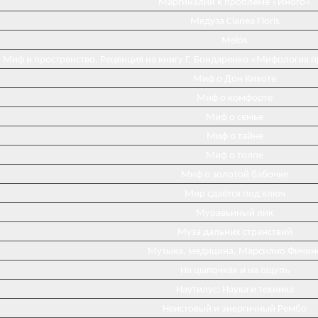
Маргиналии к проблеме «Иного»
Медуза Cianea Floris
Melos
Миф и пространство. Реценция на книгу Г. Бондаренко «Мифология 
Миф о Дон Кихоте
Миф о комфорте
Миф о семье
Миф о тайне
Миф о толпе
Миф о золотой бабочке
Мир сдаётся под ключ
Муравьиный лик
Муза дальних странствий
Музыка, медицина, Марсилио Фичин
На цыпочках и на ощупь
Наутилус: Наука и техника
Неистовый и энергичный Рембо