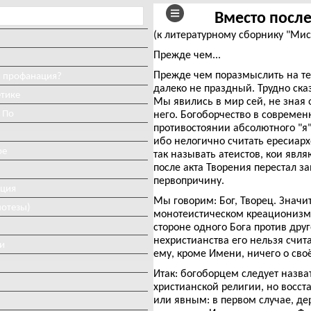
Вместо посл
(к литературному сборнику "Мис
Прежде чем...
Прежде чем поразмыслить на тем
и профанация?
далеко не праздный. Трудно ска
етике
Мы явились в мир сей, не зная о
 По
него. Богоборчество в совреме
противостоянии абсолютного "я"
ибо нелогично считать ересиар
ое
так называть атеистов, кои явл
после акта Творения перестал з
первопричину.
иция
Мы говорим: Бог, Творец. Значит
потезы)
монотеистическом креационизме
стороне одного Бога против дру
нехристианства его нельзя счит
и
ему, кроме Имени, ничего о сво
Итак: богоборцем следует назва
христианской религии, но восст
или явным: в первом случае, де