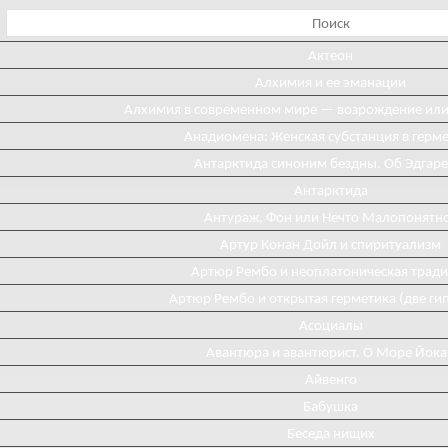
Актеон
Алхимия и ее эманации
Алхимия в современном мире — возрождение ил
Анадиомена: Женская субстанция в герм
Антарктида синоним бездны. Об Эдгаре
Антарктида
Антураж, Фон или Нечто Малопонятн
Артур Конан Дойл и спиритуализм
Артюр Рембо и неоплатоническая трад
Артюр Рембо и открытая герметика (две ги
Асоциалы
Авантюра и авантюрист. О Море Йока
Айвенго
Бабушка
Беседа нищих