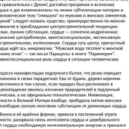
 сравнительно с Духом) достойно презрения и всяческих
, душа и дух взаимосвязаны по линии субтилизации материи и
человеческое тело "смешано" из мужских и женских элементов.
иной" следует назвать существо, преимущественно по-женски
ованное в преобладании центростремительной тенденции.
ская, лунная субстанция, сердце — солнечно-андрогинная;
ганизме центробежную, квинтэссенциальную, экстенсивную
остремительную, интенсивную. Сердце суть центр, причастный
рдце идёт ось микрокосма. "Мужская вода тяготеет к женской
кому огню" — так писал Парацельс в книге "Парамирум".
квинтэссенциальная роль сердца в ситуации человеческих
цессе манифестации подлунного бытия, что резко отрицает
ионизма в своих парадигмах: Ева от Адама, дерево корнями
 легитимно в том случае, если парадиз был расположен в
грехопадения явилось изгнание прародителей в подлунный
ическая, а не официально технологическая. Инквизиция,
ности и Великой Матери вообще, пробудила мятеж женских
 освободив лунную мозговую субстанцию от доминации сердца.
бенно в её крайних формах, привела к постепенной утрате
ости, разорвала связь интеллекта сердца и церебрального
 от сердца необходимую интеллектуальную энергию и принялся