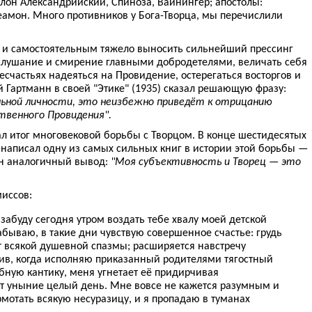
лон Александрийский, Спиноза, Вайнингер; апостолы:
амон. Много противников у Бога-Творца, мы перечислили
 и самостоятельным тяжело выносить сильнейший прессинг
ослушание и смирение главными добродетелями, величать себя
есчастьях надеяться на Провидение, остерегаться восторгов и
 Гартманн в своей "Этике" (1935) сказал решающую фразу:
льной личности, это неизбежно приведёт к отрицанию
венного Провидения".
л итог многовековой борьбы с Творцом. В конце шестидесятых
 написал одну из самых сильных книг в истории этой борьбы —
ан аналогичный вывод:
"Моя субъективность и Творец — это
иссов:
 забуду сегодня утром воздать тебе хвалу моей детской
абываю, в такие дни чувствую совершенное счастье: грудь
т всякой душевной спазмы; расширяется навстречу
отив, когда исполняю приказанный родителями тягостный
бную кантику, меня угнетает её придирчивая
ет уныние целый день. Мне вовсе не кажется разумным и
мотать всякую несуразицу, и я пропадаю в туманах