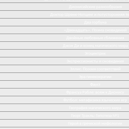
Дионисийские разнообразия
Доктор Шренк-Нотцинг и потусторонняя т
Два горбуна
«Двенадцать». Поэма сновидений
Двойные любовные сближения
Джон Ди и конец магического мира
Эгоцентрик
Экспрессионисты и сновидения
Эллис. Поэзия соответствий
Эра гинекократии
Фауст
Франсуа Рабле: вояж к Дионису
Футбол: метафизика языческих игр
География магического мира
Георг Тракль: Гипотеза №1
Герой в греческой мифологии