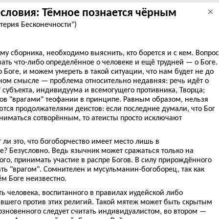
есловия: Тёмное познается чёрным
×
терия Бесконечности")
у сборника, необходимо выяснить, кто борется и с кем. Вопрос
зать что-либо определённое о человеке и ещё трудней — о Боге.
 Боге, и можем умереть в такой ситуации, что нам будет не до
нном смысле — проблема относительно недавняя: речь идёт о
 субъекта, индивидуума и всемогущего противника, Творца;
хов "врагами" теофании в принципе. Равным образом, нельзя
яются продолжателями деистов: если последние думали, что Бог
аниматься сотворённым, то атеисты просто исключают
 ли это, что богоборчество имеет место лишь в
? Безусловно. Ведь язычник может сражаться только на
гого, принимать участие в распре Богов. В силу прирождённого
ать "врагом". Сомнителен и мусульманин-богоборец, так как
ём Боге неизвестно.
ть человека, воспитанного в правилах иудейской либо
авшего против этих религий. Такой мятеж может быть скрытым
рзновенного следует считать индивидуалистом, во втором —