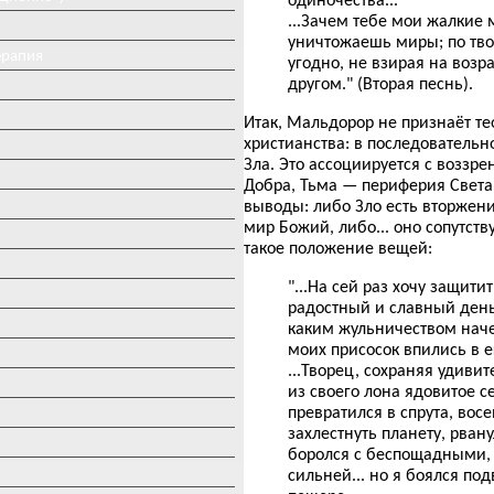
...Зачем тебе мои жалки
уничтожаешь миры; по твое
ерапия
угодно, не взирая на возр
другом." (Вторая песнь).
Итак, Мальдорор не признаёт те
христианства: в последовательн
Зла. Это ассоциируется с воззр
Добра, Тьма — периферия Света.
выводы: либо Зло есть вторжени
мир Божий, либо... оно сопутст
такое положение вещей:
"...На сей раз хочу защити
радостный и славный день
каким жульничеством наче
моих присосок впились в 
...Творец, сохраняя удиви
из своего лона ядовитое с
превратился в спрута, вос
захлестнуть планету, рван
боролся с беспощадными, 
сильней... но я боялся по