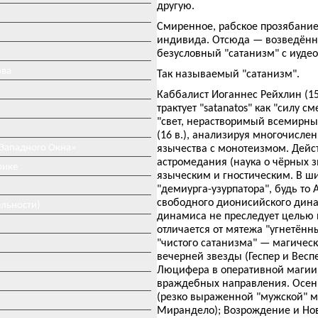
другую.
Смиренное, рабское прозябание
индивида. Отсюда — возведённ
безусловный "сатанизм" с иудео
ова
Так называемый "сатанизм".
Каббалист Иоганнес Рейхлин (15-
трактует "satanatos" как "силу 
"свет, нерастворимый всемирны
(16 в.), анализируя многочисле
 Западного Окна»
язычества с монотеизмом. Дейст
астромедания (наука о чёрных з
рике
языческим и гностическим. В ш
"демиурга-узурпатора", будь то 
свободного дионисийского дина
ельности)
динамиса не преследует целью 
отличается от мятежа "угнетённы
"чистого сатанизма" — магичес
вечерней звезды (Геспер и Вес
Люцифера в оперативной магии.
враждебных направления. Осень
(резко выраженной "мужской" ма
Мирандело); Возрождение и Нов