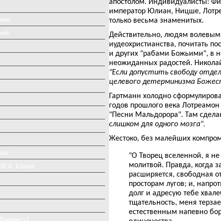
апостолом. Индивидуалисты: Фи
император Юлиан, Ницше, Лотре
ике
только весьма знаменитых.
рий
Действительно, людям волевым
иудеохристианства, почитать п
и других "рабами Божьими", в н
неожиданных радостей. Николай
"Если допустить свободу отде
целевого детерминизма Божест
Гартманн холодно сформулирова
годов прошлого века Лотреамон
"Песни Мальдорора". Там сдел
слишком для одного мозга".
Жестоко, без малейших компром
ант
"О Творец вселенной, я не
молитвой. Правда, когда з
Об А. Блоке
расширяется, свободная о
просторам лугов; и, напр
долг и адресую тебе хвале
тщательность, меня терза
естественным напевно бор
«Дионис»)
одиночества...