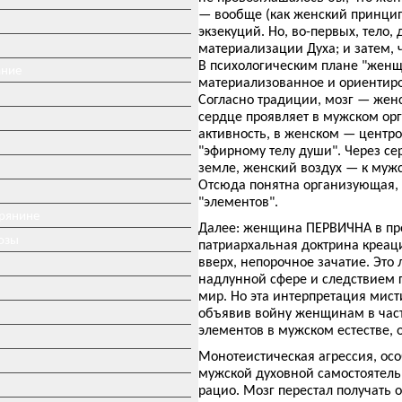
— вообще (как женский принцип
экзекуций. Но, во-первых, тело
материализации Духа; и затем, 
В психологическим плане "женщ
ание
материализованное и ориентир
Согласно традиции, мозг — жен
сердце проявляет в мужском ор
активность, в женском — центр
"эфирному телу души". Через се
земле, женский воздух — к мужс
Отсюда понятна организующая, 
"элементов".
ерянине
Далее: женщина ПЕРВИЧНА в про
озы
патриархальная доктрина креац
вверх, непорочное зачатие. Это
надлунной сфере и следствием 
мир. Но эта интерпретация мист
объявив войну женщинам в част
элементов в мужском естестве,
Монотеистическая агрессия, осо
мужской духовной самостоятельн
рацио. Мозг перестал получать