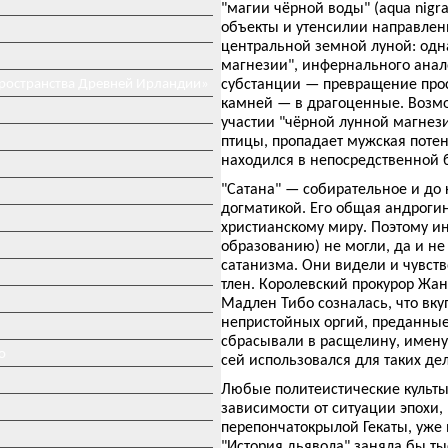
"магии чёрной воды" (aqua nigra
объекты и утенсилии направлен
центральной земной луной: одн
магнезии", инфернального анал
пространства Древней Ирландии»
субстанции — превращение прост
камней — в драгоценные. Возмо
участии "чёрной лунной магнези
птицы, пропадает мужская поте
находился в непосредственной б
"Сатана" — собирательное и до
догматикой. Его общая андроги
христианскому миру. Поэтому ин
образованию) не могли, да и не
сатанизма. Они видели и чувст
тлен. Королевский прокурор Жан
Мадлен Тибо созналась, что вку
непристойных оргий, преданные 
сбрасывали в расщелину, имен
о
сей использовался для таких дел
Любые политеистические культы
зависимости от ситуации эпохи,
перепончатокрылой Гекаты, уже 
"История дьявола" заняла бы ты