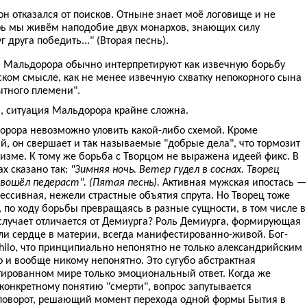
н отказался от поисков. Отныне знает моё логовище и не
ерь мы живём наподобие двух монархов, знающих силу
г друга победить..." (Вторая песнь).
н Мальдорора обычно интерпретируют как извечную борьбу
ском смысле, как не менее извечную схватку непокорного сына
ытного племени".
, ситуация Мальдорора крайне сложна.
орора невозможно уловить какой-либо схемой. Кроме
, он свершает и так называемые "добрые дела", что тормозит
изме. К тому же борьба с Творцом не выражена идеей фикс. В
х сказано так:
"Зимняя ночь. Ветер гудел в соснах. Творец
 вошёл педераст". (Пятая песнь).
Активная мужская ипостась —
ссивная, нежели страстные объятия спрута. Но Творец тоже
 по ходу борьбы превращаясь в разные сущности, в том числе в
 случает отличается от Демиурга? Роль Демиурга, формирующая
ли сердце в материи, всегда манифестированно-живой. Бог-
nihilo, что принципиально непонятно не только александрийским
 и вообще никому непонятно. Это сугубо абстрактная
ированном мире только эмоциональный ответ. Когда же
конкретному понятию "смерти", вопрос запутывается
 поворот, решающий момент перехода одной формы Бытия в