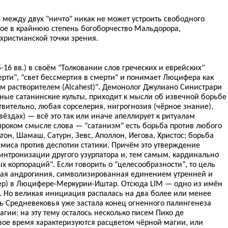
 между двух "ничто" никак не может устроить свободного
ое в крайнюю степень богоборчество Мальдорора,
христианской точки зрения.
16 вв.) в своём "Толковании слов греческих и еврейских"
смерти", "свет бессмертия в смерти" и понимает Люцифера как
м растворителем (Alcahest)". Демонолог Джулиано Синистрари
нные сатанинские культы, приходит к мысли об извечной борьбе
вительно, любая сорселерия, нигрогнозия (чёрное знание),
вёздах) — всё это так или иначе апеллирует к ритуалам
ироком смысле слова — "сатанизм" есть борьба против любого
Атон, Шамаш, Сатурн, Зевс, Аполлон, Иегова, Христос; борьба
миса против деспотии статики. Причём это утверждение
интронизации другого узурпатора и, тем самым, кардинально
х корпораций". Если говорить о "целесообразности", то цель
кая андрогиния, символизированная единением утренней и
пер) в Люцифере-Меркурии-Иштар. Отсюда LIM — одно из имён
 Но великая инициация распалась на два более или менее
 Средневековья уже застала конец огненного палингенеза
гии: на эту тему осталось несколько писем Пико де
ое время характеризуются расцветом чёрной магии, или