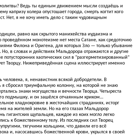
е молитвы? Ведь ты единым движением мысли создаёшь и
му капризу холера опустошает города, смерть когтит кого
аст. Нет, я не хочу иметь дело с таким чудовищным
одицеи, равно как скрытого манихейства иудаизма и
о проведённом монотеизме нет места Сатане, как средоточию
ениями Филона и Оригена, для которых Зло — только убывание
 Но, в словах и действиях Мальдорора отражаются и другие
е потусторонних хаотических сил в "разгерметизированный"
вует Творцу. Нижеприведённая сцена иллюстрирует именно
ть человека, я, ненавистник всякой добродетели. В
 я сбросил триумфальную колонну, на которой не знаю
ртались знаки могущества и вечности Творца. Четыреста
его подмышку, и он зашёлся отчаянным криком...
тельное хладнокровие в жесточайших страданиях, исторг
емя на жителей земли. Но на его глазах Мальдорор
емь гигантских щупальцев, каждое из коих могло легко
улись к божественному телу. Из последних сил Творец
упругими, тягучими кольцами, что давили его всё
двоха и, насосавшись божественной крови, укрылся в своей