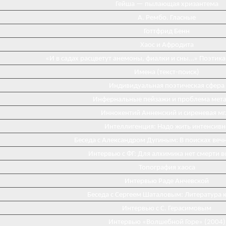
Гейша — пылающая хризантема
А. Рембо. Гласные
Готтфрид Бенн
Хаос и Афродита
«И в садах расцветут анемоны, фиалки и сны…» Поэтика
Имена (текст-поиск)
Индивидуальная поэтическая сфера
Инфернальные пейзажи и проблема мета
Иннокентий Анненский и сиреневая мг
Интеллигенция: Надо жить интенсивн
Беседа с Александром Дугиным: В поисках веч
Интервью с ФГ: Для алхимика нет смерти 
Топография хаоса
Интервью Раде Анчевской
Беседа с Сергеем Шаталовым: Литература к
Интервью с С. Герасимовым
Интервью «Волшебной Горе» (2004)