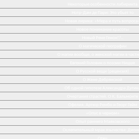
Некоторые особенности лабиринта
Нотр-Дам де Пари: Это убьет то
Новая лирика: «Мера и путь вопроса
Новое понимание красоты
Новый Рене Генон!?..
О магической географии
О магии вообще, о женской магии в част
Евгений Головин о поэзии Ницше
О Русской вещи (рецензия)
О Жене Дебрянской
Об одной гипотезе Александра Дугин
Очертания страстей. О К. Бальмонте
Офелия. Артюр Рембо и Георг Гейм
«Опус в черном»
Опыт раннего Маяковского
Ослепительный мрак язычества: Дион
Отец