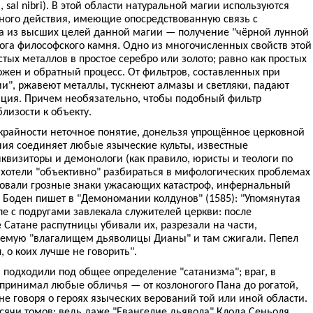
, sal nibri). В этой области натуральной магии используются
ного действия, имеющие опосредствованную связь с
а из высших целей данной магии — получение "чёрной лунной
ога философского камня. Одно из многочисленных свойств этой
ых металлов в простое серебро или золото; равно как простых
жен и обратный процесс. От фильтров, составленных при
и", ржавеют металлы, тускнеют алмазы и светляки, падают
нция. Причем необязательно, чтобы подобный фильтр
лизости к объекту.
 крайности неточное понятие, донельзя упрощённое церковной
ния соединяет любые языческие культы, известные
квизиторы и демонологи (как правило, юристы и теологи по
 хотели "объективно" разбираться в мифологических проблемах
вовали грозные знаки ужасающих катастроф, инфернальный
 Боден пишет в "Демономании колдунов" (1585): "Упомянутая
пе с подругами завлекала служителей церкви: после
Сатане распутницы убивали их, разрезали на части,
уемую "влагалищем дьяволицы Дианы" и там сжигали. Пепел
, о коих лучше не говорить".
 подходили под общее определение "сатанизма"; враг, в
 принимал любые обличья — от козлоногого Пана до рогатой,
не говоря о героях языческих верований той или иной области.
сячи томов: ведь даже "Евангелие дьявола" Клода Сеньоля