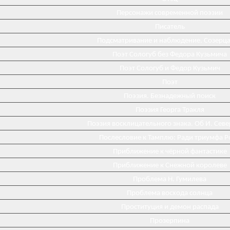
Персонажи современной поэзии
Писатель
Подсматривание и наблюдение. Созерц
Поэт Сологуб без Федора Кузьмича
Поэт Сологуб и Федор Кузьмич
Поэт
Поэзия. Безнадежный поиск
Поэзия Георга Тракля
Поэзия восклицательного знака. Об И. Сев
Послесловие к Тамплю: Ради триумфа Р
Приближение к чёрной фантастике
Приближение к Снежной королеве
Проблема Н. Гумилева
Проблема восхода солнца
Проституция и демон распада
Прозерпина