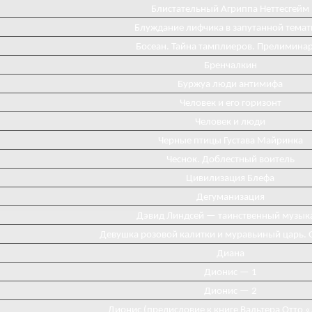
Блистательный Агриппа Неттесгейм
Блуждание лифчика в запутанной темат
Босеан. Тайна тамплиеров. Прелимина
Бренчалкин
Буржуа люди антимифа
Человек и его горизонт
Человек и люди
Черные птицы Густава Майринка
Чеснок. Доблестный воитель
Цивилизация Блефа
Дегуманизация
Дэвид Линдсей — таинственный музык
Девушка розовой калитки и муравьиный царь. 
Диана
Диониc — 1
Дионис — 2
Дионис (предисловие к книге Вальтера Отто 