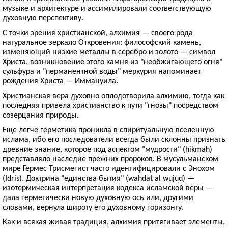
музыке и архитектуре и ассимилировали соответствующую
духовную перспективу.
С точки зрения христианской, алхимия — своего рода
натуральное зеркало Откровения: философский камень,
изменяющий низкие металлы в серебро и золото — символ
Христа, возникновение этого камня из "необжигающего огня"
сульфура и "перманентной воды" меркурия напоминает
рождения Христа — Иммануила.
Христианская вера духовно оплодотворила алхимию, тогда как
последняя привела христианство к пути "гнозы" посредством
созерцания природы.
Еще легче герметика проникла в спиритуальную вселенную
ислама, ибо его последователи всегда были склонны признать
древние знание, которое под аспектом "мудрости" (hikmah)
представляло наследие прежних пророков. В мусульманском
мире Гермес Трисмегист часто идентифицировали с Энохом
(Idris). Доктрина "единства бытия" (wahdat al wujud) —
изотермическая интерпретация кодекса исламской веры —
дала герметически новую духовную ось или, другими
словами, вернула широту его духовному горизонту.
Как и всякая живая традиция, алхимия притягивает элементы,