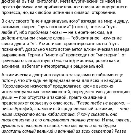
доктрина бытия, онтология. Металлургический символ не
просто формула или приблизительное описание внутреннего
процесса, но, как любой истинный символ, откровение.
В силу своего "вне-индивидуального" взгляда на мир и душу,
алхимия, скорее, "путь познания" (гнозы), нежели "путь
любви", ибо проблема гнозы — не в еретическом, а в
действительном смысле слова — "объективное" изучение
связи души и "я". У мистиков, ориентированных на "путь
познания", довольно часто встречается алхимическая манера
выражения. Термин "мистика" происходит от "мистерии", от
греческого глагола myein (молчать); мистика, ровно как и
алхимия, избегает интерпретации рациональной.
Алхимическая доктрина окутана загадками и тайнами еще
потому, что отнюдь не предназначена для всех и каждого.
"Королевское искусство" предполагает, кроме высоких
интеллектуальных возможностей, определенную диспозицию
души — при отсутствии таковой, практика алхимии
представляет серьезную опасность.
"Разве тебе не ведомо
, —
писал Артефий, знаменитый средневековый алхимик, —
что
наше искусство есть кабалистика. Я хочу сказать, оно
таинственно и его открывают только устно. И ты, глупец,
думаешь о простоте своей, что мы явно и ясно будем
излагать самый великий и важный из всех секретов? Разве