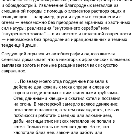
и обоюдоострый. Извлечение благородных металлов из
смешанной породы с помощью элементов растворяющих и
очищающих — например, ртути и сурьмы в соединении с
огнем — невозможно без преодоления мрачных и хаотичных
сил натуры; реализация "внутреннего серебра" или
"внутреннего золота" — в их чистоте и нетленной озаренности
— невозможна без преодоления иррациональных и темных
тенденций души.
Следующий отрывок из автобиографии одного жителя
Сенегала доказывает, что в некоторых африканских племенах
выплавка золота и поныне расценивается как искусство
сакральное.
"... По знаку моего отца подручные привели в
действие два кожаных меха справа и слева от
горна и соединенных с ним глиняными трубками...
Отец длинными клещами схватил котел и поставил
на огонь. В мастерской замерло всякое движение:
пока золото плавится, а затем охлаждается, нельзя
поблизости работать с медью или алюминием,
дабы частицы этих низких металлов не попали в
котел. Только сталь не мешает делу. Но те, кто
хлопотали близ нее, закончили работу или