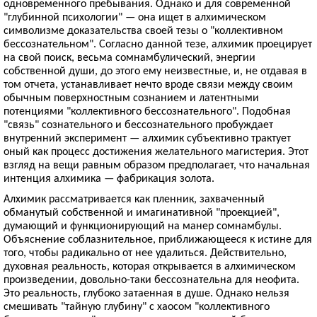
одновременного пребывания. Однако и для современной
"глубинной психологии" — она ищет в алхимическом
символизме доказательства своей тезы о "коллективном
бессознательном". Согласно данной тезе, алхимик проецирует
на свой поиск, весьма сомнамбулический, энергии
собственной души, до этого ему неизвестные, и, не отдавая в
том отчета, устанавливает нечто вроде связи между своим
обычным поверхностным сознанием и латентными
потенциями "коллективного бессознательного". Подобная
"связь" сознательного и бессознательного пробуждает
внутренний эксперимент — алхимик субъективно трактует
оный как процесс достижения желательного магистерия. Этот
взгляд на вещи равным образом предполагает, что начальная
интенция алхимика — фабрикация золота.
Алхимик рассматривается как пленник, захваченный
обманутый собственной и имагинативной "проекцией",
думающий и функционирующий на манер сомнамбулы.
Объяснение соблазнительное, приближающееся к истине для
того, чтобы радикально от нее удалиться. Действительно,
духовная реальность, которая открывается в алхимическом
произведении, довольно-таки бессознательна для неофита.
Это реальность, глубоко затаенная в душе. Однако нельзя
смешивать "тайную глубину" с хаосом "коллективного