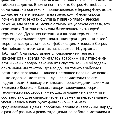
гибели традиции. Вполне понятно, что Corpus Hermeticum,
обнимающий все тексты, приписываемые Гермесу-Тоту, дошел
до нас не на египетском, а на греческом. И если спросят,
почему в этих текстах ощутима типично платоническая
лексика, мы ответим: можно с таким же успехом сказать, что
сочинения Платона отмечены безусловной сигнатурой
герметизма. Духовная потенция и широта герметических
текстов доказывает: здесь подлинная традиция и ни в коей
мере не псевдо-архаическая фабрикация. К текстам Corpus
Hermeticum относится и так называемая "Изумрудная
Таблица". Она представляется откровением Гермеса
Трисмегиста и всегда почиталась арабскими и латинскими
алхимиками сводом законов их искусств. Мы не обладаем
оригинальным текстом, до нас дошли только арабские и
латинские переводы — таково настоящее положение вещей,
— но содержание текста — лучшее свидетельство его
подлинности. В пользу египетского происхождения алхимии
Ближнего Востока и Запада говорит следующее: серия
технических процессов, имеющих отношение к алхимии и
соответствующие символически выражения первоначально
упоминались в папирусах финально — в книгах
средневековья. Цели и проблемы вполне аналогичны: наряду
с разнообразными рекомендациями по работе с металлом и