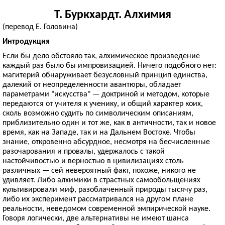
Т. Буркхардт. Алхимия
(перевод Е. Головина)
Интродукция
Если бы дело обстояло так, алхимическое произведение
каждый раз было бы импровизацией. Ничего подобного нет:
магитерий обнаруживает безусловный принцип единства,
далекий от неопределенности авантюры, обладает
параметрами "искусства" — доктриной и методом, которые
передаются от учителя к ученику, и общий характер коих,
сколь возможно судить по символическим описаниям,
приблизительно один и тот же, как в античности, так и новое
время, как на Западе, так и на Дальнем Востоке. Чтобы
знание, откровенно абсурдное, несмотря на бесчисленные
разочарования и провалы, удержалось с такой
настойчивостью и верностью в цивилизациях столь
различных — сей невероятный факт, похоже, никого не
удивляет. Либо алхимики в страстных самообольщениях
культивировали миф, разоблаченный природы тысячу раз,
либо их эксперимент рассматривался на другом плане
реальности, неведомом современной эмпирической науке.
Говоря логически, две альтернативы не имеют шанса