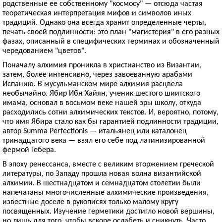
родственные ее собственному "космосу" — отсюда частая
теоретическая интерпретация мифов и символов иных
традиций. Однако она всегда хранит определенные черты,
печать своей подлинности: это план "магистерия" в его разных
фазах, описанный в специфических терминах и обозначенный
чередованием "цветов".
Поначалу алхимия проникла в христианство из Византии,
затем, более интенсивно, через завоеванную арабами
Испанию. В мусульманском мире алхимия расцвела
необычайно. Ябир Ибн Хайян, ученик шестого шиитского
имама, основал в восьмом веке нашей эры школу, откуда
расходились сотни алхимических текстов. И, вероятно, потому,
что имя Ябира стало как бы гарантией подлинности традиции,
автор Summa Perfectionis — итальянец или каталонец
тринадцатого века — взял его себе под латинизированной
фермой Гебера.
В эпоху ренессанса, вместе с великим вторжением греческой
литературы, по Западу прошла новая волна византийской
алхимии. В шестнадцатом и семнадцатом столетии были
напечатаны многочисленные алхимические произведения,
известные доселе в рукописях только малому кругу
посвященных. Изучение герметики достигло новой вершины,
но лишь для того, чтобы вскоре ослабеть и сникнуть. Часто