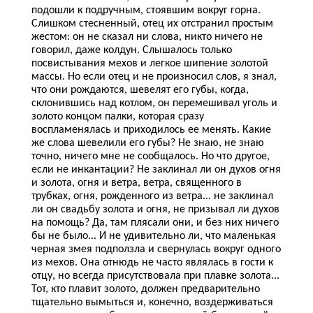
подошли к подручным, стоявшим вокруг горна.
Слишком стесненный, отец их отстранил простым
жестом: он не сказал ни слова, никто ничего не
говорил, даже колдун. Слышалось только
посвистывания мехов и легкое шипение золотой
массы. Но если отец и не произносил слов, я знал,
что они рождаются, шевелят его губы, когда,
склонившись над котлом, он перемешивал уголь и
золото концом палки, которая сразу
воспламенялась и приходилось ее менять. Какие
же слова шевелили его губы? Не знаю, не знаю
точно, ничего мне не сообщалось. Но что другое,
если не инкантации? Не заклинал ли он духов огня
и золота, огня и ветра, ветра, священного в
трубках, огня, рожденного из ветра... не заклинал
ли он свадьбу золота и огня, не призывал ли духов
на помощь? Да, там плясали они, и без них ничего
бы не было... И не удивительно ли, что маленькая
черная змея подползла и свернулась вокруг одного
из мехов. Она отнюдь не часто являлась в гости к
отцу, но всегда присутствовала при плавке золота...
Тот, кто плавит золото, должен предварительно
тщательно вымыться и, конечно, воздерживаться