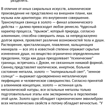
разделить."
В отличие от иных сакральных искусств, алхимическое
произведение не представлено на внешнем плане, как
музыка или архитектура: это внутреннее совершение.
Трансмутация свинца в золото — финал алхимического
действа — далеко превосходит любое ремесло. Чудесный
характер процесса, "прыжок", который природа, согласно
алхимикам, способна совершить лишь за непредсказуемо
долгое время, проявляет различие возможностей тела и души.
Растворение, кристаллизация, плавление, кальцинация
минерала — все это в известной степени отражает скрытые
изменения души, но вещество ограничено определенными
пределами, тогда как душа преодолевает "психические"
границы, встречаясь с Духом, не связанным никакой формой.
Свинец представляет хаотическое, инертное, больное
состояние металла, золото — "материальный свет", "земное
солнце" — выражает одновременно металлическую
перфекцию и человеческое совершенство. Согласно принятой
у алхимиков концепции, золото — истинная цель
металлической натуры, все остальные металлы только
подготовительные этапы или эксперименты в перспективе
этой цели. Золото одно обладает гармоническим эквилибром
всех металлических свойств и потому обладает вечностью. "У