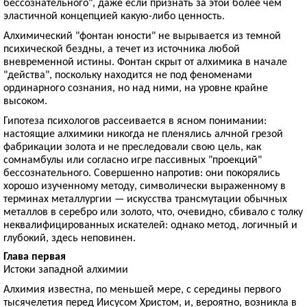
бессознательного", даже если признать за этой более чем
эластичной концепцией какую-либо ценность.
Алхимический "фонтан юности" не вырывается из темной
психической бездны, а течет из источника любой
вневременной истины. Фонтан скрыт от алхимика в начале
"действа", поскольку находится не под феноменами
ординарного сознания, но над ними, на уровне крайне
высоком.
Гипотеза психологов рассеивается в ясном понимании:
настоящие алхимики никогда не пленялись алчной грезой
фабрикации золота и не преследовали свою цель, как
сомнамбулы или согласно игре пассивных "проекций"
бессознательного. Совершенно напротив: они покорялись
хорошо изученному методу, символически выраженному в
терминах металлургии — искусства трансмутации обычных
металлов в серебро или золото, что, очевидно, сбивало с толку
неквалифицированных искателей: однако метод, логичный и
глубокий, здесь неповинен.
Глава первая
Истоки западной алхимии
Алхимия известна, по меньшей мере, с середины первого
тысячелетия перед Иисусом Христом, и, вероятно, возникла в