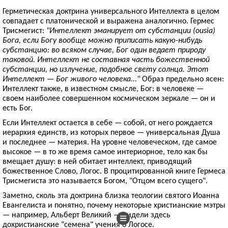
Герметическая доктрина универсального Интеллекта в целом
совпадает с платонической и выражена аналогично. Гермес
Трисмегист:
"Интеллект эманирует от субстанции (ousia)
Бога, если Богу вообще можно приписать какую-нибудь
субстанцию: во всяком случае, Бог один ведает природу
таковой. Интеллект не составная часть божественной
субстанции, но излучение, подобное свету солнца. Этот
Интеллект — Бог живого человека..."
Образ предельно ясен:
Интеллект также, в известном смысле, Бог: в человеке —
своем наиболее совершенном космическом зеркале — он и
есть Бог.
Если Интеллект остается в себе — собой, от него рождается
иерархия единств, из которых первое — универсальная Душа
и последнее — материя. На уровне человеческом, где самое
высокое — в то же время самое интериорное, тело как бы
вмещает душу: в ней обитает интеллект, приводящий
божественное Слово, Логос. В процитированной книге Гермеса
Трисмегиста это называется Богом, "Отцом всего сущего".
Заметно, сколь эта доктрина близка теологии святого Иоанна
Евангелиста и понятно, почему некоторые христианские мэтры
— например, Альберт Великий — видели здесь
дохристианские "семена" учения о Логосе.