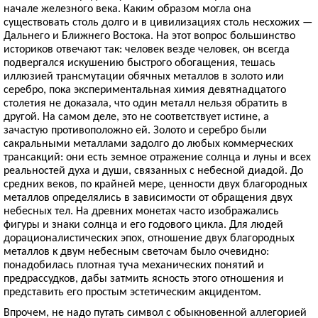
начале железного века. Каким образом могла она
существовать столь долго и в цивилизациях столь несхожих —
Дальнего и Ближнего Востока. На этот вопрос большинство
историков отвечают так: человек везде человек, он всегда
подвергался искушению быстрого обогащения, тешась
иллюзией трансмутации обячных металлов в золото или
серебро, пока экспериментальная химия девятнадцатого
столетия не доказала, что один металл нельзя обратить в
другой. На самом деле, это не соответствует истине, а
зачастую противоположно ей. Золото и серебро были
сакральными металлами задолго до любых коммерческих
трансакций: они есть земное отражение солнца и луны и всех
реальностей духа и души, связанных с небесной диадой. До
средних веков, по крайней мере, ценности двух благородных
металлов определялись в зависимости от обращения двух
небесных тел. На древних монетах часто изображались
фигуры и знаки солнца и его годового цикла. Для людей
дорационалистических эпох, отношение двух благородных
металлов к двум небесным светочам было очевидно:
понадобилась плотная туча механических понятий и
предрассудков, дабы затмить ясность этого отношения и
представить его простым эстетическим акцидентом.
Впрочем, не надо путать символ с обыкновенной аллегорией