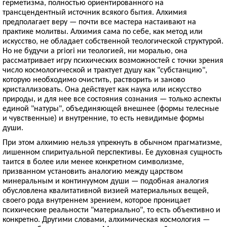
герметизма, полностью ориентированного на
трансцендентный источник всякого бытия. Алхимия
предполагает веру — почти все мастера настаивают на
практике молитвы. Алхимия сама по себе, как метод или
искусство, не обладает собственной теологической структурой.
Но не будучи a priori ни теологией, ни моралью, она
рассматривает игру психических возможностей с точки зрения
число космологической и трактует душу как "субстанцию",
которую необходимо очистить, растворить и заново
кристаллизовать. Она действует как наука или искусство
природы, и для нее все состояния сознания — только аспекты
единой "натуры", объединяющей внешнее (формы телесные
и чувственные) и внутренние, то есть невидимые формы
души.
При этом алхимию нельзя упрекнуть в обычном прагматизме,
лишенном спиритуальной перспективы. Ее духовная сущность
таится в более или менее конкретном символизме,
призванном установить аналогию между царством
минеральным и континуумом души — подобная аналогия
обусловлена квалитативной визией материальных вещей,
своего рода внутреннем зрением, которое проницает
психические реальности "материально", то есть объективно и
конкретно. Другими словами, алхимическая космология —