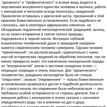
"духовного" и "профанического" и всякая вещь видится в
перспективе внутреннего единства человека и космоса, работа
с минералом и металлом всегда почиталась священной.
Привилегия оставалась у жреческой касты, призванной к этой
практике божественным установлением. Если подобного не
случалось, как в некоторых африканских племенах, не
обладавших подлинной металлургической традицией, кузнец,
из-за своего вторжения в святая святых природы,
подозревался в черной магии. Интуиция глубокой
взаимосвязи человеческой души и природной иерархии
кажется современному человеку суеверием. Однако человек
"примитивный", не располагающий, сравнительно с нами,
массой исторических сведений по обработке металлов, там не
менее прекрасно знает, что извлечение минеральной породы
из "внутренностей" земли и жестокое очищение огнем —
операции зловещие и очень опасные. Для "архаического"
человечества, рождение металлургии было не столько
"открытием", сколько "откровением" — только божественным
установлением разрешался доступ к подобной деятельности.
И с самого начала это откровение было небезопасным — оно
требовало особой осторожности со стороны деятеля. Как и
внешняя работа с минералом и огнем связана с насилием
определенного рода, так и влияние на дух и душу,
неизбежные в данном ремесле, имеет характер энергетичный