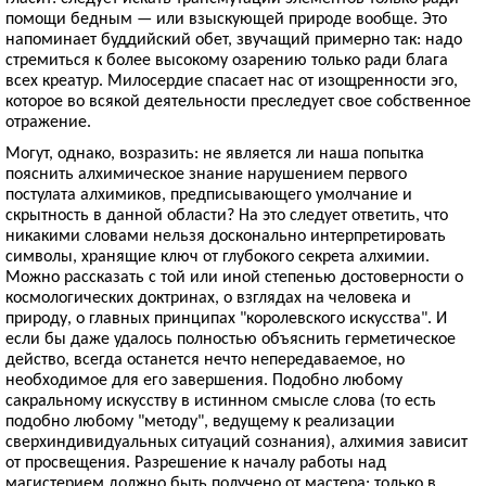
помощи бедным — или взыскующей природе вообще. Это
напоминает буддийский обет, звучащий примерно так: надо
стремиться к более высокому озарению только ради блага
всех креатур. Милосердие спасает нас от изощренности эго,
которое во всякой деятельности преследует свое собственное
отражение.
Могут, однако, возразить: не является ли наша попытка
пояснить алхимическое знание нарушением первого
постулата алхимиков, предписывающего умолчание и
скрытность в данной области? На это следует ответить, что
никакими словами нельзя досконально интерпретировать
символы, хранящие ключ от глубокого секрета алхимии.
Можно рассказать с той или иной степенью достоверности о
космологических доктринах, о взглядах на человека и
природу, о главных принципах "королевского искусства". И
если бы даже удалось полностью объяснить герметическое
действо, всегда останется нечто непередаваемое, но
необходимое для его завершения. Подобно любому
сакральному искусству в истинном смысле слова (то есть
подобно любому "методу", ведущему к реализации
сверхиндивидуальных ситуаций сознания), алхимия зависит
от просвещения. Разрешение к началу работы над
магистерием должно быть получено от мастера: только в