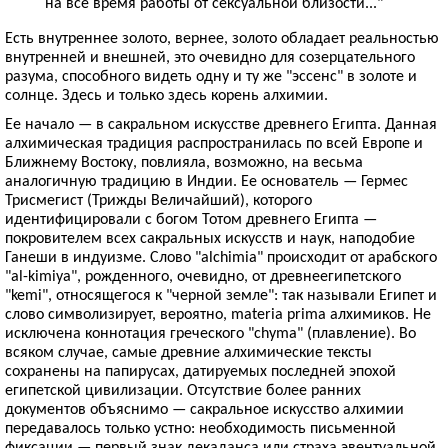
на все время работы от сексуальной близости..."
Есть внутреннее золото, вернее, золото обладает реальностью
внутренней и внешней, это очевидно для созерцательного
разума, способного видеть одну и ту же "эссенс" в золоте и
солнце. Здесь и только здесь корень алхимии.
Ее начало — в сакральном искусстве древнего Египта. Данная
алхимическая традиция распространилась по всей Европе и
Ближнему Востоку, повлияла, возможно, на весьма
аналогичную традицию в Индии. Ее основатель — Гермес
Трисмегист (Трижды Величайший), которого
идентифицировали с богом Тотом древнего Египта —
покровителем всех сакральных искусств и наук, наподобие
Ганеши в индуизме. Слово "alchimia" происходит от арабского
"al-kimiya", рожденного, очевидно, от древнеегипетского
"kemi", относящегося к "черной земле": так называли Египет и
слово символизирует, вероятно, materia prima алхимиков. Не
исключена коннотация греческого "chyma" (плавление). Во
всяком случае, самые древние алхимические тексты
сохранены на папирусах, датируемых последней эпохой
египетской цивилизации. Отсутствие более ранних
документов объяснимо — сакральное искусство алхимии
передавалось только устно: необходимость письменной
фиксации — первый знак декаданса или страха эвентуальной