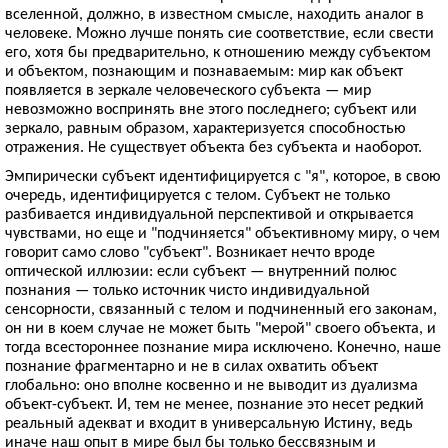
вселенной, должно, в известном смысле, находить аналог в
человеке. Можно лучше понять сие соответствие, если свести
его, хотя бы предварительно, к отношению между субъектом
и объектом, познающим и познаваемым: мир как объект
появляется в зеркале человеческого субъекта — мир
невозможно воспринять вне этого последнего; субъект или
зеркало, равным образом, характеризуется способностью
отражения. Не существует объекта без субъекта и наоборот.
Эмпирически субъект идентифицируется с "я", которое, в свою
очередь, идентифицируется с телом. Субъект не только
разбивается индивидуальной перспективой и открывается
чувствами, но еще и "подчиняется" объективному миру, о чем
говорит само слово "субъект". Возникает нечто вроде
оптической иллюзии: если субъект — внутренний полюс
познания — только источник чисто индивидуальной
сенсорности, связанный с телом и подчиненный его законам,
он ни в коем случае не может быть "мерой" своего объекта, и
тогда всестороннее познание мира исключено. Конечно, наше
познание фрагментарно и не в силах охватить объект
глобально: оно вполне косвенно и не выводит из дуализма
объект-субъект. И, тем не менее, познание это несет редкий
реальный адекват и входит в универсальную Истину, ведь
иначе наш опыт в мире был бы только бессвязным и