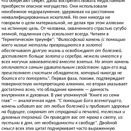
что оберегают секрет, дабы воспрепятствовать недостойным
приобрести опасное могущество. Они использовали
неизбежное недоразумение, удерживая на расстоянии
неквалифицированных искателей. Но они никогда не
говорили о цели материальной, не делая при этом аллюзии
на истинную цель. От человека, охваченного страстью сугубо
земной, подлинная суть ускользнет всегда. Читаем в
"Герметическом триумфе":
"Философский камень (с помощью
коего низкие металлы превращаются в золото)
обеспечивает долгую жизнь и освобождает от болезней,
доставляет больше золота и серебра, нежели имеется у
всех могучих завоевателей вместе взятых. Но этот камень
отличается самым удивительным свойством: один его вид
преисполняет счастьем обладателя, который никогда не
боится его потерять"
. Первая фаза, похоже, подтверждает
поверхностную интерпретацию алхимии, но вторая указывает
достаточно ясно, что обладание камнем — данность
внутренняя и духовная. В уже упомянутой "Книге из семи
глав" — аналогичная идея:
"С помощью Бога всемогущего,
камень избавит вас от любых болезней и прибавит здоровья
на будущее, сохранит от страданий и печалей, телесных и
духовных терзаний. Он приведет вас от мрака к свету, из
пустыни в дом, от необходимости к свободе"
. Двойной
смысл всех этих цитат подчеркивает часто выраженную