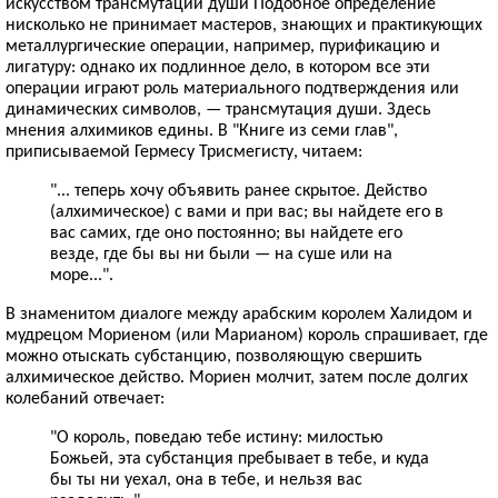
искусством трансмутации души Подобное определение
нисколько не принимает мастеров, знающих и практикующих
металлургические операции, например, пурификацию и
лигатуру: однако их подлинное дело, в котором все эти
операции играют роль материального подтверждения или
динамических символов, — трансмутация души. Здесь
мнения алхимиков едины. В "Книге из семи глав",
приписываемой Гермесу Трисмегисту, читаем:
"... теперь хочу объявить ранее скрытое. Действо
(алхимическое) с вами и при вас; вы найдете его в
вас самих, где оно постоянно; вы найдете его
везде, где бы вы ни были — на суше или на
море...".
В знаменитом диалоге между арабским королем Халидом и
мудрецом Мориеном (или Марианом) король спрашивает, где
можно отыскать субстанцию, позволяющую свершить
алхимическое действо. Мориен молчит, затем после долгих
колебаний отвечает:
"О король, поведаю тебе истину: милостью
Божьей, эта субстанция пребывает в тебе, и куда
бы ты ни уехал, она в тебе, и нельзя вас