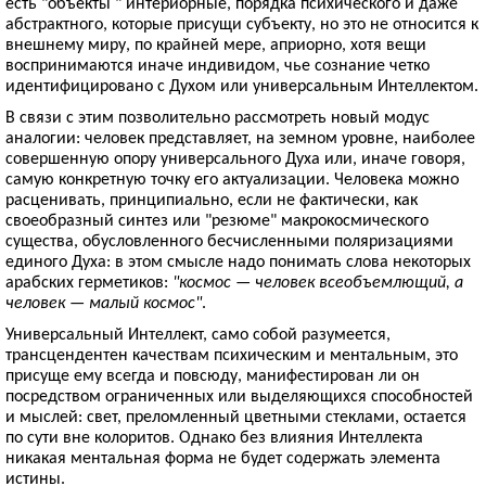
есть "объекты " интериорные, порядка психического и даже
абстрактного, которые присущи субъекту, но это не относится к
внешнему миру, по крайней мере, априорно, хотя вещи
воспринимаются иначе индивидом, чье сознание четко
идентифицировано с Духом или универсальным Интеллектом.
В связи с этим позволительно рассмотреть новый модус
аналогии: человек представляет, на земном уровне, наиболее
совершенную опору универсального Духа или, иначе говоря,
самую конкретную точку его актуализации. Человека можно
расценивать, принципиально, если не фактически, как
своеобразный синтез или "резюме" макрокосмического
существа, обусловленного бесчисленными поляризациями
единого Духа: в этом смысле надо понимать слова некоторых
арабских герметиков:
"космос — человек всеобъемлющий, а
человек — малый космос"
.
Универсальный Интеллект, само собой разумеется,
трансцендентен качествам психическим и ментальным, это
присуще ему всегда и повсюду, манифестирован ли он
посредством ограниченных или выделяющихся способностей
и мыслей: свет, преломленный цветными стеклами, остается
по сути вне колоритов. Однако без влияния Интеллекта
никакая ментальная форма не будет содержать элемента
истины.