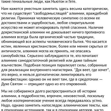
такие гениальные люди, как Ньютон и Гете.
Нам кажется уместным заметить здесь весьма категорически,
что не существует "свободомыслящей" алхимии, враждебной
религии. Принимая человеческую симпатию со всеми ее
достоинствами и ущербностью, любое спиритуальное
искусство не может игнорировать путей спасения. Наличие
дохристианской алхимии не доказывает ничего противного:
алхимия всегда была органической частью традиции,
обнимающей все аспекты человеческого бытия. Что касается
истин, явленных христианством, более или менее скрытых от
античности, алхимия могла их принять, не опасаясь
самоубийства. Серьезно заблуждаются те, кто почитают
алхимию самодостаточной религией или даже тайным
язычеством. Подобная позиция парализует силы, собранные
для реализации внутреннего магистерия. "Дух веет, где хочет",
это верно, и нельзя догматически лимитировать его
манифестации: однако он не веет там, где в средоточии —
Духе Святом — отрицают одно из его откровений.
Мы не собираемся долго распространяться об истории
алхимии, в подробностях, впрочем, неизвестной, поскольку
любое изотермическое учение всегда передавалось устно.
Надо, однако заметить напоследок: алхимические тексты, как
в отношении источников, так и в отношении авторов, часто