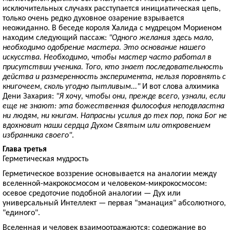
исключительных случаях расступается инициатическая цепь,
только очень редко духовное озарение взрывается
неожиданно. В беседе короля Халида с мудрецом Мориеном
находим следующий пассаж:
"Одного желания здесь мало,
необходимо одобрение мастера. Это основание нашего
искусства. Необходимо, чтобы мастер часто работал в
присутствии ученика. Того, кто знает последовательность
действа и размеренность эксперимента, нельзя поровнять с
книгочеем, сколь угодно пытливым..."
И вот слова алхимика
Дени Захария:
"Я хочу, чтобы они, прежде всего, узнали, если
еще не знают: эта божественная философия неподвластна
ни людям, ни книгам. Напрасны усилия до тех пор, пока Бог не
вдохновит наши сердца Духом Святым или откровением
избранника своего"
.
Глава третья
Герметическая мудрость
Герметическое воззрение основывается на аналогии между
вселенной-макрокосмосом и человеком-микрокосмосом:
осевое средоточие подобной аналогии — Дух или
универсальный Интеллект — первая "эманация" абсолютного,
"единого".
Вселенная и человек взаимоотражаются: содержание во