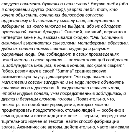
следует понимать буквально наши слова? Уверяю тебя (ибо
я откровений других философ), уверяю тебя: тот, кто
хочет объяснить сочинения философов согласно
ординарному и буквальному смыслу слов, заплутается в
лабиринте, из коего никогда не выйдет, ибо не обладает
путеводной нитью Ариадны".
Синезий, живший, вероятно в
четвертом веке н.э., высказывался сходно:
"Они (истинные
алхимики) выражаются символами, метафорами, образами,
дабы их поняли только святые, мудрецы и разумом
одаренные люди. Они соблюдают в своих произведениях
некий метод и некое правило — человек знающий сообразит
и, заблуждаясь иной раз, в конце концов, раскроет секрет"
.
Гебер, резюмируя в своей "Summa" средневековую
алхимическую науку, декларирует:
"Не надо писать о
магистерии совсем загадочно и не надо также объяснять
слишком ясно и доступно. Я предпочитаю излагать так,
чтобы мудрые поняли, умы посредственные заблудились, а
дураки и безумцы сломали головы"
. Поразительно, что,
несмотря на подобные упреждения, которых можно
процитировать предостаточно, столько людей — особенно в
семнадцатом и восемнадцатом веке — верили, посредством
тщательного изучения текстов, найти способ фабрикации
золота. Алхимические авторы, действительно, часто намекали,