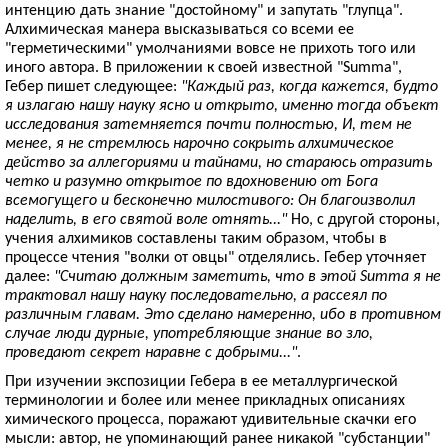
интенцию дать знание "достойному" и запутать "глупца".
Алхимическая манера высказываться со всеми ее
"герметическими" умолчаниями вовсе не прихоть того или
иного автора. В приложении к своей известной "Summa",
Гебер пишет следующее:
"Каждый раз, когда кажется, будто
я излагаю нашу науку ясно и открыто, именно тогда объект
исследования затемняется почти полностью, И, тем не
менее, я не стремлюсь нарочно сокрыть алхимическое
действо за аллегориями и тайнами, но стараюсь отразить
четко и разумно открытое по вдохновению от Бога
всемогущего и бесконечно милостивого: Он благоизволил
наделить, в его святой воле отнять..."
Но, с другой стороны,
учения алхимиков составлены таким образом, чтобы в
процессе чтения "волки от овцы" отделялись. Гебер уточняет
далее:
"Считаю должным заметить, что в этой Summa я не
трактовал нашу науку последовательно, а рассеял по
различным главам. Это сделано намеренно, ибо в противном
случае люди дурные, употребляющие знание во зло,
проведают секрет наравне с добрыми..."
.
При изучении экспозиции Гебера в ее металлургической
терминологии и более или менее прикладных описаниях
химического процесса, поражают удивительные скачки его
мысли: автор, не упоминающий ранее никакой "субстанции"