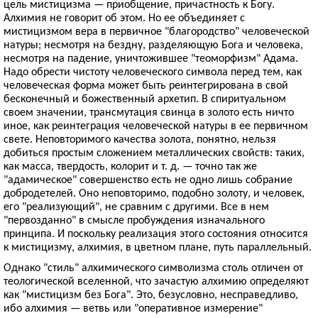
цель мистицизма — приобщение, причастность к Богу.
Алхимия не говорит об этом. Но ее объединяет с
мистицизмом вера в первичное "благородство" человеческой
натуры; несмотря на бездну, разделяющую Бога и человека,
несмотря на падение, уничтожившее "теоморфизм" Адама.
Надо обрести чистоту человеческого символа перед тем, как
человеческая форма может быть реинтегрирована в свой
бесконечный и божественный архетип. В спиритуальном
своем значении, трансмутация свинца в золото есть ничто
иное, как реинтеграция человеческой натуры в ее первичном
свете. Неповторимого качества золота, понятно, нельзя
добиться простым сложением металлических свойств: таких,
как масса, твердость, колорит и т. д. — точно так же
"адамическое" совершенство есть не одно лишь собрание
добродетелей. Оно неповторимо, подобно золоту, и человек,
его "реализующий", не сравним с другими. Все в нем
"первозданно" в смысле пробуждения изначального
принципа. И поскольку реализация этого состояния относится
к мистицизму, алхимия, в цветном плане, путь параллельный.
Однако "стиль" алхимического символизма столь отличен от
теологической вселенной, что зачастую алхимию определяют
как "мистицизм без Бога". Это, безусловно, несправедливо,
ибо алхимия — ветвь или "оперативное измерение"