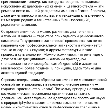
приготовлении тинктур, так находятся рецепты по выделке
искусственных драгоценных камней и цветного стекла — эти
ремесла всего пышней расцветали именно в Египте. Впрочем,
даже дух египетского искусства, его тенденция к извлечению
из материи редких и таинственных "квинтэссенций",
родственен алхимии.
Со времен античности можно различить два течения в
алхимии. В одном — характера прикладного и ремесленного
символика "внутреннего магистерия" проявляется как нечто
параллельное профессиональной активности и упоминается
только от случая к случаю; в другом металлургические
процессы суть аналогии. Можно усомниться, что речь идет о
двух разных дисциплинах — алхимии прикладной
(неправомочно считающейся самой древней) и алхимии
мистической, более поздней. В принципе, здесь только два
аспекта единой традиции.
Спросим теперь, каким образом алхимия с ее мифологической
основой интегрировалась в монотеистические религии —
иудаизм, христианство, ислам? Поскольку присущая алхимии
космологическая перспектива органически связана с
древнейшей металлургией, ее адаптировали просто как науку
о природе (physis) в самом широком смысле: точно так же
ислам и христианство усвоили пифагорейскую традицию в