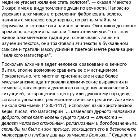
меди не угасает желание стать золотом", — сказал Майстер
Экхарт, имея в виду томление души по вечности. Напрасно
упрекают алхимиков в стремлении фабриковать золото,
начиная с металлов ординарных, по разным тайным
формулам, в которые они наивно верили. Охотников до такого
времяпровождения называли "сжигателями угля": не зная
живой алхимической традиции, основываясь лишь на
изучении текстов, они трактовали эти тексты в буквальном
смысле и тратили массу усилий в тщетной мечте реализации
"великого магистерия".
Поскольку алхимия ведет человека к завоеванию вечного
бытия, вполне возможно сравнить ее с мистицизмом.
Показательно, что мистики христианские и еще более
мусульманские адаптировали алхимические выражения и
символы, касающиеся духовного овладения человеческой
ситуацией, возвращения к центру или духовному парадизу,
согласно упованию трех монотеистических религий. Алхимик
Николя Фламмель (1330-1417), используя язык христианской
веры, писал, что магистерий
"... изменяет дурного человека в
доброго, отсекает корень сущего греха — алчности —
делает человека спокойным, религиозным и богобоязненным,
сколь бы ни был он зол прежде, восхищает его в бесконечное
милосердие и глубину дивных замыслов Божьих..."
Сущность и