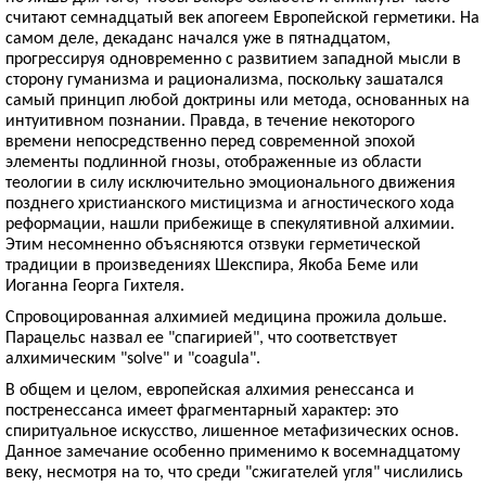
считают семнадцатый век апогеем Европейской герметики. На
самом деле, декаданс начался уже в пятнадцатом,
прогрессируя одновременно с развитием западной мысли в
сторону гуманизма и рационализма, поскольку зашатался
самый принцип любой доктрины или метода, основанных на
интуитивном познании. Правда, в течение некоторого
времени непосредственно перед современной эпохой
элементы подлинной гнозы, отображенные из области
теологии в силу исключительно эмоционального движения
позднего христианского мистицизма и агностического хода
реформации, нашли прибежище в спекулятивной алхимии.
Этим несомненно объясняются отзвуки герметической
традиции в произведениях Шекспира, Якоба Беме или
Иоганна Георга Гихтеля.
Спровоцированная алхимией медицина прожила дольше.
Парацельс назвал ее "спагирией", что соответствует
алхимическим "solve" и "coagula".
В общем и целом, европейская алхимия ренессанса и
постренессанса имеет фрагментарный характер: это
спиритуальное искусство, лишенное метафизических основ.
Данное замечание особенно применимо к восемнадцатому
веку, несмотря на то, что среди "сжигателей угля" числились