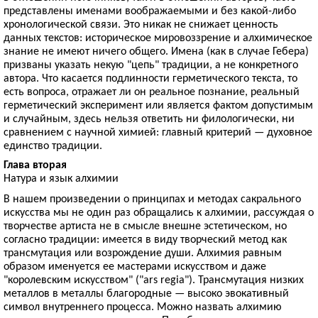
представлены именами воображаемыми и без какой-либо
хронологической связи. Это никак не снижает ценность
данных текстов: историческое мировоззрение и алхимическое
знание не имеют ничего общего. Имена (как в случае Гебера)
призваны указать некую "цепь" традиции, а не конкретного
автора. Что касается подлинности герметического текста, то
есть вопроса, отражает ли он реальное познание, реальный
герметический эксперимент или является фактом допустимым
и случайным, здесь нельзя ответить ни филологически, ни
сравнением с научной химией: главный критерий — духовное
единство традиции.
Глава вторая
Натура и язык алхимии
В нашем произведении о принципах и методах сакрального
искусства мы не один раз обращались к алхимии, рассуждая о
творчестве артиста не в смысле внешне эстетическом, но
согласно традиции: имеется в виду творческий метод как
трансмутация или возрождение души. Алхимия равным
образом именуется ее мастерами искусством и даже
"королевским искусством" ("ars regia"). Трансмутация низких
металлов в металлы благородные — высоко эвокативный
символ внутреннего процесса. Можно назвать алхимию