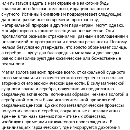
или пытаться видеть в нем отражение какого-нибудь
коллективного бессознательного, иррационального и
смутного. Истинный символизм подразумевает следующее:
данности, различные по времени, пространству,
материальной природе и другим параметрам, могут, однако,
манифестировать единое эссенциальное качество. Они
проявляются разными отражениями, разными воплощениями
независимой от пространства и времени реальности. Поэтому
нельзя безусловно утверждать, что золото обозначает солнце,
а серебро — луну: два благородных металла и две звезды
равно символизируют две космические или божественные
реальности.
Магия золота зависит, прежде всего, от сакральной сущности
этого металла или его качественного совершенства и только
вторично от его экономической ценности. В силу магической
сущности золота и серебра, получение их предполагало
сакральную активность: логичным образом, чеканка золотой и
серебряной монеты была исключительной привилегией
сакральных центров. До сих пор металлургические процессы
получения золота и серебра, сохраненные с незапамятных
времен в так называемых примитивных обществах,
изобилуют приметами их культового происхождения. В
цивилизациях "архаических", где игнорируется дихотомия