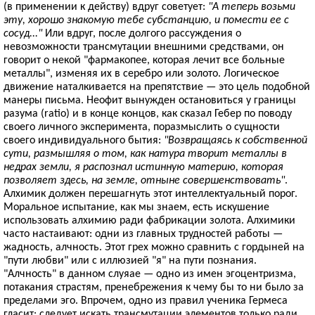
(в применении к действу) вдруг советует:
"А теперь возьми
эту, хорошо знакомую тебе субстанцию, и помести ее с
сосуд..."
Или вдруг, после долгого рассуждения о
невозможности трансмутации внешними средствами, он
говорит о некой "фармакопее, которая лечит все больные
металлы", изменяя их в серебро или золото. Логическое
движение наталкивается на препятствие — это цель подобной
манеры письма. Неофит вынужден остановиться у границы
разума (ratio) и в конце концов, как сказал Гебер по поводу
своего личного эксперимента, поразмыслить о сущности
своего индивидуального бытия:
"Возвращаясь к собственной
сути, размышляя о том, как натура творит металлы в
недрах земли, я распознал истинную материю, которая
позволяет здесь, на земле, отныне совершенствовать"
.
Алхимик должен перешагнуть этот интеллектуальный порог.
Моральное испытание, как мы знаем, есть искушение
использовать алхимию ради фабрикации золота. Алхимики
часто настаивают: одни из главных трудностей работы —
жадность, алчность. Этот грех можно сравнить с гордыней на
"пути любви" или с иллюзией "я" на пути познания.
"Алчность" в данном слуяае — одно из имен эгоцентризма,
потакания страстям, пренебрежения к чему бы то ни было за
пределами эго. Впрочем, одно из правил ученика Гермеса
гласит: следует искать трансмутации элементов только ради