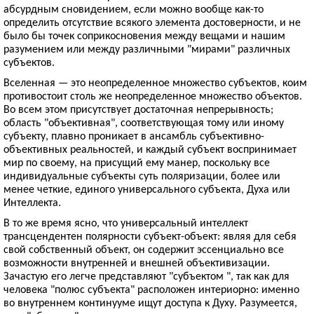
абсурдным сновидением, если можно вообще как-то
определить отсутствие всякого элемента достоверности, и не
было бы точек соприкосновения между вещами и нашим
разумением или между различными "мирами" различных
субъектов.
Вселенная — это неопределенное множество субъектов, коим
противостоит столь же неопределенное множество объектов.
Во всем этом присутствует достаточная непрерывность;
область "объективная", соответствующая тому или иному
субъекту, плавно проникает в ансамбль субъективно-
объективных реальностей, и каждый субъект воспринимает
мир по своему, на присущий ему манер, поскольку все
индивидуальные субъекты суть поляризации, более или
менее четкие, единого универсального субъекта, Духа или
Интеллекта.
В то же время ясно, что универсальный интеллект
трансцендентен полярности субъект-объект: являя для себя
свой собственный объект, он содержит эссенциально все
возможности внутренней и внешней объективизации.
Зачастую его легче представляют "субъектом ", так как для
человека "полюс субъекта" расположен интериорно: именно
во внутреннем континууме ищут доступа к Духу. Разумеется,