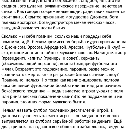
выбрасывает ногу, штанга сотрясается, стадион, нет, это не
стадион, это цунами, вулканическое извержение, неистовая
стихия. Как говорят современные люди, ради таких моментов
стоит жить. Скрытое признание могущества Диониса, бога
пьяных восторгов, бога-деструктора механических часов,
занудной размеренности бытия.
Сколько мы себя помним, сколько наши прадеды себя
помнили, идёт бескомпромиссная борьба иудео-христианства
с Дионисом, Эросом, Афродитой, Аресом. Футбольный клуб —
эхо, воспоминание о тайных мужских союзах. Налицо магистр
(президент), капитул (тренеры и совет), сержанты
(обслуживающий персонал), воины (рыцари футбольного
мяча). Возразят: это подражание, пародия, разве можно
сравнивать смертельные рыцарские битвы с этими… шоу?
Правильно, нельзя. Но тогда как квалифицировать полтора
часа бешеной футбольной борьбы или пятнадцать раундов
боксёрского поединка — ведь зачастую игроки уходят с поля
или ринга весьма покалеченными? Это не подражание и не
пародия, это иная форма мужского бытия.
Нельзя назвать футбол последних десятилетий игрой, в
данном случае есть элемент игры — он медленно и верно
вытравляется из футбола серьёзной работой за деньги. Ещё
два, три века назад светское общество забавлялось, глядя на