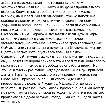
звёзды в телескоп, галантные господа пугали дам
электрической машиной — никто и не думал принимать это
всерьёз. Кроме церкви вообще ничего не принималось
всерьёз, да и к религии так относились только набожные
старики и старухи, и только к мужчине следует отнести
дефиницию homo ludens. Женщины — первично серьёзный
пол, и мужчины — существа, склонные к легкомыслию —
настроены к ним… играючи. Достаточно взглянуть на игры
маленьких девочек в скакалку, классики и прочее —
утомительное, монотонное, настойчивое времяпровождение.
Сейчас, в эпоху гинократии и педократии (господства женщин
и детей), серьёзность сгустилась полным мраком.
Современный мужчина жалок и трагичен, женщина позволяет
ему — всякая женщина сейчас мать и воспитательница своего
мужа и сына — поиграть в свободное от работы время. Но
лучше, в тысячу раз лучше, когда дозволенные игры приносят
деньги. Так в начале двадцатого века родился монстр под
названием «профессиональный спорт». Идея игры
превратилась в реальный кошмар. У Джека Лондона есть
характерный рассказ «Кусок мяса»: профессиональный боксёр
не может толком поесть перед выходом на ринг и в результате
проигрывает, а дома остались голодными жена и дети. Какая
уж тут игра.