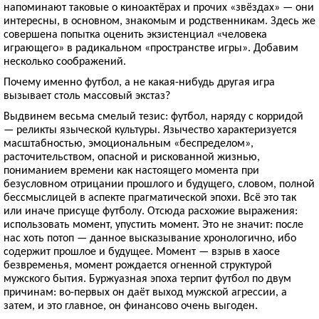
напоминают таковые о киноактёрах и прочих «звёздах» — они
интересны, в основном, знакомым и родственникам. Здесь же
совершена попытка оценить экзистенциал «человека
играющего» в радикальном «пространстве игры». Добавим
несколько соображений.
Почему именно футбол, а не какая-нибудь другая игра
вызывает столь массовый экстаз?
Выдвинем весьма смелый тезис: футбол, наряду с корридой
— реликты языческой культуры. Язычество характеризуется
масштабностью, эмоциональным «беспределом»,
расточительством, опасной и рискованной жизнью,
пониманием времени как настоящего момента при
безусловном отрицании прошлого и будущего, словом, полной
бессмыслицей в аспекте прагматической эпохи. Всё это так
или иначе присуще футболу. Отсюда расхожие выражения:
использовать момент, упустить момент. Это не значит: после
нас хоть потоп — данное высказывание хронологично, ибо
содержит прошлое и будущее. Момент — взрыв в хаосе
безвременья, момент рождается огненной структурой
мужского бытия. Буржуазная эпоха терпит футбол по двум
причинам: во-первых он даёт выход мужской агрессии, а
затем, и это главное, он финансово очень выгоден.