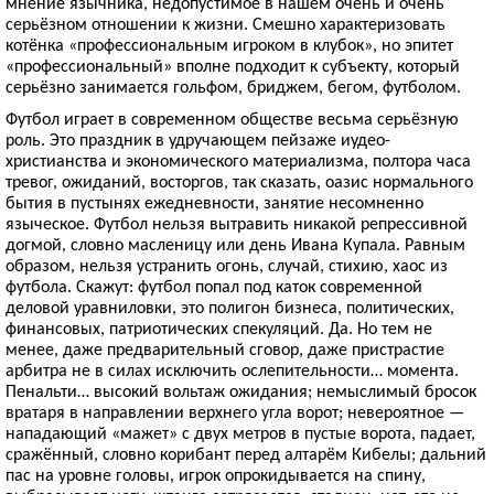
мнение язычника, недопустимое в нашем очень и очень
серьёзном отношении к жизни. Смешно характеризовать
котёнка «профессиональным игроком в клубок», но эпитет
«профессиональный» вполне подходит к субъекту, который
серьёзно занимается гольфом, бриджем, бегом, футболом.
Футбол играет в современном обществе весьма серьёзную
роль. Это праздник в удручающем пейзаже иудео-
христианства и экономического материализма, полтора часа
тревог, ожиданий, восторгов, так сказать, оазис нормального
бытия в пустынях ежедневности, занятие несомненно
языческое. Футбол нельзя вытравить никакой репрессивной
догмой, словно масленицу или день Ивана Купала. Равным
образом, нельзя устранить огонь, случай, стихию, хаос из
футбола. Скажут: футбол попал под каток современной
деловой уравниловки, это полигон бизнеса, политических,
финансовых, патриотических спекуляций. Да. Но тем не
менее, даже предварительный сговор, даже пристрастие
арбитра не в силах исключить ослепительности… момента.
Пенальти… высокий вольтаж ожидания; немыслимый бросок
вратаря в направлении верхнего угла ворот; невероятное —
нападающий «мажет» с двух метров в пустые ворота, падает,
сражённый, словно корибант перед алтарём Кибелы; дальний
пас на уровне головы, игрок опрокидывается на спину,