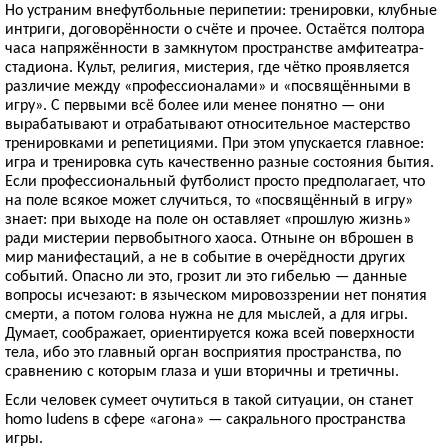
Но устраним внефутбольные перипетии: тренировки, клубные
интриги, договорённости о счёте и прочее. Остаётся полтора
часа напряжённости в замкнутом пространстве амфитеатра-
стадиона. Культ, религия, мистерия, где чётко проявляется
различие между «профессионалами» и «посвящёнными в
игру». С первыми всё более или менее понятно — они
вырабатывают и отрабатывают относительное мастерство
тренировками и репетициями. При этом упускается главное:
игра и тренировка суть качественно разные состояния бытия.
Если профессиональный футболист просто предполагает, что
на поле всякое может случиться, то «посвящённый в игру»
знает: при выходе на поле он оставляет «прошлую жизнь»
ради мистерии первобытного хаоса. Отныне он вброшен в
мир манифестаций, а не в событие в очерёдности других
событий. Опасно ли это, грозит ли это гибелью — данные
вопросы исчезают: в языческом мировоззрении нет понятия
смерти, а потом голова нужна не для мыслей, а для игры.
Думает, соображает, ориентируется кожа всей поверхности
тела, ибо это главный орган восприятия пространства, по
сравнению с которым глаза и уши вторичны и третичны.
Если человек сумеет очутиться в такой ситуации, он станет
homo ludens в сфере «агона» — сакрального пространства
игры.