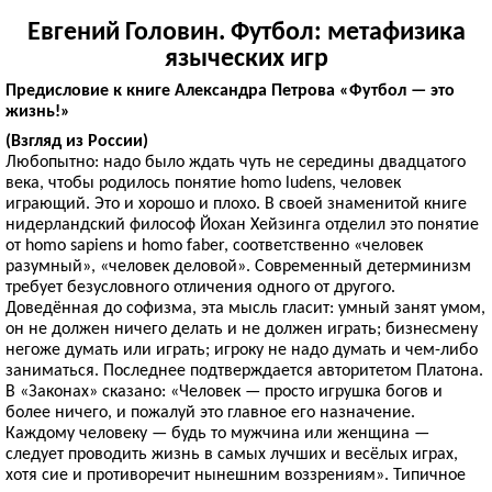
Евгений Головин. Футбол: метафизика
языческих игр
Предисловие к книге Александра Петрова «Футбол — это
жизнь!»
(Взгляд из России)
Любопытно: надо было ждать чуть не середины двадцатого
века, чтобы родилось понятие homo ludens, человек
играющий. Это и хорошо и плохо. В своей знаменитой книге
нидерландский философ Йохан Хейзинга отделил это понятие
от homo sapiens и homo faber, соответственно «человек
разумный», «человек деловой». Современный детерминизм
требует безусловного отличения одного от другого.
Доведённая до софизма, эта мысль гласит: умный занят умом,
он не должен ничего делать и не должен играть; бизнесмену
негоже думать или играть; игроку не надо думать и чем-либо
заниматься. Последнее подтверждается авторитетом Платона.
В «Законах» сказано: «Человек — просто игрушка богов и
более ничего, и пожалуй это главное его назначение.
Каждому человеку — будь то мужчина или женщина —
следует проводить жизнь в самых лучших и весёлых играх,
хотя сие и противоречит нынешним воззрениям». Типичное