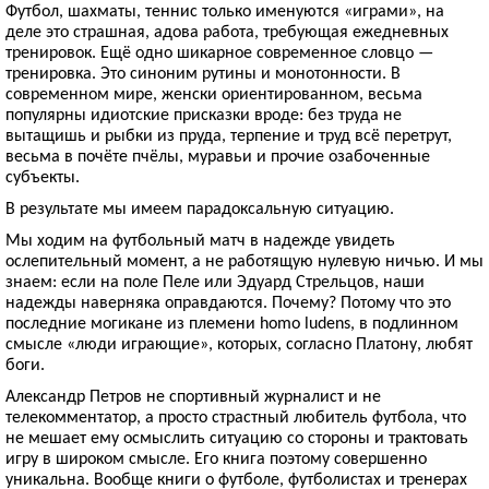
Футбол, шахматы, теннис только именуются «играми», на
деле это страшная, адова работа, требующая ежедневных
тренировок. Ещё одно шикарное современное словцо —
тренировка. Это синоним рутины и монотонности. В
современном мире, женски ориентированном, весьма
популярны идиотские присказки вроде: без труда не
вытащишь и рыбки из пруда, терпение и труд всё перетрут,
весьма в почёте пчёлы, муравьи и прочие озабоченные
субъекты.
В результате мы имеем парадоксальную ситуацию.
Мы ходим на футбольный матч в надежде увидеть
ослепительный момент, а не работящую нулевую ничью. И мы
знаем: если на поле Пеле или Эдуард Стрельцов, наши
надежды наверняка оправдаются. Почему? Потому что это
последние могикане из племени homo ludens, в подлинном
смысле «люди играющие», которых, согласно Платону, любят
боги.
Александр Петров не спортивный журналист и не
телекомментатор, а просто страстный любитель футбола, что
не мешает ему осмыслить ситуацию со стороны и трактовать
игру в широком смысле. Его книга поэтому совершенно
уникальна. Вообще книги о футболе, футболистах и тренерах