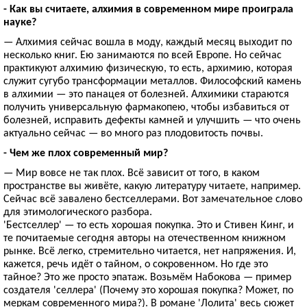
- Как вы считаете, алхимия в современном мире проиграла
науке?
— Алхимия сейчас вошла в моду, каждый месяц выходит по
несколько книг. Ею занимаются по всей Европе. Но сейчас
практикуют алхимию физическую, то есть, архимию, которая
служит сугубо трансформации металлов. Философский камень
в алхимии — это панацея от болезней. Алхимики стараются
получить универсальную фармакопею, чтобы избавиться от
болезней, исправить дефекты камней и улучшить — что очень
актуально сейчас — во много раз плодовитость почвы.
- Чем же плох современный мир?
— Мир вовсе не так плох. Всё зависит от того, в каком
пространстве вы живёте, какую литературу читаете, например.
Сейчас всё завалено бестселлерами. Вот замечательное слово
для этимологического разбора.
'Бестселлер' — то есть хорошая покупка. Это и Стивен Кинг, и
те почитаемые сегодня авторы на отечественном книжном
рынке. Всё легко, стремительно читается, нет напряжения. И,
кажется, речь идёт о тайном, о сокровенном. Но где это
тайное? Это же просто эпатаж. Возьмём Набокова — пример
создателя 'селлера' (Почему это хорошая покупка? Может, по
меркам современного мира?). В романе 'Лолита' весь сюжет