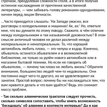
строчкой, преодолевая сложности стиля, а в итоге получая
истинное наслаждение от прочтения качественной
литературы, — чем забивать голову романами-однодневками,
ничем перед лицом Вечности.
...Часто приходится слышать: 'На Западе ужасно, все
разговоры о холодильниках и машинах! Ах, ах:' Но, ответьте
мне, что вы думаете по этому поводу. Скажите, в чём отличие
между холодильником и так называемой духовностью? В этом
смысле античный человек не делал различий между
материальным и нематериальным. То, что хороший
автомобиль любить плохо, — это чепуха и вздор. Конечно,
обыватель останется обывателем и в великолепной
библиотеке, не только за рулём нового автомобиля или в
магазине бытовой техники. Но если не говорить об
обывателях, — почему так плохо не любить жизнь? Обратите
внимание, большинство людей чем-то недовольны. Они
постоянно ищут чего-то другого, их не удовлетворяют их
занятия. Простой вопрос: почему бы ни наслаждаться тем, что
вам нравится делать и что вам удаётся? Ведь это снимает
массу проблем.
- Так сколько алхимических трактатов следует прочесть,
сколько символов сопоставить, чтобы иметь возможность
'беседовать' об алхимии в контексте интервью? Да и как