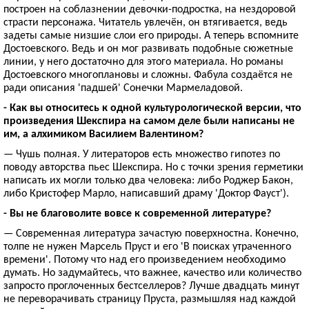
построен на соблазнении девочки-подростка, на нездоровой
страсти персонажа. Читатель увлечён, он втягивается, ведь
задеты самые низшие слои его природы. А теперь вспомните
Достоевского. Ведь и он мог развивать подобные сюжетные
линии, у него достаточно для этого материала. Но романы
Достоевского многоплановы и сложны. Фабула создаётся не
ради описания 'падшей' Сонечки Мармеладовой.
- Как вы относитесь к одной культурологической версии, что
произведения Шекспира на самом деле были написаны не
им, а алхимиком Василием Валентином?
— Чушь полная. У литераторов есть множество гипотез по
поводу авторства пьес Шекспира. Но с точки зрения герметики
написать их могли только два человека: либо Роджер Бакон,
либо Кристофер Марло, написавший драму 'Доктор Фауст').
- Вы не благоволите вовсе к современной литературе?
— Современная литература зачастую поверхностна. Конечно,
толпе не нужен Марсель Пруст и его 'В поисках утраченного
времени'. Потому что над его произведением необходимо
думать. Но задумайтесь, что важнее, качество или количество
запросто проглоченных бестселлеров? Лучше двадцать минут
не переворачивать страницу Пруста, размышляя над каждой