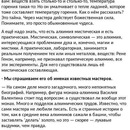
вам: веществ взять столько-то и столько-то, температура
горения такая-то: Но он умалчивает о тепле ладоней, которое
тоже составляет температуру горения. Как о нём рассказать?
Это тайна. Через мастера действует божественная сила.
Понимаете, это просто обыкновенные чудеса.
А ещё надо знать, что есть алхимия мистическая и есть
практическая. Мистическая, символическая — это алхимия,
интересующаяся проблемами духа и, конечно, магии и
мистики. А практическая, лабораторная, занимается
реальным получением тех или иных металлов, веществ: Рене
Генон, например, не признавал практическую алхимию, все
эти эксперименты. Для него существовала лишь её
мистическая составляющая.
- Мы спрашиваем его об именах известных мастеров.
— На самом деле много загадочного, много непонятных
биографий. Например, фигура монаха-алхимика Василия
Валентина стоит под вопросом: а существовал ли вообще этот
монах. Много и подделок алхимических трудов. Известно, что
сами мастера не любили писать. Есть и странные истории о
том, как в средние века алхимиков сажали в башни, чтобы
заставлять 'делать' золото, но это — скорее — лукавые
выдумки, чем правда.