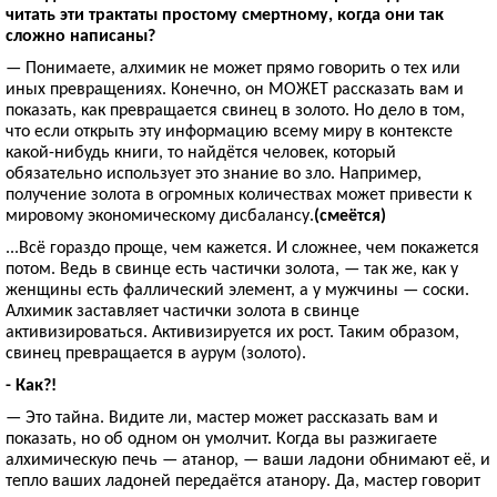
читать эти трактаты простому смертному, когда они так
сложно написаны?
— Понимаете, алхимик не может прямо говорить о тех или
иных превращениях. Конечно, он МОЖЕТ рассказать вам и
показать, как превращается свинец в золото. Но дело в том,
что если открыть эту информацию всему миру в контексте
какой-нибудь книги, то найдётся человек, который
обязательно использует это знание во зло. Например,
получение золота в огромных количествах может привести к
мировому экономическому дисбалансу.
(смеётся)
...Всё гораздо проще, чем кажется. И сложнее, чем покажется
потом. Ведь в свинце есть частички золота, — так же, как у
женщины есть фаллический элемент, а у мужчины — соски.
Алхимик заставляет частички золота в свинце
активизироваться. Активизируется их рост. Таким образом,
свинец превращается в аурум (золото).
- Как?!
— Это тайна. Видите ли, мастер может рассказать вам и
показать, но об одном он умолчит. Когда вы разжигаете
алхимическую печь — атанор, — ваши ладони обнимают её, и
тепло ваших ладоней передаётся атанору. Да, мастер говорит