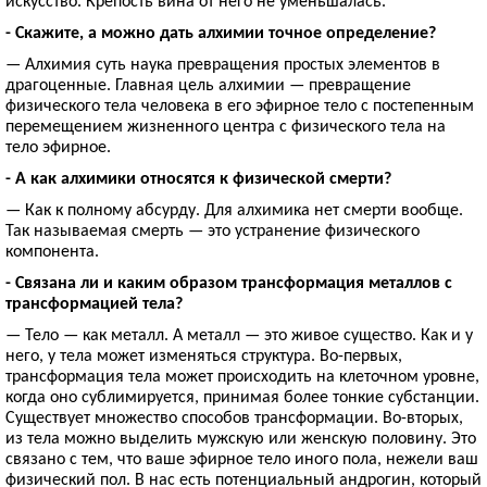
искусство. Крепость вина от него не уменьшалась.
- Скажите, а можно дать алхимии точное определение?
— Алхимия суть наука превращения простых элементов в
драгоценные. Главная цель алхимии — превращение
физического тела человека в его эфирное тело с постепенным
перемещением жизненного центра с физического тела на
тело эфирное.
- А как алхимики относятся к физической смерти?
— Как к полному абсурду. Для алхимика нет смерти вообще.
Так называемая смерть — это устранение физического
компонента.
- Связана ли и каким образом трансформация металлов с
трансформацией тела?
— Тело — как металл. А металл — это живое существо. Как и у
него, у тела может изменяться структура. Во-первых,
трансформация тела может происходить на клеточном уровне,
когда оно сублимируется, принимая более тонкие субстанции.
Существует множество способов трансформации. Во-вторых,
из тела можно выделить мужскую или женскую половину. Это
связано с тем, что ваше эфирное тело иного пола, нежели ваш
физический пол. В нас есть потенциальный андрогин, который