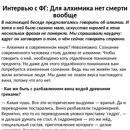
Интервью с ФГ: Для алхимика нет смерти
вообще
В настоящей беседе предполагалось говорить об алхимии. И
хотя о ней было сказано мало, искусство королей в этих
нескольких фразах не померкло. Мы спрашивали наудачу:
вдруг он заговорит о том, о чём сейчас говорить странно.
— Алхимия в современном мире? Невозможно. Сознание
современного человека столь далеко от алхимии: Чтобы
говорить о ней, необходимо хоть отдалённое понимание
предмета. Но даже для этого отдалённого понимания вам
потребуется изменение сознания. Ведь мы не живём так, как
жили античные люди. Мы даже не знаем вкуса настоящего
вина, потому что его нет.
- Как же быть с разбавлением вина водой древними
греками?
— Какая чушь. Все эти исторические выдумки — враньё. Да и
переводчики постарались. Вино разбавляли гидромерией.
Вероятно, кто-то из переводчиков уловил приставку 'гидро', —
и дальше думать не стал. А гидромерия — это же мёд,
специальный состав, приготовление которого — целое