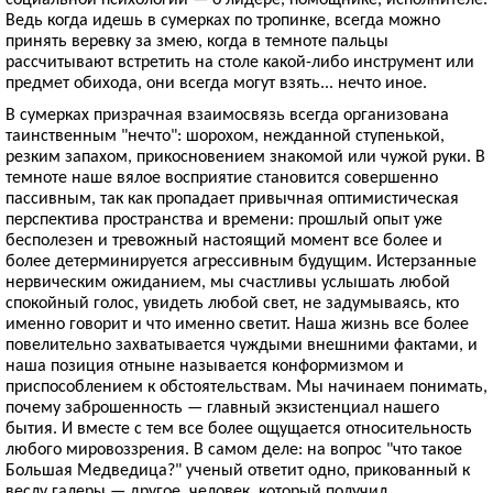
Ведь когда идешь в сумерках по тропинке, всегда можно
принять веревку за змею, когда в темноте пальцы
рассчитывают встретить на столе какой-либо инструмент или
предмет обихода, они всегда могут взять... нечто иное.
В сумерках призрачная взаимосвязь всегда организована
таинственным "нечто": шорохом, нежданной ступенькой,
резким запахом, прикосновением знакомой или чужой руки. В
темноте наше вялое восприятие становится совершенно
пассивным, так как пропадает привычная оптимистическая
перспектива пространства и времени: прошлый опыт уже
бесполезен и тревожный настоящий момент все более и
более детерминируется агрессивным будущим. Истерзанные
нервическим ожиданием, мы счастливы услышать любой
спокойный голос, увидеть любой свет, не задумываясь, кто
именно говорит и что именно светит. Наша жизнь все более
повелительно захватывается чуждыми внешними фактами, и
наша позиция отныне называется конформизмом и
приспособлением к обстоятельствам. Мы начинаем понимать,
почему заброшенность — главный экзистенциал нашего
бытия. И вместе с тем все более ощущается относительность
любого мировоззрения. В самом деле: на вопрос "что такое
Большая Медведица?" ученый ответит одно, прикованный к
веслу галеры — другое, человек, который получил