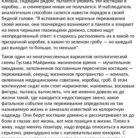
Юноша, сидящий рядом, пытается уложить эти костяшки в
коробку... и симметрии никак не получается. И наблюдатель
аналогичным способом силится навести порядок в своей
бедной голове: "Я вспоминаю все мрачные переживания
своей жизни, они поочередно возникают в памяти и взирают
на меня черными глазницами домино, словно ищут
неопределенный ответ: я стараюсь расположить их в какой-то
призрачной коробке, в каком-то зеленом гробу — но каждый
раз выходит то больше, то меньше".
Таков один из многочисленных вариантов онтологической
схемы Густава Майринка: жизненное время — мучительное
ожидание, заполненное постоянным пересчетом костяшек —
переживаний, секунд; жизненное пространство — комната,
оклеенная медицинскими советами, коробка, гроб. В этом
континууме сидят или стоят марионетки, манекены, восковые
фигуры, пытаясь вычислить, что же именно довело их до
жизни такой, где находится недостающее звено, какое
фатальное событие или переживание определило их так
называемую жизнь и замазало известкой их колоритную
надежду. Они берут костяшки домино и рассматривают их до
боли в глазах: вот жизнь, вот моя позиция в жизни. Плохо я
живу, надо менять позитуру, надо впредь относиться к жизни
серьезно, равнодушно или с наплевательским юмором. С