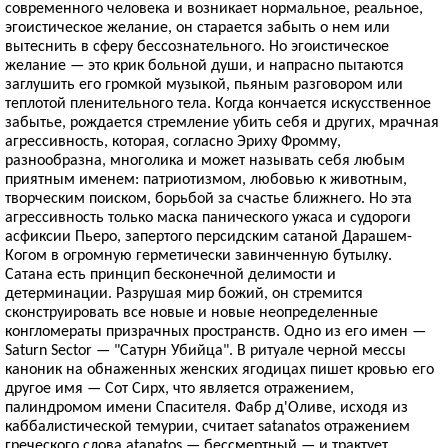
современного человека и возникает нормальное, реальное,
эгоистическое желание, он старается забыть о нем или
вытеснить в сферу бессознательного. Но эгоистическое
желание — это крик больной души, и напрасно пытаются
заглушить его громкой музыкой, пьяным разговором или
теплотой пленительного тела. Когда кончается искусственное
забытье, рождается стремление убить себя и других, мрачная
агрессивность, которая, согласно Эриху Фромму,
разнообразна, многолика и может называть себя любым
приятным именем: патриотизмом, любовью к животным,
творческим поиском, борьбой за счастье ближнего. Но эта
агрессивность только маска панического ужаса и судороги
асфиксии Пьеро, запертого персидским сатаной Дарашем-
Когом в огромную герметически завинченную бутылку.
Сатана есть принцип бесконечной делимости и
детерминации. Разрушая мир божий, он стремится
сконструировать все новые и новые неопределенные
конгломераты призрачных пространств. Одно из его имен —
Saturn Sector — "Сатурн Убийца". В ритуале черной мессы
каноник на обнаженных женских ягодицах пишет кровью его
другое имя — Сот Сирх, что является отражением,
палиндромом имени Спасителя. Фабр д'Оливе, исходя из
каббалистической темурии, считает satanatos отражением
греческого слова atanatos — бессмертный — и трактует