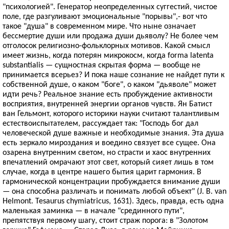
"психологией". Генератор неопределенных суггестий, чистое
поле, где разгуливают эмоциональные "порывы",- вот что
такое "душа" в современном мире. Что ныне означает
бессмертие души или продажа души дьяволу? Не более чем
отголосок религиозно-фольклорных мотивов. Какой смысл
имеет жизнь, когда потерян микрокосм, когда forma latenta
substantialis — сущностная скрытая форма — вообще не
принимается всерьез? И пока наше сознание не найдет пути к
собственной душе, о каком "боге", о каком "дьяволе" может
идти речь? Реальное знание есть пробуждение активности
восприятия, внутренней энергии органов чувств. Ян Батист
ван Гельмонт, которого историки науки считают талантливым
естествоиспытателем, рассуждает так: "Господь бог дал
человеческой душе важные и необходимые знания. Эта душа
есть зеркало мироздания и воедино связует все сущее. Она
озарена внутренним светом, но страсти и хаос внутренних
впечатлений омрачают этот свет, который сияет лишь в том
случае, когда в центре нашего бытия царит гармония. В
гармонической концентрации пробуждается внимание души
— она способна различать и понимать любой объект" (J. В. van
Helmont. Tesaurus chymiatricus, 1631). Здесь, правда, есть одна
маленькая заминка — в начале "срединного пути",
препятствуя первому шагу, стоит страж порога: в "Золотом