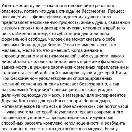
Уничтожение души — главная и необычайно реальная
опасность, потому что душа отнюдь не бессмертна. Процесс
посвящения — философского отделения души от тела —
представляет неслыханную трудность, жизнь души, связанной
с телом непонятно и дисгармонически, исполнена крайнего
риска. Именно потому, что субстанция души лишена
формальной свободы, человек не может сказать о себе
словами Леонардо да Винчи: "Если не имеешь того, что
желаешь, желай то, что имеешь". Когда желание
спровоцировано магнетизмом какой-либо сущности, какого-
либо объекта, человек начинает жить в режиме фатальной
зависимости, в режиме хаотических змеиных переплетений и
становится легкой добычей вампиров, гулов и дочерей Лилит.
При бесконечном удовлетворении спровоцированных
желаний солнечная пневма исчезает безвозвратно, а так
называемый "индивид" превращается в сколь угодно
делимую однородную массу, в материал для экспериментов
Дараша-Кога или доктора Кассеканари. Черная дыра,
математическое Ничто есть в буквальном смысле horror vacui
— ужас пустоты, который неумолимо терзает современного
человека отсутствием... провокационных стимуляторов,
способных рассеять комплекс неполноценности и возбудить
реактивность его жалкого центробежного модуса. Если у