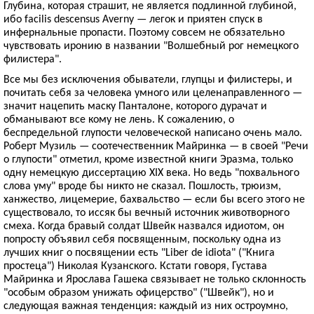
Глубина, которая страшит, не является подлинной глубиной,
ибо facilis descensus Averny — легок и приятен спуск в
инфернальные пропасти. Поэтому совсем не обязательно
чувствовать иронию в названии "Волшебный рог немецкого
филистера".
Все мы без исключения обыватели, глупцы и филистеры, и
почитать себя за человека умного или целенаправленного —
значит нацепить маску Панталоне, которого дурачат и
обманывают все кому не лень. К сожалению, о
беспредельной глупости человеческой написано очень мало.
Роберт Музиль — соотечественник Майринка — в своей "Речи
о глупости" отметил, кроме известной книги Эразма, только
одну немецкую диссертацию XIX века. Но ведь "похвального
слова уму" вроде бы никто не сказал. Пошлость, трюизм,
ханжество, лицемерие, бахвальство — если бы всего этого не
существовало, то иссяк бы вечный источник животворного
смеха. Когда бравый солдат Швейк назвался идиотом, он
попросту объявил себя посвященным, поскольку одна из
лучших книг о посвящении есть "Liber de idiota" ("Книга
простеца") Николая Кузанского. Кстати говоря, Густава
Майринка и Ярослава Гашека связывает не только склонность
"особым образом унижать офицерство" ("Швейк"), но и
следующая важная тенденция: каждый из них остроумно,