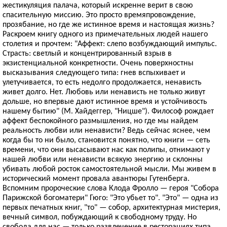
жестикуляция палача, который искренне верит в свою
спасительную миссию. Это просто времяпровождение,
прозябание, но где же истинное время и настоящая жизнь?
Раскроем книгу одного из примечательных людей нашего
столетия и прочтем: "Аффект: слепо возбуждающий импульс.
Страсть: светлый и концентрированный взрыв в
экзистенциальной конкретности. Очень поверхностны
высказывания следующего типа: гнев вспыхивает и
улетучивается, то есть недолго продолжается, ненависть
живет долго. Нет. Любовь или ненависть не только живут
дольше, но впервые дают истинное время и устойчивость
нашему бытию" (М. Хайдеггер, "Ницше"). Философ рождает
аффект беспокойного размышления, но где мы найдем
реальность любви или ненависти? Ведь сейчас яснее, чем
когда бы то ни было, становится понятно, что книги — сеть
времени, что они высасывают нас как полипы, отнимают у
нашей любви или ненависти всякую энергию и склонны
убивать любой росток самостоятельной мысли. Мы живем в
исторический момент провала авантюры Гутенберга.
Вспомним пророческие слова Клода Фролло — героя "Собора
Парижской богоматери" Гюго: "Это убьет то". "Это" — одна из
первых печатных книг, "то" — собор, архитектурная мистерия,
вечный символ, побуждающий к свободному труду. Но
свобода для нас — только развлечение в ресторациях типа