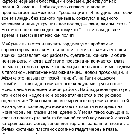
картоне черными блестящими буквами, действуют как
рвотный камень". Наблюдатель спокоен и вполне
предполагает возможность "революции": "Я не удивлюсь, если
все эти люди, без всякого призыва, сожмутся в единого
человека и начнут крушить все подряд — окна, лампы, столы".
Но ничего не происходит, потому что "...всем нам довлеет
время и высасывает нас как полип".
Майринк пытается нащупать гордиев узел проблемы:
спровоцированная кем-то или чем-то жизнь зажигает наши
зрачки, заставляет нас работать, суетиться, кричать, любить,
ненавидеть. И когда действие провокации кончается, глаза
потухают, голова опускается, пальцы сцепляются, и мы сидим
в тягостном, напряженном ожидании... новой провокации. В
Африке это называют позой "таири", на Гаити отдыхом
"зомби" — так сидят оживленные колдунами трупы после
монотонной и элементарной работы. Наблюдатель чувствует,
что и сам он медленно и верно втягивается в это роковое
оцепенение: "Я вспоминаю все мрачные переживания своей
жизни, они поочередно возникают в памяти и взирают на
меня черными глазницами домино. У меня такое ощущение,
словно полость рта забита большой серой каучуковой массой,
которая разрастается, заполняет гортань, заполняет мозги". С
белых костяных пластинок домино глядят черные глаза.