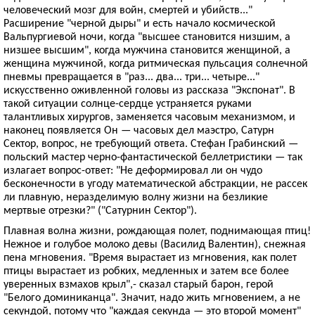
человеческий мозг для войн, смертей и убийств..."
Расширение "черной дыры" и есть начало космической
Вальпургиевой ночи, когда "высшее становится низшим, а
низшее высшим", когда мужчина становится женщиной, а
женщина мужчиной, когда ритмическая пульсация солнечной
пневмы превращается в "раз... два... три... четыре..."
искусственно оживленной головы из рассказа "Экспонат". В
такой ситуации солнце-сердце устраняется руками
талантливых хирургов, заменяется часовым механизмом, и
наконец появляется Он — часовых дел маэстро, Сатурн
Сектор, вопрос, не требующий ответа. Стефан Грабинский —
польский мастер черно-фантастической беллетристики — так
излагает вопрос-ответ: "Не деформировал ли он чудо
бесконечности в угоду математической абстракции, не рассек
ли плавную, неразделимую волну жизни на безликие
мертвые отрезки?" ("Сатурнин Сектор").
Плавная волна жизни, рождающая полет, поднимающая птиц!
Нежное и голубое молоко девы (Василид Валентин), снежная
пена мгновения. "Время вырастает из мгновения, как полет
птицы вырастает из робких, медленных и затем все более
уверенных взмахов крыл",- сказал старый барон, герой
"Белого доминиканца". Значит, надо жить мгновением, а не
секундой, потому что "каждая секунда — это второй момент"