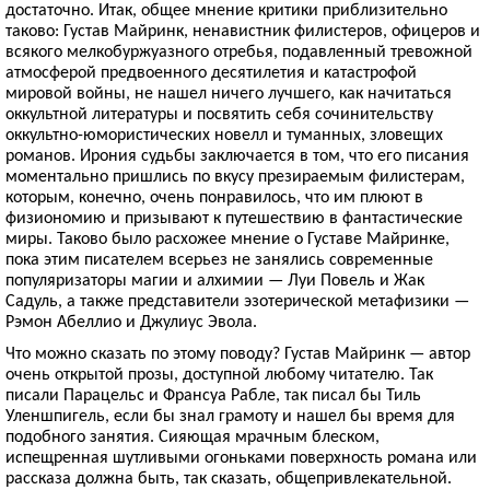
достаточно. Итак, общее мнение критики приблизительно
таково: Густав Майринк, ненавистник филистеров, офицеров и
всякого мелкобуржуазного отребья, подавленный тревожной
атмосферой предвоенного десятилетия и катастрофой
мировой войны, не нашел ничего лучшего, как начитаться
оккультной литературы и посвятить себя сочинительству
оккультно-юмористических новелл и туманных, зловещих
романов. Ирония судьбы заключается в том, что его писания
моментально пришлись по вкусу презираемым филистерам,
которым, конечно, очень понравилось, что им плюют в
физиономию и призывают к путешествию в фантастические
миры. Таково было расхожее мнение о Густаве Майринке,
пока этим писателем всерьез не занялись современные
популяризаторы магии и алхимии — Луи Повель и Жак
Садуль, а также представители эзотерической метафизики —
Рэмон Абеллио и Джулиус Эвола.
Что можно сказать по этому поводу? Густав Майринк — автор
очень открытой прозы, доступной любому читателю. Так
писали Парацельс и Франсуа Рабле, так писал бы Тиль
Уленшпигель, если бы знал грамоту и нашел бы время для
подобного занятия. Сияющая мрачным блеском,
испещренная шутливыми огоньками поверхность романа или
рассказа должна быть, так сказать, общепривлекательной.