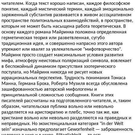
читателем. Когда текст хорошо написан, каждое философское
понятие, каждый мистический термин, каждый эмоционально
заряженный субстантив развивается в живом ассоциативном
пространстве политональных взаимодействий, в пространстве,
которым не может быть насыщена работа теоретическая. В
основу каждого романа Майринка положена определенная
герметическая теория или разветвленная, сугубо
традиционная идея, и совершенно напрасно этого автора
упрекают или хвалят за увлекательное "мифотворчество".
Майринк просто создает максимальные условия развития
мифа, атмосферу неистовых поляризаций символа, вовлекает
в беспокойный динамизм присутствия эзотерического
постулата, но Майринк никогда не рисует новых
иррациональных перспектив. Трудность понимания Томаса
Манна, Германа Броха, Роберта Музиля всегда обусловлена
зашифрованностью авторской мифологемы и
принципиальной сложностью сообщения. Книги этих
писателей рассчитаны на подготовленного читателя, и, таким
образом, читательская публика вольно или невольно
разделяется на аристократию и плебс, точно так же, как
христиане вольно или невольно разделяются на праведных и
неправедных. Но экзистенциальная категория "in der Welt
sein" изначально предполагает Geworfenheit — заброшенность
человека в мир и в мире, Alltaglichkeit — то есть