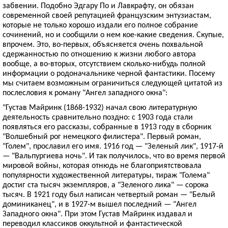
забвении. Подобно Эдгару По и Лавкрафту, он обязан
современной своей репутацией французским энтузиастам,
которые не только хорошо издали его полное собрание
сочинений, но и сообщили о нем кое-какие сведения. Скупые,
впрочем. Это, во-первых, объясняется очень похвальной
сдержанностью по отношению к жизни любого автора
вообще, а во-вторых, отсутствием сколько-нибудь полной
информации о родоначальнике черной фантастики. Посему
мы считаем возможным ограничиться следующей цитатой из
послесловия к роману "Ангел западного окна":
"Густав Майринк (1868-1932) начал свою литературную
деятельность сравнительно поздно: с 1903 года стали
появляться его рассказы, собранные в 1913 году в сборник
"Волшебный рог немецкого филистера". Первый роман,
"Голем", прославил его имя. 1916 год — "Зеленый лик", 1917-й
— "Вальпургиева ночь". И так получилось, что во время первой
мировой войны, которая отнюдь не благоприятствовала
популярности художественной литературы, тираж "Голема"
достиг ста тысяч экземпляров, а "Зеленого лика" — сорока
тысяч. В 1921 году был написан четвертый роман — "Белый
доминиканец", и в 1927-м вышел последний — "Ангел
Западного окна". При этом Густав Майринк издавал и
переводил классиков оккультной и фантастической