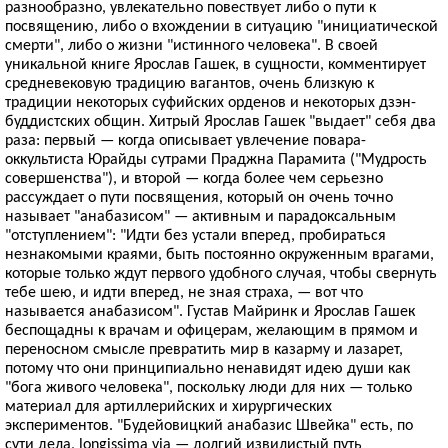
разнообразно, увлекательно повествует либо о пути к
посвящению, либо о вхождении в ситуацию "инициатической
смерти", либо о жизни "истинного человека". В своей
уникальной книге Ярослав Гашек, в сущности, комментирует
средневековую традицию вагантов, очень близкую к
традиции некоторых суфийских орденов и некоторых дзэн-
буддистских общин. Хитрый Ярослав Гашек "выдает" себя два
раза: первый — когда описывает увлечение повара-
оккультиста Юрайды сутрами Праджна Парамита ("Мудрость
совершенства"), и второй — когда более чем серьезно
рассуждает о пути посвящения, который он очень точно
называет "анабазисом" — активным и парадоксальным
"отступлением": "Идти без устали вперед, пробираться
незнакомыми краями, быть постоянно окруженным врагами,
которые только ждут первого удобного случая, чтобы свернуть
тебе шею, и идти вперед, не зная страха, — вот что
называется анабазисом". Густав Майринк и Ярослав Гашек
беспощадны к врачам и офицерам, желающим в прямом и
переносном смысле превратить мир в казарму и лазарет,
потому что они принципиально ненавидят идею души как
"бога живого человека", поскольку люди для них — только
материал для артиллерийских и хирургических
экспериментов. "Будейовицкий анабазис Швейка" есть, по
сути дела, longissima via — долгий извилистый путь