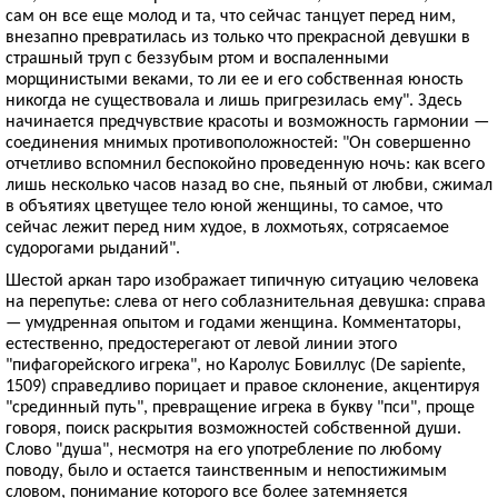
сам он все еще молод и та, что сейчас танцует перед ним,
внезапно превратилась из только что прекрасной девушки в
страшный труп с беззубым ртом и воспаленными
морщинистыми веками, то ли ее и его собственная юность
никогда не существовала и лишь пригрезилась ему". Здесь
начинается предчувствие красоты и возможность гармонии —
соединения мнимых противоположностей: "Он совершенно
отчетливо вспомнил беспокойно проведенную ночь: как всего
лишь несколько часов назад во сне, пьяный от любви, сжимал
в объятиях цветущее тело юной женщины, то самое, что
сейчас лежит перед ним худое, в лохмотьях, сотрясаемое
судорогами рыданий".
Шестой аркан таро изображает типичную ситуацию человека
на перепутье: слева от него соблазнительная девушка: справа
— умудренная опытом и годами женщина. Комментаторы,
естественно, предостерегают от левой линии этого
"пифагорейского игрека", но Каролус Бовиллус (De sapiente,
1509) справедливо порицает и правое склонение, акцентируя
"срединный путь", превращение игрека в букву "пси", проще
говоря, поиск раскрытия возможностей собственной души.
Слово "душа", несмотря на его употребление по любому
поводу, было и остается таинственным и непостижимым
словом, понимание которого все более затемняется