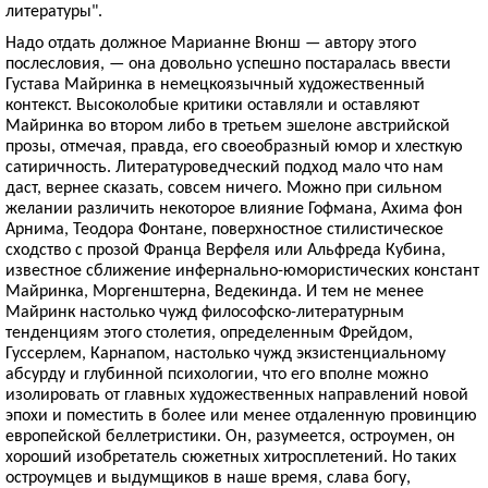
литературы".
Надо отдать должное Марианне Вюнш — автору этого
послесловия, — она довольно успешно постаралась ввести
Густава Майринка в немецкоязычный художественный
контекст. Высоколобые критики оставляли и оставляют
Майринка во втором либо в третьем эшелоне австрийской
прозы, отмечая, правда, его своеобразный юмор и хлесткую
сатиричность. Литературоведческий подход мало что нам
даст, вернее сказать, совсем ничего. Можно при сильном
желании различить некоторое влияние Гофмана, Ахима фон
Арнима, Теодора Фонтане, поверхностное стилистическое
сходство с прозой Франца Верфеля или Альфреда Кубина,
известное сближение инфернально-юмористических констант
Майринка, Моргенштерна, Ведекинда. И тем не менее
Майринк настолько чужд философско-литературным
тенденциям этого столетия, определенным Фрейдом,
Гуссерлем, Карнапом, настолько чужд экзистенциальному
абсурду и глубинной психологии, что его вполне можно
изолировать от главных художественных направлений новой
эпохи и поместить в более или менее отдаленную провинцию
европейской беллетристики. Он, разумеется, остроумен, он
хороший изобретатель сюжетных хитросплетений. Но таких
остроумцев и выдумщиков в наше время, слава богу,