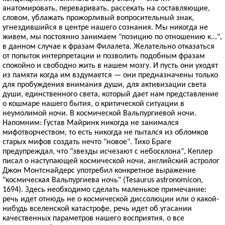
анатомировать, переваривать, рассекать на составляющие,
словом, ублажать прожорливый вопросительный знак,
угнездившийся в центре нашего сознания. Мы никогда не
живем, мы постоянно занимаем "позицию по отношению к...",
в данном случае к фразам Филалета. Желательно отказаться
от попыток интерпретации и позволить подобным фразам
спокойно и свободно жить в нашем мозгу. И пусть они уходят
из памяти когда им вздумается — они предназначены только
для пробуждения внимания души, для активизации света
души, единственного света, который дает нам представление
о кошмаре нашего бытия, о критической ситуации в
неумолимой ночи. В космической Вальпургиевой ночи.
Напомним: Густав Майринк никогда не занимался
мифотворчеством, то есть никогда не пытался из обломков
старых мифов создать нечто "новое". Тихо Браге
предупреждал, что "звезды исчезают с небосклона", Кеплер
писал о наступающей космической ночи, английский астролог
Джон Монтснайдерс употребил конкретное выражение
"космическая Вальпургиева ночь" (Tesaurus astronomicon,
1694). Здесь необходимо сделать маленькое примечание:
речь идет отнюдь не о космической диссолюции или о какой-
нибудь вселенской катастрофе, речь идет об угасании
качественных параметров нашего восприятия, о все