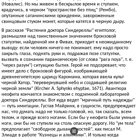
(Новалис). Но мы живем в бескрылое время и ступаем,
крадучись, в черном "пространстве без птиц" (Рембо),
опутанные сатанинскими орхидеями, завороженные
свинцовым стуком монет, которые катятся в черную дыру.
В рассказе "Растения доктора Синдереллы" египтолог,
размышляя над таинственным значением бронзовой
статуэтки, найденной им в Фивах, приходит к неожиданному
выводу: если человек ничего не понимает, ему надо просто
закрыть глаза, поднять руки и, подражая позе статуэтки,
вызвать в сознании параноическую (от слова "para noya", т. е.
"через разум") ситуацию бытия. Герой не подозревает, что
имеет дело с бронзовой фигурой, изображающей
древнеегипетскую царицу Каромама, которая ввела культ
черной Хатор, "перевернувшей небо и создавшей религию
черной земли" (Kircher A. Sphynks ehyptae, 1671). Авантюра
неофита кончается знакомством с подземной лабораторией
доктора Синдереллы. Вот куда ведет "мрачный путь надежды"
— путь имитации. Густав Майринк, в сущности, предупреждает
нас, что думать надо не только головой, но, так сказать, всем
телом, и прежде всего ногами. Если бы у неофита были умные
ноги, они бы не ступили на столь опасную дорогу. Но "ум тела"
предполагает "свободное дыхание костей", как писал М.
Элиаде в работе "Кузнецы и алхимики". И только когда