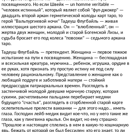
посвященного. Но если Швейк — un homme veritable —
"человек истинный", который являет собой "фул-джокер" —
двадцать второй аркан герметической колоды карт таро, то
герой "Вальпургиевой ночи" Тадеуш Флугбайль — живая
иллюстрация шестого аркана. Он — "влюбленный", он —
жертва двух женщин, молодой и старой Богемской Лизы, и
судьба бросает его под колеса "повозки" — седьмого аркана
таро.
Тадеуш Флугбайль — претендент. Женщина — первое тяжкое
испытание на пути к посвящению. Женщина — беспощадная
и всесильная креатура, мужчина... ребенок, игрушка, орудие в
ее руках, хотя признать эту простую истину не под силу
человеку рациональному. Представление о женщине как о
любящей подруге и заботливой матери — стойкий
предрассудок патриархальных времен. Разглядеть в
застенчивой молодой девушке мрачную старуху, которая
сухими, расчетливыми пальцами перебирает медяки
будущего "счастья", разглядеть в сгорбленной старой карге
ослепительные прелести вакханки — для этого надо... иметь
глаза. Господин лейб-медик видит кое-что, но у него такие же
глаза, как у пингвина крылья. Он видит, но ему страшно:
"Прошлое и настоящее сплелись в нем в какую-то кошмарную
явь, бежать от которой он был бессилен; кто его знает, то ли