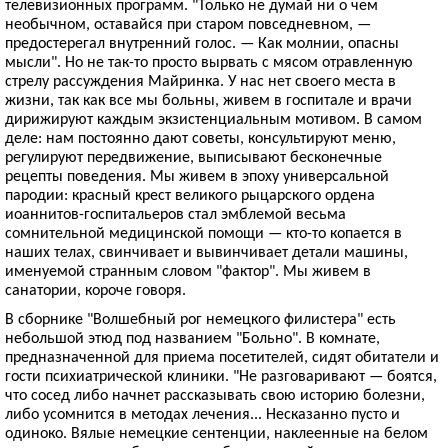
телевизионных программ. "Только не думай ни о чем
необычном, оставайся при старом повседневном, —
предостерегал внутренний голос. — Как молнии, опасны
мысли". Но не так-то просто вырвать с мясом отравленную
стрелу рассуждения Майринка. У нас нет своего места в
жизни, так как все мы больны, живем в госпитале и врачи
дирижируют каждым экзистенциальным мотивом. В самом
деле: нам постоянно дают советы, консультируют меню,
регулируют передвижение, выписывают бесконечные
рецепты поведения. Мы живем в эпоху универсальной
пародии: красный крест великого рыцарского ордена
иоаннитов-госпитальеров стал эмблемой весьма
сомнительной медицинской помощи — кто-то копается в
наших телах, свинчивает и вывинчивает детали машины,
именуемой странным словом "фактор". Мы живем в
санатории, короче говоря.
В сборнике "Волшебный рог немецкого филистера" есть
небольшой этюд под названием "Больно". В комнате,
предназначенной для приема посетителей, сидят обитатели и
гости психиатрической клиники. "Не разговаривают — боятся,
что сосед либо начнет рассказывать свою историю болезни,
либо усомнится в методах лечения... Несказанно пусто и
одиноко. Вялые немецкие сентенции, наклеенные на белом