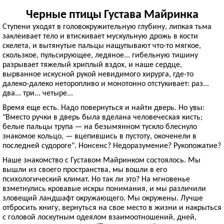
Черные птицы Густава Майринка
Ступени уходят в головокружительную глубину, липкая тьма
заклеивает тело и втискивает мускульную дрожь в кости
скелета, и вытянутые пальцы нащупывают что-то мягкое,
скользкое, пульсирующее, ледяное... гибельную тишину
разрывает тяжелый хриплый вздох, и наше сердце,
вырванное искусной рукой невидимого хирурга, где-то
далеко-далеко неторопливо и монотонно отстукивает: раз...
два... три... четыре...
Время еще есть. Надо повернуться и найти дверь. Но увы:
"Вместо ручки в дверь была вделана человеческая кисть;
белые пальцы трупа — на безымянном тускло блеснуло
знакомое кольцо, — вцепившись в пустоту, окоченели в
последней судороге". Нонсенс? Недоразумение? Рукопожатие?
Наше знакомство с Густавом Майринком состоялось. Мы
вышли из своего пространства, мы вошли в его
психологический климат. Но так ли это? На мгновенье
взметнулись кровавые искры понимания, и мы различили
зловещий ландшафт окружающего. Мы окружены. Лучше
отбросить книгу, вернуться на свое место в жизни и накрыться
с головой лоскутным одеялом взаимоотношений, дней,