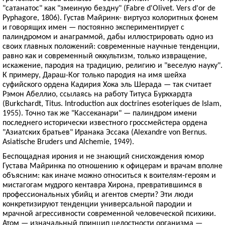
"сатанатос" как "змеиную бездну" (Fabre d'Olivet. Vers d'or de
Pyphagore, 1806). Густав Майринк- виртуоз колоритных фонем
и говорящих имен — постоянно экспериментирует с
палиндромом и анаграммой, дабы иллюстрировать одно из
своих главных положений: современные научные тенденции,
равно как и современный оккультизм, только извращение,
искажение, пародия на традицию, религию и "веселую науку".
К примеру, Дараш-Ког только пародия на имя шейха
суфийского ордена Кадирия Хока эль Шерада — так считает
Рэмон Абеллио, ссылаясь на работу Титуса Буркхардта
(Burkchardt, Titus. Introduction aux doctrines esoteriques de Islam,
1955). Точно так же "Кассеканари" — палиндром имени
последнего исторически известного гроссмейстера ордена
"Азиатских братьев" Иранака Эссака (Alexandre von Bernus.
Asiatische Bruders und Alchemie, 1949).
Беспощадная ирония и не знающий снисхождения юмор
Густава Майринка по отношению к офицерам и врачам вполне
объясним: как иначе можно относиться к воителям-героям и
мистагогам мудрого кентавра Хирона, превратившимся в
профессиональных убийц и агентов смерти? Эти люди
конкретизируют тенденции универсальной пародии и
мрачной агрессивности современной человеческой психики.
Атом — изначальный принцип целостности организма —