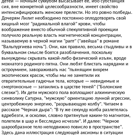
детей — ночным суккубом высасывает ее, ибо субстанция
сия, вне конкретной целесообразности, имеет свойство
интенсифицировать женские прелести. Но это ровно полбеды.
Дочерям Лилит необходимо постоянно оплодотворять свой
хищный мозг "радикальной влагой" крови, чтобы
воображение вместо обычной спекулятивной проекции
получило реальную власть магнетической концентрации,
называемую в черной магии "рапт" ("авейша" в романе
"Вальпургиева ночь"). Они, как правило, весьма стыдливы и в
буквальном смысле боятся разоблачения, поскольку
вынуждены скрывать какой-либо физический изъян, вроде
мохнатого родимого пятна. Они любят блистать нарядами и
остроумием, завораживать нас "пьянящим вихрем
экзотических красок, чтобы мы не заметили их
отвратительные гадючьи тела, которые — невидимые и
смертоносные — затаились в царстве теней" ("Болонские
слезки"). Их дети мужского пола воплощают алхимическую
символику Сатурна, "мужскую" ориентацию лунной агрессии,
центробежную энергию, "разрывающую колбу". Читаем в
рассказе "Черная дыра": "В ту же секунду колба разлетелась
вдребезги, и осколки, словно притянутые каким-то магнитом,
полетели в шар и бесследно исчезли". И далее: "Черное
шарообразное тело неподвижно повисло в пространстве".
Здесь дана иллюстрация следующей аксиомы в ситуации