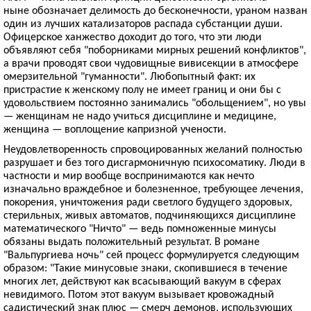
ныне обозначает делимость до бесконечности, ураном назван
один из лучших катализаторов распада субстанции души.
Офицерское ханжество доходит до того, что эти люди
объявляют себя "поборниками мирных решений конфликтов",
а врачи проводят свои чудовищные вивисекции в атмосфере
омерзительной "гуманности". Любопытный факт: их
пристрастие к женскому полу не имеет границ и они бы с
удовольствием постоянно занимались "обольщением", но увы
— женщинам не надо учиться дисциплине и медицине,
женщина — воплощение капризной учености.
Неудовлетворенность спровоцированных желаний полностью
разрушает и без того дисгармоничную психосоматику. Люди в
частности и мир вообще воспринимаются как нечто
изначально враждебное и болезненное, требующее лечения,
покорения, уничтожения ради светлого будущего здоровых,
стерильных, живых автоматов, подчиняющихся дисциплине
математического "Ничто" — ведь помноженные минусы
обязаны выдать положительный результат. В романе
"Вальпургиева ночь" сей процесс формулируется следующим
образом: "Такие минусовые знаки, скопившиеся в течение
многих лет, действуют как всасывающий вакуум в сферах
невидимого. Потом этот вакуум вызывает кровожадный
садистический знак плюс — смерч демонов, использующих