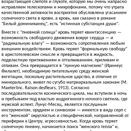
возрастающей слепоте и глухоте, которую мы очень напрасно
исправляем телескопами и микрофонами, потому что утрата
качественной активности восприятия обусловлена угасанием
солнечного света в крови, а кровь, как сказано в романе
"Белый доминиканец", есть "истинная субстанция души".
Вместе с "пневмой солнца" кровь теряет квинтэссенцию —
возможность свободного движения вокруг сердца — и
"радикальную влагу" — возможность сопротивления любым
внешним воздействиям. Кровь теряет "формальную свободу"
в аристотелевском смысле и превращается в жидкость,
подвластную притяжениям и отталкиваниям, приливам и
отливам. Она превращается в "лунную магнезию" (Иринеус
Филалет), необходимую питательную среду женской
вегетации, поскольку растительное царство, в отличие от
минерального, живет по сугубо матриархальным законам (М.
Maeterlinc. Raison desfleurs, 1913). Согласно
последовательности космического цикла, мы вступили в ночь
и пребываем под властью андрогинного ночного светила, где
мужской аспект, Лунус-Месяц, является послушным
инструментом, орудием и символом — имеется в виду серп с
его "женской" округлостью и специфической, направленной от
периферии к Центру, агрессивностью. Когда кровь теряет
солнечную пневму, начинается поиск "женского тепла" и,