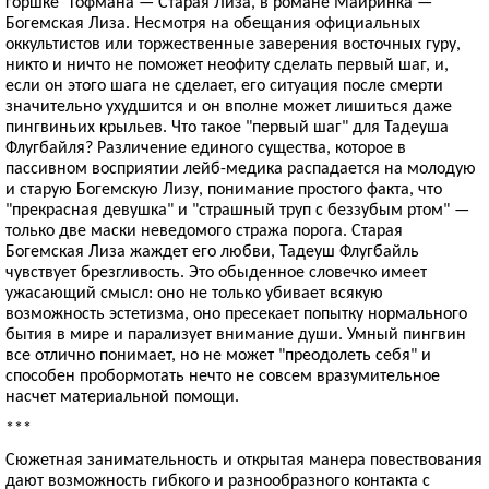
горшке" Гофмана — Старая Лиза, в романе Майринка —
Богемская Лиза. Несмотря на обещания официальных
оккультистов или торжественные заверения восточных гуру,
никто и ничто не поможет неофиту сделать первый шаг, и,
если он этого шага не сделает, его ситуация после смерти
значительно ухудшится и он вполне может лишиться даже
пингвиньих крыльев. Что такое "первый шаг" для Тадеуша
Флугбайля? Различение единого существа, которое в
пассивном восприятии лейб-медика распадается на молодую
и старую Богемскую Лизу, понимание простого факта, что
"прекрасная девушка" и "страшный труп с беззубым ртом" —
только две маски неведомого стража порога. Старая
Богемская Лиза жаждет его любви, Тадеуш Флугбайль
чувствует брезгливость. Это обыденное словечко имеет
ужасающий смысл: оно не только убивает всякую
возможность эстетизма, оно пресекает попытку нормального
бытия в мире и парализует внимание души. Умный пингвин
все отлично понимает, но не может "преодолеть себя" и
способен пробормотать нечто не совсем вразумительное
насчет материальной помощи.
***
Сюжетная занимательность и открытая манера повествования
дают возможность гибкого и разнообразного контакта с