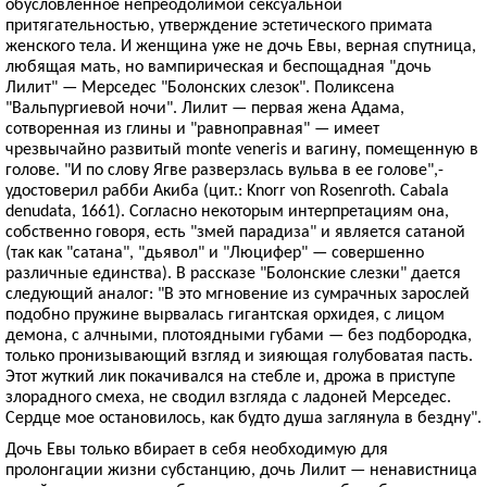
обусловленное непреодолимой сексуальной
притягательностью, утверждение эстетического примата
женского тела. И женщина уже не дочь Евы, верная спутница,
любящая мать, но вампирическая и беспощадная "дочь
Лилит" — Мерседес "Болонских слезок". Поликсена
"Вальпургиевой ночи". Лилит — первая жена Адама,
сотворенная из глины и "равноправная" — имеет
чрезвычайно развитый monte veneris и вагину, помещенную в
голове. "И по слову Ягве разверзлась вульва в ее голове",-
удостоверил рабби Акиба (цит.: Knorr von Rosenroth. Cabala
denudata, 1661). Согласно некоторым интерпретациям она,
собственно говоря, есть "змей парадиза" и является сатаной
(так как "сатана", "дьявол" и "Люцифер" — совершенно
различные единства). В рассказе "Болонские слезки" дается
следующий аналог: "В это мгновение из сумрачных зарослей
подобно пружине вырвалась гигантская орхидея, с лицом
демона, с алчными, плотоядными губами — без подбородка,
только пронизывающий взгляд и зияющая голубоватая пасть.
Этот жуткий лик покачивался на стебле и, дрожа в приступе
злорадного смеха, не сводил взгляда с ладоней Мерседес.
Сердце мое остановилось, как будто душа заглянула в бездну".
Дочь Евы только вбирает в себя необходимую для
пролонгации жизни субстанцию, дочь Лилит — ненавистница