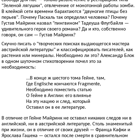
"Зеленой лягушки", отвлечение от монотонной работы зомби.
В клейкой сети времени барахтаются "двуногие птицы без
перьев". Почему Паскаль так определил человека? Почему
Густав Майринк назвал "пингвином" Тадеуша Флугбайля —
удивительного героя своего романа? Да и кто, собственно
говоря, он сам — Густав Майринк?
Скучно писать о "творческих поисках выдающегося мастера
австрийской литературы" и классифицировать писателей, как
растения или минералы. Необходимо ли это? Александр Блок
в одном шуточном стихотворении почел это за
необходимость:
...В конце ж шестого тома Гейне, там,
Где Englische кончаются Fragmente,
Необходимо поместить статью
О Гейне в Англии: его влиянье
На эту нацию и след, который
Оставил он в ее литературе.
В отличие от Гейне Майринк не оставил никаких следов ни в
английской, ни в австрийской литературе. Столь знаменитый
при жизни, он в отличие от своих друзей — Франца Кафки и
Ярослава Гашека — остался после смерти в сравнительном