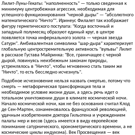
Лилит-Луны-Гекаты: "наполненность" — только сведенная к
минимуму центробежная агрессия, необходимая для
успешного функционирования "черной дыры" — "абсолютного
математического "Ничто"". Иринеус Филалет так изображает
фигуру герметического постулата: "Когда восточный и
западный полумесяц образуют единый круг, в центре
появляется точка инфернального золота — черная звезда
Сатурн". Амбивалентная символика "шар-дыра" характеризует
глобальную центростремительную активность "вульвы" Лилит
в рассказе Густава Майринка: "Все, граничащее с черной
дырой, повинуясь неизбежным законам природы,
устремлялось в "Ничто", чтобы мгновенно стать таким же
"Ничто", то есть бесследно исчезнуть".
Подобное исчезновение нельзя назвать смертью, потому что
смерть — метафорическая трансформация тела и
необходимое условие жизни души, а здесь речь идет о
тотальном уничтожении души в климате космической ночи.
Начало космической ночи, как не без основания считал Клод
де Сен-Мартен, ознаменовалось французской революцией,
удачным изобретением доктора Гильотена и учреждением
палаты мер и весов (здесь имеется в виду европейское
понимание сатурнического, хронометрического времени, а не
космические циклы индуизма). Век Просвещения — век