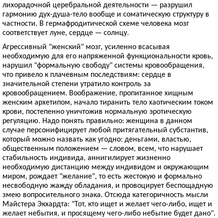
лихорадочной церебральной деятельности — разрушил
гармонию дух-душа-тело вообще и соматическую структуру в
частности. В гермафродитической схеме человека мозг
соответствует луне, сердце — солнцу.
Агрессивный "женский" мозг, усиленно всасывая
необходимую для его напряженной функциональности кровь,
нарушил "формальную свободу" системы кровообращения,
что привело к плачевным последствиям: сердце в
значительной степени утратило контроль за
кровообращением. Воображение, пропитанное хищным
женским архетипом, начало тиранить тело хаотическим током
крови, постепенно уничтожив нормальную эротическую
регуляцию. Надо понять правильно: женщина в данном
случае персонифицирует любой притягательный субстантив,
который можно назвать как угодно: деньгами, властью,
общественным положением — словом, всем, что нарушает
стабильность индивида, аннигилирует жизненно
необходимую дистанцию между индивидом и окружающим
миром, рождает "желание", то есть жестокую и формально
несвободную жажду обладания, и провоцирует беспощадную
змею вопросительного знака. Отсюда категоричность мысли
Maйcтepa Экхардта: "Тот, кто ищет и желает чего-либо, ищет и
желает небытия, и просящему чего-либо небытие будет дано".