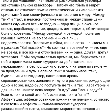
такого размышления начинается рациональная увертюра
экзистенциальной катастрофы. Потому что "быть в мире"
отнюдь не означает поиска схематических и химерических
ориентаций или специфического отношения к миру. Между
"тик" и "так", в неясной протяженности между страницами,
может случиться все что угодно — удар птицы в оконное
стекло, кораблекрушение, двадцать лет тюрьмы, обжигающая
боль откровения. "Между секундой и секундой пролегает
граница, которая не во времени — она лишь
подразумевается. Это такие ячейки, как на сетях...- читаем мы
в рассказе "Bal macabre".- Но сосчитать все ячейки — это еще
не время, и все же мы отсчитываем их — одна, другая, третья,
четвертая..." Мы опутаны сетью времени, мы барахтаемся в
ней и принимаем наши судороги за действительные
переживания, а беспорядочную возню и катанье по земле —
за пройденный путь. Нервное "тик" и задумчивое "так",
будильник и секундомер, паническая дрожь
спровоцированного желания и глупого раскаяния, рождающие
одно и то же: надо было поступить не так, а так... Характерный
для начала нашего века вопрос: "я иду" или "меня ведут"?
Если я, то кто такой этот "я", если они, то кто "они"?
Аффектация, аффектированное пожимание плечами, убийство
в состоянии аффекта — гальванические судороги
разлагающейся плоти, кривляние марионеток, отчаянная