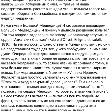
выигрышный лотерейный билет, — третье. И наша
подозрительность растет: в каждом утешительном голосе мы
слышим обертоны беспокойства, в каждом ровном свете нам
чудится мерцание.
Каков путь к Большой Медведице? И кто зовется поводырем
Большой Медведицы? И почему у дьявола раздвоено копыто?
Эти три вопроса задавались человеку, желающему вступить в
орден "Азиатских братьев" (Fabre d'Olivet. Enigma de soleil,
1810). На эти вопросы сложно ответить "специалистам", но они
не представляют труда для тех, у кого пробудилось внимание
души. Очередной парадокс заключается в следующем: для
умеющих читать книги более не представляют интереса, а что
касается безграмотных, то всякое чтение их сбивает с толку, и
чем больше они читают, тем лучше увязают в элементарных
вещах. Пример: знаменитый алхимик XVII века Иринеус
Филалет издал простую увлекательную книгу под названием
"Открытый вход в закрытый дворец короля". Там написано,
что "солнце — темная звезда с холодными лучами" и что "в
полюсе спит сердце Меркурия, которое есть истинный огонь".
Самое глупое для читателя — пытаться понять подобные
фразы, то есть начинать их так-сяк вертеть, доискиваться до
смысла, извлекать концепцию и сравнивать с другими
концепциями. Понимать в нашу эпоху — значит