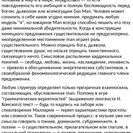
повседневность его амбиций и полную беспомощность перед
богом, дьяволом или всемогущим Das Man. Человек может
сочинить о себе какое угодно мнение, придумать любую
модель "я", но коварное Man всегда способно лишить его тезу
даже минимальной убедительности. Когда в конструкции
немецкого предложения существительное не предусмотрено,
неопределенное местоимение man играет роль
существительного. Можно отрицать бога, дьявола,
существование души, но нельзя отрицать таинственного,
связующего нечто. Смысловое распыление кардинальных
понятий — свобода, любовь, жизнь, наслаждение, ненависть
— привело к обесцениванию энергетических субстантивов, к
своеобразной феноменологической редукции главного члена
предложения.
Любую структуру определяет только призрачная взаимосвязь
составляющих, обусловленная man. Поэтому в игре
"грамматических вероятностей" (выражение лингвиста Н.
Хомского) текст — будь то надпись на заборе или
стихотворение Малларме — теряет характеристики простоты
или сложности. Таков современный процесс: в музыке уже нет
смысла говорить о тонике, доминанте, субдоминанте, в
поэзии — о существительном, прилагательном или глаголе, в
социальной психологии — о лидере, помощнике, исполнителе.