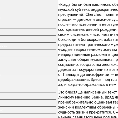
«Когда бы он был павлином, об
мужской субъект, андрократичес
преступлений! Cherchez l’homme
»
страсти — детское и опасное сущ
после чего истеричен и неразу
сооткрыватель дверей рождения,
своим системам, чисто негативн
боголюди и богокороли, избавит
представители трагического му
ности
чуждые вещественному зову ма
непредвиденные разломы в цель
заглушает общая музыкальная р
социально, государства жесткок
держат за государственных вра
от Паллады до шизофрении — вс
а
церебрализация. Здесь, под пла
ах, и когда-то отражались в нем
Это блестяще написанный текст и
личному мнению Бенна. Вряд ли
пренебрежительно оценивал гер
женский коллективы обречены н
ис
сущность жизни прекратится. Ск
начала двадцатого века под вл