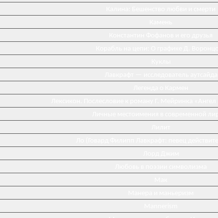
Калина: Бешенство любви и смерти
Камень
Константин Фофанов и его друзья
Корабль на цепи: О графике Д. Воронц
Куклы
Лавкрафт — исследователь аутсайда
Легенда о Кармен
Лексикон. Послесловие к роману Г. Мейринка «Ангел
Личные местоимения в современной ли
Лилит
Ло (Говард Филипп Лавкрафт: певец действит
Лорд Джим
Любовь в поэзии символизма
Мак
Манера и маньеризм
Mannerism