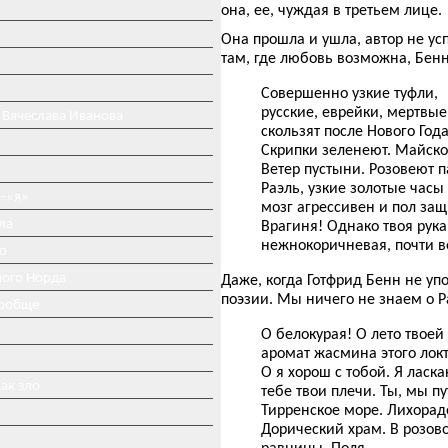
она, ее, чуждая в третьем лице.
Она прошла и ушла, автор не ус
там, где любовь возможна, Бенн
Совершенно узкие туфли,
русские, еврейки, мертвые
 Вячеслава Иванова
скользят после Нового Года
Скрипки зеленеют. Майско
Ветер пустыни. Розовеют 
Раэль, узкие золотые часы 
-«я»
мозг агрессивен и пол за
ла
Врагиня! Однако твоя рук
нежнокоричневая, почти в
о
ного Норда
Даже, когда Готфрид Бенн не уп
поэзии. Мы ничего не знаем о Р
вообще
О белокурая! О лето твоей
аромат жасмина этого локт
О я хорош с тобой. Я ласк
ак зло
тебе твои плечи. Ты, мы п
Тирренское море. Лихорад
Дорический храм. В розов
равнины. Поля