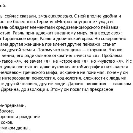
ей.
бы сейчас сказали,
эмансипирована
. С ней вполне удобна и
зь, не более того. Героиня «Метро» внутренне чужда и
 Раэль обладает элементами средиземноморского пейзажа,
остью. Раэль принадлежит внешнему миру, она везде
своя
:
 и Тирренское море, Раэль и дорический храм. Но совершенно
 храма другая женщина привлечет другие пейзажи, станет
бом другой земли. Потому что женщина — вторична. Что же
 Бенна, его радикальное открытие: «чувство «я». Проблема
такое «я», не зачем «я», не «строение «я», но «чувство «я». И с
н ощущал постоянно, даже духовная автобиография называется
человеком греческого мифа, искренне не понимая, почему он
не интересовали психология, социология, сложности с людьми.
а не другой человек, другие люди. Дарвин, эволюция — слишком
о Дарвина, до эволюции. Этому он посвятил прекрасное
а-предками,
болоте.
ворение и рождение
 соков.
олмиком дюны,