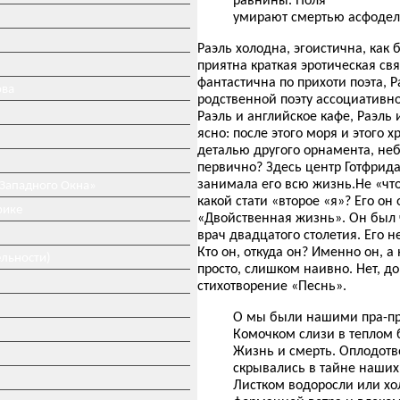
умирают смертью асфодел
Раэль холодна, эгоистична, как 
приятна краткая эротическая свя
фантастична по прихоти поэта,
ова
родственной поэту ассоциативн
Раэль и английское кафе, Раэль
ясно: после этого моря и этого
деталью другого орнамента, не
первично? Здесь центр Готфрида
занимала его всю жизнь.Не «что 
 Западного Окна»
какой стати «второе «я»? Его о
рике
«Двойственная жизнь». Он был 
врач двадцатого столетия. Его 
Кто он, откуда он? Именно он, 
ельности)
просто, слишком наивно. Нет, д
стихотворение «Песнь».
О мы были нашими пра-пр
Комочком слизи в теплом 
Жизнь и смерть. Оплодот
скрывались в тайне наших
Листком водоросли или х