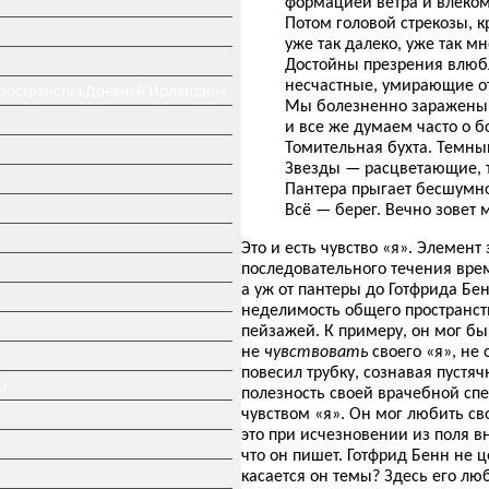
формацией ветра и влеком
Потом головой стрекозы, 
уже так далеко, уже так м
Достойны презрения влюб
несчастные, умирающие от
пространства Древней Ирландии»
Мы болезненно заражены
и все же думаем часто о б
Томительная бухта. Темный
Звезды — расцветающие, 
Пантера прыгает бесшумно
Всё — берег. Вечно зовет 
Это и есть чувство «я». Элемент
последовательного течения време
а уж от пантеры до Готфрида Бе
неделимость общего пространств
пейзажей. К примеру, он мог бы
не
чувствовать
своего «я», не
повесил трубку, сознавая пустя
о
полезность своей врачебной сп
чувством «я». Он мог любить св
это при исчезновении из поля в
что он пишет. Готфрид Бенн не 
касается он темы? Здесь его л