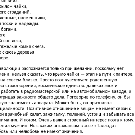
ые вниз.
крылом чайки,
ного страданий.
ленные, насмешники,
 тоски и надежды.
 богами,
оге.
 сон леса,
тяжелые комья снега.
 сквозь деревья.
море.
 эволюции распознается только при желании, поскольку нет
ни: нельзя сказать, что крыло чайки — этап на пути к пантере,
нна совсем близко. Просто поэт
чувствует
родственную
а стихотворения, космическое единство далеких эпох и
 работать в радиомастерской или на автомобильном заводе, и
 отрицая важности общего дела. Поговорив по телефону, он бы
чную значимость аппарата. Может быть, он признавал
ециальности. Позитивное отношение к вещам не имеет связи с
ой врачебный халат, зажигалку, тюленей, устриц и забывать все
нимания. И потом. Очень важен страстный интерес поэта к тому,
ценил мужчин. Но с каким ангажансом в эссе «Паллада»
юбовь или нелюбовь не имеют значения.