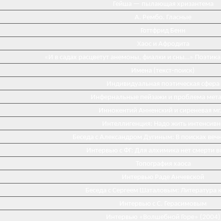
Гейша — пылающая хризантема
А. Рембо. Гласные
Готтфрид Бенн
Хаос и Афродита
«И в садах расцветут анемоны, фиалки и сны…» Поэтика
Имена (текст-поиск)
Индивидуальная поэтическая сфера
Инфернальные пейзажи и проблема мета
Иннокентий Анненский и сиреневая мг
Интеллигенция: Надо жить интенсивн
Беседа с Александром Дугиным: В поисках веч
Интервью с ФГ: Для алхимика нет смерти 
Топография хаоса
Интервью Раде Анчевской
Беседа с Сергеем Шаталовым: Литература к
Интервью с С. Герасимовым
Интервью «Волшебной Горе» (2004)