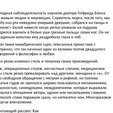
холодная наблюдательность научили доктора Готфрида Бенна
живым людям и мертвецам. Служитель морга, после того, как
у изо рта неведомо умершей девушки, собрался на танцы и
емле!» Белой невесте негра уютно уложили на подушку
дрился вонзить в белые уши грязные пальцы своих ног. Он не
шадиным копытом ему раздробило глаза и лоб.
н таких макабрических сцен, описанных прямо таки с
ранно, что так начинал один из великих поэтов двадцатого
творений о философии и любви.
нн резко изменил стиль и тематику своих произведений.
в, операционных столов, несчастных случаев, медицинских
ы стали резко превалировать над другими: женщина и «я». От
ко свободное обращение с метром и рифмой, но поэтика
атых годов он принялся широко пользоваться метонимиями,
разностью, синекдохами, междометиями, которые выражали
нального отношения автора, одним или несколькими словами
ультате стихи поражали сразу, но непонятно чем. Многоразовое
ругое впечатление.
ветающий рассвет. Как