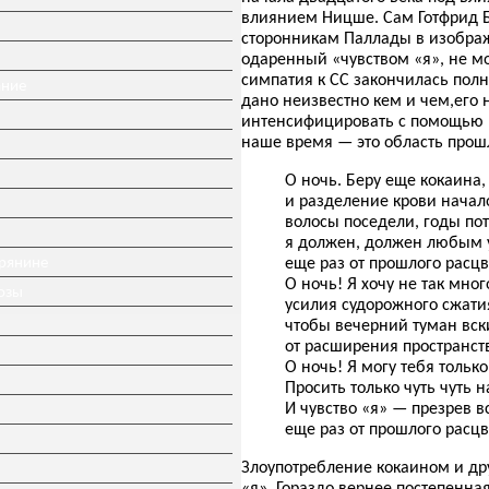
влиянием Ницше. Сам Готфрид Бе
сторонникам Паллады в изображ
одаренный «чувством «я», не мо
симпатия к СС закончилась пол
ание
дано неизвестно кем и чем,его н
интенсифицировать с помощью на
наше время — это область прошл
О ночь. Беру еще кокаина,
и разделение крови начал
волосы поседели, годы пот
я должен, должен любым
ерянине
еще раз от прошлого расцв
О ночь! Я хочу не так мно
озы
усилия судорожного сжати
чтобы вечерний туман вск
от расширения пространств
О ночь! Я могу тебя тольк
Просить только чуть чуть 
И чувство «я» — презрев в
еще раз от прошлого расцв
Злоупотребление кокаином и д
«я». Гораздо вернее постепенная