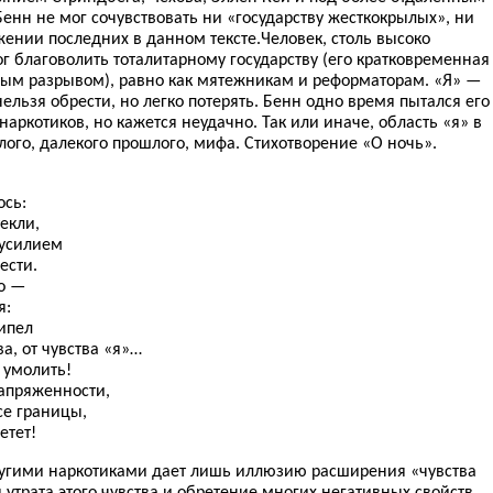
нн не мог сочувствовать ни «государству жесткокрылых», ни
ении последних в данном тексте.Человек, столь высоко
г благоволить тоталитарному государству (его кратковременная
ным разрывом), равно как мятежникам и реформаторам. «Я» —
ельзя обрести, но легко потерять. Бенн одно время пытался его
ркотиков, но кажется неудачно. Так или иначе, область «я» в
ого, далекого прошлого, мифа. Стихотворение «О ночь».
ось:
екли,
 усилием
ести.
го —
я:
ипел
а, от чувства «я»…
о умолить!
напряженности,
се границы,
етет!
ругими наркотиками дает лишь иллюзию расширения «чувства
 утрата этого чувства и обретение многих негативных свойств,