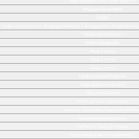
Маргиналии к проблеме «Иного»
Медуза Cianea Floris
Melos
Миф и пространство. Реценция на книгу Г. Бондаренко «Мифология 
Миф о Дон Кихоте
Миф о комфорте
Миф о семье
Миф о тайне
Миф о толпе
Миф о золотой бабочке
Мир сдаётся под ключ
Муравьиный лик
Муза дальних странствий
Музыка, медицина, Марсилио Фичин
На цыпочках и на ощупь
Наутилус: Наука и техника
Неистовый и энергичный Рембо