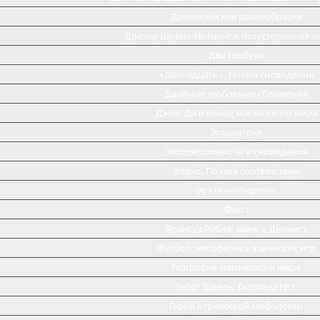
Дионисийские разнообразия
Доктор Шренк-Нотцинг и потусторонняя т
Два горбуна
«Двенадцать». Поэма сновидений
Двойные любовные сближения
Джон Ди и конец магического мира
Эгоцентрик
Экспрессионисты и сновидения
Эллис. Поэзия соответствий
Эра гинекократии
Фауст
Франсуа Рабле: вояж к Дионису
Футбол: метафизика языческих игр
География магического мира
Георг Тракль: Гипотеза №1
Герой в греческой мифологии