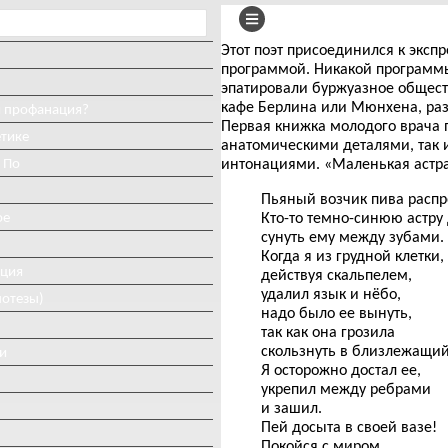
Этот поэт присоединился к эксп
программой. Никакой программы
эпатировали буржуазное общест
кафе Берлина или Мюнхена, ра
и профанация?
Первая книжка молодого врача
етике
анатомическими деталями, так
 По
интонациями. «Маленькая астра
Пьяный возчик пива распро
ое
Кто-то темно-синюю астру
сунуть ему между зубами.
Когда я из грудной клетки,
иция
действуя скальпелем,
удалил язык и нёбо,
потезы)
надо было ее вынуть,
так как она грозила
скользнуть в близлежащий
и
Я осторожно достал ее,
укрепил между ребрами
и зашил.
Пей досыта в своей вазе!
Покойся с миром,