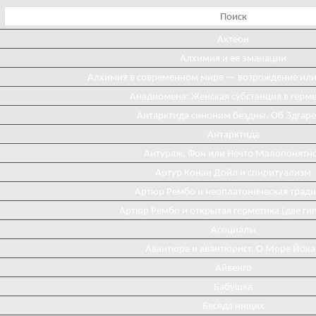
Актеон
Алхимия и ее эманации
Алхимия в современном мире — возрождение ил
Анадиомена: Женская субстанция в герм
Антарктида синоним бездны. Об Эдгаре
Антарктида
Антураж, Фон или Нечто Малопонятн
Артур Конан Дойл и спиритуализм
Артюр Рембо и неоплатоническая трад
Артюр Рембо и открытая герметика (две ги
Асоциалы
Авантюра и авантюрист. О Море Йока
Айвенго
Бабушка
Беседа нищих