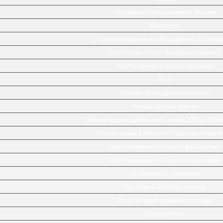
Персонажи современной поэзии
Писатель
Подсматривание и наблюдение. Созерц
Поэт Сологуб без Федора Кузьмича
Поэт Сологуб и Федор Кузьмич
Поэт
Поэзия. Безнадежный поиск
Поэзия Георга Тракля
Поэзия восклицательного знака. Об И. Сев
Послесловие к Тамплю: Ради триумфа Р
Приближение к чёрной фантастике
Приближение к Снежной королеве
Проблема Н. Гумилева
Проблема восхода солнца
Проституция и демон распада
Прозерпина