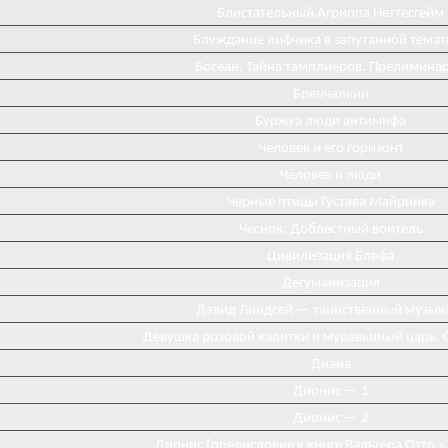
Блистательный Агриппа Неттесгейм
Блуждание лифчика в запутанной темат
Босеан. Тайна тамплиеров. Прелимина
Бренчалкин
Буржуа люди антимифа
Человек и его горизонт
Человек и люди
Черные птицы Густава Майринка
Чеснок. Доблестный воитель
Цивилизация Блефа
Дегуманизация
Дэвид Линдсей — таинственный музык
Девушка розовой калитки и муравьиный царь. 
Диана
Диониc — 1
Дионис — 2
Дионис (предисловие к книге Вальтера Отто 