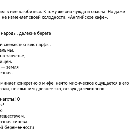
пел в нее влюбиться. К тому же она чужда и опасна. Но даже
 не изменяет своей холодности. «Английское кафе».
 народы, далекие берега
.
й свежестью веют арфы.
пальмы.
на запястье,
щищен.
а — земля
ечная.
оминает конкретно о мифе, нечто мифическое ощущается в его
аэли, но слышим древнее эхо, отзвук далеких эпох.
 наготы! О
я!
аю
утешествуем.
очная синева.
ой беременности