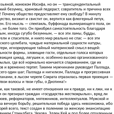
езьяной, конюхом Иосифа, но он — трансцендентальный
кий безумец, храмовый педераст, совратитель и причина всех
! Почему общество предоставляет ему свободу? В минуту
ество, визжит и свистит он, вертится как флюгерный петух,
мен. Его мысль — спектакль, буффонада вымирающего пола, он
 не более того. Он приобрел самостоятельность благодаря
ым, иногда сугубо безумным, — все эти ламы, будды,
ели и спасители, и никто мир реально не спас — все эти
жского целибата, чуждые материальной сущности натуры,
тери, игнорирующие тайный материнский смысл вещей:
ности формы, зловещие гости, отдельные голоса которых
еакция цикад, лягушек и, особенно высоко организованного
рылых, где всё нормально кончается спариванием, где их
гов и временно терпят. Такими мужчинами руководит Паллада,
его один шаг; Паллада и нигилизм, Паллада и прогрессивная
танами, в лысом черепе Сократа отразилась первая проекция —
 твои волосы и твои губы, о Диотима!»
, как таковой, не имеет отношения ни к правде, ни к лжи, ни к
 он презирал граждан «государства жесткокрылых», вряд ли
оев, реформаторов, мятежников, интеллектуалов. Мужской и
а вечную борьбу, решительная победа здесь невозможна, ибо
орей всего, текст создан в полемике за женскую эмансипацию
иянием Стриндбега, Чехова, Эллен Кей и под более отдаленным