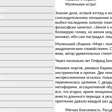
Маленькая астра!
ике
Знание дела, острый взгляд и 
рий
снисходительному отношению к 
выбил последнюю золотую пломб
философски заметил: «Земля к з
белокурую голову, но жених уму
виноват, ибо сам пострадал: ло
Маленький сборник «Морг» поло
академическим спокойствием. Ст
века, автор удивительных стихо
Через несколько лет Готфрид Бе
Никаких моргов, раковых барако
инструментов и прочее. Две тем
ант
экспрессионизма осталось толь
переменилась целиком. С двадц
Об А. Блоке
метафорами, ассоциативной об
все, что угодно, кроме эмоцио
вместо длинного периода: в рез
прочтение давало каждый раз д
Мягкая боязливость. Расц
«Дионис»)