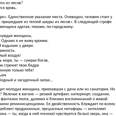
то
из лесов?
ся кровь.
о». Единственное указание места. Очевидно, человек стоит у
, пришедшее из теплой шкуры из лесов». В следующей строфе
 женщина одетая, похоже, по-городскому:
 чуждая женщина,
 Однако я не вижу кромки.
Я вздыхаю у двери.
лажность.
хлый воздух!
ь моря, ты — сумрак богов,
ак стремят твои бедра
енную только тебе!
тьем
ободный и загадочный запах…
дит молодая женщина, приехавшая с дачи или из санатория. Но
ь?
Явление
в вагоне — резкий артефакт, натюрморт, создание,
фантазии поэта, далеких и близких воспоминаний о живой
кими реминисценциями. Ее двойственность блуждает по всему
отребляет продуманные,
прециозные
метафоры — интеллект
 она — ты, когда в ней
темной
чувствуется
белый зверь
, она —