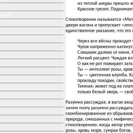
из теплой шкуры пришло
э
Красное грезит. Поднимает
ерапия
Стихотворение называется «Метр
двери вагона и пропускает «
это
единственное указание, что это
Через все вёсны проходит
Чулок напряженно натянут.
Слишком далеко от меня. 
Легкий расцвет. Чуждая в
О как ее рот пожирает зат
Ты — интеллект розы, кров
Ты — цветочная клумба. К
прохладу походки, свойств
Темная: живет под ее пла
только белый зверь — св
Разумно рассуждая, в вагон вхо
зачем поэту разумно рассуждат
скомбинированное из обрывков 
природе, смешанных с мифичес
стихотворению: когда автор уп
розы, кровь моря, сумрак богов,