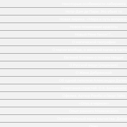
Некоторые особенности лабиринта
Нотр-Дам де Пари: Это убьет то
Новая лирика: «Мера и путь вопроса
Новое понимание красоты
Новый Рене Генон!?..
О магической географии
О магии вообще, о женской магии в част
Евгений Головин о поэзии Ницше
О Русской вещи (рецензия)
О Жене Дебрянской
Об одной гипотезе Александра Дугин
Очертания страстей. О К. Бальмонте
Офелия. Артюр Рембо и Георг Гейм
«Опус в черном»
Опыт раннего Маяковского
Ослепительный мрак язычества: Дион
Отец