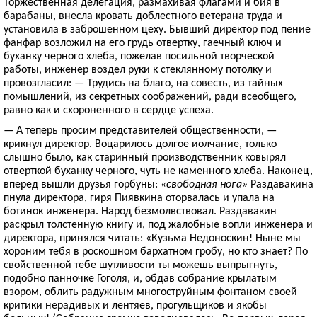
Торжественная делегация, размахивая флагами и бия в
барабаны, внесла кровать доблестного ветерана труда и
установила в заброшенном цеху. Бывший директор под пение
фанфар возложил на его грудь отвертку, гаечный ключ и
буханку черного хлеба, пожелав посильной творческой
работы, инженер воздел руки к стеклянному потолку и
провозгласил: — Трудись на благо, на совесть, из тайных
помышлений, из секретных соображений, ради всеобщего,
равно как и схороненного в сердце успеха.
— А теперь просим представителей общественности, —
крикнул директор. Воцарилось долгое иолчание, только
слышно было, как старинный производственник ковырял
отверткой буханку черного, чуть не каменного хлеба. Наконец,
вперед вышли друзья горбуны:
«свободная нога»
Раздавакина
пнула директора, гиря Пиявкина оторвалась и упала на
ботинок инженера. Народ безмолвствовал. Раздавакин
раскрыл толстенную книгу и, под жалобные вопли инженера и
директора, принялся читать: «Кузьма Недоноскин! Ныне мы
хороним тебя в роскошном бархатном гробу, но кто знает? По
свойственной тебе шутливости ты можешь выпрыгнуть,
подобно панночке Гоголя, и, обдав собрание крылатым
взором, облить радужным многоструйным фонтаном своей
критики нерадивых и лентяев, прогульщиков и якобы