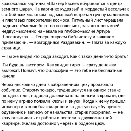
красовалась картинка «Шахтер Евсеев вбуривается в центр
земного шара». На картинке кудрявый и мордастый весельчак
с отбойным молотком под мышкой встречал группу маленьких
и плюгавых покорителей космоса. Титульный лист украшала
надпись «Умелые бьют по поголовью», загадочность коей
недвусмысленно намекала на глубокомыслие Артура
Шопенгауэра. — Теперь откроем библиотеку и заживем
припеваючи, — возгордился Раздавакин. — Плата за каждую
страницу.
— Ты же видел кто сюда заходит. Как с таких деньги-то брать?
-Ты будешь кассиром. Как увидят гирю — сразу денежки
выложат. Поймут, что философия — это тебе не бесплатные
качели.
Через несколько дней в заброшенном цеху произошло
событие
. Старому токарю, трудившемуся на одном станке
пятьдесят лет, надоело долеживать на пенсии в кровати, где
по нему игриво ползали клопы и внуки. Когда к нему пришел
инженер и в знак благодарности за долгую службу принес
одуванчик и записку от начальства, старик прохрипел: — не
хочу отлынивать от работы в постели в двухкомнатной
квартире. Желаю достойно умереть в родном цеху.