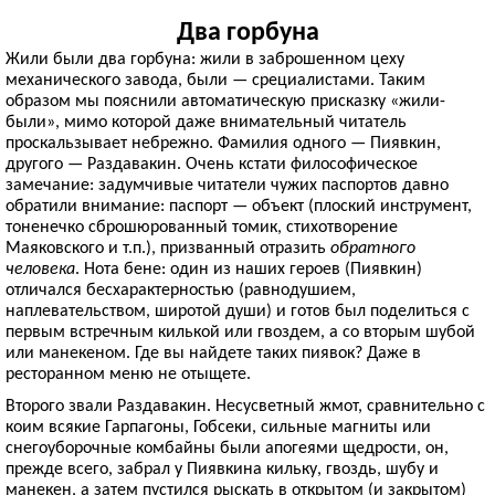
Два горбуна
Жили были два горбуна: жили в заброшенном цеху
механического завода, были — срециалистами. Таким
образом мы пояснили автоматическую присказку «жили-
были», мимо которой даже внимательный читатель
проскальзывает небрежно. Фамилия одного — Пиявкин,
другого — Раздавакин. Очень кстати философическое
замечание: задумчивые читатели чужих паспортов давно
обратили внимание: паспорт — объект (плоский инструмент,
тоненечко сброшюрованный томик, стихотворение
Маяковского и т.п.), призванный отразить
обратного
человека
. Нота бене: один из наших героев (Пиявкин)
отличался бесхарактерностью (равнодушием,
наплевательством, широтой души) и готов был поделиться с
первым встречным килькой или гвоздем, а со вторым шубой
или манекеном. Где вы найдете таких пиявок? Даже в
ресторанном меню не отыщете.
Второго звали Раздавакин. Несусветный жмот, сравнительно с
коим всякие Гарпагоны, Гобсеки, сильные магниты или
снегоуборочные комбайны были апогеями щедрости, он,
прежде всего, забрал у Пиявкина кильку, гвоздь, шубу и
манекен, а затем пустился рыскать в открытом (и закрытом)