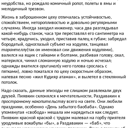
неудобства, но рождало комичный ропот, полеты в ямы и
мелодичный трезвон.
Жизнь в заброшенном цеху отличалась устойчивостью,
спокойствием, неторопливостью и довольно регулярными
случаями
. Иногда заходил инженер, часа два разглядывал
какой-нибудь станок, часа три переставлял его сантиметра на
четыре, крадучись, уходил, приставив палец к губам; забредал
бородатый, одноглазый субъект на ходулях, танцевал
тарантеллу
(так он именовал сии движения ходулями),
валился на ящик с гайками и болтами, разбивая голову, охал,
матерился, чинил сломанную ходулю и ночью исчезал;
однажды вкатился
оригинал
(у него голова срослась с
пятками), ловко покатался по цеху скоростным образом,
напевая песню «жил Кудияр атаман», и вылетел в стеклянный
потолок.
Надо сказать, данные эпизоды не слишком развлекали двух
друзей. Пиявкин склонялся к мечтательности, Раздавакин к
пространному накопительству
всего на свете. Они любили
праздники, особенно «День забытого баобаба». Однако
упомянутая «свобода» мешала им нарядиться как следует.
Пиявкин красной краской с трудом малевал на горбу приятеля
уродливые вокабулы «бы», а Раздавакин — «баб», что