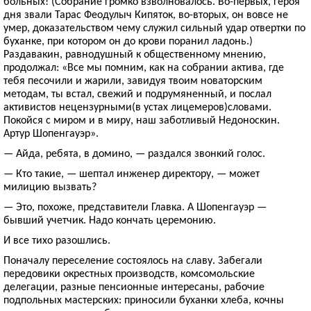
больных! (Собрание громко взволновалось. Во-первых, героя
дня звали Тарас Феодулыч Кипяток, во-вторых, он вовсе не
умер, доказательством чему служил сильный удар отвертки по
буханке, при котором он до крови поранил ладонь.)
Раздавакин, равнодушный к общественному мнению,
продолжал: «Все мы помним, как на собрании актива, где
тебя песочили и жарили, завидуя твоим новаторским
методам, ты встал, свежий и подрумяненный, и послал
активистов нецензурными(в устах лицемеров)словами.
Покойся с миром и в миру, наш заботливый Недоноскин.
Артур Шопенгауэр».
— Айда, ребята, в домино, — раздался звонкий голос.
— Кто такие, — шептал инженер директору, — может
милицию вызвать?
— Это, похоже, представители Главка. А Шопенгауэр —
бывший учетчик. Надо кончать церемонию.
И все тихо разошлись.
Поначалу переселение состоялось на славу. Забегали
передовики окрестных производств, комсомольские
делегации, разные пенсионные интересаны, рабочие
подпольных мастерских: приносили буханки хлеба, кочны