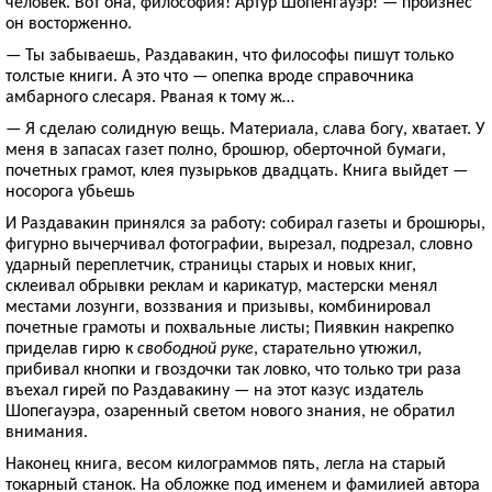
человек. Вот она, философия! Артур Шопенгауэр! — произнес
он восторженно.
— Ты забываешь, Раздавакин, что философы пишут только
толстые книги. А это что — опепка вроде справочника
амбарного слесаря. Рваная к тому ж…
— Я сделаю солидную вещь. Материала, слава богу, хватает. У
меня в запасах газет полно, брошюр, оберточной бумаги,
почетных грамот, клея пузырьков двадцать. Книга выйдет —
носорога убьешь
И Раздавакин принялся за работу: собирал газеты и брошюры,
фигурно вычерчивал фотографии, вырезал, подрезал, словно
ударный переплетчик, страницы старых и новых книг,
склеивал обрывки реклам и карикатур, мастерски менял
местами лозунги, воззвания и призывы, комбинировал
почетные грамоты и похвальные листы; Пиявкин накрепко
приделав гирю к
свободной руке
, старательно утюжил,
прибивал кнопки и гвоздочки так ловко, что только три раза
въехал гирей по Раздавакину — на этот казус издатель
Шопегауэра, озаренный светом нового знания, не обратил
внимания.
Наконец книга, весом килограммов пять, легла на старый
токарный станок. На обложке под именем и фамилией автора