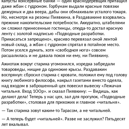
капусты консервные банки — один краснодеревщик притащил
даже жбан с гудроном. Горбунам выдали красные повязки
дежурных и два веера, дабы они обмахивали усталого токаря.
Но, несмотря на резоны Пиявкина, в Раздавакине взорвались
прежние накопительские потребности. Аккуратно, штабелями
он сложил принесенные гостинцы, откуда-то достал красную
ленту с золотой надписью «Подводные разработки.
Прикасаться запрещено», красиво перевязал оной лентой
новый склад, а жбан с гудроном спрятал в потайное место.
Потом уселся думать, хотя «
свободная нога
» совсем
расшалилась и не давала покоя ни ему, ни Пиявкину.
Ажиотаж вокруг старика угомонился, изредка забредали
товароведы, нищие да одинокие крысы. Раздавакин
воспрянул: сбросил старика с кровати, положил ему под голову
книгу любимого философа, накрыл газетами вместо одеяла,
над входом в заброшенный цех повесил вывеску «Лежачая
читальня. Вход 1ООр». и сказал Пиявкину: — Видишь, как
делают дела! Теперь у нас цех, зал для прогулок, «Подводные
разработки», столовая для прихожих и главное «читальня».
— Так старика зовут каким-то Тарасом, а не читальней.
— А теперь будет «читальней». Разве не заслужил? Пятьдесят
лет вкалывал.