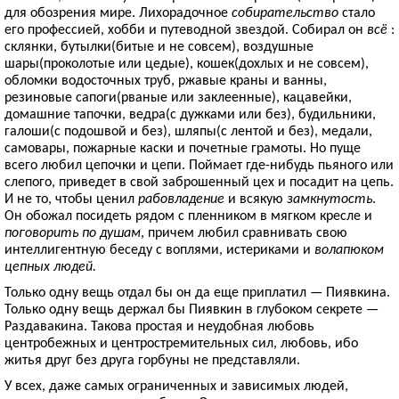
для обозрения мире. Лихорадочное
собирательство
стало
его профессией, хобби и путеводной звездой. Собирал он
всё
:
склянки, бутылки(битые и не совсем), воздушные
шары(проколотые или цедые), кошек(дохлых и не совсем),
обломки водосточных труб, ржавые краны и ванны,
резиновые сапоги(рваные или заклеенные), кацавейки,
домашние тапочки, ведра(с дужками или без), будильники,
галоши(с подошвой и без), шляпы(с лентой и без), медали,
самовары, пожарные каски и почетные грамоты. Но пуще
всего любил цепочки и цепи. Поймает где-нибудь пьяного или
слепого, приведет в свой заброшенный цех и посадит на цепь.
И не то, чтобы ценил
рабовладение
и всякую
замкнутость
.
Он обожал посидеть рядом с пленником в мягком кресле и
поговорить по душам
, причем любил сравнивать свою
интеллигентную беседу с воплями, истериками и
волапюком
цепных людей.
Только одну вещь отдал бы он да еще приплатил — Пиявкина.
Только одну вещь держал бы Пиявкин в глубоком секрете —
Раздавакина. Такова простая и неудобная любовь
центробежных и центростремительных сил, любовь, ибо
житья друг без друга горбуны не представляли.
У всех, даже самых ограниченных и зависимых людей,