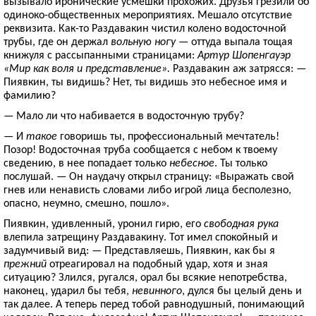
вызывало иронические усмешки прохожих. Друзья грезили об
одиноко-общественных мероприятиях. Мешало отсутствие
реквизита. Как-то Раздавакин чистил колено водосточной
трубы, где он держал
вольную ногу
— оттуда выпала тощая
книжуля с рассыпанными страницами:
Артур Шопенгауэр
«Мир как воля и представление».
Раздавакин аж затрясся: —
Пиявкин, ты видишь? Нет, ты видишь это небесное имя и
фамилию?
— Мало ли что набивается в водосточную трубу?
— И
такое
говоришь ты, профессиональный мечтатель!
Позор! Водосточная труба сообщается с небом к твоему
сведению, в нее попадает только
небесное
. Ты только
послушай. — Он наудачу открыл страницу: «Выражать свой
гнев или ненависть словами либо игрой лица бесполезно,
опасно, неумно, смешно, пошло».
Пиявкин, удивленный, уронил гирю, его
свободная рука
влепила затрещину Раздавакину. Тот имел спокойный и
задумчивый вид: — Представляешь, Пиявкин, как бы я
прежний
отреагировал на подобный удар, хотя и зная
ситуацию? Злился, ругался, орал бы всякие непотребства,
наконец, ударил бы тебя,
невинного
, дулся бы целый день и
так далее. А теперь перед тобой равнодушный, понимающий