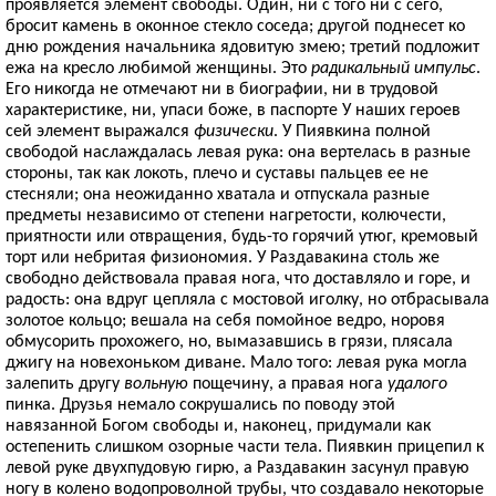
проявляется элемент свободы. Один, ни с того ни с сего,
бросит камень в оконное стекло соседа; другой поднесет ко
дню рождения начальника ядовитую змею; третий подложит
ежа на кресло любимой женщины. Это
радикальный импульс
.
Его никогда не отмечают ни в биографии, ни в трудовой
характеристике, ни, упаси боже, в паспорте У наших героев
сей элемент выражался
физически
. У Пиявкина полной
свободой наслаждалась левая рука: она вертелась в разные
стороны, так как локоть, плечо и суставы пальцев ее не
стесняли; она неожиданно хватала и отпускала разные
предметы независимо от степени нагретости, колючести,
приятности или отвращения, будь-то горячий утюг, кремовый
торт или небритая физиономия. У Раздавакина столь же
свободно действовала правая нога, что доставляло и горе, и
радость: она вдруг цепляла с мостовой иголку, но отбрасывала
золотое кольцо; вешала на себя помойное ведро, норовя
обмусорить прохожего, но, вымазавшись в грязи, плясала
джигу на новехоньком диване. Мало того: левая рука могла
залепить другу
вольную
пощечину, а правая нога
удалого
пинка. Друзья немало сокрушались по поводу этой
навязанной Богом свободы и, наконец, придумали как
остепенить слишком озорные части тела. Пиявкин прицепил к
левой руке двухпудовую гирю, а Раздавакин засунул правую
ногу в колено водопроволной трубы, что создавало некоторые