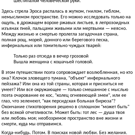
Шестипалой человеческой руки.
Здесь стрела Эроса распалась в жутком, гнилом, гиблом,
немыслимом пространстве. Его можно исследовать только на
ощупь, в дрожащем ворохе ржавых листьев, в лепрозоидных
изъянах пней, пальцами живыми или мертвыми — неясно.
Между жизнью и смертью пролегла загадочная страна,
полная рощ, морей, донного или берегового песка,
инфернальных или томительно чуждых тварей:
Только раз отсюда в вечер грозовой
Вышла женщина с кошачьей головой.
В этом путешествии поэта сопровождает возлюбленная, но кто
она? Клочок зловещего тумана, "объект" инфернального
пейзажа? Или она из той страны, которая и присниться не
умеет? Или все окружающее — только смешанное с мыслью
поэта очарование ее кос, "колец огневеющей змеи", или ее
глаз, что зеленеют, "как персидская больная бирюза"?
Окончание стихотворения решено в сплошном "может быть"
без всякой отчетливости. Может быть: тот лес — душа твоя
или любовь моя; необозримое пространство вне жизни и
смерти, куда мы отправимся.
Когда-нибудь. Потом. В поисках новой любви. Без желания.