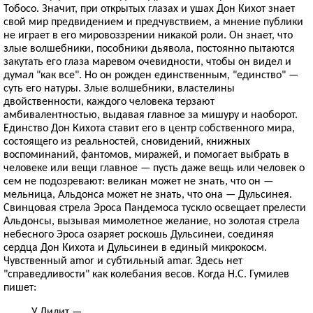
Тобосо. Значит, при открытых глазах и ушах Дон Кихот знает
свой мир предвидением и предчувствием, а мнение публики
не играет в его мировоззрении никакой роли. Он знает, что
злые волшебники, пособники дьявола, постоянно пытаются
закутать его глаза маревом очевидности, чтобы он видел и
думал "как все". Но он рожден единственным, "единство" —
суть его натуры. Злые волшебники, властелины
двойственности, каждого человека терзают
амбивалентностью, выдавая главное за мишуру и наоборот.
Единство Дон Кихота ставит его в центр собственного мира,
состоящего из реальностей, сновидений, книжных
воспоминаний, фантомов, миражей, и помогает выбрать в
человеке или вещи главное — пусть даже вещь или человек о
сем не подозревают: великан может не знать, что он —
мельница, Альдонса может не знать, что она — Дульсинея.
Свинцовая стрела Эроса Пандемоса тускло освещает прелести
Альдонсы, вызывая мимолетное желание, но золотая стрела
небесного Эроса озаряет роскошь Дульсинеи, соединяя
сердца Дон Кихота и Дульсинеи в единый микрокосм.
Чувственный amor и субтильный amar. Здесь нет
"справедливости" как колебания весов. Когда Н.С. Гумилев
пишет:
У Лилит —