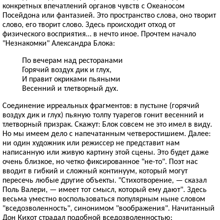
конкретных впечатлений органов чувств с Океаносом
Посейдона или фантазией. Это пространство слова, оно творит
слово, его творит слово. Здесь происходит отход от
физического восприятия… в нечто иное. Прочтем начало
"Незнакомки" Александра Блока:
По вечерам над ресторанами
Горячий воздух дик и глух,
И правит окриками пьяными
Весенний и тлетворный дух.
Соединение ирреальных фрагментов: в пустыне (горячий
воздух дик и глух) пьяную толпу туарегов гонит весенний и
тлетворный призрак. Скажут: Блок совсем не это имел в виду.
Но мы имеем дело с напечатанным четверостишием. Далее:
ни один художник или режиссер не представит нам
написанную или живую картину этой сцены. Это будет даже
очень близкое, но четко фиксированное "не-то". Поэт нас
вводит в гибкий и сложный континуум, который могут
пересечь любые другие объекты. "Стихотворение, — сказал
Поль Валери, — имеет тот смысл, который ему дают". Здесь
весьма уместно воспользоваться популярным ныне словом
"вседозволенность", синонимом "воображения". Начитанный
Дон Кихот страдал подобной вседозволенностью: