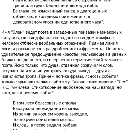
трепетала грудь бедности и легенда неба.
Ее глаза, ее изысканный танец в драгоценных
отблесках, в холодных притяжениях, в
декоративном упоении единственного часа".
Имя "Элен" ведет поэта в загадочные пейзажи незнакомых
силуэтов, где след фавна совпадает со следом нимфы в
неясном отблеске вербальных отражений. Прямая линия
логики рассыпается в раздробленности фрагмента. Остается
удивительное предощущение красоты, мелькающей в рваных
бликах нездешнего, и совершенно герметический замысел
поэта. Ясно только, что душа, отданная созвучиям слов,
вступает на извилистую тропу, откуда выход — другая
извилистая тропа. Причем логика фразы, ясность события
только скрывают капкан либо яму. Таково стихотворение "Лес"
Н.С. Гумилева. Стихотворение любовное, на наш взгляд, но
кого, как и почему любят?
В том лесу белесоватые стволы
Выступали неожиданно из мглы.
Из земли за корнем корень выходил,
Точно руки обитателей могил…
И следы в песке видали рыбаки