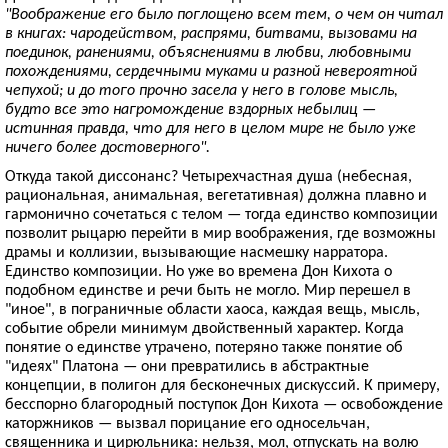
"Воображение его было поглощено всем тем, о чем он читал
в книгах: чародейством, распрями, битвами, вызовами на
поединок, ранениями, объяснениями в любви, любовными
похождениями, сердечными муками и разной невероятной
чепухой; и до того прочно засела у него в голове мысль,
будто все это нагромождение вздорных небылиц —
истинная правда, что для него в целом мире не было уже
ничего более достоверного".
Откуда такой диссонанс? Четырехчастная душа (небесная,
рациональная, анимальная, вегетативная) должна плавно и
гармонично сочетаться с телом — тогда единство композиции
позволит рыцарю перейти в мир воображения, где возможны
драмы и коллизии, вызывающие насмешку нарратора.
Единство композиции. Но уже во времена Дон Кихота о
подобном единстве и речи быть не могло. Мир перешел в
"иное", в пограничные области хаоса, каждая вещь, мысль,
событие обрели минимум двойственный характер. Когда
понятие о единстве утрачено, потеряно также понятие об
"идеях" Платона — они превратились в абстрактные
концепции, в полигон для бесконечных дискуссий. К примеру,
бесспорно благородный поступок Дон Кихота — освобождение
каторжников — вызвал порицание его односельчан,
священника и цирюльника: нельзя, мол, отпускать на волю