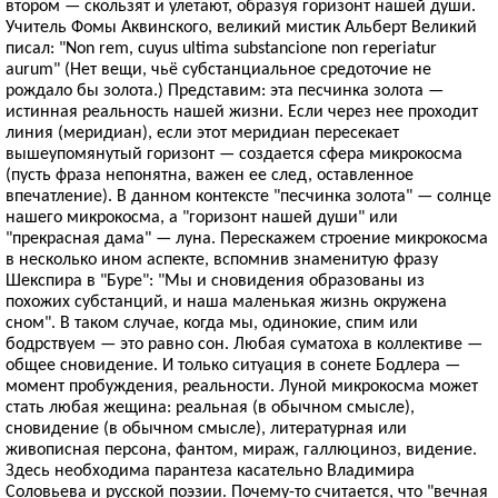
втором — скользят и улетают, образуя горизонт нашей души.
Учитель Фомы Аквинского, великий мистик Альберт Великий
писал: "Non rem, cuyus ultima substancione non reperiatur
aurum" (Нет вещи, чьё субстанциальное средоточие не
рождало бы золота.) Представим: эта песчинка золота —
истинная реальность нашей жизни. Если через нее проходит
линия (меридиан), если этот меридиан пересекает
вышеупомянутый горизонт — создается сфера микрокосма
(пусть фраза непонятна, важен ее след, оставленное
впечатление). В данном контексте "песчинка золота" — солнце
нашего микрокосма, а "горизонт нашей души" или
"прекрасная дама" — луна. Перескажем строение микрокосма
в несколько ином аспекте, вспомнив знаменитую фразу
Шекспира в "Буре": "Мы и сновидения образованы из
похожих субстанций, и наша маленькая жизнь окружена
сном". В таком случае, когда мы, одинокие, спим или
бодрствуем — это равно сон. Любая суматоха в коллективе —
общее сновидение. И только ситуация в сонете Бодлера —
момент пробуждения, реальности. Луной микрокосма может
стать любая жещина: реальная (в обычном смысле),
сновидение (в обычном смысле), литературная или
живописная персона, фантом, мираж, галлюциноз, видение.
Здесь необходима парантеза касательно Владимира
Соловьева и русской поэзии. Почему-то считается, что "вечная