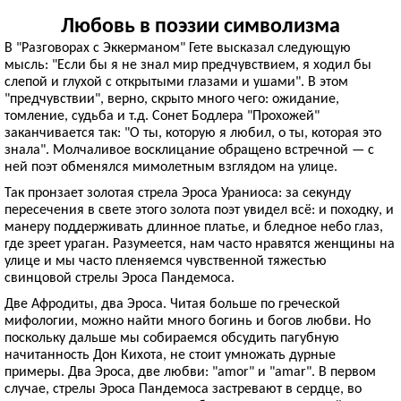
Любовь в поэзии символизма
В "Разговорах с Эккерманом" Гете высказал следующую
мысль: "Если бы я не знал мир предчувствием, я ходил бы
слепой и глухой с открытыми глазами и ушами". В этом
"предчувствии", верно, скрыто много чего: ожидание,
томление, судьба и т.д. Сонет Бодлера "Прохожей"
заканчивается так: "О ты, которую я любил, о ты, которая это
знала". Молчаливое восклицание обращено встречной — с
ней поэт обменялся мимолетным взглядом на улице.
Так пронзает золотая стрела Эроса Ураниоса: за секунду
пересечения в свете этого золота поэт увидел всё: и походку, и
манеру поддерживать длинное платье, и бледное небо глаз,
где зреет ураган. Разумеется, нам часто нравятся женщины на
улице и мы часто пленяемся чувственной тяжестью
свинцовой стрелы Эроса Пандемоса.
Две Афродиты, два Эроса. Читая больше по греческой
мифологии, можно найти много богинь и богов любви. Но
поскольку дальше мы собираемся обсудить пагубную
начитанность Дон Кихота, не стоит умножать дурные
примеры. Два Эроса, две любви: "amor" и "amar". В первом
случае, стрелы Эроса Пандемоса застревают в сердце, во