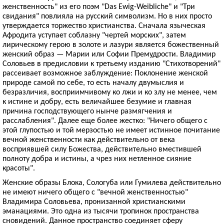
женственность" из его поэм "Das Ewig-Weibliche" и "Три
свидания" повлияла на русский символизм. Но в них просто
утверждается торжество христианства. Сначала языческая
Афродита уступает соблазну "чертей морских", затем
лирическому герою в золоте и лазури является божественный
женский образ — Марии или Софии Премудрости. Владимир
Соловьев в предисловии к третьему изданию "Стихотворений"
рассеивает возможное заблуждение: Поклонение женской
природе самой по себе, то есть началу двумыслия и
безразличия, восприимчивому ко лжи и ко злу не менее, чем
к истине и добру, есть величайшее безумие и главная
причина господствующего нынче размягчения и
расслабления". Далее еще более жестко: "Ничего общего с
этой глупостью и той мерзостью не имеет истинное почитание
вечной женственности как действительно от века
восприявшей силу Божества, действительно вместившей
полноту добра и истины, а чрез них нетленное сияние
красоты".
Женские образы Блока, Сологуба или Гумилева действительно
не имеют ничего общего с "вечной женственностью"
Владимира Соловьева, пронизанной христианскими
эманациями. Это одна из тысячи тропинок пространства
сновидений. Данное пространство соединяет сферу