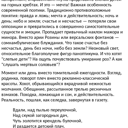
на горных хребтах. И это — мечта! Важная особенность
современной поэтики. Традиционно противоположные
понятия: правда и ложь; мечта и действительность; ночь и
день; небо и земля; счастье и несчастье — потеряли свои
оппозиции и превратились в совершенно самостоятельные
сущности и эмоции. Пропадает привычный наклон мажора и
минора. Вместо арии Розины или версальских фонтанов —
сомнамбулические блуждания. Что такое счастье без
несчастья, день без ночи, небо без земли? Неоновый свет,
относительное благополучие фигур паноптикума. И что хотят
"слепые дети"? На ощупь почувствовать умирание роз? А как
"слушать мертвых соловьев"?
Момент или день вместо томительной ежегодности. Взгляд,
родинка, поворот плеч вместо рекламно-классической
красоты. Хохот, обрывающийся вкрадчивой нежностью
молчания. Обещание, рассыпанное трелью ресничных
взмахов. Походка, ломающая и сон, и действительность.
Реальность, пошлая, как селедка, завернутая в газету.
Вдали, над пылью переулочной,
Над скукой загородных дач,
Чуть золотится крендель булочной,
И раздается детский плач.