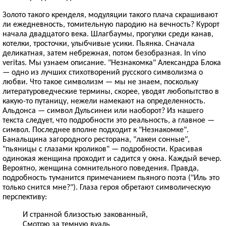
Золото такого кренделя, модуляции такого плача скрашивают
ли ежедневность, томительную пародию на вечность? Курорт
начала двадцатого века. Шлагбаумы, прогулки среди канав,
котелки, тросточки, улыбчивые усики. Пьянка. Сначала
деликатная, затем небрежная, потом безобразная. In vino
veritas. Мы узнаем описание. "Незнакомка" Александра Блока
— одно из лучших стихотворений русского символизма о
любви. Что такое символизм — мы не знаем, поскольку
литературоведческие термины, скорее, уводят любопытство в
какую-то путаницу, нежели намекают на определенность.
Альдонса — символ Дульсинеи или наоборот? Из нашего
текста следует, что подробности это реальность, а главное —
символ. Последнее вполне подходит к "Незнакомке".
Банальщина загородного ресторана, "лакеи сонные",
"пьяницы с глазами кроликов" — подробности. Красивая
одинокая женщина проходит и садится у окна. Каждый вечер.
Вероятно, женщина сомнительного поведения. Правда,
подробность туманится примечанием пьяного поэта ("Иль это
только снится мне?"). Глаза героя обретают символическую
перспективу:
И странной близостью закованный,
Смотрю за темную вуаль