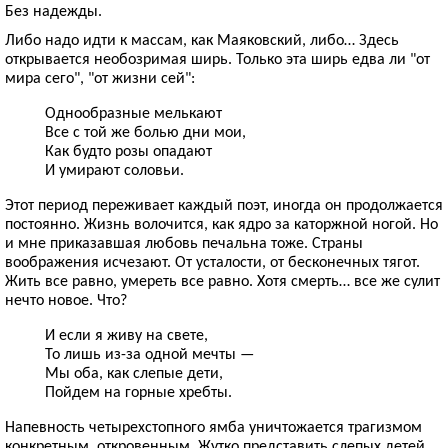
Без надежды.
Либо надо идти к массам, как Маяковский, либо… Здесь
открывается необозримая ширь. Только эта ширь едва ли "от
мира сего", "от жизни сей":
Однообразные мелькают
Все с той же болью дни мои,
Как будто розы опадают
И умирают соловьи.
Этот период переживает каждый поэт, иногда он продолжается
постоянно. Жизнь волочится, как ядро за каторжной ногой. Но
и мне приказавшая любовь печальна тоже. Страны
воображения исчезают. От усталости, от бесконечных тягот.
Жить все равно, умереть все равно. Хотя смерть… все же сулит
нечто новое. Что?
И если я живу на свете,
То лишь из-за одной мечты —
Мы оба, как слепые дети,
Пойдем на горные хребты.
Напевность четырехстопного ямба уничтожается трагизмом
конкретным, откровенным. Жутко представить слепых детей