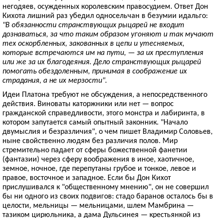
негодяев, осужденных королевским правосудием. Ответ Дон
Кихота лишний раз убедил односельчан в безумии идальго:
"В обязанности странствующих рыцарей не входит
дознаваться, за что таким образом угоняют и так мучают
тех оскорбленных, закованных в цепи и утесняемых,
которые встречаются им на пути, — за их преступления
или же за их благодеяния. Дело странствующих рыцарей
помогать обездоленным, принимая в соображение их
страдания, а не их мерзости".
Идеи Платона требуют не обсуждения, а непосредственного
действия. Виноваты каторжники или нет — вопрос
гражданской справедливости, этого монстра и лабиринта, в
котором запутается самый опытный законник. "Начало
двумыслия и безразличия", о чем пишет Владимир Соловьев,
ныне свойственно людям без различия полов. Мир
стремительно падает от сферы божественной фанетии
(фантазии) через сферу воображения в иное, хаотичное,
земное, ночное, где перепутаны грубое и тонкое, левое и
правое, восточное и западное. Если бы Дон Кихот
прислушивался к "общественному мнению", он не совершил
бы ни одного из своих подвигов: стадо баранов осталось бы в
целости, мельницы — мельницами, шлем Мамбрина —
тазиком цирюльника, а дама Дульсинея — крестьянкой из