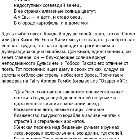
недоступных созвездий венец,
В ее странах алмазные солнца цветут:
А у Евы — и дети, и стадо овец,
В огороде картофель, и в доме уют.
Здесь выбор прост. Каждый в душе своей знает, кто он: Санчо
или Дон Кихот. Но Ева и Лилит могут совпадать: разобрать кто
есть кто, трудно, что часто приводит к трагическим и
душераздирающим ошибкам. Дон Кихот, единственный, он
знает главное, он — блуждающее солнце вокруг
неподвижности Дульсинеи и Тобосо. Таково его отличие от
поэта. Тот постоянно ищет даму в своих стихах, следуя за
золотым отблеском стрелы небесного Эроса, Прочитаем
парафраз на Fairy Артюра Рембо (отрывок из "Озарений"):
"Для Элен сочетаются заклятием орнаментальные
потоки в блуждающей девственной полутьме и
царственные сияния в молчании звезд.
Раскаленное лето, немые птицы, ленивое
блаженство траурного корабля в заливе мертвых
страстей и стерильных ароматов.
Женская песенка над бешеным ручьем в руинах
леса, коровьи колокольчики, эхо долин, гул степей.
Ради юности Элен волновались оперения и тени,