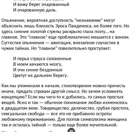
И вижу берег очарованный
И очарованную даль.
Опьянение, вероятная доступность "незнакомки" могут
обьяснить лишь близость Эроса Пандемоса, не более того. Но
здесь сияние золотой стрелы раскрыло глаза поэту… на
главное. Это "главное" еще проблематично мешается с вином.
Суггестия опьянения — ажитация, внезапное соучастие в
чужих тайнах. Но "главное" повелительно проступает:
И перья страуса склоненные
В моем качаются мозгу,
И очи синие бездонные
Цветут на дальнем берегу.
Как мы упоминали в начале, стихотворение можно прочесть
иначе, придать строкам другой смысл. Но зачем усложнять
концепцию? Если мы чего-то и добились, то самых простых
вещей. Ясно и так — обычное понимание любви изменилось
в двадцатом веке. Товарищество, делячество, грубая простота,
сексуальная свобода — все это не прибавило остроты
любовному переживанию. Для поэтов символизма женщина
так и осталась тайной — только еще более мучительной.