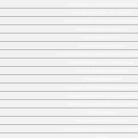
Некоторые особенности лабиринта
Нотр-Дам де Пари: Это убьет то
Новая лирика: «Мера и путь вопроса
Новое понимание красоты
Новый Рене Генон!?..
О магической географии
О магии вообще, о женской магии в част
Евгений Головин о поэзии Ницше
О Русской вещи (рецензия)
О Жене Дебрянской
Об одной гипотезе Александра Дугин
Очертания страстей. О К. Бальмонте
Офелия. Артюр Рембо и Георг Гейм
«Опус в черном»
Опыт раннего Маяковского
Ослепительный мрак язычества: Дион
Отец