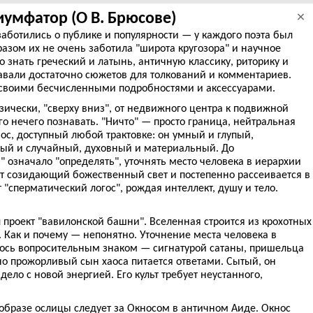
иумфатор (О В. Брюсове)
×
 заботились о публике и популярности — у каждого поэта был
разом их не очень заботила "широта кругозора" и научное
 знать греческий и латынь, античную классику, риторику и
давали достаточно сюжетов для толкований и комментариев.
 своими бесчисленными подробностями и аксессуарами.
зически, "сверху вниз", от недвижного центра к подвижной
го нечего познавать. "Ничто" — просто граница, нейтральная
аос, доступный любой трактовке: он умный и глупый,
нный и случайный, духовный и материальный. До
" означало "определять", уточнять место человека в иерархии
ет созидающий божественный свет и постепенно рассеивается в
т "сперматический логос", рождая интеллект, душу и тело.
л проект "вавилонской башни". Вселенная строится из крохотных
 Как и почему — непонятно. Уточнение места человека в
ось вопросительным знаком — сигнатурой сатаны, пришельца
чно прожорливый сын хаоса питается ответами. Сытый, он
дело с новой энергией. Его культ требует неустанного,
образе ослицы следует за Окносом в античном Аиде. Окнос