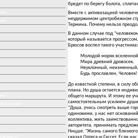
бредет по берегу болота, сплета
ике
Вместе с активизацией человече
неудержимом центробежном стре
рий
Термина. Почему нельзя преодол
В данном случае под "человеком
который называется прогрессом
Брюсов воспел такого участника:
Молодой моряк вселенной
Мира древний дровосек.
Неуклонный, неизменный
Будь прославлен, Человек!
До известной степени, в силу о
плана. Но душа остается индиви
ант
общего маршрута. И этому ее уч
самостоятельным усилием души.
Об А. Блоке
"Душа, учись смотреть выше го
одинокими, у нас нет основани
коллектива, жить заимствованно
авторитета, принимать предлож
Ницше. "Жизнь самого близкого
сказал Ортега-и-Гассет. Если н
«Дионис»)