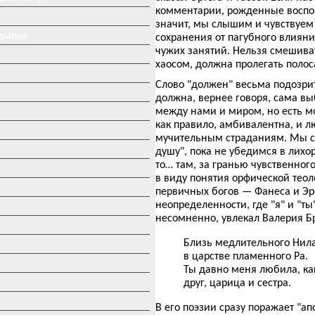
комментарии, рожденные воспо
значит, мы слышим и чувствуем
ерапия
сохранения от пагубного влиян
чужих занятий. Нельзя смешива
хаосом, должна пролегать полос
Слово "должен" весьма подозрит
должна, вернее говоря, сама вы
между нами и миром, но есть мо
как правило, амбивалентна, и л
мучительным страданиям. Мы с
душу", пока не убедимся в лихо
то… там, за гранью чувственног
в виду понятия орфической тео
первичных богов — Фанеса и Эро
неопределенности, где "я" и "ты
несомненно, увлекал Валерия Б
Близь медлительного Нила
в царстве пламенного Ра.
Ты давно меня любила, ка
друг, царица и сестра.
В его поэзии сразу поражает "а