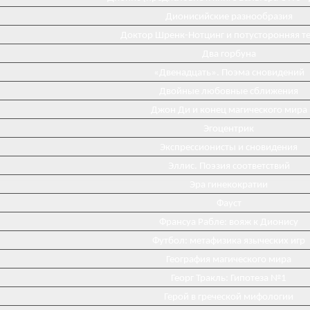
Дионисийские разнообразия
Доктор Шренк-Нотцинг и потусторонняя т
Два горбуна
«Двенадцать». Поэма сновидений
Двойные любовные сближения
Джон Ди и конец магического мира
Эгоцентрик
Экспрессионисты и сновидения
Эллис. Поэзия соответствий
Эра гинекократии
Фауст
Франсуа Рабле: вояж к Дионису
Футбол: метафизика языческих игр
География магического мира
Георг Тракль: Гипотеза №1
Герой в греческой мифологии