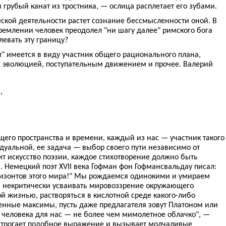
я грубый канат из тростника, — ослица расплетает его зубами.
ской деятельности растет сознание бессмысленности оной. В
млении человек преодолел "ни шагу далее" римского бога
евать эту границу?
" имеется в виду участник общего рационального плана,
, эволюцией, поступательным движением и прочее. Валерий
,
,
бщего пространства и времени, каждый из нас — участник такого
дуальной, ее задача — выбор своего пути независимо от
ит искусство поэзии, каждое стихотворение должно быть
 Немецкий поэт XVII века Гофман фон Гофмансвальдау писал:
ризонтов этого мира!" Мы рождаемся одинокими и умираем
й некритически усваивать мировоззрение окружающего
й жизнью, растворяться в кислотной среде какого-либо
енные максимы, пусть даже предлагателя зовут Платоном или
 человека для нас — не более чем мимолетное облачко", —
ас трогает подобное выражение и вызывает молчаливые