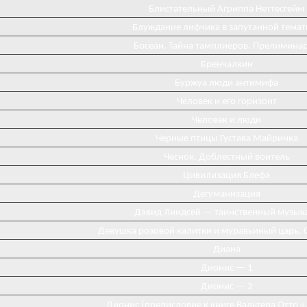
Блистательный Агриппа Неттесгейм
Блуждание лифчика в запутанной темат
Босеан. Тайна тамплиеров. Прелимина
Бренчалкин
Буржуа люди антимифа
Человек и его горизонт
Человек и люди
Черные птицы Густава Майринка
Чеснок. Доблестный воитель
Цивилизация Блефа
Дегуманизация
Дэвид Линдсей — таинственный музык
Девушка розовой калитки и муравьиный царь. 
Диана
Диониc — 1
Дионис — 2
Дионис (предисловие к книге Вальтера Отто 