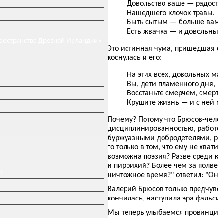
Довольство ваше — радост
Нашедшего клочок травы.
Быть сытым — больше вам
Есть жвачка — и довольны
пространства Древней Ирландии»
Это истинная чума, пришедшая с 
коснулась и его:
На этих всех, довольных 
Вы, дети пламенного дня,
Восстаньте смерчем, сме
Крушите жизнь — и с ней 
Почему? Потому что Брюсов-чел
дисциплинированностью, работо
буржуазными добродетелями, ра
то только в том, что ему не хва
возможна поэзия? Разве среди 
и пиррихий? Более чем за полве
о
ничтожное время?" ответил: "Он
Валерий Брюсов только предчувс
кончилась, наступила эра фаль
Мы теперь улыбаемся провинциа