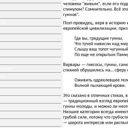
человека "живым", если его по
стимулом? Сомнительно. Всё это
гуннов".
ание
Поэт-провидец, веря в историю 
европейской цивилизации, приз
Где вы, грядущие гунны,
Что тучей нависли над ми
Слышу ваш топот чугунны
По еще не открытым Пами
Варвары — гиксосы, гунны, санк
ерянине
стихией обрушились на… сферу 
озы
Оживить одряхлевшее тел
Волной пылающей крови.
Это сказано в отличных стихах,
— традиционный взгляд европейс
гунны молоды, и можно ли неоте
Низшие категории всегда имею
грубой силе, потому что грубос
— широта интересов или распыл