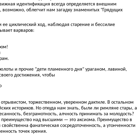
движная идентификация всегда определяется внешним
, возможно, облегчит нам загадку знаменитых "Грядущих
и ее циклический ход, наблюдая старение и бессилие
ывает варваров:
ром!
й
рам.
юлоты и прочие "дети пламенного дня" ураганом, лавиной,
своего достижения, чтобы
о
 в отрывистом, торжественном, уверенном дактиле. В остальном
ких историков. Но откуда нам знать, были ли римляне стары, а
санность, безграмотность, алчность принимать за молодость?
т преимущество над высшими — это аксиома. Преимущество в
ти свойственна фанатическая сосредоточенность, а утонченности
енность точек зрения.