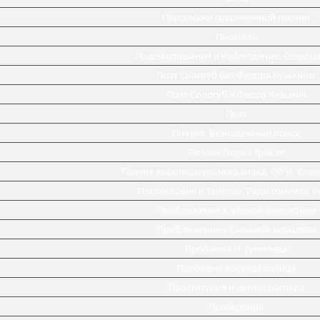
Персонажи современной поэзии
Писатель
Подсматривание и наблюдение. Созерц
Поэт Сологуб без Федора Кузьмича
Поэт Сологуб и Федор Кузьмич
Поэт
Поэзия. Безнадежный поиск
Поэзия Георга Тракля
Поэзия восклицательного знака. Об И. Сев
Послесловие к Тамплю: Ради триумфа Р
Приближение к чёрной фантастике
Приближение к Снежной королеве
Проблема Н. Гумилева
Проблема восхода солнца
Проституция и демон распада
Прозерпина