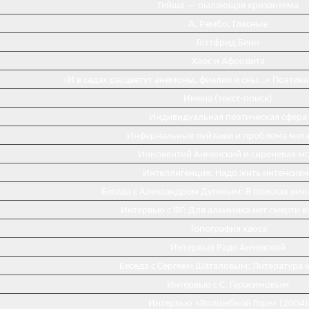
Гейша — пылающая хризантема
А. Рембо. Гласные
Готтфрид Бенн
Хаос и Афродита
«И в садах расцветут анемоны, фиалки и сны…» Поэтика
Имена (текст-поиск)
Индивидуальная поэтическая сфера
Инфернальные пейзажи и проблема мета
Иннокентий Анненский и сиреневая мг
Интеллигенция: Надо жить интенсивн
Беседа с Александром Дугиным: В поисках веч
Интервью с ФГ: Для алхимика нет смерти 
Топография хаоса
Интервью Раде Анчевской
Беседа с Сергеем Шаталовым: Литература к
Интервью с С. Герасимовым
Интервью «Волшебной Горе» (2004)