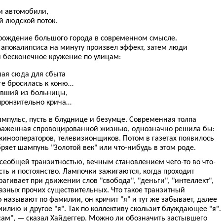
и автомобили,
 людской поток.
 рождение большого города в современном смысле.
апокалипсиса на минуту произвел эффект, затем люди
 бесконечное кружение по улицам:
ая сюда для сбыта
ге бросилась к коню…
вший из больницы,
пронзительно крича…
мпульс, пусть в блуднице и безумце. Современная толпа
ораженная спровоцированной жизнью, однозначно решила бы:
 кинооператоров, телевизионщиков. Потом в газетах появилось
ряет шампунь "Золотой век" или что-нибудь в этом роде.
сеобщей транзитностью, вечным становлением чего-то во что-
сть и постоянство. Лампочки зажигаются, когда проходит
рагивает при движении слов "свобода", "деньги", "интеллект",
 разных прочих существительных. Что такое транзитный
о называют по фамилии, он кричит "я" и тут же забывает, далее
лию и другое "я". Так по коллективу скользит блуждающее "я".
сам", — сказал Хайдеггер. Можно ли обозначить застывшего