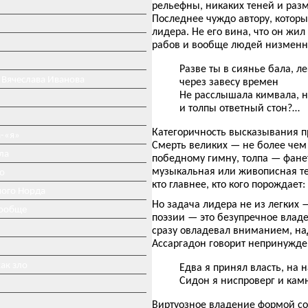
рельефны, никаких теней и разм
Последнее чуждо автору, которы
лидера. Не его вина, что он жи
рабов и вообще людей низменных
Разве ты в сиянье бала, ле
 Вячеслава Иванова
через завесу времен
Не расслышала кимвала, н
и толпы ответный стон?…
Категоричность высказывания п
-«я»
Смерть великих — не более чем 
ла
победному гимну, толпа — фанет
музыкальная или живописная тех
о
кто главнее, кто кого порождает
ного Норда
Но задача лидера не из легких
вообще
поэзии — это безупречное владе
сразу овладевал вниманием, на
Ассаргадон говорит непринужд
ак зло
Едва я принял власть, на н
Сидон я ниспроверг и кам
Виртуозное владение формой сон