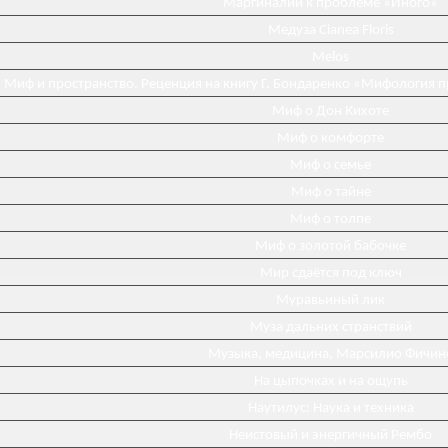
Маргиналии к проблеме «Иного»
Медуза Cianea Floris
Melos
Миф и пространство. Реценция на книгу Г. Бондаренко «Мифология 
Миф о Дон Кихоте
Миф о комфорте
Миф о семье
Миф о тайне
Миф о толпе
Миф о золотой бабочке
Мир сдаётся под ключ
Муравьиный лик
Муза дальних странствий
Музыка, медицина, Марсилио Фичин
На цыпочках и на ощупь
Наутилус: Наука и техника
Неистовый и энергичный Рембо