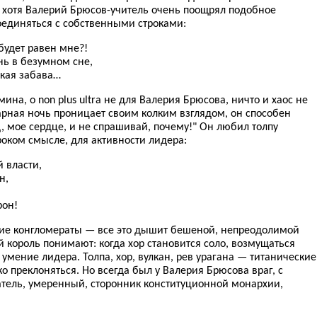
, хотя Валерий Брюсов-учитель очень поощрял подобное
оединяться с собственными строками:
будет равен мне?!
нь в безумном сне,
ская забава…
ина, о non plus ultra не для Валерия Брюсова, ничто и хаос не
варная ночь проницает своим колким взглядом, он способен
, мое сердце, и не спрашивай, почему!" Он любил толпу
оком смысле, для активности лидера:
 власти,
н,
рон!
ские конгломераты — все это дышит бешеной, непреодолимой
 король понимают: когда хор становится соло, возмущаться
 умение лидера. Толпа, хор, вулкан, рев урагана — титанические
о преклоняться. Но всегда был у Валерия Брюсова враг, с
атель, умеренный, сторонник конституционной монархии,