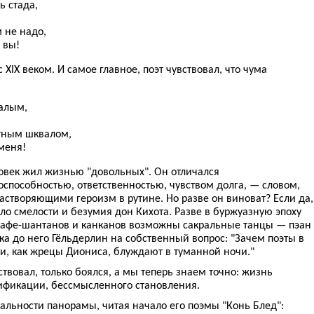
ь стада,
 не надо,
 вы!
XIX веком. И самое главное, поэт чувствовал, что чума
малым,
ртным шквалом,
меня!
овек жил жизнью "довольных". Он отличался
способностью, ответственностью, чувством долга, — словом,
створяющими героизм в рутине. Но разве он виноват? Если да,
тило смелости и безумия дон Кихота. Разве в буржуазную эпоху
кафе-шантанов и канканов возможны сакральные танцы — пэан
ка до него Гёльдерлин на собственный вопрос: "Зачем поэты в
и, как жрецы Диониса, блуждают в туманной ночи."
твовал, только боялся, а мы теперь знаем точно: жизнь
сификации, бессмысленного становления.
льности панорамы, читая начало его поэмы "Конь Блед":