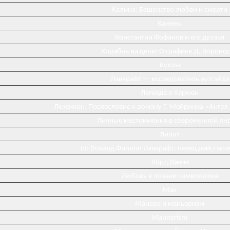
Калина: Бешенство любви и смерти
Камень
Константин Фофанов и его друзья
Корабль на цепи: О графике Д. Воронц
Куклы
Лавкрафт — исследователь аутсайда
Легенда о Кармен
Лексикон. Послесловие к роману Г. Мейринка «Ангел
Личные местоимения в современной ли
Лилит
Ло (Говард Филипп Лавкрафт: певец действит
Лорд Джим
Любовь в поэзии символизма
Мак
Манера и маньеризм
Mannerism