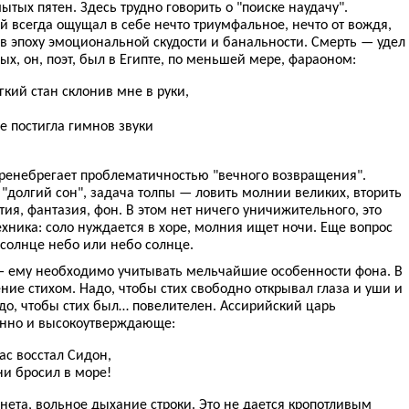
ытых пятен. Здесь трудно говорить о "поиске наудачу".
й всегда ощущал в себе нечто триумфальное, нечто от вождя,
л в эпоху эмоциональной скудости и банальности. Смерть — удел
, он, поэт, был в Египте, по меньшей мере, фараоном:
гкий стан склонив мне в руки,
е постигла гимнов звуки
ренебрегает проблематичностью "вечного возвращения".
"долгий сон", задача толпы — ловить молнии великих, вторить
ия, фантазия, фон. В этом нет ничего уничижительного, это
ника: соло нуждается в хоре, молния ищет ночи. Еще вопрос
: солнце небо или небо солнце.
 — ему необходимо учитывать мельчайшие особенности фона. В
ние стихом. Надо, чтобы стих свободно открывал глаза и уши и
до, чтобы стих был… повелителен. Ассирийский царь
енно и высокоутверждающе:
ас восстал Сидон,
ни бросил в море!
ета, вольное дыхание строки. Это не дается кропотливым