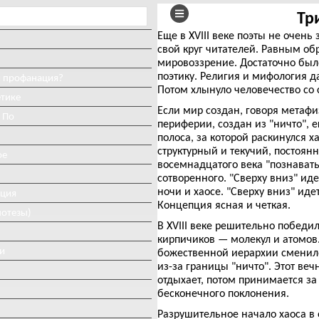
Тр
Еще в XVIII веке поэты не очень
свой круг читателей. Равным об
мировоззрение. Достаточно было
поэтику. Религия и мифология 
и профанация?
Потом хлынуло человечество со
етике
Если мир создан, говоря метафи
 По
периферии, создан из "ничто", е
полоса, за которой раскинулся х
структурный и текучий, постоя
ое
восемнадцатого века "познавать
сотворенного. "Сверху вниз" ид
ночи и хаосе. "Сверху вниз" иде
иция
Концепция ясная и четкая.
потезы)
В XVIII веке решительно победи
кирпичиков — молекул и атомов.
и
божественной иерархии сменил
из-за границы "ничто". Этот ве
отдыхает, потом принимается за 
бесконечного поклонения.
Разрушительное начало хаоса в 