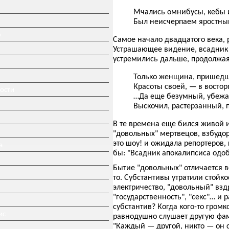
Мчались омнибусы, кебы 
Был неисчерпаем яростный
»
Самое начало двадцатого века,
Устрашающее видение, всадник 
устремились дальше, продолжая
Только женщина, пришедш
Красоты своей, — в востор
ности
…Да еще безумный, убежа
Выскочил, растерзанный, 
В те времена еще бился живой и
"довольных" мертвецов, взбуд
это шоу! и ожидала репортеров,
а
бы: "Всадник апокалипсиса одоб
Бытие "довольных" отличается в
то. Субстантивы утратили стойко
электричество, "довольный" взд
"государственность", "секс"… и
субстантив? Когда кого-то громк
ис
равнодушно слушает другую фами
"Каждый — другой, никто — он 