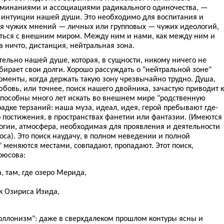
минаниями и ассоциациями радикального одиночества, —
 интуиции нашей души. Это необходимо для воспитания и
ия чужих мнений — личных или групповых — чужих идеологий,
ться с внешним миром. Между ним и нами, как между ним и
а ничто, дистанция, нейтральная зона.
ельно нашей душе, которая, в сущности, никому ничего не
бирает свои долги. Хорошо рассуждать о "нейтральной зоне"
менты, когда держать такую зону чрезвычайно трудно. Душа,
юбовь, или точнее, поиск нашего двойника, зачастую приводит к
пособны много лет искать во внешнем мире "родственную
радке терзаний: наша муза, идеал, идея, герой пребывают где-
о постижения, в пространствах фанетии или фантазии. (Имеются
логии, атмосфера, необходимая для проявления и деятельности
са). Это поиск наудачу, в полном неведении и полной
" меняются местами, совпадают, пропадают. Этот поиск,
рюсова:
, там, где озеро Мерида,
к Озириса Изида,
поллонизм": даже в сверхдалеком прошлом контуры ясны и