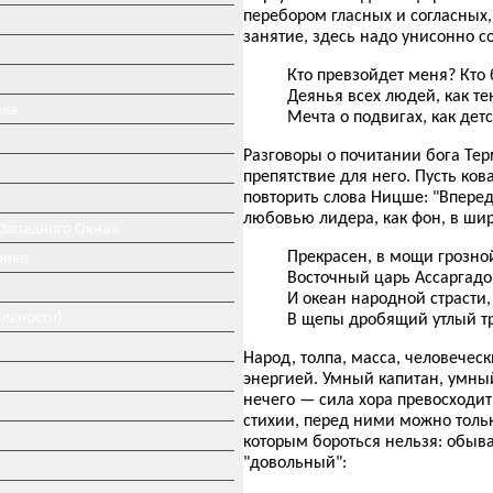
перебором гласных и согласных
занятие, здесь надо унисонно с
Кто превзойдет меня? Кто 
Деянья всех людей, как те
ова
Мечта о подвигах, как дет
Разговоры о почитании бога Терм
препятствие для него. Пусть ко
повторить слова Ницше: "Вперед
любовью лидера, как фон, в шир
 Западного Окна»
Прекрасен, в мощи грозной
рике
Восточный царь Ассаргадо
И океан народной страсти,
ельности)
В щепы дробящий утлый т
Народ, толпа, масса, человече
энергией. Умный капитан, умный
нечего — сила хора превосходит
стихии, перед ними можно тольк
которым бороться нельзя: обыв
"довольный":