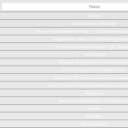
Актеон
Алхимия и ее эманации
Алхимия в современном мире — возрождение ил
Анадиомена: Женская субстанция в герм
Антарктида синоним бездны. Об Эдгаре
Антарктида
Антураж, Фон или Нечто Малопонятн
Артур Конан Дойл и спиритуализм
Артюр Рембо и неоплатоническая трад
Артюр Рембо и открытая герметика (две ги
Асоциалы
Авантюра и авантюрист. О Море Йока
Айвенго
Бабушка
Беседа нищих