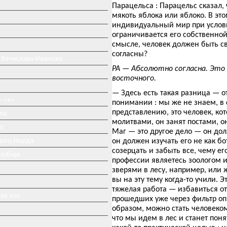
Парацельса : Парацельс сказал, 
мякоть яблока или яблоко. В эт
индивидуальный мир при услови
ограничивается его собственной 
смысле, человек должен быть св
согласны?
 Вячеслава Иванова
РА — Абсолютно согласна. Это 
восточного.
— Здесь есть такая разница — 
-«я»
понимании : мы же не знаем, в
представлению, это человек, ко
ла
молитвами, он занят постами, о
о
Маг — это другое дело — он дол
ного Норда
он должен изучать его не как бо
созерцать и забыть все, чему ег
вообще
профессии являетесь зоологом и
зверями в лесу, например, или 
вы на эту тему когда-то учили. 
тяжелая работа — избавиться от
ак зло
прошедших уже через фильтр оп
образом, можно стать человеком
что мы идем в лес и станет поня