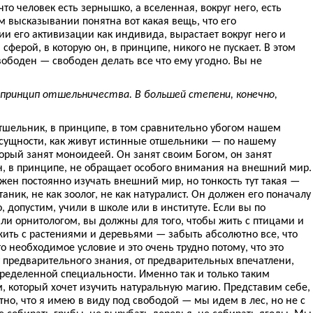
что человек есть зернышко, а вселенная, вокруг него, есть
ом высказывании понятна вот какая вещь, что его
и его активизации как индивида, вырастает вокруг него и
сферой, в которую он, в принципе, никого не пускает. В этом
ободен — свободен делать все что ему угодно. Вы не
принцип отшельничества. В большей степени, конечно,
отшельник, в принципе, в том сравнительно убогом нашем
 сущности, как живут истинные отшельники — по нашему
торый занят моноидеей. Он занят своим Богом, он занят
н, в принципе, не обращает особого внимания на внешний мир.
жен постоянно изучать внешний мир, но тонкость тут такая —
таник, не как зоолог, не как натуралист. Он должен его поначалу
о, допустим, учили в школе или в институте. Если вы по
ли орнитологом, вы должны для того, чтобы жить с птицами и
жить с растениями и деревьями — забыть абсолютно все, что
Это необходимое условие и это очень трудно потому, что это
 предварительного знания, от предварительных впечатлени,
ределенной специальности. Именно так и только таким
, который хочет изучить натуральную магию. Представим себе,
тно, что я имею в виду под свободой — мы идем в лес, но не с