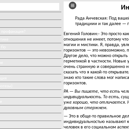
Ин
Рада Анчевская: Под ваше
традициии и так далее — 
и профанация?
Евгений Головин:- Это просто к
отношения не имеет, потому что
етике
магии и мистики. Я, правда, увл
 По
горизонтов — это невозможно, п
Другое дело, что можно открыть
герметикой в частности. Новые 
ое
очень странную и совершенно не
сказать что я какой-то открыва
знаю кто такие слова мог написа
иция
горизонтов.
потезы)
РА — Вы пишете, что есть чело
индивидуальность. То есть, с
и
уже хорошо, что отличается. Н
духовным стержнем.
— Это в обще-то правильное де
индивидуальностью называют ка
человек в его социальном аспект