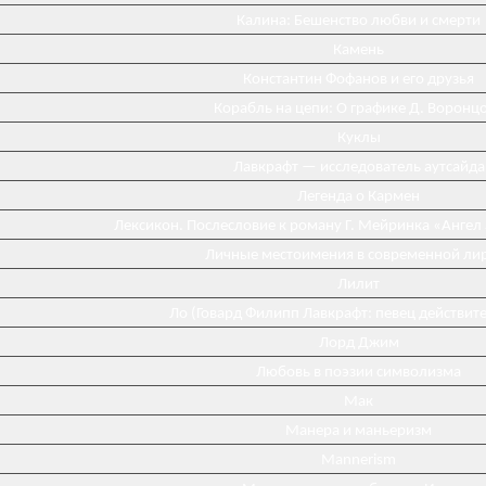
Калина: Бешенство любви и смерти
Камень
Константин Фофанов и его друзья
Корабль на цепи: О графике Д. Воронц
Куклы
Лавкрафт — исследователь аутсайда
Легенда о Кармен
Лексикон. Послесловие к роману Г. Мейринка «Ангел
Личные местоимения в современной ли
Лилит
Ло (Говард Филипп Лавкрафт: певец действит
Лорд Джим
Любовь в поэзии символизма
Мак
Манера и маньеризм
Mannerism