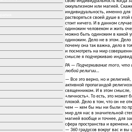
свою индивидуальность когда за
оккультизмом или магией. Скаж
индивидуальность, именно для т
ерапия
растворяться своей душе в этой
стоит ничего. И в данном случа
одиноким человеком и жить оче
можно быть одиноким в какой уг
одиноким. Дело не в этом. Дело
почему она так важна, дело в т
и посмотреть на мир совершенн
смысле я подчеркиваю индивид
РА — Подчеркивание того, что
любой религии...
— Все это верно, но и религией
активной пропагандой религиоз
священником. И в этом смысле, 
+личность+. То есть, это может
плохой. Дело в том, что он не от
чем — кем бы мы ни были по про
мир для нас в значительной степ
магией вообще и точнее, для за
сфера пространства и времени, к
— 360 градусов вокруг вас и вы