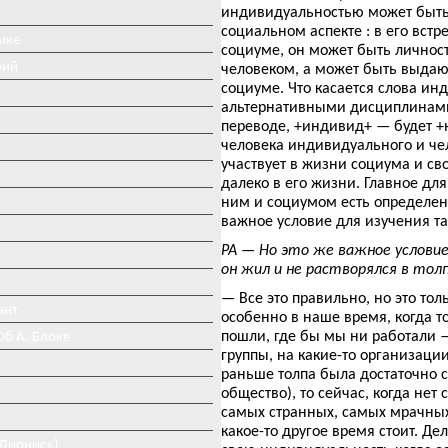
индивидуальностью может быть ч
социальном аспекте : в его встр
ике
социуме, он может быть личнос
рий
человеком, а может быть выдающ
социуме. Что касается слова ин
альтернативными дисциплинами 
переводе, +индивид+ — будет +н
человека индивидуального и чело
участвует в жизни социума и св
далеко в его жизни. Главное дл
ним и социумом есть определенн
важное условие для изучения та
РА — Но это же важное условие
он жил и не растворялся в толп
— Все это правильно, но это тол
ант
особенно в наше время, когда т
пошли, где бы мы ни работали —
Об А. Блоке
группы, на какие-то организации,
раньше толпа была достаточно с
общество), то сейчас, когда нет 
самых странных, самых мрачных,
какое-то другое время стоит. Де
«Дионис»)