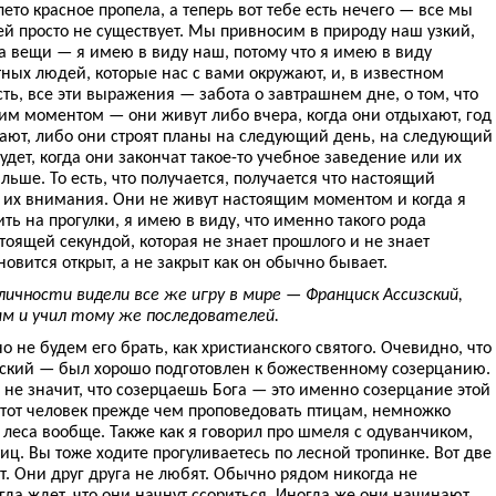
 лето красное пропела, а теперь вот тебе есть нечего — все мы
ней просто не существует. Мы привносим в природу наш узкий,
а вещи — я имею в виду наш, потому что я имею в виду
ных людей, которые нас с вами окружают, и, в известном
сть, все эти выражения — забота о завтрашнем дне, о том, что
им моментом — они живут либо вчера, когда они отдыхают, год
нают, либо они строят планы на следующий день, на следующий
дет, когда они закончат такое-то учебное заведение или их
льше. То есть, что получается, получается что настоящий
з их внимания. Они не живут настоящим моментом и когда я
дить на прогулки, я имею в виду, что именно такого рода
оящей секундой, которая не знает прошлого и не знает
новится открыт, а не закрыт как он обычно бывает.
ичности видели все же игру в мире — Франциск Ассизский,
ам и учил тому же последователей.
 не будем его брать, как христианского святого. Очевидно, что
зский — был хорошо подготовлен к божественному созерцанию.
не значит, что созерцаешь Бога — это именно созерцание этой
этот человек прежде чем проповедовать птицам, немножко
 леса вообще. Также как я говорил про шмеля с одуванчиком,
иц. Вы тоже ходите прогуливаетесь по лесной тропинке. Вот две
. Они друг друга не любят. Обычно рядом никогда не
гда ждет, что они начнут ссориться. Иногда же они начинают