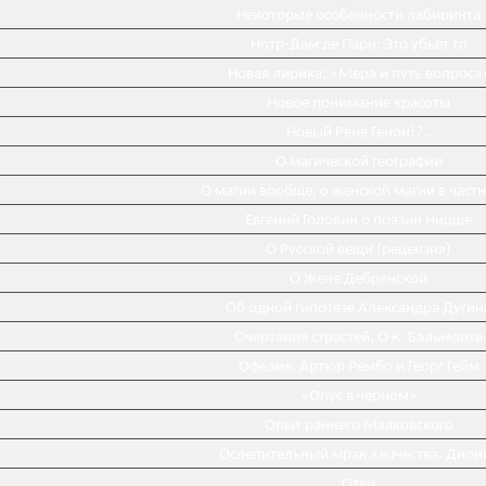
Некоторые особенности лабиринта
Нотр-Дам де Пари: Это убьет то
Новая лирика: «Мера и путь вопроса
Новое понимание красоты
Новый Рене Генон!?..
О магической географии
О магии вообще, о женской магии в част
Евгений Головин о поэзии Ницше
О Русской вещи (рецензия)
О Жене Дебрянской
Об одной гипотезе Александра Дугин
Очертания страстей. О К. Бальмонте
Офелия. Артюр Рембо и Георг Гейм
«Опус в черном»
Опыт раннего Маяковского
Ослепительный мрак язычества: Дион
Отец