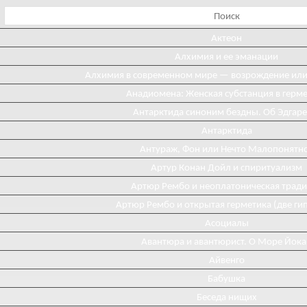
Актеон
Алхимия и ее эманации
Алхимия в современном мире — возрождение ил
Анадиомена: Женская субстанция в герм
Антарктида синоним бездны. Об Эдгаре
Антарктида
Антураж, Фон или Нечто Малопонятн
Артур Конан Дойл и спиритуализм
Артюр Рембо и неоплатоническая трад
Артюр Рембо и открытая герметика (две ги
Асоциалы
Авантюра и авантюрист. О Море Йока
Айвенго
Бабушка
Беседа нищих