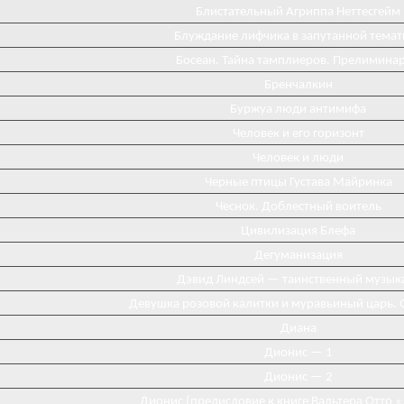
Блистательный Агриппа Неттесгейм
Блуждание лифчика в запутанной темат
Босеан. Тайна тамплиеров. Прелимина
Бренчалкин
Буржуа люди антимифа
Человек и его горизонт
Человек и люди
Черные птицы Густава Майринка
Чеснок. Доблестный воитель
Цивилизация Блефа
Дегуманизация
Дэвид Линдсей — таинственный музык
Девушка розовой калитки и муравьиный царь. 
Диана
Диониc — 1
Дионис — 2
Дионис (предисловие к книге Вальтера Отто 