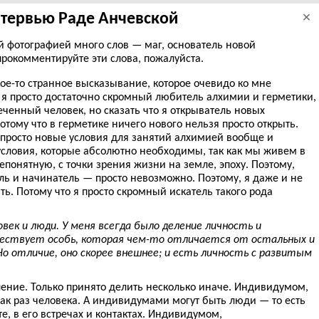
тервью Раде Анчевской
×
й фотографией много слов — маг, основатель новой
прокомментируйте эти слова, пожалуйста.
акое-то странное высказывание, которое очевидо ко мне
 я просто достаточно скромный любитель алхимии и герметики,
еченный человек, но сказать что я открыватель новых
отому что в герметике ничего нового нельзя просто открыть.
 просто новые условия для занятий алхимией вообще и
условия, которые абсолютно необходимы, так как мы живем в
понятную, с точки зрения жизни на земле, эпоху. Поэтому,
тель и начинатель — просто невозможно. Поэтому, я даже и не
ть. Потому что я просто скромный искатель такого рода
век и люди. У меня всегда было деление личность и
уществует особь, которая чем-то отличается от остальных и
о отличие, оно скорее внешнее; и есть личность с развитым
ление. Только принято делить несколько иначе. Индивидумом,
к раз человека. А индивидумами могут быть люди — то есть
е, в его встречах и контактах. Индивидумом,