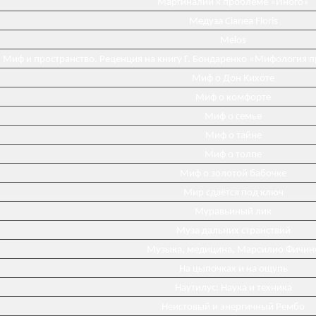
Маргиналии к проблеме «Иного»
Медуза Cianea Floris
Melos
Миф и пространство. Реценция на книгу Г. Бондаренко «Мифология 
Миф о Дон Кихоте
Миф о комфорте
Миф о семье
Миф о тайне
Миф о толпе
Миф о золотой бабочке
Мир сдаётся под ключ
Муравьиный лик
Муза дальних странствий
Музыка, медицина, Марсилио Фичин
На цыпочках и на ощупь
Наутилус: Наука и техника
Неистовый и энергичный Рембо