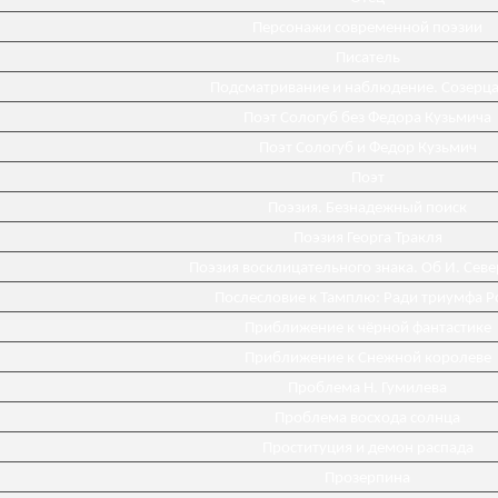
Персонажи современной поэзии
Писатель
Подсматривание и наблюдение. Созерц
Поэт Сологуб без Федора Кузьмича
Поэт Сологуб и Федор Кузьмич
Поэт
Поэзия. Безнадежный поиск
Поэзия Георга Тракля
Поэзия восклицательного знака. Об И. Сев
Послесловие к Тамплю: Ради триумфа Р
Приближение к чёрной фантастике
Приближение к Снежной королеве
Проблема Н. Гумилева
Проблема восхода солнца
Проституция и демон распада
Прозерпина