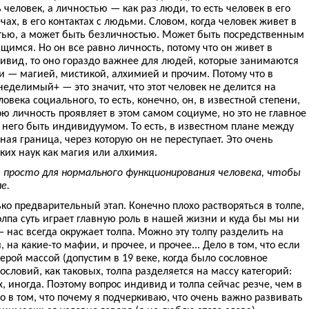
еловек, а личностью — как раз люди, то есть человек в его
ечах, в его контактах с людьми. Словом, когда человек живет в
тью, а может быть безличностью. Может быть посредственным
имся. Но он все равно личность, потому что он живет в
дивид, то оно гораздо важнее для людей, которые занимаются
— магией, мистикой, алхимией и прочим. Потому что в
еделимый+ — это значит, что этот человек не делится на
века социального, то есть, конечно, он, в известной степени,
ою личность проявляет в этом самом социуме, но это не главное
я него быть индивидуумом. То есть, в известном плане между
ая граница, через которую он не переступает. Это очень
ких наук как магия или алхимия.
 просто для нормального функционирования человека, чтобы
е.
ько предварительный этап. Конечно плохо растворяться в толпе,
олпа суть играет главную роль в нашей жизни и куда бы мы ни
 нас всегда окружает толпа. Можно эту толпу разделить на
 на какие-то мафии, и прочее, и прочее... Дело в том, что если
ерой массой (допустим в 19 веке, когда было сословное
сословий, как таковых, толпа разделяется на массу категорий:
 иногда. Поэтому вопрос индивид и толпа сейчас резче, чем в
ло в том, что почему я подчеркиваю, что очень важно развивать