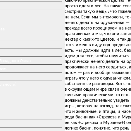
какой-то практической целью : 
просто идем в лес. На такую со
смотрим такую вещь : что тяжел
на нем. Если мы энтомологи, т
нечего делать на одуванчике —
прежде всего проецируем на не
ова
практики как и мы, что они зан
нектар с каких-то цветов, и так 
что я имею в виду под предвзято
есть, мы должны идти в лес, бе
идем для того, чтобы научиться
 Западного Окна»
практически нечего делать на о
продолжает на него сердиться, а
рике
потом — раз и вообще взмывает
играть что у него с одуванчико
собственные разговоры. Вот с ч
ельности)
в окружающем мире связи очень
связями практическими, то есть 
должны действительно увидеть в
игры, которая на взгляд, так ска
что и животные, и птицы, и нас
рода басни как +Стрекоза и Мур
ее как +Стрекоза и Муравей+) о
логике басни, понятно, что речь