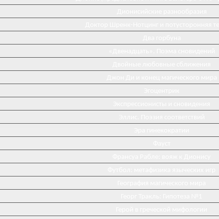
Дионисийские разнообразия
Доктор Шренк-Нотцинг и потусторонняя т
Два горбуна
«Двенадцать». Поэма сновидений
Двойные любовные сближения
Джон Ди и конец магического мира
Эгоцентрик
Экспрессионисты и сновидения
Эллис. Поэзия соответствий
Эра гинекократии
Фауст
Франсуа Рабле: вояж к Дионису
Футбол: метафизика языческих игр
География магического мира
Георг Тракль: Гипотеза №1
Герой в греческой мифологии