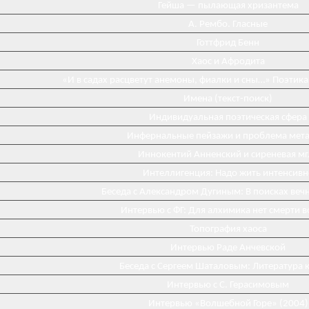
Гейша — пылающая хризантема
А. Рембо. Гласные
Готтфрид Бенн
Хаос и Афродита
«И в садах расцветут анемоны, фиалки и сны…» Поэтика
Имена (текст-поиск)
Индивидуальная поэтическая сфера
Инфернальные пейзажи и проблема мета
Иннокентий Анненский и сиреневая мг
Интеллигенция: Надо жить интенсивн
Беседа с Александром Дугиным: В поисках веч
Интервью с ФГ: Для алхимика нет смерти 
Топография хаоса
Интервью Раде Анчевской
Беседа с Сергеем Шаталовым: Литература к
Интервью с С. Герасимовым
Интервью «Волшебной Горе» (2004)