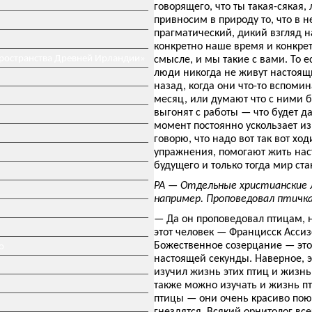
говорящего, что ты такая-сякая,
привносим в природу то, что в 
прагматический, дикий взгляд н
конкретно наше время и конкрет
пространства Древней Ирландии»
смысле, и мы такие с вами. То е
люди никогда не живут настоящ
назад, когда они что-то вспоми
месяц, или думают что с ними бу
выгонят с работы — что будет да
момент постоянно ускользает и
говорю, что надо вот так вот хо
упражнения, помогают жить наст
будущего и только тогда мир ста
РА — Отдельные христианские л
например. Проповедовал птичк
— Да он проповедовал птицам, но
этот человек — Францисск Асси
Божественное созерцание — это 
о
настоящей секунды. Наверное, 
изучил жизнь этих птиц и жизнь
также можно изучать и жизнь пт
птицы — они очень красиво поют
гнездятся. Всякий орнитолог все