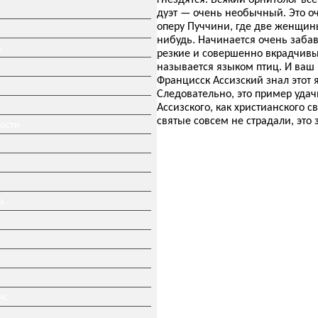
дуэт — очень необычный. Это о
оперу Пуччини, где две женщины
нибудь. Начинается очень забав
»
резкие и совершенно вкрадчивые 
называется языком птиц. И ваш 
Францисск Ассизский знал этот 
Следовательно, это пример уда
Ассизского, как христианского с
святые совсем не страдали, это
ности
а
ис