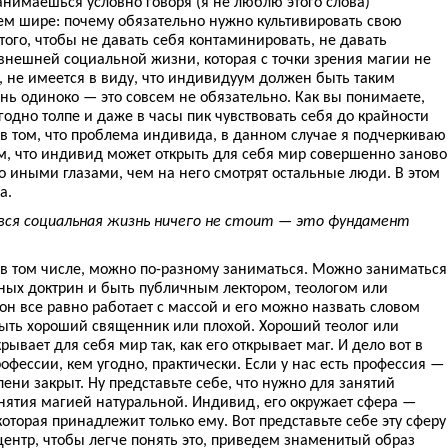
нимаешься условно говоря (я не люблю этого слова)
ем шире: почему обязательно нужно культивировать свою
ого, чтобы не давать себя контаминировать, не давать
 внешней социальной жизни, которая с точки зрения магии не
е, не имеется в виду, что индивидуум должен быть таким
нь одиноко — это совсем не обязательно. Как вы понимаете,
одно толпе и даже в часы пик чувствовать себя до крайности
 в том, что проблема индивида, в данном случае я подчеркиваю
ом, что индивид может открыть для себя мир совершенно заново
о иными глазами, чем на него смотрят остальные люди. В этом
а.
 вся социальная жизнь ничего не стоит — это фундамент
, в том числе, можно по-разному заниматься. Можно заниматься
ных доктрин и быть публичным лектором, теологом или
он все равно работает с массой и его можно назвать словом
 быть хороший священник или плохой. Хороший теолог или
крывает для себя мир так, как его открывает маг. И дело вот в
фессии, кем угодно, практически. Если у нас есть профессия —
ени закрыт. Ну представьте себе, что нужно для занятий
нятия магией натуральной. Индивид, его окружает сфера —
оторая принадлежит только ему. Вот представьте себе эту сферу
 центр, чтобы легче понять это, приведем знаменитый образ