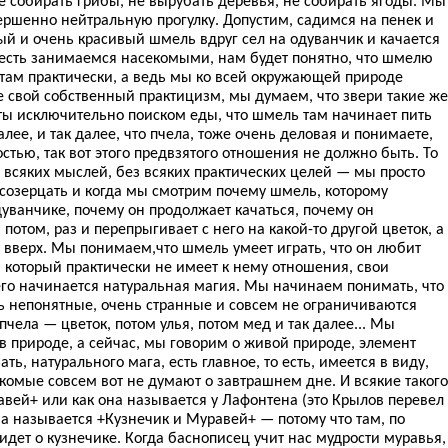
не собирать грибы, не вырубать деревья, не собирать ягоды. Мы
вершенно нейтральную прогулку. Допустим, садимся на пенек и
ый и очень красивый шмель вдруг сел на одуванчик и качается
о есть занимаемся насекомыми, нам будет понятно, что шмелю
 там практически, а ведь мы ко всей окружающей природе
е свой собственный практицизм, мы думаем, что звери такие же
яты исключительно поиском еды, что шмель там начинает пить
далее, и так далее, что пчела, тоже очень деловая и понимаете,
стью, так вот этого предвзятого отношения не должно быть. То
з всяких мыслей, без всяких практических целей — мы просто
 созерцать и когда мы смотрим почему шмель, которому
дуванчике, почему он продолжает качаться, почему он
 потом, раз и перепрыгивает с него на какой-то другой цветок, а
 вверх. Мы понимаем,что шмель умеет играть, что он любит
м, который практически не имеет к нему отношения, свои
его начинается натуральная магия. Мы начинаем понимать, что
 непонятные, очень странные и совсем не ограничиваются
пчела — цветок, потом улья, потом мед и так далее... Мы
 природе, а сейчас, мы говорим о живой природе, элемент
зать, натурального мага, есть главное, то есть, имеется в виду,
екомые совсем вот не думают о завтрашнем дне. И всякие такого
авей+ или как она называется у Лафонтена (это Крылов перевел
на называется +Кузнечик и Муравей+ — потому что там, по
 идет о кузнечике. Когда баснописец учит нас мудрости муравья,