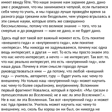
имеет ввиду Гёте. Что наше знание нам заранее дано, дано
уже с рождения, что мы занимаемся чепухой, если пытаемся
себя чему-то учить, и мы гораздо лучше проведём время за
разного рода грехами или бездельем, чем упорно вгрызаясь в
эти самые науки, которые опять же совершенно
бессмысленны, потому что великое знание — того, что за
смертью и до рождения — нам не дано, и не будет дано.
Здесь ещё вот такой вот важный момент есть. Есть понятие
«внешнего гида» и «внутреннего гида», или понятие
«интереса». Мы никогда не задумываемся, почему нас одна
вещь интересует, а другая — нет. То есть мы просто знаем это:
что нас нечто интересует, а нечто — не интересует. Так вот: то,
что нас реально интересует, это есть «внутренний гид», или
наша душа. Почему в этом смысле гораздо лучше
руководствоваться ими — да потому, что любой «внешний
гид» — учитель, авторитет, гуру — будет учить нас чему-то
внешнему. Но только наш «внутренний гид» может научить
нас чему-то более серьёзному, внутреннему. Вспомним
первый фрагмент Новалиса, который я прочёл:
«Мы грезим о
путешествиях во Вселенной; не в нас ли эта Вселенная?.».
Не в нас ли эта Вселенная. Так вот «внутренний гид» и может
нас туда привести. Учитель может научить нас чему-то
внешнему, но, сколь бы хорош он ни был, он никогда не