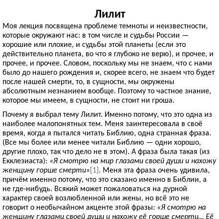
Лилит
Моя лекция посвящена проблеме темноты и неизвестности,
которые окружают нас: в том числе и судьбы России —
хорошие или плохие, и судьбы этой планеты (если это
действительно планета, во что я глубоко не верю), и прочее, и
прочее, и прочее. Словом, поскольку мы не знаем, что с нами
было до нашего рождения и, скорее всего, не знаем что будет
после нашей смерти, то, в сущности, мы окружены
абсолютным незнанием вообще. Поэтому то частное знание,
которое мы имеем, в сущности, не стоит ни гроша.
Почему я выбрал тему Лилит. Именно потому, что это одна из
наиболее малопонятных тем. Меня заинтересовала в своё
время, когда я пытался читать Библию, одна странная фраза.
(Все мы более или менее читали Библию — одни хорошо,
другие плохо, так что дело не в этом). А фраза была такая (из
Екклезиаста):
«Я смотрю на мир глазами своей души и нахожу
женщину горше смерти»
[1]
. Меня эта фраза очень удивила,
причём именно потому, что это сказано именно в Библии, а
не где-нибудь. Всякий может пожаловаться на дурной
характер своей возлюбленной или жены, но всё это не
говорит о необычайном акценте этой фразы:
«Я смотрю на
женщину глазами своей души и нахожу её горше смерти… Её