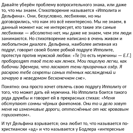
Давайте уберём проблему вопросительного знака, или даже
то, что мы знаем. Стихотворение называется «Ипполита и
Дельфина». Они, безусловно, лесбиянки, но мы
договорились, что нам это всё неинтересно. Мы не знаем, в
данный момент нас не интересует, кто такие эти самые
лесбиянки — абсолютно нет, мы даже не знаем, чем эти люди
занимаются. Но стихотворение написано в очень живом и
любопытном диалоге. Дельфина, наиболее активная из
подруг, говорит своей более робкой подруге Ипполите,
протестуя против мужской любви:
«Те
[то есть мужчины —
Е.Г.
]
пробороздят твоё тело как лемех. Мои поцелую легки, как
бабочки Эфемера, что ласкают тени призрачных озёр. Я
раскрою тебе секреты самых тёмных наслаждений и
зачарую в неведомом бесконечном сне»
.
Понятно: она просто хочет отвлечь свою подругу Ипполиту от
того, что может дать ей мужчина. Но Ипполита боится такого
рода дружбы и говорит ей в прекрасных стихах:
«Меня
обступают сонмы чёрных фантомов. Они то и дело зовут
меня на изменчивые дороги, оттеснённые от нас кровавым
горизонтом»
.
И тут Дельфина взрывается; она любит то, что называется по-
христиански «ад» и что называется у Бодлера «интересные