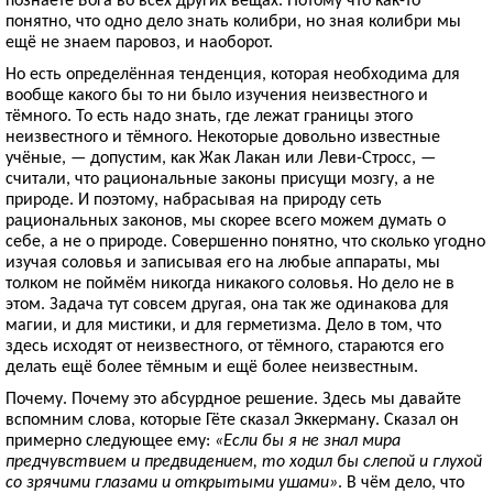
понятно, что одно дело знать колибри, но зная колибри мы
ещё не знаем паровоз, и наоборот.
Но есть определённая тенденция, которая необходима для
вообще какого бы то ни было изучения неизвестного и
тёмного. То есть надо знать, где лежат границы этого
неизвестного и тёмного. Некоторые довольно известные
учёные, — допустим, как Жак Лакан или Леви-Стросс, —
считали, что рациональные законы присущи мозгу, а не
природе. И поэтому, набрасывая на природу сеть
рациональных законов, мы скорее всего можем думать о
себе, а не о природе. Совершенно понятно, что сколько угодно
изучая соловья и записывая его на любые аппараты, мы
толком не поймём никогда никакого соловья. Но дело не в
этом. Задача тут совсем другая, она так же одинакова для
магии, и для мистики, и для герметизма. Дело в том, что
здесь исходят от неизвестного, от тёмного, стараются его
делать ещё более тёмным и ещё более неизвестным.
Почему. Почему это абсурдное решение. Здесь мы давайте
вспомним слова, которые Гёте сказал Эккерману. Сказал он
примерно следующее ему:
«Если бы я не знал мира
предчувствием и предвидением, то ходил бы слепой и глухой
со зрячими глазами и открытыми ушами»
. В чём дело, что