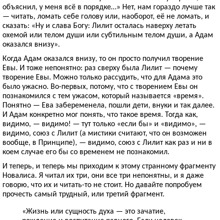
объяснил, у меня всё в порядке…» Нет, нам гораздо лучше так
— читать, ломать себе голову или, наоборот, её не ломать, и
сказать: «Ну и слава Богу: Лилит осталась наверху летать
охемой или телом души или субтильным телом души, а Адам
оказался внизу».
Когда Адам оказался внизу, то он просто получил творение
Евы. И тоже непонятно: раз сверху была Лилит — почему
творение Евы. Можно только рассудить, что для Адама это
было ужасно. Во-первых, потому, что с творением Евы он
познакомился с тем ужасом, который называется «время».
Понятно — Ева забеременела, пошли дети, внуки и так далее.
И Адам конкретно мог понять, что такое время. Тогда как,
видимо, — видимо! — тут только «если бы» и «видимо», —
видимо, союз с Лилит (а мистики считают, что он возможен
вообще, в Принципе), — видимо, союз с Лилит как раз и ни в
коем случае его бы со временем не познакомил.
И теперь, и теперь мы приходим к этому странному фрагменту
Новалиса. Я читал их три, они все три непонятны, и я даже
говорю, что их и читать-то не стоит. Но давайте попробуем
прочесть самый трудный, или третий фрагмент.
«Жизнь или сущность духа — это зачатие,