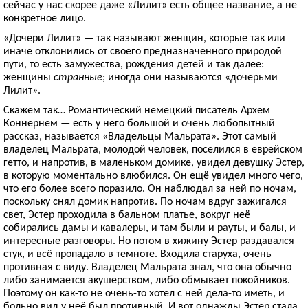
сейчас у нас скорее даже «Лилит» есть общее название, а не
конкретное лицо.
«Дочери Лилит» — так называют женщин, которые так или
иначе отклонились от своего предназначенного природой
пути, то есть замужества, рождения детей и так далее:
женщины
странные
; иногда они называются «дочерьми
Лилит».
Скажем так… Романтический немецкий писатель Архем
Коннернем — есть у него большой и очень любопытный
рассказ, называется «Владельцы Мальрата». Этот самый
владелец Мальрата, молодой человек, поселился в еврейском
гетто, и напротив, в маленьком домике, увидел девушку Эстер,
в которую моментально влюбился. Он ещё увидел много чего,
что его более всего поразило. Он наблюдал за ней по ночам,
поскольку снял домик напротив. По ночам вдруг зажигался
свет, Эстер проходила в бальном платье, вокруг неё
собирались дамы и кавалеры, и там были и рауты, и балы, и
интересные разговоры. Но потом в хижину Эстер раздавался
стук, и всё пропадало в темноте. Входила старуха, очень
противная с виду. Владелец Мальрата знал, что она обычно
либо занимается акушерством, либо обмывает покойников.
Поэтому он как-то не очень-то хотел с ней дела-то иметь, и
больно вид у неё был противный. И вот однажды Эстер стала