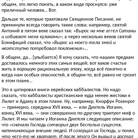
общем, это легко понять, в каком виде проснулся: уже
приличный человек… Вот.
Дальше те, которые трактовали Священное Писание, не
преминули всегда говорить такие слова; например, святой
Антоний в пятом веке сказал так:
«Вырос на мне аггел Сатаны
и избивает меня кулаками»
; а через несколько веков святой
Бонифаций сказал, что
«Вырос из моего тела змей и
неотступно потребовал поклонения»
…
В общем, да… [улыбается] Я хочу сказать, что нашим предкам
доставалось немного этих самых вещей; вот какое счастье
жить в хорошую рациональную эпоху, когда всё понятно и
когда нам особых опасностей, в общем-то, всё равно не грозит
в этом плане…
Это я цитировал книги еврейских каббалистов. Но надо
сказать, что каббалисты христианские куда менее жестоки к
Лилит и Адаму в этом плане. Ну, например, Кнорфун Розенрот
— примерно, середина XVII века, — или Дихтель Иоганн,
конец XVI века, — они совершенно по-другому трактуют миф о
Лилит. И мы читаем у Иоганна Дихтеля следующее описание:
что
«сначала Господь сотворил двух бесполых существ,
напоминающих внешне людей. И созерцал их Господь, и понял,
что чего-то не хватает. И после этого Он вырыл и достал