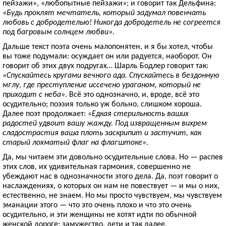
пейзажи», «любопытные пейзажи»; и говорит так Дельфина:
«Будь проклят мечтатель, который задумал повенчать
любовь с добродетелью! Никогда добродетель не согреется
под багровым солнцем любви»
.
Дальше текст поэта очень малопонятен, и я бы хотел, чтобы
вы тоже подумали: осуждает он или радуется, наоборот. Он
говорит об этих двух подругах… Шарль Бодлер говорит так:
«Спускайтесь кругами вечного ада. Спускайтесь в бездонную
мглу, где преступление иссечено ураганом, который не
приходит с неба»
. Всё это однозначно, и, вроде, всё это
осудительно; поэзия только уж больно, слишком хороша.
Далее поэт продолжает:
«Едкая стерильность ваших
радостей удвоит вашу жажду. Под извращенным вихрем
сладострастия ваша плоть заскрипит и застучит, как
старый лохматый флаг на флагштоке»
.
Да, мы читаем эти довольно осудительные слова. Но — распев
этих слов, их удивительная гармония, совершенно не
убеждают нас в однозначности этого дела. Да, поэт говорит о
наслаждениях, о которых он нам не повествует — и мы о них,
естественно, не знаем. Но мы просто чувствуем, мы чувствуем
эманации этого — что это очень плохо и что это очень
осудительно, и эти женщины не хотят идти по обычной
женской дороге: замужество, дети и так далее.