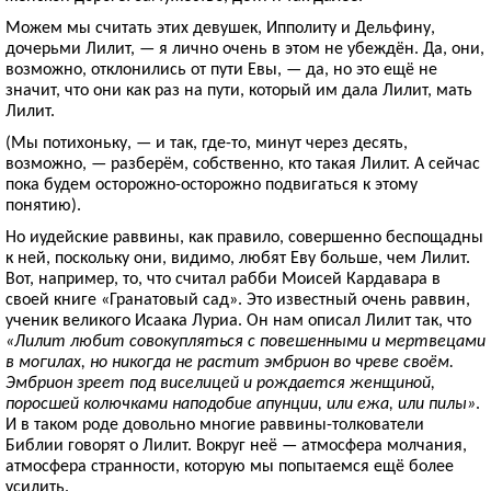
Можем мы считать этих девушек, Ипполиту и Дельфину,
дочерьми Лилит, — я лично очень в этом не убеждён. Да, они,
возможно, отклонились от пути Евы, — да, но это ещё не
значит, что они как раз на пути, который им дала Лилит, мать
Лилит.
(Мы потихоньку, — и так, где-то, минут через десять,
возможно, — разберём, собственно, кто такая Лилит. А сейчас
пока будем осторожно-осторожно подвигаться к этому
понятию).
Но иудейские раввины, как правило, совершенно беспощадны
к ней, поскольку они, видимо, любят Еву больше, чем Лилит.
Вот, например, то, что считал рабби Моисей Кардавара в
своей книге «Гранатовый сад». Это известный очень раввин,
ученик великого Исаака Луриа. Он нам описал Лилит так, что
«Лилит любит совокупляться с повешенными и мертвецами
в могилах, но никогда не растит эмбрион во чреве своём.
Эмбрион зреет под виселицей и рождается женщиной,
поросшей колючками наподобие апунции, или ежа, или пилы»
.
И в таком роде довольно многие раввины-толкователи
Библии говорят о Лилит. Вокруг неё — атмосфера молчания,
атмосфера странности, которую мы попытаемся ещё более
усилить.