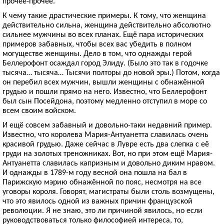
прочее-прочее.
К чему такие драстические примеры. К тому, что женщина
действительно сильна, женщина действительно абсолютно
сильнее мужчины во всех планах. Ещё пара исторических
примеров забавных, чтобы всех вас убедить в полном
могуществе женщины. Дело в том, что однажды герой
Беллерофонт осаждал город Элиду. (Было это так в годочке
тысяча… тысяча… Тысячи полторы до новой эры.) Потом, когда
он перебил всех мужчин, вышли женщины с обнажённой
грудью и пошли прямо на него. Известно, что Беллерофонт
был сын Посейдона, поэтому медленно отступил в море со
всем своим войском.
И ещё совсем забавный и довольно-таки недавний пример.
Известно, что королева Мария-Антуанетта славилась очень
красивой грудью. Даже сейчас в Лувре есть два слепка с её
груди на золотых треножниках. Вот, но при этом ещё Мария-
Антуанетта славилась капризным и довольно диким нравом.
И однажды в 1789-м году весной она пошла на бал в
Парижскую мэрию обнажённой по пояс, несмотря на все
уговоры короля. Говорят, магистраты были столь возмущены,
что это явилось одной из важных причин французской
революции. Я не знаю, это ли причиной явилось, но если
руководствоваться только философией интереса, то,