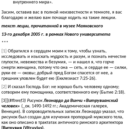
внутреннего мира».
Засим, оставив вас в полной неизвестности и темноте, я вас
благодарю и желаю вам почаще ходить на такие лекции.
текст леции, прочитанной в музее Маяковского
13-го декабря 2005 г. в рамках Нового университета
***
[1]
Обратился я сердцем моим к тому, чтобы узнать,
исследовать и изыскать мудрость и разум, и познать нечестие
глупости, невежества и безумия, — и нашел я, что горче
смерти женщина, потому что она — сеть, и сердце ее — силки,
руки ее — оковы; добрый пред Богом спасется от нее, а
грешник уловлен будет ею (Екклезиаст 7:25-26).
[2]
И сказал Господь Бог: не хорошо быть человеку одному;
сотворим ему помощника, соответственного ему (Бытие 2:18).
[3]](#
ftnref3) Рисунок
Леонардо да Винчи «Витрувианский
человек»
(_ок. 1490-1492 гг.; Академическая галерея,
Венеция). В сопроводительных записях Леонардо указал, что
рисунок был создан для изучения пропорций мужского тела,
как оно описано в трактатах античного римского архитектора
[Витрувия (Vitruvius)
.