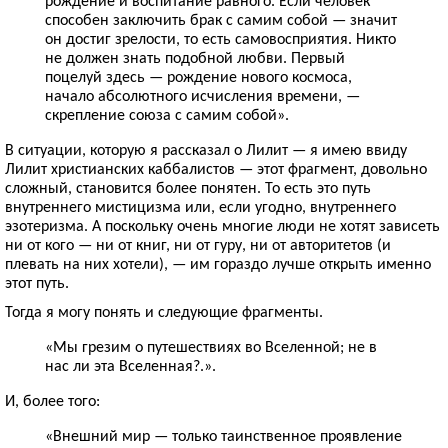
рождение и воспитание равного. Если человек
способен заключить брак с самим собой — значит
он достиг зрелости, то есть самовосприятия. Никто
не должен знать подобной любви. Первый
поцелуй здесь — рождение нового космоса,
начало абсолютного исчисления времени, —
скрепление союза с самим собой».
В ситуации, которую я рассказал о Лилит — я имею ввиду
Лилит христианских каббалистов — этот фрагмент, довольно
сложный, становится более понятен. То есть это путь
внутреннего мистицизма или, если угодно, внутреннего
эзотеризма. А поскольку очень многие люди не хотят зависеть
ни от кого — ни от книг, ни от гуру, ни от авторитетов (и
плевать на них хотели), — им гораздо лучше открыть именно
этот путь.
Тогда я могу понять и следующие фрагменты.
«Мы грезим о путешествиях во Вселенной; не в
нас ли эта Вселенная?.».
И, более того:
«Внешний мир — только таинственное проявление