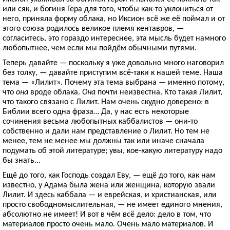
или сяк, и богиня Гера для того, чтобы как-то уклониться от
него, приняла форму облака, но Иксион всё же её поймал и от
этого союза родилось великое племя кентавров, —
согласитесь, это гораздо интереснее, эта мысль будет намного
любопытнее, чем если мы пойдём обычными путями.
Теперь давайте — поскольку я уже довольно много наговорил
без толку, — давайте приступим всё-таки к нашей теме. Наша
тема — «Лилит». Почему эта тема выбрана — именно потому,
что
она
вроде облака.
Она
почти неизвестна. Кто такая Лилит,
что такого связано с Лилит. Нам очень скудно доверено; в
Библии всего одна фраза… Да, у нас есть некоторые
сочинения весьма любопытных каббалистов — они-то
собственно и дали нам представление о Лилит. Но тем не
менее, тем не менее мы должны так или иначе сначала
подумать об этой литературе; увы, кое-какую литературу надо
бы знать...
Ещё до того, как Господь создал Еву, — ещё до того, как нам
известно, у Адама была жена или женщина, которую звали
Лилит. И здесь каббала — и еврейская, и христианская, или
просто свободномыслительная, — не имеет единого мнения,
абсолютно не имеет! И вот в чём всё дело: дело в том, что
материалов просто очень мало. Очень мало материалов. И