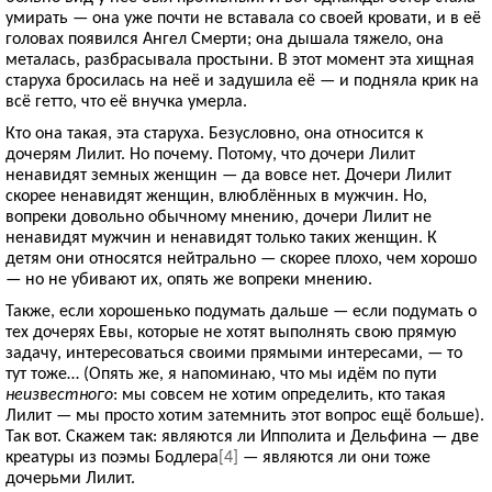
умирать — она уже почти не вставала со своей кровати, и в её
головах появился Ангел Смерти; она дышала тяжело, она
металась, разбрасывала простыни. В этот момент эта хищная
старуха бросилась на неё и задушила её — и подняла крик на
всё гетто, что её внучка умерла.
Кто она такая, эта старуха. Безусловно, она относится к
дочерям Лилит. Но почему. Потому, что дочери Лилит
ненавидят земных женщин — да вовсе нет. Дочери Лилит
скорее ненавидят женщин, влюблённых в мужчин. Но,
вопреки довольно обычному мнению, дочери Лилит не
ненавидят мужчин и ненавидят только таких женщин. К
детям они относятся нейтрально — скорее плохо, чем хорошо
— но не убивают их, опять же вопреки мнению.
Также, если хорошенько подумать дальше — если подумать о
тех дочерях Евы, которые не хотят выполнять свою прямую
задачу, интересоваться своими прямыми интересами, — то
тут тоже… (Опять же, я напоминаю, что мы идём по пути
неизвестного
: мы совсем не хотим определить, кто такая
Лилит — мы просто хотим затемнить этот вопрос ещё больше).
Так вот. Скажем так: являются ли Ипполита и Дельфина — две
креатуры из поэмы Бодлера
[4]
— являются ли они тоже
дочерьми Лилит.