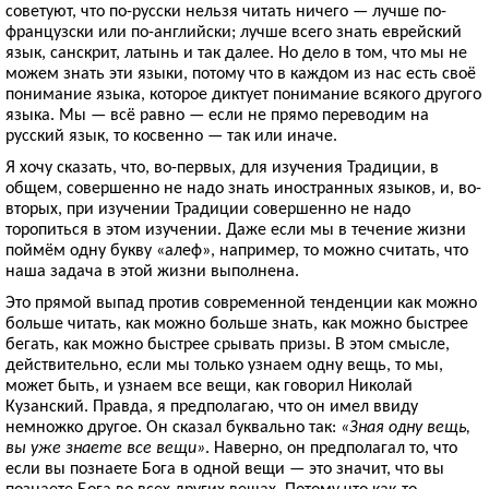
советуют, что по-русски нельзя читать ничего — лучше по-
французски или по-английски; лучше всего знать еврейский
язык, санскрит, латынь и так далее. Но дело в том, что мы не
можем знать эти языки, потому что в каждом из нас есть своё
понимание языка, которое диктует понимание всякого другого
языка. Мы — всё равно — если не прямо переводим на
русский язык, то косвенно — так или иначе.
Я хочу сказать, что, во-первых, для изучения Традиции, в
общем, совершенно не надо знать иностранных языков, и, во-
вторых, при изучении Традиции совершенно не надо
торопиться в этом изучении. Даже если мы в течение жизни
поймём одну букву «алеф», например, то можно считать, что
наша задача в этой жизни выполнена.
Это прямой выпад против современной тенденции как можно
больше читать, как можно больше знать, как можно быстрее
бегать, как можно быстрее срывать призы. В этом смысле,
действительно, если мы только узнаем одну вещь, то мы,
может быть, и узнаем все вещи, как говорил Николай
Кузанский. Правда, я предполагаю, что он имел ввиду
немножко другое. Он сказал буквально так:
«Зная одну вещь,
вы уже знаете все вещи»
. Наверно, он предполагал то, что
если вы познаете Бога в одной вещи — это значит, что вы
познаете Бога во всех других вещах. Потому что как-то