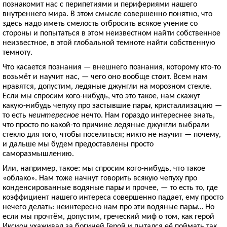
познакомит нас с перипетиями и перифериями нашего
внутреннего мира. В этом смысле совершенно понятно, что
здесь надо иметь смелость отбросить всякое учение со
стороны и попытаться в этом неизвестном найти собственное
неизвестное, в этой глобальной темноте найти собственную
темноту.
Что касается познания — внешнего познания, которому кто-то
возьмёт и научит нас, — чего оно вообще ст
о
ит. Всем нам
нравятся, допустим, ледяные джунгли на морозном стекле.
Если мы спросим кого-нибудь, что это такое, нам скажут
какую-нибудь чепуху про застывшие пар
ы
, кристаллизацию —
то есть
неинтересное
нечто. Нам гораздо интереснее знать,
что просто по какой-то причине ледяные джунгли выбрали
стекло для того, чтобы поселиться; никто не научит — почему,
и дальше мы будем предоставлены просто
саморазмышлению.
Или, например, такое: мы спросим кого-нибудь, что такое
«облако». Нам тоже начнут говорить всякую чепуху про
конденсированные водяные пар
ы
и прочее, — то есть то, где
коэффициент нашего интереса совершенно падает, ему просто
нечего делать: неинтересно нам про эти водяные пар
ы
… Но
если мы прочтём, допустим, греческий миф о том, как герой
Иксион ухаживал за богиней Герой и пытался её поймать так