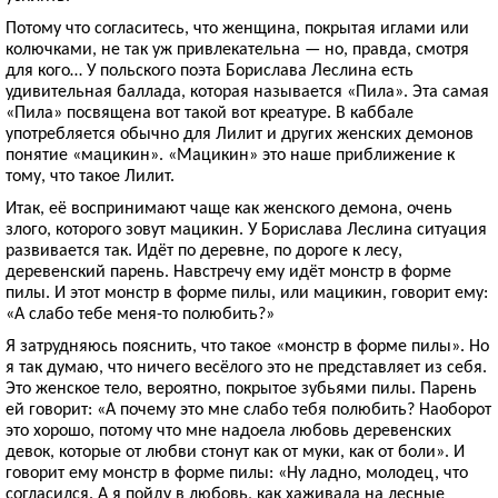
Потому что согласитесь, что женщина, покрытая иглами или
колючками, не так уж привлекательна — но, правда, смотря
для кого… У польского поэта Борислава Леслина есть
удивительная баллада, которая называется «Пила». Эта самая
«Пила» посвящена вот такой вот креатуре. В каббале
употребляется обычно для Лилит и других женских демонов
понятие «мацикин». «Мацикин» это наше приближение к
тому, что такое Лилит.
Итак, её воспринимают чаще как женского демона, очень
злого, которого зовут мацикин. У Борислава Леслина ситуация
развивается так. Идёт по деревне, по дороге к лесу,
деревенский парень. Навстречу ему идёт монстр в форме
пилы. И этот монстр в форме пилы, или мацикин, говорит ему:
«А слабо тебе меня-то полюбить?»
Я затрудняюсь пояснить, что такое «монстр в форме пилы». Но
я так думаю, что ничего весёлого это не представляет из себя.
Это женское тело, вероятно, покрытое зубьями пилы. Парень
ей говорит: «А почему это мне слабо тебя полюбить? Наоборот
это хорошо, потому что мне надоела любовь деревенских
девок, которые от любви стонут как от муки, как от боли». И
говорит ему монстр в форме пилы: «Ну ладно, молодец, что
согласился. А я пойду в любовь, как хаживала на лесные