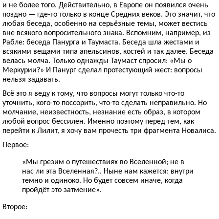
и не более того. Действительно, в Европе он появился очень
поздно — где-то только в конце Средних веков. Это значит, что
любая беседа, особенно на серьёзные темы, может вестись
вне всякого вопросительного знака. Вспомним, например, из
Рабле: беседа Панурга и Таумаста. Беседа шла жестами и
всякими вещами типа апельсинов, костей и так далее. Беседа
велась молча. Только однажды Таумаст спросил: «Мы о
Меркурии?» И Панург сделал протестующий жест: вопросы
нельзя задавать.
Всё это я веду к тому, что вопросы могут только что-то
уточнить, кого-то поссорить, что-то сделать неправильно. Но
молчание, неизвестность, незнание есть образ, в котором
любой вопрос бессилен. Именно поэтому перед тем, как
перейти к Лилит, я хочу вам прочесть три фрагмента Новалиса.
Первое:
«Мы грезим о путешествиях во Вселенной; не в
нас ли эта Вселенная?.. Ныне нам кажется: внутри
темно и одиноко. Но будет совсем иначе, когда
пройдёт это затмение».
Второе: