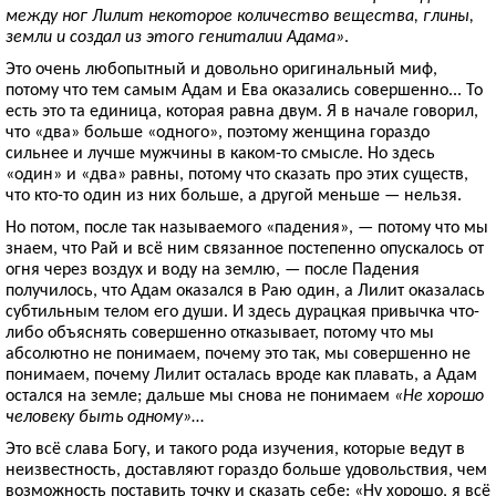
между ног Лилит некоторое количество вещества, глины,
земли и создал из этого гениталии Адама»
.
Это очень любопытный и довольно оригинальный миф,
потому что тем самым Адам и Ева оказались совершенно... То
есть это та единица, которая равна двум. Я в начале говорил,
что «два» больше «одного», поэтому женщина гораздо
сильнее и лучше мужчины в каком-то смысле. Но здесь
«один» и «два» равны, потому что сказать про этих существ,
что кто-то один из них больше, а другой меньше — нельзя.
Но потом, после так называемого «падения», — потому что мы
знаем, что Рай и всё ним связанное постепенно опускалось от
огня через воздух и воду на землю, — после Падения
получилось, что Адам оказался в Раю один, а Лилит оказалась
субтильным телом его души. И здесь дурацкая привычка что-
либо объяснять совершенно отказывает, потому что мы
абсолютно не понимаем, почему это так, мы совершенно не
понимаем, почему Лилит осталась вроде как плавать, а Адам
остался на земле; дальше мы снова не понимаем
«Не хорошо
человеку быть одному»
…
Это всё слава Богу, и такого рода изучения, которые ведут в
неизвестность, доставляют гораздо больше удовольствия, чем
возможность поставить точку и сказать себе: «Ну хорошо, я всё