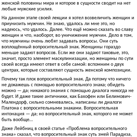
женской половины мира и которое в сущности сводит на нет
любые мужские усилия.
На данном этапе своей лекции я хотел возвеличить женщин и
приунизить мужчин. Не знаю, удалось ли мне это, но
надеюсь, что удалось. Далее. Что ещё можно сказать во славу
женщин и что, наоборот, во уничижение мужчин. Дело в том,
что мужчины очень любят задавать вопросы. Они суть
воплощённый вопросительный знак. Женщины гораздо
меньше задают вопросов. Если же они задают таковые, это,
значит, просто элемент маскулинизации, но женщины по сути
своей всегда имеют ответ в себе самой: вспомним о двух
центрах, которые составляют сущность женской композиции.
Почему так плох вопросительный знак. Да потому что ничего
не докажешь с помощью вопросительного знака; обидеть
можно — да; никакого знания с помощью диалога никогда не
будет. И даже такие античники, как Бахофен или Белимович-
Малендорф, сильно сомневались, написаны ли диалоги
Платона с вопросительными знаками. Вопросительная
интонация — да; но вопросительный знак, которого не может
быть вообще…
Даже Лейбниц в своей статье «Проблема вопросительного
знака» сказал, что вопросительный знак суть змей Парадиза,