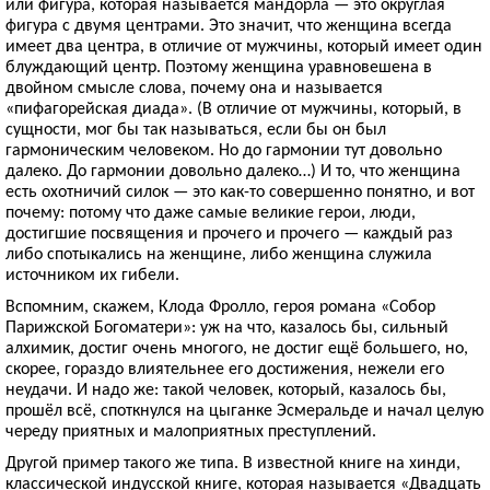
или фигура, которая называется мандорла — это округлая
фигура с двумя центрами. Это значит, что женщина всегда
имеет два центра, в отличие от мужчины, который имеет один
блуждающий центр. Поэтому женщина уравновешена в
двойном смысле слова, почему она и называется
«пифагорейская диада». (В отличие от мужчины, который, в
сущности, мог бы так называться, если бы он был
гармоническим человеком. Но до гармонии тут довольно
далеко. До гармонии довольно далеко…) И то, что женщина
есть охотничий силок — это как-то совершенно понятно, и вот
почему: потому что даже самые великие герои, люди,
достигшие посвящения и прочего и прочего — каждый раз
либо спотыкались на женщине, либо женщина служила
источником их гибели.
Вспомним, скажем, Клода Фролло, героя романа «Собор
Парижской Богоматери»: уж на что, казалось бы, сильный
алхимик, достиг очень многого, не достиг ещё большего, но,
скорее, гораздо влиятельнее его достижения, нежели его
неудачи. И надо же: такой человек, который, казалось бы,
прошёл всё, споткнулся на цыганке Эсмеральде и начал целую
череду приятных и малоприятных преступлений.
Другой пример такого же типа. В известной книге на хинди,
классической индусской книге, которая называется «Двадцать