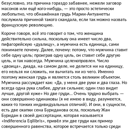
безусловно, эта причина гораздо забавнее, нежели заговор
масонов или ещё кого-нибудь, — это просто эстетически
любопытно, что обнажённая грудь Марии-Антуанетты
послужила причиной такого скандала, если так можно назвать
французскую революцию.
Короче говоря, всё это говорит о том, что женщина
действительно сильна, поскольку она имеет число два,
пифагорейскую «дуалицу», а мужчина есть единица, сами
понимаете почему. Далее, почему: потому, что мужчина ставит
себе одну цель; проиграв одну цель, он ставит себе другую
цель, и так навсегда. Мужчина
целенаправлен
. Число
«двоица», диада, на самом деле, не делится ни на единицу,
его нельзя ни сложить, ни вычитать ни из чего. Именно
поэтому женская грудь и является столь великим объектом.
Мужчина рассуждает как: «Да, у меня две руки и два глаза. Но
всегда одна рука слабее, другая сильнее; один глаз видит
лучше, другой хуже» Но две груди… Очень трудно выбрать —
они совершенно одинаковы (я не имею в виду, разумеется,
каких-то тонких индивидуальных отличий). И они, в сущности,
есть две охапки сена Буриданова осла, поскольку Жан
Буридан в своей диссертации, которая называется
«Indiferencia Eqilibris», привёл эти две груди как пример
совершенного равенства, которое встречается только среди