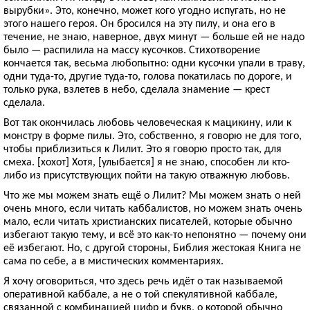
вырубки». Это, конечно, может кого угодно испугать, но не
этого нашего героя. Он бросился на эту пилу, и она его в
течение, не знаю, наверное, двух минут — больше ей не надо
было — распилила на массу кусочков. Стихотворение
кончается так, весьма любопытно: одни кусочки упали в траву,
одни туда-то, другие туда-то, голова покатилась по дороге, и
только рука, взлетев в небо, сделала знамение — крест
сделала.
Вот так окончилась любовь человеческая к мацикину, или к
монстру в форме пилы. Это, собственно, я говорю не для того,
чтобы приблизиться к Лилит. Это я говорю просто так, для
смеха. [хохот] Хотя, [улыбается] я не знаю, способен ли кто-
либо из присутствующих пойти на такую отважную любовь.
Что же мы можем знать ещё о Лилит? Мы можем знать о ней
очень много, если читать каббалистов, но можем знать очень
мало, если читать христианских писателей, которые обычно
избегают такую тему, и всё это как-то непонятно — почему они
её избегают. Но, с другой стороны, Библия жестокая Книга не
сама по себе, а в мистических комментариях.
Я хочу оговориться, что здесь речь идёт о так называемой
оперативной каббале, а не о той спекулятивной каббале,
связанной с комбинацией цифр и букв, о которой обычно