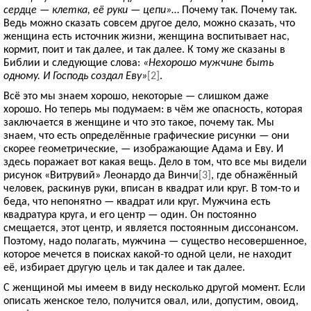
сердце — клетка, её руки — цепи»
… Почему так. Почему так.
Ведь можно сказать совсем другое дело, можно сказать, что
женщина есть источник жизни, женщина воспитывает нас,
кормит, поит и так далее, и так далее. К тому же сказаны в
Библии и следующие слова:
«Нехорошо мужчине быть
одному. И Господь создал Еву»
[2]
.
Всё это мы знаем хорошо, некоторые — слишком даже
хорошо. Но теперь мы подумаем: в чём же опасность, которая
заключается в женщине и что это такое, почему так. Мы
знаем, что есть определённые графические рисунки — они
скорее геометрические, — изображающие Адама и Еву. И
здесь поражает вот какая вещь. Дело в том, что все мы видели
рисунок «Витрувий» Леонардо да Винчи
[3]
, где обнажённый
человек, раскинув руки, вписан в квадрат или круг. В том-то и
беда, что непонятно — квадрат или круг. Мужчина есть
квадратура круга, и его центр — один. Он постоянно
смещается, этот центр, и является постоянным диссонансом.
Поэтому, надо полагать, мужчина — существо несовершенное,
которое мечется в поисках какой-то одной цели, не находит
её, избирает другую цель и так далее и так далее.
С женщиной мы имеем в виду несколько другой момент. Если
описать женское тело, получится овал, или, допустим, овоид,