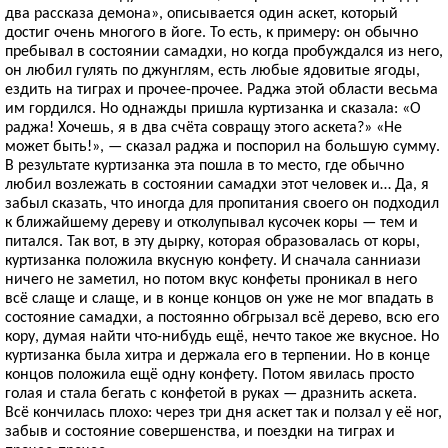
два рассказа демона», описывается один аскет, который
достиг очень многого в йоге. То есть, к примеру: он обычно
пребывал в состоянии самадхи, но когда пробуждался из него,
он любил гулять по джунглям, есть любые ядовитые ягоды,
ездить на тиграх и прочее-прочее. Раджа этой области весьма
им гордился. Но однажды пришла куртизанка и сказала: «О
раджа! Хочешь, я в два счёта совращу этого аскета?» «Не
может быть!», — сказал раджа и поспорил на большую сумму.
В результате куртизанка эта пошла в то место, где обычно
любил возлежать в состоянии самадхи этот человек и… Да, я
забыл сказать, что иногда для пропитания своего он подходил
к ближайшему дереву и отколупывал кусочек коры — тем и
питался. Так вот, в эту дырку, которая образовалась от коры,
куртизанка положила вкусную конфету. И сначала санниази
ничего не заметил, но потом вкус конфеты проникал в него
всё слаще и слаще, и в конце концов он уже не мог впадать в
состояние самадхи, а постоянно обгрызал всё дерево, всю его
кору, думая найти что-нибудь ещё, нечто такое же вкусное. Но
куртизанка была хитра и держала его в терпении. Но в конце
концов положила ещё одну конфету. Потом явилась просто
голая и стала бегать с конфетой в руках — дразнить аскета.
Всё кончилась плохо: через три дня аскет так и ползал у её ног,
забыв и состояние совершенства, и поездки на тиграх и