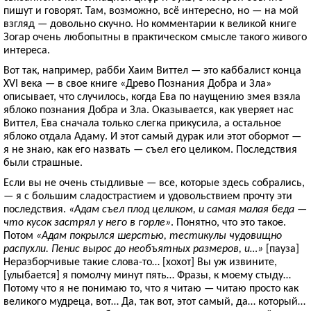
пишут и говорят. Там, возможно, всё интересно, но — на мой
взгляд — довольно скучно. Но комментарии к великой книге
Зогар очень любопытны в практическом смысле такого живого
интереса.
Вот так, например, рабби Хаим Виттел — это каббалист конца
XVI века — в свое книге «Древо Познания Добра и Зла»
описывает, что случилось, когда Ева по наущению змея взяла
яблоко познания Добра и Зла. Оказывается, как уверяет нас
Виттел, Ева сначала только слегка прикусила, а остальное
яблоко отдала Адаму. И этот самый дурак или этот обормот —
я не знаю, как его назвать — съел его целиком. Последствия
были страшные.
Если вы не очень стыдливые — все, которые здесь собрались,
— я с большим сладострастием и удовольствием прочту эти
последствия.
«Адам съел плод целиком, и самая малая беда —
что кусок застрял у него в горле»
. Понятно, что это такое.
Потом
«Адам покрылся шерстью, тестикулы чудовищно
распухли. Пенис вырос до необъятных размеров, и…»
[пауза]
Неразборчивые такие слова-то… [хохот] Вы уж извините,
[улыбается] я помолчу минут пять… Фразы, к моему стыду…
Потому что я не понимаю то, что я читаю — читаю просто как
великого мудреца, вот… Да, так вот, этот самый, да… который…