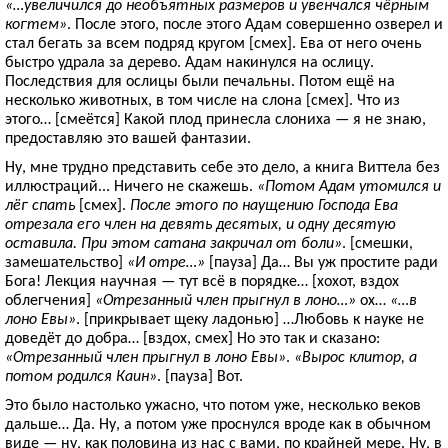
«…увеличился до необъятных размеров и увенчался чёрным
когтем»
. После этого, после этого Адам совершенно озверел и
стал бегать за всем подряд кругом [смех]. Ева от него очень
быстро удрала за дерево. Адам накинулся на ослицу.
Последствия для ослицы были печальны. Потом ещё на
несколько животных, в том числе на слона [смех]. Что из
этого… [смеётся] Какой плод принесла слониха — я не знаю,
предоставляю это вашей фантазии.
Ну, мне трудно представить себе это дело, а книга Виттела без
иллюстраций... Ничего не скажешь.
«Потом Адам утомился и
лёг спать
[смех].
После этого по наущению Господа Ева
отрезала его член на девять десятых, и одну десятую
оставила. При этом сатана закричал от боли»
. [смешки,
замешательство]
«И отре…»
[пауза] Да… Вы уж простите ради
Бога! Лекция научная — тут всё в порядке… [хохот, вздох
облегчения]
«Отрезанный член прыгнул в лоно…»
ох…
«…в
лоно Евы»
. [прикрывает щеку ладонью] …Любовь к науке не
доведёт до добра… [вздох, смех] Но это так и сказано:
«Отрезанный член прыгнул в лоно Евы»
.
«Вырос клитор, а
потом родился Каин»
. [пауза] Вот.
Это было настолько ужасно, что потом уже, несколько веков
дальше… Да. Ну, а потом уже проснулся вроде как в обычном
виде — ну, как половина из нас с вами, по крайней мере. Ну, в