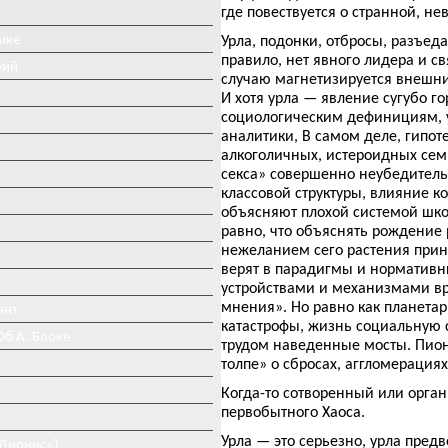
где повествуется о странной, н
ике
Урла, подонки, отбросы, разъеда
правило, нет явного лидера и св
рий
случаю магнетизируется внешним
И хотя урла — явление сугубо г
социологическим дефинициям, 
аналитики, В самом деле, гипот
алкоголичных, истероидных семь
секса» совершенно неубедитель
классовой структуры, влияние к
объясняют плохой системой школ
равно, что объяснять рождение
нежеланием сего растения прин
верят в парадигмы и нормативн
устройствами и механизмами в
мнения». Но равно как планета
ант
катастрофы, жизнь социальную 
Об А. Блоке
трудом наведенные мосты. Пион
толпе» о сбросах, аггломерациях
Когда-то сотворенный или орга
первобытного Хаоса.
Урла — это серьезно, урла предв
«Дионис»)