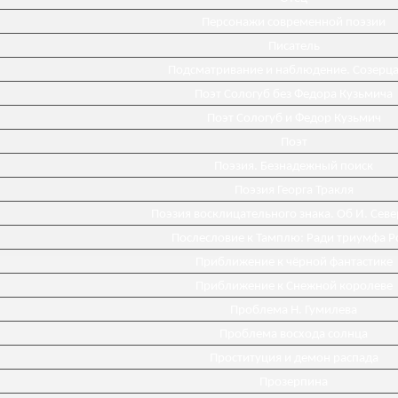
Персонажи современной поэзии
Писатель
Подсматривание и наблюдение. Созерц
Поэт Сологуб без Федора Кузьмича
Поэт Сологуб и Федор Кузьмич
Поэт
Поэзия. Безнадежный поиск
Поэзия Георга Тракля
Поэзия восклицательного знака. Об И. Сев
Послесловие к Тамплю: Ради триумфа Р
Приближение к чёрной фантастике
Приближение к Снежной королеве
Проблема Н. Гумилева
Проблема восхода солнца
Проституция и демон распада
Прозерпина