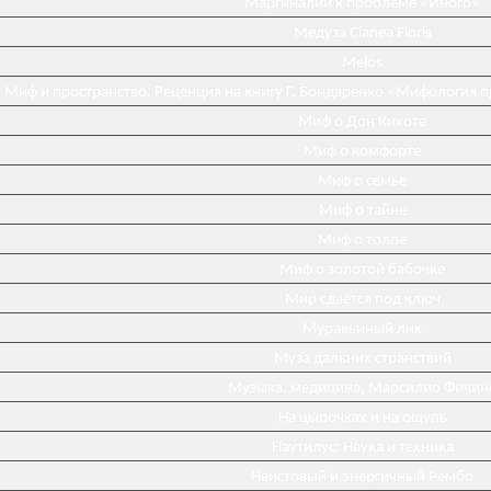
Маргиналии к проблеме «Иного»
Медуза Cianea Floris
Melos
Миф и пространство. Реценция на книгу Г. Бондаренко «Мифология 
Миф о Дон Кихоте
Миф о комфорте
Миф о семье
Миф о тайне
Миф о толпе
Миф о золотой бабочке
Мир сдаётся под ключ
Муравьиный лик
Муза дальних странствий
Музыка, медицина, Марсилио Фичин
На цыпочках и на ощупь
Наутилус: Наука и техника
Неистовый и энергичный Рембо