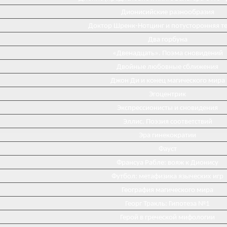
Дионисийские разнообразия
Доктор Шренк-Нотцинг и потусторонняя т
Два горбуна
«Двенадцать». Поэма сновидений
Двойные любовные сближения
Джон Ди и конец магического мира
Эгоцентрик
Экспрессионисты и сновидения
Эллис. Поэзия соответствий
Эра гинекократии
Фауст
Франсуа Рабле: вояж к Дионису
Футбол: метафизика языческих игр
География магического мира
Георг Тракль: Гипотеза №1
Герой в греческой мифологии