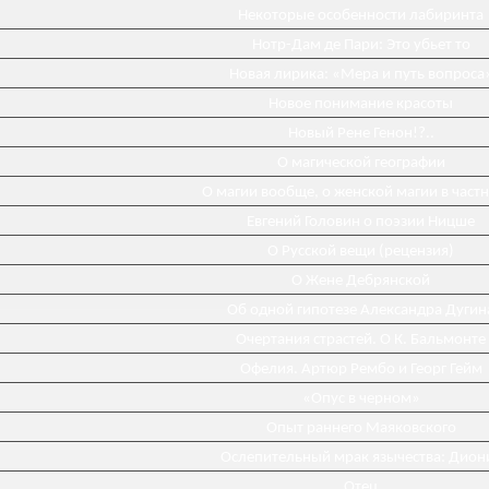
Некоторые особенности лабиринта
Нотр-Дам де Пари: Это убьет то
Новая лирика: «Мера и путь вопроса
Новое понимание красоты
Новый Рене Генон!?..
О магической географии
О магии вообще, о женской магии в част
Евгений Головин о поэзии Ницше
О Русской вещи (рецензия)
О Жене Дебрянской
Об одной гипотезе Александра Дугин
Очертания страстей. О К. Бальмонте
Офелия. Артюр Рембо и Георг Гейм
«Опус в черном»
Опыт раннего Маяковского
Ослепительный мрак язычества: Дион
Отец