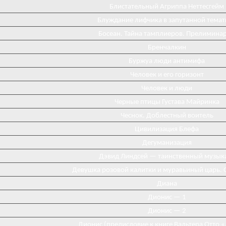
Блистательный Агриппа Неттесгейм
Блуждание лифчика в запутанной темат
Босеан. Тайна тамплиеров. Прелимина
Бренчалкин
Буржуа люди антимифа
Человек и его горизонт
Человек и люди
Черные птицы Густава Майринка
Чеснок. Доблестный воитель
Цивилизация Блефа
Дегуманизация
Дэвид Линдсей — таинственный музык
Девушка розовой калитки и муравьиный царь. 
Диана
Диониc — 1
Дионис — 2
Дионис (предисловие к книге Вальтера Отто 