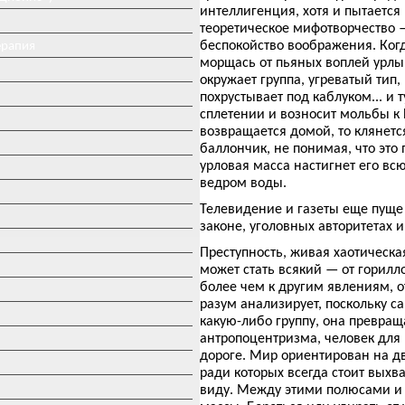
интеллигенция, хотя и пытаетс
теоретическое мифотворчество
беспокойство воображения. Когд
ерапия
морщась от пьяных воплей урлы 
окружает группа, угреватый тип,
похрустывает под каблуком... и
сплетении и возносит мольбы к
возвращается домой, то клянется
баллончик, не понимая, что это
урловая масса настигнет его всю
ведром воды.
Телевидение и газеты еще пуще 
законе, уголовных авторитетах 
Преступность, живая хаотическа
может стать всякий — от горилл
более чем к другим явлениям, о
разум анализирует, поскольку с
какую-либо группу, она превра
антропоцентризма, человек для н
дороге. Мир ориентирован на дв
ради которых всегда стоит выхв
виду. Между этими полюсами и