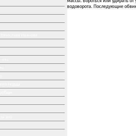
массы. Бороться или удирать от
водоворота. Последующие обвин
 Вячеслава Иванова
-«я»
ла
о
ного Норда
вообще
ак зло