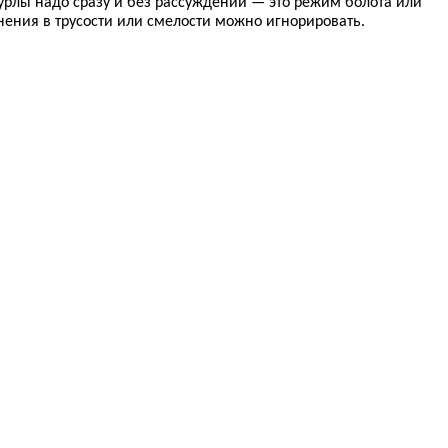
 урлы надо сразу и без рассуждений — это режим болота или
ения в трусости или смелости можно игнорировать.