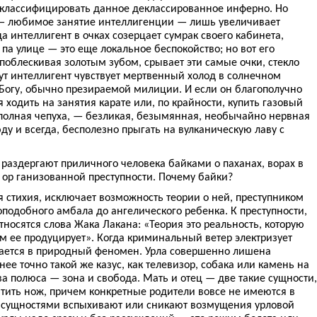
я классифицировать данное деклассированное инферно. Но
 — любимое занятие интеллигенции — лишь увеличивает
а интеллигент в очках созерцает сумрак своего кабинета,
па улице — это еще локальное беспокойство; но вот его
 поблескивая золотым зубом, срывает эти самые очки, стекло
 тут интеллигент чувствует мертвенный холод в солнечном
 Богу, обычно презираемой милиции. И если он благополучно
 ходить на занятия карате или, по крайности, купить газовый
 полная чепуха, — безликая, безымянная, необычайно нервная
ду и всегда, бесполезно прыгать на вулканическую лаву с
раздергают приличного человека байками о паханах, ворах в
и ор ганизованной преступности. Почему байки?
я стихия, исключает возможность теории о ней, преступником
оподобного амбала до ангелического ребенка. К преступности,
тносятся слова Жака Лакана: «Теория это реальность, которую
ам ее продуцирует». Когда криминальный ветер электризует
щается в природный феномен. Урла совершенно лишена
ее точно такой же казус, как телевизор, собака или камень на
а полюса — зона и свобода. Мать и отец — две такие сущности,
атить нож, причем конкретные родители вовсе не имеются в
 сущностями вспыхивают или сникают возмущения урловой