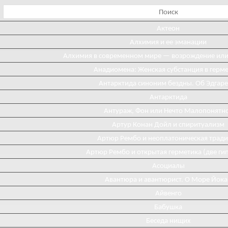
Актеон
Алхимия и ее эманации
Алхимия в современном мире — возрождение ил
Анадиомена: Женская субстанция в герм
Антарктида синоним бездны. Об Эдгаре
Антарктида
Антураж, Фон или Нечто Малопонятн
Артур Конан Дойл и спиритуализм
Артюр Рембо и неоплатоническая трад
Артюр Рембо и открытая герметика (две ги
Асоциалы
Авантюра и авантюрист. О Море Йока
Айвенго
Бабушка
Беседа нищих