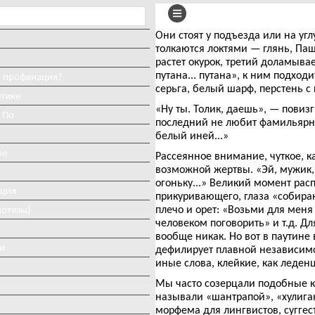
Они стоят у подъезда или на уг
толкаются локтями — глянь, Паш»
растет окурок, третий доламыва
путана... путана», к ним подхо
и профанация?
серьга, белый шарф, перстень с 
етике
«Ну ты. Толик, даешь», — пови
 По
последний не любит фамильярнос
белый иней...»
ое
Рассеянное внимание, чуткое, к
возможной жертвы. «Эй, мужик, 
огоньку...» Великий момент рас
иция
прикуривающего, глаза «собираю
плечо и орет: «Возьми для меня
потезы)
человеком поговорить» и т.д. Д
вообще никак. Но вот в паутине
и
дефилирует плавной независимо
иные слова, клейкие, как леденц
Мы часто созерцали подобные к
называли «шантрапой», «хулига
морфема для лингвистов, сугге