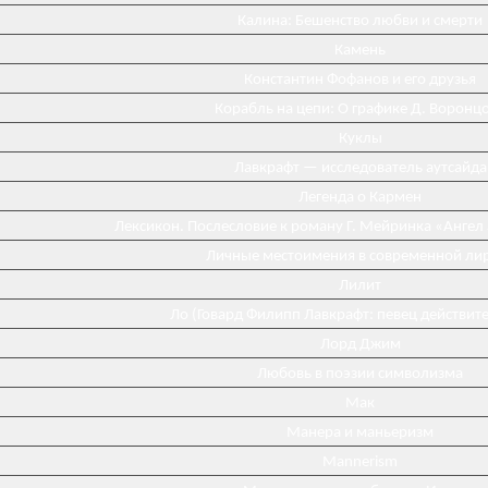
Калина: Бешенство любви и смерти
Камень
Константин Фофанов и его друзья
Корабль на цепи: О графике Д. Воронц
Куклы
Лавкрафт — исследователь аутсайда
Легенда о Кармен
Лексикон. Послесловие к роману Г. Мейринка «Ангел
Личные местоимения в современной ли
Лилит
Ло (Говард Филипп Лавкрафт: певец действит
Лорд Джим
Любовь в поэзии символизма
Мак
Манера и маньеризм
Mannerism