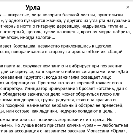
Урла
×
лу — вихрастые, лица колорита блеклой листвы, приятельски
, у одного пузырится жвачка, у другого из угла рта натурально
ет черные ногти о гитарную деревяшку, надрываясь «путана...
дит четвертый, щеголь, туфли начищены, красная морда набрита,
печаткой, иногда золотой...
згивает Коротышка, незаметно приклеившись к щеголю,
ти, поворачивается в сторону гитариста: «Пончик, сбацай
ак паутина, окружает компанию и вибрирует при появлении
дай сигарету...», хотя карманы набиты сигаретами, или: «Дай
познавания «другого»: когда зажигалка освещает лицо
т информацию». При этом кто-то из корешей толкает его в
 сигаретку». Инициатор ирикуривания бросает «отстань, дай с
ля обладателя зажигалки дело может обернуться плохо или
 внимания девушка, группа радуется, если она красива и
й походкой, начинается вербальный обстрел ее прелестей,
ы, или острые, как льдинки, недурно попадают в цель...
омпании или ста- новились жертвами их интереса. Их
ньем». Но лучше всего пристала кличка «урла» — любопытная
стивная ассоциация с названием рассказа Мопассана «Орла»,