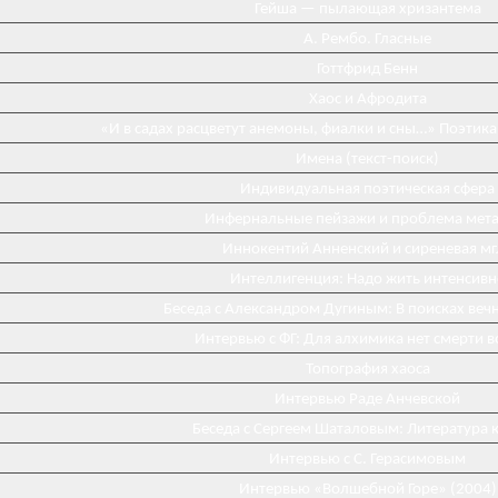
Гейша — пылающая хризантема
А. Рембо. Гласные
Готтфрид Бенн
Хаос и Афродита
«И в садах расцветут анемоны, фиалки и сны…» Поэтика
Имена (текст-поиск)
Индивидуальная поэтическая сфера
Инфернальные пейзажи и проблема мета
Иннокентий Анненский и сиреневая мг
Интеллигенция: Надо жить интенсивн
Беседа с Александром Дугиным: В поисках веч
Интервью с ФГ: Для алхимика нет смерти 
Топография хаоса
Интервью Раде Анчевской
Беседа с Сергеем Шаталовым: Литература к
Интервью с С. Герасимовым
Интервью «Волшебной Горе» (2004)