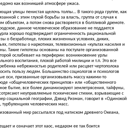
еведомо как возникшей атмосфере ужаса.
ющая улицы пенистая щелочь толпы... В такого рода группе, как
язанной с этим глухой борьбы за власть, группа от случая к
 объектом, а потом снова растворяется в болтливой дремоте.
ородское, данное человеческое образование не поддается
урла хорошо подтверждает ограниченность рациональной
езы о безработице, плохих жизненных условиях, диких,
ях, гипотезы о наркотиках, телевизионных «культах насилия и
ны. Такие гипотезы основаны на постулате организованной
оторой ослабевает на периферии: возникновение урлы
ьного воспитания, плохой работой милиции и т.п. Это все
 ребенка небрежностью родителей или расцвет чертополоха
осить пользу людям. Большинство социологов и психологов
ые оси, призванные организовывать массу какими-то
роде «общечеловеческих принципов» или «общественного
рное бытие, все более динамизируют землетрясения, тайфуны,
сотрясают неуправляемые психические стихии, взрывающие с
ер социальной географии, Дэвид Ризман, говорит в «Одинокой
, турбуленциях человеческих масс.
низованный мир рассыпался под натиском древнего Океана,
ещает и означает этот хаос, недаром ее так боится