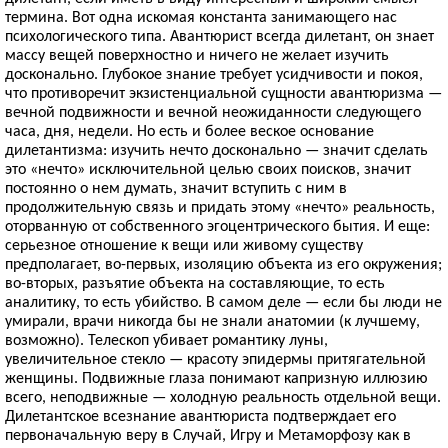
термина. Вот одна искомая константа занимающего нас
психологического типа. Авантюрист всегда дилетант, он знает
массу вещей поверхностно и ничего не желает изучить
досконально. Глубокое знание требует усидчивости и покоя,
что противоречит экзистенциальной сущности авантюризма —
вечной подвижности и вечной неожиданности следующего
часа, дня, недели. Но есть и более веское основание
дилетантизма: изучить нечто досконально — значит сделать
это «нечто» исключительной целью своих поисков, значит
постоянно о нем думать, значит вступить с ним в
продолжительную связь и придать этому «нечто» реальность,
оторванную от собственного эгоцентрического бытия. И еще:
серьезное отношение к вещи или живому существу
предполагает, во-первых, изоляцию объекта из его окружения;
во-вторых, разъятие объекта на составляющие, то есть
аналитику, то есть убийство. В самом деле — если бы люди не
умирали, врачи никогда бы не знали анатомии (к лучшему,
возможно). Телескоп убивает романтику луны,
увеличительное стекло — красоту эпидермы притягательной
женщины. Подвижные глаза понимают капризную иллюзию
всего, неподвижные — холодную реальность отдельной вещи.
Дилетантское всезнание авантюриста подтверждает его
первоначальную веру в Случай, Игру и Метаморфозу как в