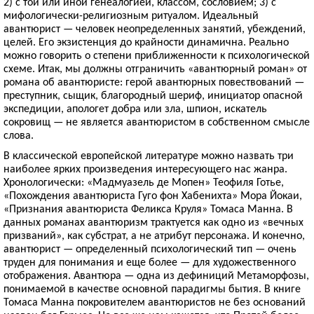
2) с той или иной генеалогией, классом, сословием; 3) с
мифологически-религиозным ритуалом. Идеальный
авантюрист — человек неопределенных занятий, убеждений,
целей. Его экзистенция до крайности динамична. Реально
можно говорить о степени приближенности к психологической
схеме. Итак, мы должны отграничить «авантюрный роман» от
романа об авантюристе: герой авантюрных повествований —
преступник, сыщик, благородный шериф, инициатор опасной
экспедиции, апологет добра или зла, шпион, искатель
сокровищ — не является авантюристом в собственном смысле
слова.
В классической европейской литературе можно назвать три
наиболее ярких произведения интересующего нас жанра.
Хронологически: «Мадмуазель де Мопен» Теофиля Готье,
«Похождения авантюриста Гуго фон Хабенихта» Мора Йокаи,
«Признания авантюриста Феликса Круля» Томаса Манна. В
данных романах авантюризм трактуется как одно из «вечных
призваний», как субстрат, а не атрибут персонажа. И конечно,
авантюрист — определенный психологический тип — очень
труден для понимания и еще более — для художественного
отображения. Авантюра — одна из дефиниций Метаморфозы,
понимаемой в качестве основной парадигмы бытия. В книге
Томаса Манна покровителем авантюристов не без оснований