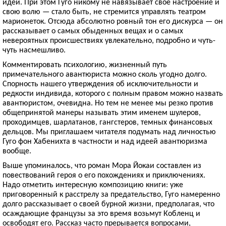
идей. При этом Гуго никому не навязывает свое настроение и
свою волю — стало быть, не стремится управлять театром
марионеток. Отсюда абсолютно ровный тон его дискурса — он
рассказывает о самых обыденных вещах и о самых
невероятных происшествиях увлекательно, подробно и чуть-
чуть насмешливо.
Комментировать психологию, жизненный путь
примечательного авантюриста можно сколь угодно долго.
Спорность нашего утверждения об исключительности и
редкости индивида, которого с полным правом можно назвать
авантюристом, очевидна. Но тем не менее мы резко против
общепринятой манеры называть этим именем шулеров,
проходимцев, шарлатанов, гангстеров, темных финансовых
дельцов. Мы приглашаем читателя подумать над личностью
Гуго фон Хабенихта в частности и над идеей авантюризма
вообще.
Выше упоминалось, что роман Мора Йокаи составлен из
повествований героя о его похождениях и приключениях.
Надо отметить интересную композицию книги: уже
приговоренный к расстрелу за предательство, Гуго намеренно
долго рассказывает о своей бурной жизни, предполагая, что
осаждающие французы за это время возьмут Кобленц и
освободят его. Рассказ часто прерывается вопросами,