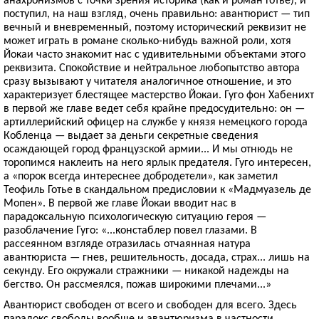
поступил, на наш взгляд, очень правильно: авантюрист — тип
вечный и вневременный, поэтому исторический реквизит не
может играть в романе сколько-нибудь важной роли, хотя
Йокаи часто знакомит нас с удивительными объектами этого
реквизита. Спокойствие и нейтральное любопытство автора
сразу вызывают у читателя аналогичное отношение, и это
характеризует блестящее мастерство Йокаи. Гуго фон Хабенихт
в первой же главе ведет себя крайне предосудительно: он —
артиллерийский офицер на службе у князя немецкого города
Кобленца — выдает за деньги секретные сведения
осаждающей город французской армии... И мы отнюдь не
торопимся наклеить на него ярлык предателя. Гуго интересен,
а «порок всегда интереснее добродетели», как заметил
Теофиль Готье в скандальном предисловии к «Мадмуазель де
Мопен». В первой же главе Йокаи вводит нас в
парадоксальную психологическую ситуацию героя —
разоблачение Гуго: «...констаблер повел глазами. В
рассеянном взгляде отразилась отчаянная натура
авантюриста — гнев, решительность, досада, страх... лишь на
секунду. Его окружали стражники — никакой надежды на
бегство. Он рассмеялся, пожав широкими плечами...»
Авантюрист свободен от всего и свободен для всего. Здесь
парадокс свободы вообще и авантюризма в частности.