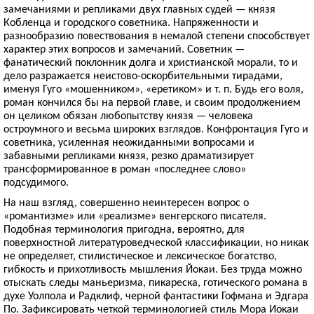
замечаниями и репликами двух главных судей — князя
Кобленца и городского советника. Напряженности и
разнообразию повествования в немалой степени способствует
характер этих вопросов и замечаний. Советник —
фанатический поклонник долга и христианской морали, то и
дело разражается неистово-оскорбительными тирадами,
именуя Гуго «мошенником», «еретиком» и т. п. Будь его воля,
роман кончился бы на первой главе, и своим продолжением
он целиком обязан любопытству князя — человека
остроумного и весьма широких взглядов. Конфронтация Гуго и
советника, усиленная неожиданными вопросами и
забавными репликами князя, резко драматизирует
трансформированное в роман «последнее слово»
подсудимого.
На наш взгляд, совершенно неинтересен вопрос о
«романтизме» или «реализме» венгерского писателя.
Подобная терминология пригодна, вероятно, для
поверхностной литературоведческой классификации, но никак
не определяет, стилистическое и лексическое богатство,
гибкость и прихотливость мышления Йокаи. Без труда можно
отыскать следы маньеризма, пикареска, готического романа в
духе Уолпола и Радклиф, черной фантастики Гофмана и Эдгара
По. Зафиксировать четкой терминологией стиль Мора Иокаи