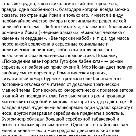
столь же трудно, как и психологический тип героя. Есть,
правда, одна особенность, благодаря которой всегда можно
сказать: это страницы Йокаи и только его. Имеется в виду
необычайное чувство юмора и оригинальное решение сей
великой проблемы. Любого читателя, знакомого с большими
романами Йокаи («Черные алмазы», «Сыновья человека с
каменным сердцем», «Венгерский набоб» и т. д.), где масса
персонажей вовлечена в серьезные социальные и
политические перипетии, любого читателя поражает
локальная и фразеологическая юмористика. Поскольку
«Похождения авантюриста Гуго фон Хабенихта» — роман
серьезных и забавных приключений, Мор Йокаи дает полную
свободу смехотворчеству. Романтическая ирония,
ситуативный юмор, бурлеск, гротеск и еще бог знает что
постоянно отвлекают читателя от довольно трагической
главной темы. Вот несколько юмористических приемов автора:
в одной из последних глав Гуго выступает в роли продавца
магических снадобий и медика-знахаря (в ундер доктора): «Я
владел двумя чудесными эликсирами: один удалял красноту с
носа, другой превращал серебряные предметы в золотые.
Бургомистр обладал большой серебряной табакеркой и
основательным красным носом. Однажды он тайно вызвал
меня и велел — если мои средства действительно столь