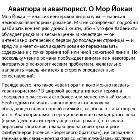
Авантюра и авантюрист. О Мор Йокаи
Мор Йокаи — классик венгерской литературы — написал
несколько авантюрных романов. Мы не собираемся подробно
разбирать концепцию данной книги, ибо «Гуго фон Хабенихт»
обладает редким и весьма ценным качеством — он
интенсивно интересен с первой до последней страницы — и
вряд ли имеет смысл акцентированно пересказывать
содержание с точки зрения той или иной сюжетной линии. Но
поскольку чтение романа пробуждает внимание к некоторым
литературно-психологическим проблемам, желательно
направить мысль читателя в сторону определенных
сопоставлений.
Прежде всего, что такое «авантюра» и кого можно назвать
«авантюристом»? В широкой ассоциативности термина
совершенно рассеялся его более или менее точный смысл.
Необходимо отличать «авантюриста» от человека,
обладающего «авантюрной жилкой», «любовью к авантюре»
и т. п. Авантюристами в середине и конце семнадцатого века
(время действия интересующего нас романа) называли
пиратских капитанов, плавающих на свой страх и риск,
флибустьеров (членов «берегового братства»), не связанных
тайным или явным контрактом со «спецслужбами» крупных