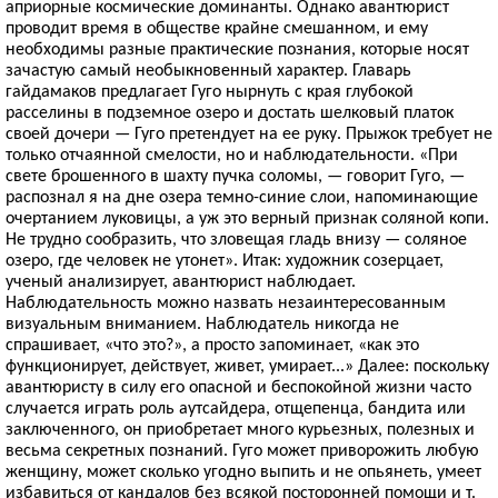
априорные космические доминанты. Однако авантюрист
проводит время в обществе крайне смешанном, и ему
необходимы разные практические познания, которые носят
зачастую самый необыкновенный характер. Главарь
гайдамаков предлагает Гуго нырнуть с края глубокой
расселины в подземное озеро и достать шелковый платок
своей дочери — Гуго претендует на ее руку. Прыжок требует не
только отчаянной смелости, но и наблюдательности. «При
свете брошенного в шахту пучка соломы, — говорит Гуго, —
распознал я на дне озера темно-синие слои, напоминающие
очертанием луковицы, а уж это верный признак соляной копи.
Не трудно сообразить, что зловещая гладь внизу — соляное
озеро, где человек не утонет». Итак: художник созерцает,
ученый анализирует, авантюрист наблюдает.
Наблюдательность можно назвать незаинтересованным
визуальным вниманием. Наблюдатель никогда не
спрашивает, «что это?», а просто запоминает, «как это
функционирует, действует, живет, умирает...» Далее: поскольку
авантюристу в силу его опасной и беспокойной жизни часто
случается играть роль аутсайдера, отщепенца, бандита или
заключенного, он приобретает много курьезных, полезных и
весьма секретных познаний. Гуго может приворожить любую
женщину, может сколько угодно выпить и не опьянеть, умеет
избавиться от кандалов без всякой посторонней помощи и т.