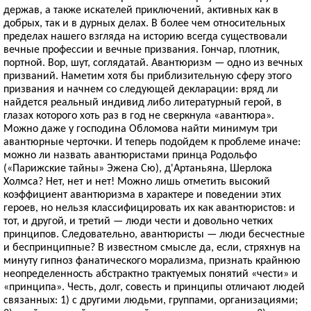
держав, а также искателей приключений, активных как в
добрых, так и в дурных делах. В более чем относительных
пределах нашего взгляда на историю всегда существовали
вечные профессии и вечные призвания. Гончар, плотник,
портной. Вор, шут, соглядатай. Авантюризм — одно из вечных
призваний. Наметим хотя бы приблизительную сферу этого
призвания и начнем со следующей декларации: вряд ли
найдется реальный индивид либо литературный герой, в
глазах которого хоть раз в год не сверкнула «авантюра».
Можно даже у господина Обломова найти минимум три
авантюрные черточки. И теперь подойдем к проблеме иначе:
можно ли назвать авантюристами принца Родольфо
(«Парижские тайны» Эжена Сю), д'Артаньяна, Шерлока
Холмса? Нет, нет и нет! Можно лишь отметить высокий
коэффициент авантюризма в характере и поведении этих
героев, но нельзя классифицировать их как авантюристов: и
тот, и другой, и третий — люди чести и довольно четких
принципов. Следовательно, авантюристы — люди бесчестные
и беспринципные? В известном смысле да, если, стряхнув на
минуту гипноз фанатического морализма, признать крайнюю
неопределенность абстрактно трактуемых понятий «чести» и
«принципа». Честь, долг, совесть и принципы отличают людей
связанных: 1) с другими людьми, группами, организациями;