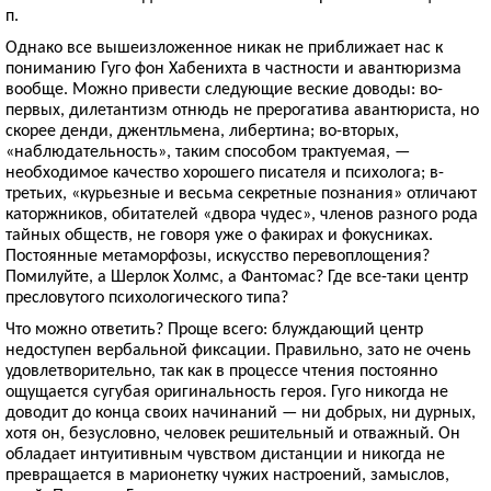
п.
Однако все вышеизложенное никак не приближает нас к
пониманию Гуго фон Хабенихта в частности и авантюризма
вообще. Можно привести следующие веские доводы: во-
первых, дилетантизм отнюдь не прерогатива авантюриста, но
скорее денди, джентльмена, либертина; во-вторых,
«наблюдательность», таким способом трактуемая, —
необходимое качество хорошего писателя и психолога; в-
третьих, «курьезные и весьма секретные познания» отличают
каторжников, обитателей «двора чудес», членов разного рода
тайных обществ, не говоря уже о факирах и фокусниках.
Постоянные метаморфозы, искусство перевоплощения?
Помилуйте, а Шерлок Холмс, а Фантомас? Где все-таки центр
пресловутого психологического типа?
Что можно ответить? Проще всего: блуждающий центр
недоступен вербальной фиксации. Правильно, зато не очень
удовлетворительно, так как в процессе чтения постоянно
ощущается сугубая оригинальность героя. Гуго никогда не
доводит до конца своих начинаний — ни добрых, ни дурных,
хотя он, безусловно, человек решительный и отважный. Он
обладает интуитивным чувством дистанции и никогда не
превращается в марионетку чужих настроений, замыслов,