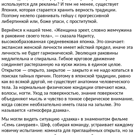
используется для рекламы? И тем не менее, существует
Япония, которая старается хранить верность традиции.
Поэтому нелепо сравнивать гейшу с прогрессивной
либертинкой или, боже упаси, с проституткой.
Вернёмся к нашей теме. «Женщина зреет, словно жемчужина
в раковине своего тела», — сказала Наритсу,
высокообразованная средневековая японка. Это означает:
экспансия женской личности имеет жёсткий предел, иначе эта
личность не будет гармонической. Эволюция раковины
медлительна и спиральна. Гибкое круговое движение
соединяет растерзанную на куски жизнь в единое целое.
Открытое — открыто, закрытое — закрыто и не надо копаться в
поисках тайных причин. Поэтому в японской традиции, равно
как во всякой другой, не существует анатомии человеческого
тела. За нормальные физические кондиции отвечают кожа,
волосы, ногти. Уход за поверхностью, знание поверхности
объединяют мысль и чувство в тонкое сферическое внимание,
когда совсем необязательно иметь глаза на затылке. Это
называется «атмосфера дзакка».
Мы могли видеть ситуацию «дзакка» в знаменитом фильме
«Семь самураев». Шеф, собирая команду, устраивает каждому
новичку испытание: комната для приглашённых открыта, но за