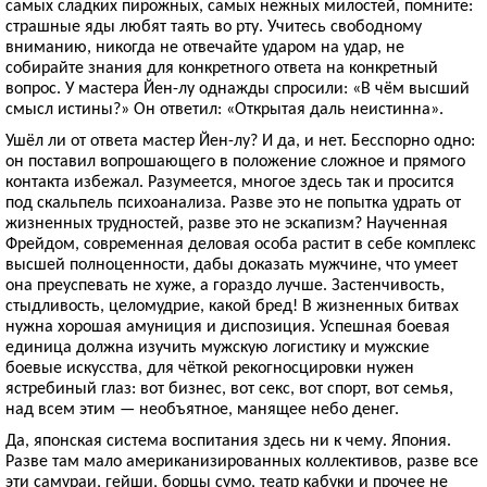
самых сладких пирожных, самых нежных милостей, помните:
страшные яды любят таять во рту. Учитесь свободному
вниманию, никогда не отвечайте ударом на удар, не
собирайте знания для конкретного ответа на конкретный
вопрос. У мастера Йен-лу однажды спросили: «В чём высший
смысл истины?» Он ответил: «Открытая даль неистинна».
Ушёл ли от ответа мастер Йен-лу? И да, и нет. Бесспорно одно:
он поставил вопрошающего в положение сложное и прямого
контакта избежал. Разумеется, многое здесь так и просится
под скальпель психоанализа. Разве это не попытка удрать от
жизненных трудностей, разве это не эскапизм? Наученная
Фрейдом, современная деловая особа растит в себе комплекс
высшей полноценности, дабы доказать мужчине, что умеет
она преуспевать не хуже, а гораздо лучше. Застенчивость,
стыдливость, целомудрие, какой бред! В жизненных битвах
нужна хорошая амуниция и диспозиция. Успешная боевая
единица должна изучить мужскую логистику и мужские
боевые искусства, для чёткой рекогносцировки нужен
ястребиный глаз: вот бизнес, вот секс, вот спорт, вот семья,
над всем этим — необъятное, манящее небо денег.
Да, японская система воспитания здесь ни к чему. Япония.
Разве там мало американизированных коллективов, разве все
эти самураи, гейши, борцы сумо, театр кабуки и прочее не