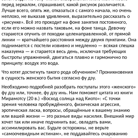
перед зеркалом, спрашивают, какой рисунок различается.
Лучше всего, опять же, отказаться с самого начала, но очень
неплохо, не выказав удивления, выразительно рассказать о
«рисунке». Всё это проходит на фоне занятия постоянного,
если его можно назвать таковым, на фоне танца. Девочку
стараются отучить от походки целенаправленной, от прямой
линии — кратчайшего расстояния между двумя пунктами. Она
поднимается с постели извивно и медленно — всякая спешка
наказуема — и старается весь день, исключая требующих
быстроты упражнений, двигаться плавно и гармонично по
принципу: воздух это вода.
Что хотят достигнуть такого рода обучением? Проникновения
в сущность женского бытия согласно фу дзу.
Необходимо подробней разобрать постулаты этого «женского»
фу дзу или, точнее, фу дзу инь. Нам поможет цитата из книги
Мирамотсу (20 в.) «Восход солнца над Киото»: «С точки
зрения человека пробуждённого, физическая агрессия,
эротическая ласка, вопросы, обращённые к вашему знанию
или вашей жизни — это разные виды насилия. Внешний мир
хочет так или иначе подчинить вас, овладеть вами,
ассимилировать вас. Будьте осторожны, не верьте
«самоочевидным истинам», не поддавайтесь очарованию