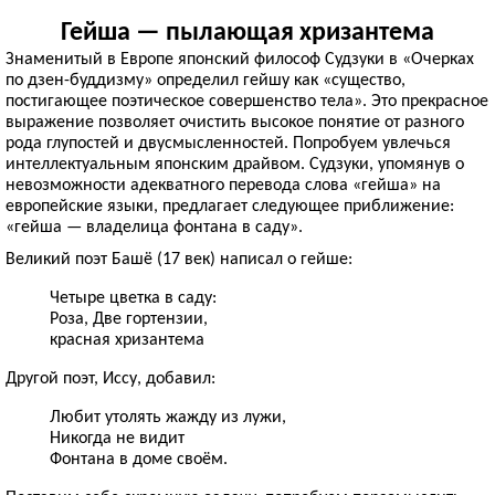
Гейша — пылающая хризантема
Знаменитый в Европе японский философ Судзуки в «Очерках
по дзен-буддизму» определил гейшу как «существо,
постигающее поэтическое совершенство тела». Это прекрасное
выражение позволяет очистить высокое понятие от разного
рода глупостей и двусмысленностей. Попробуем увлечься
интеллектуальным японским драйвом. Судзуки, упомянув о
невозможности адекватного перевода слова «гейша» на
европейские языки, предлагает следующее приближение:
«гейша — владелица фонтана в саду».
Великий поэт Башё (17 век) написал о гейше:
Четыре цветка в саду:
Роза, Две гортензии,
красная хризантема
Другой поэт, Иссу, добавил:
Любит утолять жажду из лужи,
Никогда не видит
Фонтана в доме своём.