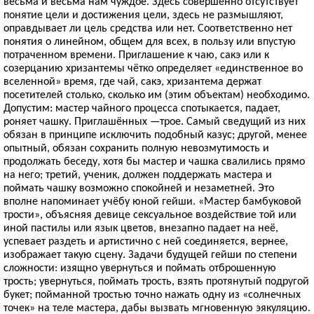
весьма и весьма нам чуждое. Здесь совершенно отсутствует
понятие цели и достижения цели, здесь не размышляют,
оправдывает ли цель средства или нет. Соответственно нет
понятия о линейном, общем для всех, в пользу или впустую
потраченном времени. Приглашение к чаю, сакэ или к
созерцанию хризантемы чётко определяет «единственное во
вселенной» время, где чай, сакэ, хризантема держат
посетителей столько, сколько им (этим объектам) необходимо.
Допустим: мастер чайного процесса спотыкается, падает,
роняет чашку. Приглашённых —трое. Самый сведущий из них
обязан в принципе исключить подобный казус; другой, менее
опытный, обязан сохранить полную невозмутимость и
продолжать беседу, хотя бы мастер и чашка свалились прямо
на него; третий, ученик, должен поддержать мастера и
поймать чашку возможно спокойней и незаметней. Это
вполне напоминает учёбу юной гейши. «Мастер бамбуковой
трости», объясняя девице сексуальное воздействие той или
иной пастилы или язык цветов, внезапно падает на неё,
успевает раздеть и артистично с ней соединяется, вернее,
изображает такую сцену. Задачи будущей гейши по степени
сложности: изящно увернуться и поймать отброшенную
трость; увернуться, поймать трость, взять протянутый подругой
букет; пойманной тростью точно нажать одну из «солнечных
точек» на теле мастера, дабы вызвать мгновенную эякуляцию.