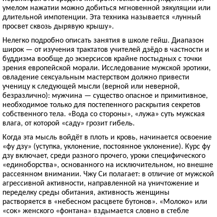
умелом нажатии можно добиться мгновенной эякуляции или
длительной импотенции. Эта техника называется «лунный
просвет сквозь дырявую крышу».
Нелегко подробно описать занятия в школе гейш. Диапазон
широк — от изучения трактатов учителей дзёдо в частности и
буддизма вообще до экзерсисов крайне постыдных с точки
зрения европейской морали. Исследование мужской эротики,
овладение сексуальным мастерством должно привести
ученицу к следующей мысли (верной или неверной,
безразлично): мужчина — существо опасное и примитивное,
необходимое только для постепенного раскрытия секретов
собственного тела. «Вода со стороны», «лужа» суть мужская
влага, от которой «саду» грозит гибель.
Когда эта мысль войдёт в плоть и кровь, начинается освоение
«фу дзу» (уступка, уклонение, постоянное уклонение). Курс фу
дзу включает, среди разного прочего, уроки специфического
«единоборства», основанного на исключительном, но внешне
рассеянном внимании. Чжу Си полагает: в отличие от мужской
агрессивной активности, направленной на уничтожение и
переделку среды обитания, активность женщины
растворяется в «небесном расцвете бутонов». «Молоко» или
«сок» женского «фонтана» вздымается словно в стебле