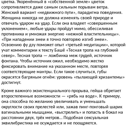
цветка. Укоренённый в «собственной земле» цветок
сопротивляется даже самым сильным порывам ветра.
Женский вариант «недвижного пути», парадигма поведения.
Женщина никогда не должна изменять своей природе и
отвечать ударом на удар. Если она владеет «совершенным
уклонением», любые удары пройдут мимо, обессиливая
противника и умножая энергию «нежной властительницы».
«При нападении змеи я точно повторяю изгиб змеи».
Освоению фу дзу поможет опыт «третьей медитации», которой
учат комментарии к тексту Башё «Тесная тропа на глубокий
север». Тесная тропа — ложбинка меж грудей, источник
фонтана. Чтобы источник ожил, необходимо жестко
фиксировать внимание на указанном месте, повторяя
соответствующие мантры. Если такое случиться, губы
окрасятся багряным огнём: уровень «пылающей хризантемы»
достигнут.
Кроме важного экзистенциального прорыва, гейша обретает
второстепенные возможности — «рябь на воде». К примеру,
она способна по желанию увеличивать и уменьшать
округлости своих прелестей или, зажав пинг-понговый шарик
вагинальными мышцами, «выстрелить» и попасть в бокал на
расстоянии двух, трёх метров… Подобная сексуальная
эквилибристика не осуждается и не поощряется.