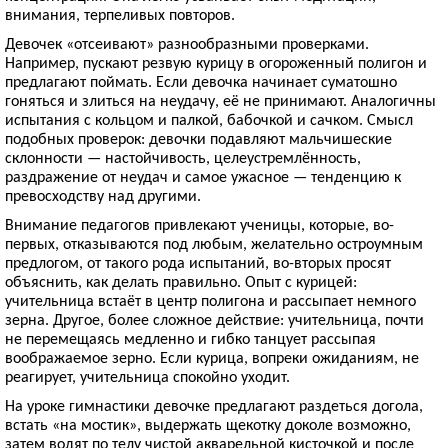
внимания, терпеливых повторов.
Девочек «отсеивают» разнообразными проверками.
Например, пускают резвую курицу в огороженный полигон и
предлагают поймать. Если девочка начинает суматошно
гоняться и злиться на неудачу, её не принимают. Аналогичны
испытания с кольцом и палкой, бабочкой и сачком. Смысл
подобных проверок: девочки подавляют мальчишеские
склонности — настойчивость, целеустремлённость,
раздражение от неудач и самое ужасное — тенденцию к
превосходству над другими.
Внимание педагогов привлекают ученицы, которые, во-
первых, отказываются под любым, желательно остроумным
предлогом, от такого рода испытаний, во-вторых просят
объяснить, как делать правильно. Опыт с курицей:
учительница встаёт в центр полигона и рассыпает немного
зерна. Другое, более сложное действие: учительница, почти
не перемещаясь медленно и гибко танцует рассыпая
воображаемое зерно. Если курица, вопреки ожиданиям, не
реагирует, учительница спокойно уходит.
На уроке гимнастики девочке предлагают раздеться догола,
встать «на мостик», выдержать щекотку доколе возможно,
затем водят по телу чистой акварельной кисточкой и после