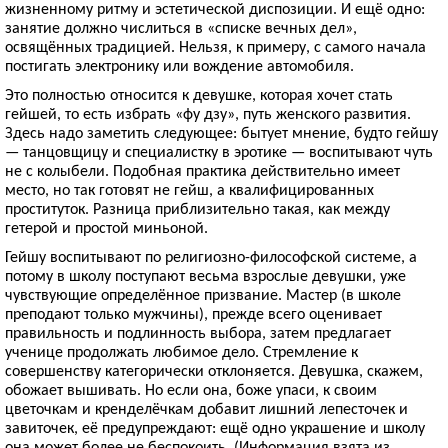
жизненному ритму и эстетической диспозиции. И ещё одно:
занятие должно числиться в «списке вечных дел»,
освящённых традицией. Нельзя, к примеру, с самого начала
постигать электронику или вождение автомобиля.
Это полностью относится к девушке, которая хочет стать
гейшей, то есть избрать «фу дзу», путь женского развития.
Здесь надо заметить следующее: бытует мнение, будто гейшу
— танцовщицу и специалистку в эротике — воспитывают чуть
не с колыбели. Подобная практика действительно имеет
место, но так готовят не гейш, а квалифицированных
проституток. Разница приблизительно такая, как между
гетерой и простой миньоной.
Гейшу воспитывают по религиозно-философской системе, а
потому в школу поступают весьма взрослые девушки, уже
чувствующие определённое призвание. Мастер (в школе
преподают только мужчины), прежде всего оценивает
правильность и подлинность выбора, затем предлагает
ученице продолжать любимое дело. Стремление к
совершенству категорически отклоняется. Девушка, скажем,
обожает вышивать. Но если она, боже упаси, к своим
цветочкам и кренделёчкам добавит лишний лепесточек и
завиточек, её предупреждают: ещё одно украшение и школу
она может более не беспокоить. (Информация взята из