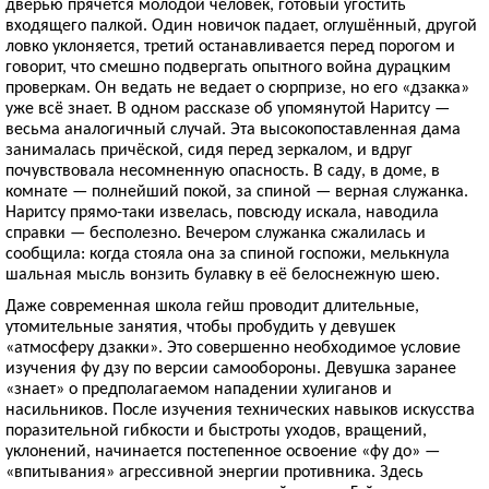
дверью прячется молодой человек, готовый угостить
входящего палкой. Один новичок падает, оглушённый, другой
ловко уклоняется, третий останавливается перед порогом и
говорит, что смешно подвергать опытного война дурацким
проверкам. Он ведать не ведает о сюрпризе, но его «дзакка»
уже всё знает. В одном рассказе об упомянутой Наритсу —
весьма аналогичный случай. Эта высокопоставленная дама
занималась причёской, сидя перед зеркалом, и вдруг
почувствовала несомненную опасность. В саду, в доме, в
комнате — полнейший покой, за спиной — верная служанка.
Наритсу прямо-таки извелась, повсюду искала, наводила
справки — бесполезно. Вечером служанка сжалилась и
сообщила: когда стояла она за спиной госпожи, мелькнула
шальная мысль вонзить булавку в её белоснежную шею.
Даже современная школа гейш проводит длительные,
утомительные занятия, чтобы пробудить у девушек
«атмосферу дзакки». Это совершенно необходимое условие
изучения фу дзу по версии самообороны. Девушка заранее
«знает» о предполагаемом нападении хулиганов и
насильников. После изучения технических навыков искусства
поразительной гибкости и быстроты уходов, вращений,
уклонений, начинается постепенное освоение «фу до» —
«впитывания» агрессивной энергии противника. Здесь