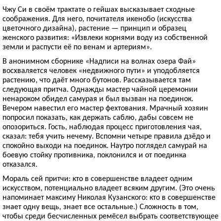
Чжу Си в своём трактате о гейшах высказывает сходные
соображения. Для него, почитателя икенобо (искусства
цветочного дизайна), растение — принцип и образец
женского развития: «Извлеки корнями воду из собственной
земли и распусти её по венам и артериям».
В анонимном сборнике «Надписи на волнах озера Фай»
восхваляется человек «недвижного пути» и уподобляется
растению, что даёт много бутонов. Рассказывается там
следующая притча. Однажды мастер чайной церемонии
ненароком обидел самурая и был вызван на поединок.
Вечером навестил его мастер фехтования. Мрачный хозяин
попросил показать, как держать саблю, дабы совсем не
опозориться. Гость, наблюдая процесс приготовления чая,
сказал: тебя учить нечему. Вспомни четыре правила дзёдо и
спокойно выходи на поединок. Наутро поглядел самурай на
боевую стойку противника, поклонился и от поединка
отказался.
Мораль сей притчи: кто в совершенстве владеет одним
искусством, потенциально владеет всяким другим. (Это очень
напоминает максиму Николая Кузанского: кто в совершенстве
знает одну вещь, знает все остальные.) Сложность в том,
чтобы среди бесчисленных ремёсел выбрать соответствующее