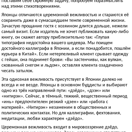
Поставим себе скромную задачу, попробуем поразмыслить
над этими стихотворениями.
Японцы отличаются церемонной вежливостью и стараются её
сохранить даже в сумасшедшем темпе современной жизни.
Зачастую прощание гостя с хозяином длится дольше, нежели
самый визит. Если издатель не хочет публиковать какую-либо
книгу, он скажет автору приблизительно так: «Глупая
типография недостойна вашего шедевра. Мы поищем
достойного каллиграфа в Японии, а если понадобится, пошлём
курьера в Китай». Если нетерпеливый клиент срывает одежду
с гейши, она поднимет брови: «Вы застенчивы, как вулкан,
скованный снегом и льдом», оставляя клиента озадаченно
чесать затылок.
Эта одиозная вежливость присутствует в Японии далеко не
всегда и не везде. Японцы в основном буддисты и выбирают
одно из трёх направлений пути: «дзёдо», «дзэн» или
«нитирэн». Сейчас, в тёмный, тяжкий, вещественный период
«инь» предпочтителен резкий «дзен» или «работа с
материей». «Нитирэн» незаменим в общественных и
политических контактах. Но для каллиграфии, фехтования,
медитации, любви характерен «дзёдо».
Церемонная вежливость входит в мировоззрение дзёдо,