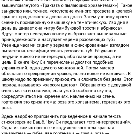
вышеупомянутого «Трактата о пылающих хризантемах»). Такое
занудство или, точнее, «отсутствие лунного просвета в крепкой
крыше» продолжается довольно долго. Затем ученицу просят
сменить произвольную вышивку на тематическую. Изо дня в
день вышивает она «игру бамбуковой трости и абрикоса».
Вдруг мастер неведомо почему выбрасывает вышивальные
принадлежности и наступает «время розовеющих губ».
Ученица часами сидит у зеркала и фиксированным взглядом
пытается интенсифицировать розовость губ. Её удачи и
неудачи никого не интересуют, ибо главное процесс, а не
цель. В книге Чжу Си перечислены десятки подобных
упражнений, одно другого монотонней. Потом мастер
объявляет о прекращении уроков, но это вовсе не каникулы. В
школу надо по прежнему приходить и слоняться без дела. Этот
период называется «хаосом цветов». Обращаются с девушкой
очень мягко и советуют, если уж ей особенно скучно,
сосредоточиться на изречениях, наклеенных на стене:
гортензия это хризантема; роза это хризантема, гортензия это
роза.
Здесь надобно припомнить приведённое в начале текста
стихотворение Башё. Чжу Си предлагает «сто интерпретаций».
Одна из самых простых: в саду женского тела красная
хризантема — губы; две гортензии — груди; роза —