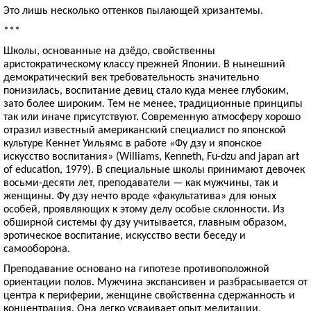
Это лишь несколько оттенков пылающей хризантемы.
***
Школы, основанные на дзёдо, свойственны
аристократическому классу прежней Японии. В нынешний
демократический век требовательность значительно
понизилась, воспитание девиц стало куда менее глубоким,
зато более широким. Тем не менее, традиционные принципы
так или иначе присутствуют. Современную атмосферу хорошо
отразил известный американский специалист по японской
культуре Кеннет Уильямс в работе «Фу дзу и японское
искусство воспитания» (Williams, Kenneth, Fu-dzu and japan art
of education, 1979). В специальные школы принимают девочек
восьми-десяти лет, преподаватели — как мужчины, так и
женщины. Фу дзу нечто вроде «факультатива» для юных
особей, проявляющих к этому делу особые склонности. Из
обширной системы фу дзу учитывается, главным образом,
эротическое воспитание, искусство вести беседу и
самооборона.
Преподавание основано на гипотезе противоположной
ориентации полов. Мужчина экспансивен и разбрасывается от
центра к периферии, женщине свойственна сдержанность и
концентрация. Она легко усваивает опыт медитации,