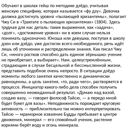
Обучают в школах гейш по методике дзёдо, учитывая
женскую специфику, которая называется «фу дзу». Девочка
должна достигнуть уровня «пылающей хризантемы», полагает
Чжу Си в «Трактате о пылающих хризантемах» (1804). Здесь
трудная для нас деталь: такие выражения, как «задача»,
«долг», «достижение уровня» ни в коем случае нельзя
понимать однозначно. Юноша или девушка, поступая в школу
дзен или дзёдо, уже достигли всего необходимого, речь идёт
лишь об уточнении и распределении знания. Как писал Чжу
Си, «много ростков способно дать единое зёрнышко: учение
не приобретает, а выбирает». Нам, целеустремлённым,
страдающим в случае бесцельной и бессмысленной жизни,
представить подобное очень непросто. В ситуации дзёдо
моменты любого занятия качественно и динамически
равноценны, а цель занятия, «то, ради чего», растворяется в
процессе. Инициатор какого-либо дела способен получить
совершенно неожиданный результат. «Думаю над вазой,
создаю вазу, — говорит философ Тайсю, — а передо мной
будет букет для вазы». Неподвижность порождает круговую
активность — приблизительно так можно интерпретировать
Тайсю — мраморное изваяние Будды пребывает в центре
движения, минерал — его спокойный ученик, растение
корнями берёт воду и огонь минерала.