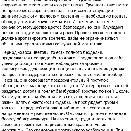
сокровенное место «великого расцвета». Трудность такова: это
не просто метафоры и символы, но и соответствующие
данным женским прелестям растения — необходимо познать
обоюдную магическую симпатию. Изречения на стене
означают: могущество цветов безпредельно, они блуждают
ночью по саду и меняют свои роли. Проще говоря, женщина
должна эротизировать всё тело, дабы не ограничиваться
обычными средоточиями сексуальной магнетики.
Период «хаоса цветов», то есть полного безделья,
продолжается неопределённо долго. Предоставленная себе
ученица бродит по школе, наблюдает за уроками
каллиграфии, декламации, танцевальных движений, однако
её просят не задерживаться и размышлять о жизни вообще.
Наконец она совершает предосудительный поступок:
обращается к мастеру, что запрещено. Мастер приказывает ей
раздеться догола и гоняет бамбуковой тростью по всей школе.
Затем ученица, зарёванная и в синяках, ложится спать и
размышлять о жестокости судьбы. Её пробуждает грубый
толчок — перед ней обнажённый юноша в состоянии
напряжённой мужественности. Он ложится рядом и начинает
беседу об агрикультуре. На его спине, груди и ногах она
замечает крохотные, нарисованные красной тушью,
иероглифы. Это средоточия эротического возбуждения. При