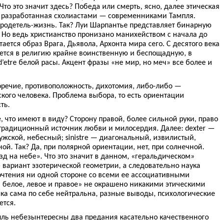
Что это значит здесь? Победа или смерть, ясно, далее этическая
й разработанная схолиастами — современниками Тампля.
бродетель-жизнь. Так? Луи Шарпантье представляет бинарную
 Но ведь христианство пронизано манихейством с начала до
тается образ Врага, Дьявола, Архонта мира сего. С десятого века
ается в религию крайне воинственную и беспощадную, в
’etre белой расы. Акцент фразы «не мир, но меч» все более и
воречие, противоположность, дихотомия, либо-либо —
кого человека. Проблема выбора, то есть ориентации
ть.
, что имеют в виду? Сторону правой, более сильной руки, право
 традиционный источник любви и милосердия. Далее: dexter —
жской, небесный; sinistre — диагональный, извилистый,
ой. Так? Да, при полярной ориентации, нет, при солнечной.
д на небе». Что это значит в данном, «геральдическом»
 вариант эзотерической геометрии, а следовательно наука
почтения ни одной стороне со всеми ее ассоциативными
 белое, левое и правое» не окрашено никакими этическими
ка сама по себе нейтральна, разные выводы, психологические
ется.
пль небезынтересны два предания касательно качественного