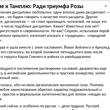
е к Тамплю: Ради триумфа Розы
×
ических дисциплин любопытна: одни вполне даже расцветают —
ия… не будем говорить о качестве этого расцвета. Другие
, дагонология — не стоит просвещать читателей, не наше это
я к числу подобных дисциплин. Каких? Известных или нет?
исутствует в современности. Но как? Социум, испытывая порой
ательно прошлого, начинает взывать к «традиции», «народной
».
тура и ушла вместе с этим сословием. Йохан Хейзинга и Арнольд
это случилось: во второй половине пятнадцатого века после
го герцога Карла Смелого в войнах со швейцарскими
людается постепенное растворение сословий: дворянство еще
ь в английское джентльменство и прусское юнкерство, затем
анный хаос.
чилась, ибо иссякла органическая жизненная сила. Поэтому
юбое заимствование обретает характер подражательный и
 простое и формальное начетничество для потехи «мещан во
в.
ий сейчас и особенно по-русски — дело трудное. Русский