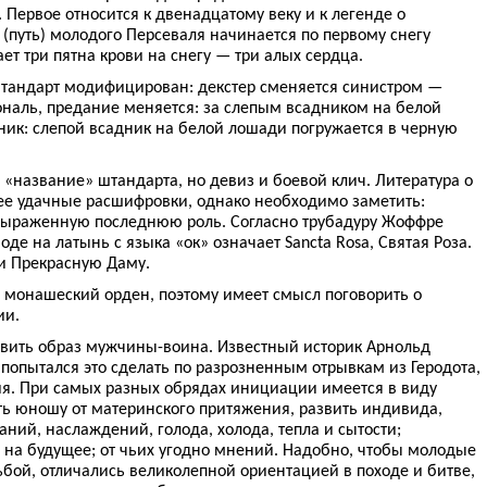
Первое относится к двенадцатому веку и к легенде о
(путь) молодого Персеваля начинается по первому снегу
т три пятна крови на снегу — три алых сердца.
штандарт модифицирован: декстер сменяется синистром —
ональ, предание меняется: за слепым всадником на белой
ник: слепой всадник на белой лошади погружается в черную
е «название» штандарта, но девиз и боевой клич. Литература о
ее удачные расшифровки, однако необходимо заметить:
 выраженную последнюю роль. Согласно трубадуру Жоффре
еводе на латынь с языка «ок» означает Sancta Rosa, Святая Роза.
и Прекрасную Даму.
 монашеский орден, поэтому имеет смысл поговорить о
ии.
авить образ мужчины-воина. Известный историк Арнольд
 попытался это сделать по разрозненным отрывкам из Геродота,
сия. При самых разных обрядах инициации имеется в виду
ть юношу от материнского притяжения, развить индивида,
аний, наслаждений, голода, холода, тепла и сытости;
на будущее; от чьих угодно мнений. Надобно, чтобы молодые
бой, отличались великолепной ориентацией в походе и битве,