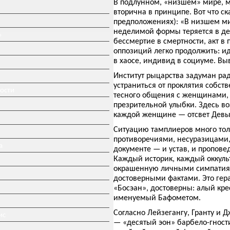
В подлунном, «низшем» мире, 
вторична в принципе. Вот что ск
предположениях): «В низшем ми
неделимой формы теряется в дел
»
бессмертие в смертности, акт в
оппозиций легко продолжить: ид
в хаосе, индивид в социуме. Вы
Институт рыцарства задуман ра
устраниться от проклятия собст
ности
тесного общения с женщинами, 
презрительной улыбки. Здесь во
каждой женщине — отсвет Девы
Ситуацию тамплиеров много тол
противоречиями, несуразицами,
а
документе — и устав, и проповед
Каждый историк, каждый оккуль
окрашенную личными симпатиям
достоверными фактами. Это гер
«Босэан», достоверны: алый кре
именуемый Бафометом.
Согласно Лейзегангу, Гранту и
ис
— «десятый эон» барбело-гности