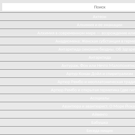
Актеон
Алхимия и ее эманации
Алхимия в современном мире — возрождение ил
Анадиомена: Женская субстанция в герм
Антарктида синоним бездны. Об Эдгаре
Антарктида
Антураж, Фон или Нечто Малопонятн
Артур Конан Дойл и спиритуализм
Артюр Рембо и неоплатоническая трад
Артюр Рембо и открытая герметика (две ги
Асоциалы
Авантюра и авантюрист. О Море Йока
Айвенго
Бабушка
Беседа нищих