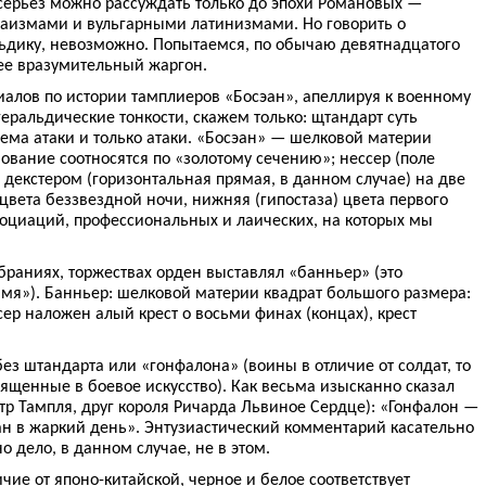
серьез можно рассуждать только до эпохи Романовых —
аизмами и вульгарными латинизмами. Но говорить о
ьдику, невозможно. Попытаемся, по обычаю девятнадцатого
нее вразумительный жаргон.
иалов по истории тамплиеров «Босэан», апеллируя к военному
геральдические тонкости, скажем только: щтандарт суть
ема атаки и только атаки. «Босэан» — шелковой материи
нование соотносятся по «золотому сечению»; нессер (поле
н декстером (горизонтальная прямая, в данном случае) на две
 цвета беззвездной ночи, нижняя (гипостаза) цвета первого
ссоциаций, профессиональных и лаических, на которых мы
браниях, торжествах орден выставлял «банньер» (это
амя»). Банньер: шелковой материи квадрат большого размера:
р наложен алый крест о восьми финах (концах), крест
з штандарта или «гонфалона» (воины в отличие от солдат, то
вященные в боевое искусство). Как весьма изысканно сказал
тр Тампля, друг короля Ричарда Львиное Сердце): «Гонфалон —
ан в жаркий день». Энтузиастический комментарий касательно
о дело, в данном случае, не в этом.
чие от японо-китайской, черное и белое соответствует