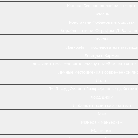
Калина: Бешенство любви и смерти
Камень
Константин Фофанов и его друзья
Корабль на цепи: О графике Д. Воронц
Куклы
Лавкрафт — исследователь аутсайда
Легенда о Кармен
Лексикон. Послесловие к роману Г. Мейринка «Ангел
Личные местоимения в современной ли
Лилит
Ло (Говард Филипп Лавкрафт: певец действит
Лорд Джим
Любовь в поэзии символизма
Мак
Манера и маньеризм
Mannerism