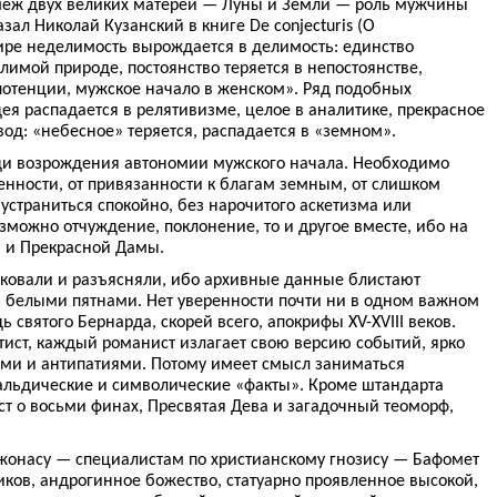
меж двух великих матерей — Луны и Земли — роль мужчины
азал Николай Кузанский в книге De conjecturis (О
ре неделимость вырождается в делимость: единство
имой природе, постоянство теряется в непостоянстве,
 потенции, мужское начало в женском». Ряд подобных
ея распадается в релятивизме, целое в аналитике, прекрасное
вод: «небесное» теряется, распадается в «земном».
ди возрождения автономии мужского начала. Необходимо
венности, от привязанности к благам земным, от слишком
устраниться спокойно, без нарочитого аскетизма или
зможно отчуждение, поклонение, то и другое вместе, ибо на
 и Прекрасной Дамы.
ковали и разъясняли, ибо архивные данные блистают
 белыми пятнами. Нет уверенности почти ни в одном важном
ь святого Бернарда, скорей всего, апокрифы XV-XVIII веков.
тист, каждый романист излагает свою версию событий, ярко
и и антипатиями. Потому имеет смысл заниматься
альдические и символические «факты». Кроме штандарта
ст о восьми финах, Пресвятая Дева и загадочный теоморф,
 Джонасу — специалистам по христианскому гнозису — Бафомет
ков, андрогинное божество, статуарно проявленное высокой,