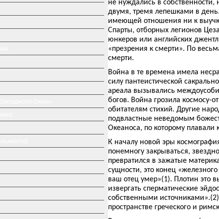
не нуждались в собственности, 
двумя, тремя лепешками в день.
имеющей отношения ни к выучке,
Спарты, отборных легионов Цеза
юнкеров или английских джентл
«презрения к смерти». По весьм
ова
смерти.
Война в те времена имела неср
силу пантеистической сакрально
ареала вызывались междоусоби
богов. Война грозила космосу-о
 Западного Окна»
обитателям стихий. Другие наро
рике
подвластные неведомым божест
Океаноса, по которому плавали к
ельности)
К началу новой эры космография
понемногу закрываться, звездн
превратился в зажатые материк
сущности, это конец «железного 
ваш отец умер»(1). Плотин это 
извергать сперматические эйдос
собственными источниками».(2)
пространстве греческого и римс