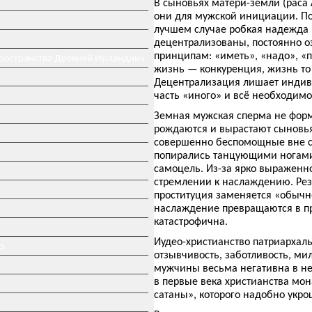
В сыновьях матери-земли (раса
они для мужской инициации. Поя
лучшем случае робкая надежда
децентрализованы, постоянно о
принципам: «иметь», «надо», «
пространства Древней Ирландии»
жизнь — конкуренция, жизнь то 
Децентрализация лишает индиви
часть «иного» и всё необходимо
Земная мужская сперма не форм
рождаются и вырастают сыновь
совершенно беспомощные вне сф
попирались танцующими ногами,
самоцель. Из-за ярко выраженн
стремлении к наслаждению. Рез
проституция заменяется «обычн
наслаждение превращаются в пр
катастрофична.
Иудео-христианство патриархаль
о
отзывчивость, заботливость, м
мужчины весьма негативна в не
в первые века христианства мо
сатаны», которого надобно укро