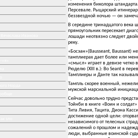
изменения биколора штандарта. 
Персевале. Рыцарский итинерар 
беззвездной ночью — он замечае
В середине тринадцатого века 
прямоугольник пересекает диаг
 Вячеслава Иванова
лошади неотвязно следует двой
реку.
«Босэан»(Bausseant, Baussant) н
тамплиерах дает более или мен
-«я»
«смысл» играет в девизе четко
Рюделю (XIII в.): Bo Seant в пер
ла
Тамплиеры и Данте так называл
о
Тампль скорее военный, нежели
ного Норда
мужской марсиальной инициац
вообще
Сейчас довольно трудно предст
Тойнби в книге «Воин и солдат»
Тита Ливия, Тацита, Диона Кас
достижение одной цели: оторва
ак зло
независимого от телесных страд
сожалений о прошлом и надежд 
люди, выбранные воинской судь