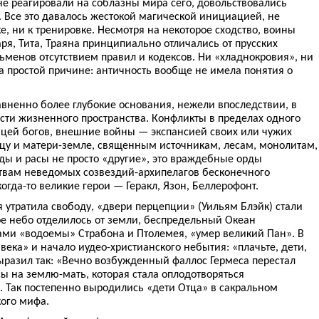
не реагировали на соблазны мира сего, довольствовались
 Все это давалось жестокой магической инициацией, не
 ни к тренировке. Несмотря на некоторое сходство, воины
ря, Тита, Траяна принципиально отличались от прусских
ьменов отсутствием правил и кодексов. Ни «хладнокровия», ни
а простой причине: античность вообще не имела понятия о
авненно более глубокие основания, нежели впоследствии, в
сти жизненного пространства. Конфликты в пределах одного
цей богов, внешние войны — экспансией своих или чужих
тцу и матери-земле, священным источникам, лесам, монолитам,
ды и расы не просто «другие», это враждебные орды
вам неведомых созвездий-архипелагов бесконечного
огда-то великие герои — Геракл, Язон, Беллерофонт.
 утратила свободу, «двери перцепции» (Уильям Блэйк) стали
ое небо отделилось от земли, беспредельный Океан
ами «водоемы» Страбона и Птолемея, «умер великий Пан». В
века» и начало иудео-христианского небытия: «плачьте, дети,
выразил так: «Вечно возбужденный фаллос Гермеса перестал
ы на землю-мать, которая стала оплодотворяться
. Так постепенно выродились «дети Отца» в сакральном
кого мифа.