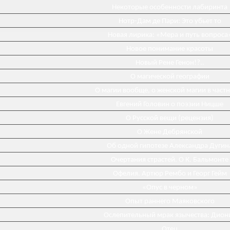
Некоторые особенности лабиринта
Нотр-Дам де Пари: Это убьет то
Новая лирика: «Мера и путь вопроса
Новое понимание красоты
Новый Рене Генон!?..
О магической географии
О магии вообще, о женской магии в част
Евгений Головин о поэзии Ницше
О Русской вещи (рецензия)
О Жене Дебрянской
Об одной гипотезе Александра Дугин
Очертания страстей. О К. Бальмонте
Офелия. Артюр Рембо и Георг Гейм
«Опус в черном»
Опыт раннего Маяковского
Ослепительный мрак язычества: Дион
Отец