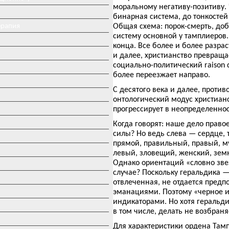
моральному негативу-позитиву. 
бинарная система, до тонкосте
ерапия
Общая схема: порок-смерть, до
систему основной у тамплиеров.
конца. Все более и более разрас
и далее, христианство превращ
социально-политический raison d
более переезжает направо.
С десятого века и далее, проти
онтологический модус христианс
прогрессирует в неопределеннос
Когда говорят: наше дело правое
силы? Но ведь слева — сердце,
прямой, правильный, правый, му
левый, зловещий, женский, земн
Однако ориентаций «словно звез
случае? Поскольку геральдика —
отвлеченная, не отдается пред
эманациями. Поэтому «черное и
индикаторами. Но хотя геральди
в том числе, делать не возбраня
Для характеристики ордена Там