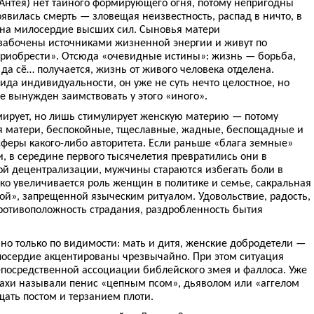
 Антея) нет тайного формирующего огня, потому непригодны
вилась смерть — зловещая неизвестность, распад в ничто, в
 на милосердие высших сил. Сыновья матери
забочены источниками жизненной энергии и живут по
приобрести». Отсюда «очевидные истины»: жизнь — борьба,
да сё… получается, жизнь от живого человека отделена.
да индивидуальности, он уже не суть нечто целостное, но
е вынужден заимствовать у этого «иного».
ирует, но лишь стимулирует женскую материю — потому
я матери, беспокойные, тщеславные, жадные, беспощадные и
еры какого-либо авторитета. Если раньше «блага земные»
 в середине первого тысячелетия превратились они в
ой децентрализации, мужчины стараются избегать боли в
ко увеличивается роль женщин в политике и семье, сакральная
ой», запрещенной языческим ритуалом. Удовольствие, радость,
отивоположность страдания, раздробленность бытия
но только по видимости: мать и дитя, женские добродетели —
илосердие акцентированы чрезвычайно. При этом ситуация
посредственной ассоциации библейского змея и фаллоса. Уже
нахи называли пенис «цепным псом», дьяволом или «аггелом
щать постом и терзанием плоти.