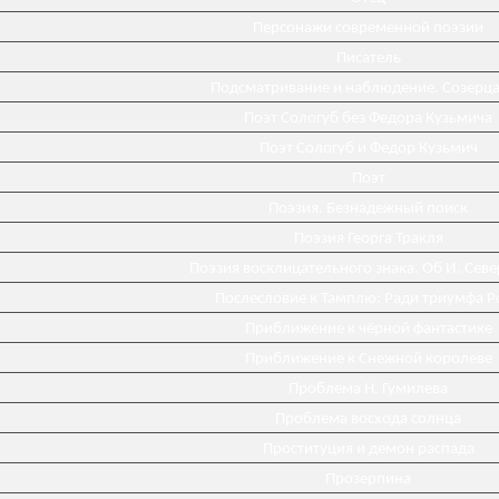
Персонажи современной поэзии
Писатель
Подсматривание и наблюдение. Созерц
Поэт Сологуб без Федора Кузьмича
Поэт Сологуб и Федор Кузьмич
Поэт
Поэзия. Безнадежный поиск
Поэзия Георга Тракля
Поэзия восклицательного знака. Об И. Сев
Послесловие к Тамплю: Ради триумфа Р
Приближение к чёрной фантастике
Приближение к Снежной королеве
Проблема Н. Гумилева
Проблема восхода солнца
Проституция и демон распада
Прозерпина