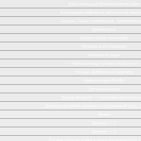
Блистательный Агриппа Неттесгейм
Блуждание лифчика в запутанной темат
Босеан. Тайна тамплиеров. Прелимина
Бренчалкин
Буржуа люди антимифа
Человек и его горизонт
Человек и люди
Черные птицы Густава Майринка
Чеснок. Доблестный воитель
Цивилизация Блефа
Дегуманизация
Дэвид Линдсей — таинственный музык
Девушка розовой калитки и муравьиный царь. 
Диана
Диониc — 1
Дионис — 2
Дионис (предисловие к книге Вальтера Отто 