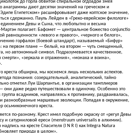
щиколоток до горла обвитой спиральной огдоадой змея
го анаграммы дают десятки значений на греческом и
 «Эдипе Египетском» расшифровывает даже коптское значение,
ситься сдержанно. Пауль Лейден в «Греко-еврейском филологе»
 единением Девы и Сына, что любопытно и весьма
-Мартэн полагает: Бафомет — центральное божество conjunctio
ой равноценности «левого и правого», «черного и белого»,
значению горфалон (боевой штандарт), называемый «Бифур»
а: на первом плане — белый, на втором — чуть смещенный,
ста, но автономный символ. Подразумевается качественное,
 смерти», «зеркала и отражения», «монаха и воина»,
.
о креста обширна, мы коснемся лишь нескольких аспектов.
етода познания: созерцательный, аналитический, тайно
ильно отметил Луи Шарпантье, в организации тамплиеров
 они даже редко путешествовали в одиночку. Особенно это
: группа всадников, направляясь к противнику, раздваивалась,
 и разнообразные маршевые эволюции. Попадая в окружение,
р осьмиконечного креста.
ется по-разному. Крест имел подобную окраску от «регул Девы
у и сатурниловой ереси (menstruum universalis в алхимии).
дпись на кресте Спасителя (I N R I) как Integra Natura
 обновляет природу в целом».