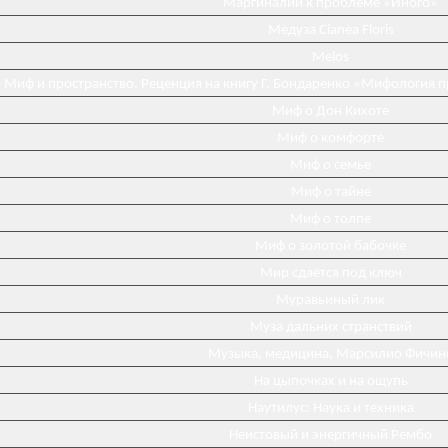
Маргиналии к проблеме «Иного»
Медуза Cianea Floris
Melos
Миф и пространство. Реценция на книгу Г. Бондаренко «Мифология 
Миф о Дон Кихоте
Миф о комфорте
Миф о семье
Миф о тайне
Миф о толпе
Миф о золотой бабочке
Мир сдаётся под ключ
Муравьиный лик
Муза дальних странствий
Музыка, медицина, Марсилио Фичин
На цыпочках и на ощупь
Наутилус: Наука и техника
Неистовый и энергичный Рембо