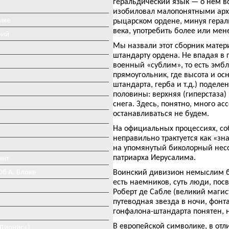
геральдический язык — о нем в
изобиловал малопонятными арх
ике
рыцарском ордене, минуя герал
века, употребить более или ме
рий
Мы назвали этот сборник матер
штандарту ордена. Не впадая в 
военный «сублим», то есть эмбл
прямоугольник, где высота и ос
штандарта, герба и т.д.) поделе
половины: верхняя (гиперстаза)
снега. Здесь, понятно, много а
останавливаться не будем.
На официальных процессиях, со
неправильно трактуется как «зн
на упомянутый биколорный нессе
патриарха Иерусалима.
ант
Об А. Блоке
Воинский дивизион немыслим бе
есть наемников, суть люди, пос
Роберт де Сабле (великий магис
путеводная звезда в ночи, фонт
гонфалона-штандарта понятен, н
В европейской символике, в отли
«Дионис»)