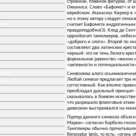
стройной, плавной фигурой, от 
Океаноса. Слово «Бафомет» и е
еврейском. Атанасиус Кирхер в
но к этому автору следует отно
ание
считает Бафомета андрогинным
правдоподобно(3). Клод де Сент
oppositorum тамплиеров, небесн
«доброго и злого». Второй по 
составляют два латинских крест
черный: это не тень белого кре
формальное равенство «жизни и
«активности и потенциальности»
ерянине
Символика алого осьмиконечног
Любой символ предлагает три м
озы
суггестивный. Как вполне прав
преобладал дуальный принцип —
сказывалось в боевом искусстве
что разрешало фланговые атаки
дивизион выстраивался на мане
Пурпур данного символа объясня
Марии» согласно барбело-гнозис
Тамплиеры обычно прочитывали на
Renovatur Ignis, то есть: «огонь