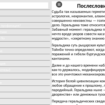
Послеслови
Судьба так называемых гермет
астрология, некромантия, алхим
совершенно неизвестны — гоэтия
дело. Геральдика тоже относитс
и профанация?
Забавный момент: геральдика пр
етике
нечто вроде укоров совести кас
 По
мудрости», «секретному знанию
Геральдика суть рыцарская куль
Тойнби точно определяют, когда 
ое
поражений и гибели бургундско
кантонами.
иция
Далее и до нашего времени наб
как-то держалось, модифицируяс
потезы)
все это уничтожил механизиров
История белой цивилизации кон
и
любое обращение к прошлому, л
пародийный. Геральдика ныне —
дворянстве» или денежных тузо
Передача геральдических сведен