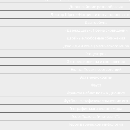
Дионисийские разнообразия
Доктор Шренк-Нотцинг и потусторонняя т
Два горбуна
«Двенадцать». Поэма сновидений
Двойные любовные сближения
Джон Ди и конец магического мира
Эгоцентрик
Экспрессионисты и сновидения
Эллис. Поэзия соответствий
Эра гинекократии
Фауст
Франсуа Рабле: вояж к Дионису
Футбол: метафизика языческих игр
География магического мира
Георг Тракль: Гипотеза №1
Герой в греческой мифологии