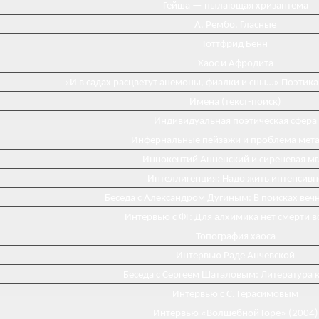
Гейша — пылающая хризантема
А. Рембо. Гласные
Готтфрид Бенн
Хаос и Афродита
«И в садах расцветут анемоны, фиалки и сны…» Поэтика
Имена (текст-поиск)
Индивидуальная поэтическая сфера
Инфернальные пейзажи и проблема мета
Иннокентий Анненский и сиреневая мг
Интеллигенция: Надо жить интенсивн
Беседа с Александром Дугиным: В поисках веч
Интервью с ФГ: Для алхимика нет смерти 
Топография хаоса
Интервью Раде Анчевской
Беседа с Сергеем Шаталовым: Литература к
Интервью с С. Герасимовым
Интервью «Волшебной Горе» (2004)