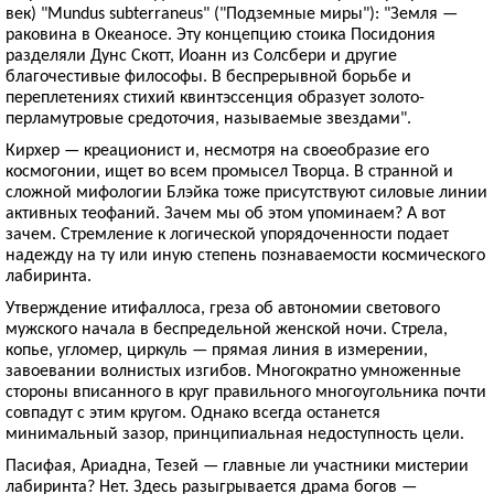
век) "Mundus subterraneus" ("Подземные миры"): "Земля —
раковина в Океаносе. Эту концепцию стоика Посидония
разделяли Дунс Скотт, Иоанн из Солсбери и другие
благочестивые философы. В беспрерывной борьбе и
переплетениях стихий квинтэссенция образует золото-
перламутровые средоточия, называемые звездами".
Кирхер — креационист и, несмотря на своеобразие его
космогонии, ищет во всем промысел Творца. В странной и
сложной мифологии Блэйка тоже присутствуют силовые линии
активных теофаний. Зачем мы об этом упоминаем? А вот
зачем. Стремление к логической упорядоченности подает
надежду на ту или иную степень познаваемости космического
лабиринта.
Утверждение итифаллоса, греза об автономии светового
мужского начала в беспредельной женской ночи. Стрела,
копье, угломер, циркуль — прямая линия в измерении,
завоевании волнистых изгибов. Многократно умноженные
стороны вписанного в круг правильного многоугольника почти
совпадут с этим кругом. Однако всегда останется
минимальный зазор, принципиальная недоступность цели.
Пасифая, Ариадна, Тезей — главные ли участники мистерии
лабиринта? Нет. Здесь разыгрывается драма богов —