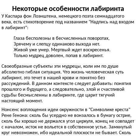
Некоторые особенности лабиринта
У Каспара фон Лоэнштена, немецкого поэта семнадцатого
века, есть стихотворение под названием "Надпись над входом
в лабиринт":
Глаза бесполезны в бесчисленных поворотах,
Зрячему и слепцу одинаково выхода нет.
Живой уже умер. Мертвый ждет воскресенья.
Только мудрец доволен, попав в лабиринт.
Своеобразные субъекты эти мудрецы, коли им по душе
абсолютно гиблая ситуация. Что жизнь человеческая суть
лабиринт, это течет в нашей крови и понятно без
рассуждений. В данном контексте следует добавить: понятия
прошлого и будущего, а следовательно, злой и счастливой
судьбы бесмысленны в лабиринте, где царит тягучий
настоящий момент.
Нонсенс воплощения идеи окружности в "Символике креста"
Рене Генона: сколь бы усердно не вонзалось в бумагу острие,
сколь бы хорошо не держался угол циркуля, конец не совпадет
с началом, исток не вольется в собственное устье. Замкнутый
круг невозможен, ибо идеальной плоскости не бывает. Сколь