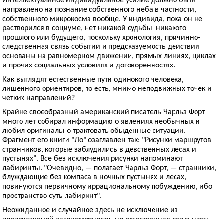
направлено на познание собственного неба в частности,
собственного микрокосма вообще. У индивида, пока он не
растворился в социуме, нет никакой судьбы, никакого
прошлого или будущего, поскольку хронология, причинно-
следственная связь событий и предсказуемость действий
основаны на равномерном движении, прямых линиях, циклах
и прочих социальных условиях и договоренностях.
Как выглядят естественные пути одинокого человека,
лишенного ориентиров, то есть, мнимо неподвижных точек и
четких направлений?
Крайне своеобразный американский писатель Чарльз Форт
много лет собирал информацию о явлениях необычных и
любил оригинально трактовать обыденные ситуации.
Фрагмент его книги "Ло" озаглавлен так: "Рисунки маршрутов
странников, которые заблудились в девственных лесах и
пустынях". Все без исключения рисунки напоминают
лабиринты. "Очевидно, — полагает Чарльз Форт, — странники,
блуждающие без компаса в ночных пустынях и лесах,
повинуются первичному иррациональному побуждению, ибо
пространство суть лабиринт".
Неожиданное и случайное здесь не исключение из
предсказуемой закономерности, но естественная реальность