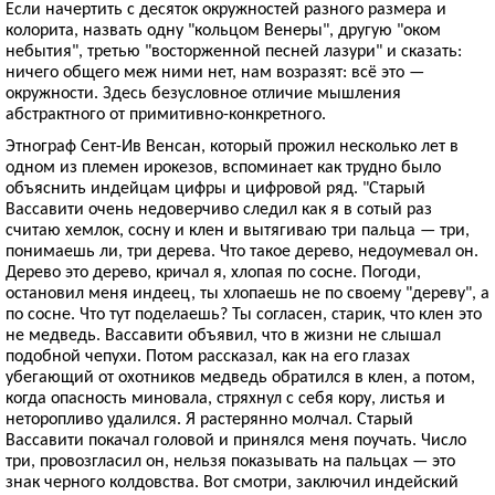
Если начертить с десяток окружностей разного размера и
колорита, назвать одну "кольцом Венеры", другую "оком
небытия", третью "восторженной песней лазури" и сказать:
ничего общего меж ними нет, нам возразят: всё это —
окружности. Здесь безусловное отличие мышления
абстрактного от примитивно-конкретного.
Этнограф Сент-Ив Венсан, который прожил несколько лет в
одном из племен ирокезов, вспоминает как трудно было
объяснить индейцам цифры и цифровой ряд. "Старый
Вассавити очень недоверчиво следил как я в сотый раз
считаю хемлок, сосну и клен и вытягиваю три пальца — три,
понимаешь ли, три дерева. Что такое дерево, недоумевал он.
Дерево это дерево, кричал я, хлопая по сосне. Погоди,
остановил меня индеец, ты хлопаешь не по своему "дереву", а
по сосне. Что тут поделаешь? Ты согласен, старик, что клен это
не медведь. Вассавити объявил, что в жизни не слышал
подобной чепухи. Потом рассказал, как на его глазах
убегающий от охотников медведь обратился в клен, а потом,
когда опасность миновала, стряхнул с себя кору, листья и
неторопливо удалился. Я растерянно молчал. Старый
Вассавити покачал головой и принялся меня поучать. Число
три, провозгласил он, нельзя показывать на пальцах — это
знак черного колдовства. Вот смотри, заключил индейский