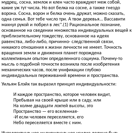
мудрец, сосна, хемлок и клен часто враждуют меж собой,
какие уж тут числа. Но вот белка на сосне, а также гнездо
ворона. Сосна, ворон и белка очень дружат, можно сказать,
одна семья. Вот тебе число три. А твои деревья... Вассавити
махнул рукой и побрел в лес".(1) Рациональное познание,
основанное на сведении множества индивидуальных вещей к
приблизительному тождеству, основанное на идеях
равенства, либо-либо, причинно- следственной связи,
никакого отношения к жизни личности не имеет. Точность
вращения земли и движения планет порождена
коллективным опытом определенного социума. Почему-то
мысль о подобной точности возникла после изобретения
механических часов, после унификации глубоко
индивидуальных переживаний времени и пространства.
Уильям Блэйк так выразил принцип индивидуальности:
И каждое пространство, которое человек видит,
Пребывая на своей крыше или в саду, или
На холме двадцати локтей высоты, это
Пространство — его вселенная-
-И если человек переселяется, его
Небо переселяется вместе с ним.
Интеллектуальное индивидуальное усилие должно быть