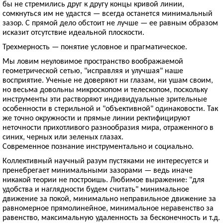
бы не стремились друг к другу концы кривой линии,
сомкнуться им не удастся — всегда останется минимальный
зазор. С прямой дело обстоит не лучше — ее равным образом
исказит отсутствие идеальной плоскости.
Трехмерность — понятие условное и прагматическое.
Мы ловим неуловимое пространство воображаемой
геометрической сетью, "исправляя и улучшая" наше
восприятие. Ученые не доверяют ни глазам, ни ушам своим,
но весьма довольны микроскопом и телескопом, поскольку
инструменты эти растворяют индивидуальные зрительные
особенности в стерильной и "объективной" одинаковости. Так
же точно окружности и прямые линии ректифицируют
неточности прихотливого разнообразия мира, отраженного в
синих, черных или зеленых глазах.
Современное познание инструментально и социально.
Коллективный научный разум пустяками не интересуется и
пренебрегает минимальными зазорами — ведь иначе
никакой теории не построишь. Любимое выражение: "для
удобства и наглядности будем считать" минимальное
движение за покой, минимально неправильное движение за
равномерное прямолинейное, минимальное неравенство за
равенство, максимальную удаленность за бесконечность и т.д.