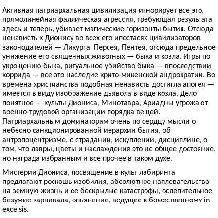
Активная патриархальная цивилизация игнорирует все это,
прямолинейная фаллическая агрессия, требующая результата
здесь и теперь, убивает магические горизонты бытия. Отсюда
ненависть к Дионису во всех его ипостасях цивилизаторов
законодателей — Ликурга, Персея, Пентея, отсюда предельное
унижение его священных животных — быка и козла. Игры по
укрощению быка, ритуальное убийство быка — впоследствии
коррида — все это наследие крито-микенской андрократии. Во
времена христианства подобная ненависть достигла апогея —
имеется в виду изображение дьявола в виде козла. Дело
понятное — культы Диониса, Минотавра, Ариадны угрожают
военно-трудовой организации порядка вещей.
Патриархальным доминаторам очень по сердцу мысли о
небесно санкционированной иерархии бытия, об
антропоцентризме, о страдании, искуплении, дисциплине, о
том, что лавры, цветы и наслаждения это не общее достояние,
но награда избранным и все прочее в таком духе.
Мистерии Диониса, посвящение в культ лабиринта
предлагают роскошь изобилия, абсолютное наплевательство
на земную жизнь и ее бескрылые катастрофы, ослепительное
безумие карнавала, опьянение, ведущее к божественному in
excelsis.