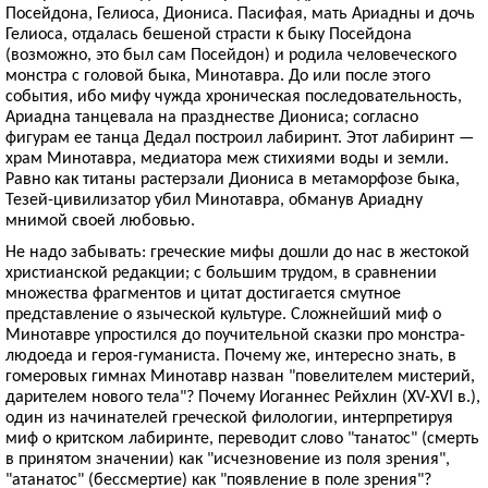
Посейдона, Гелиоса, Диониса. Пасифая, мать Ариадны и дочь
Гелиоса, отдалась бешеной страсти к быку Посейдона
(возможно, это был сам Посейдон) и родила человеческого
монстра с головой быка, Минотавра. До или после этого
события, ибо мифу чужда хроническая последовательность,
Ариадна танцевала на празднестве Диониса; согласно
фигурам ее танца Дедал построил лабиринт. Этот лабиринт —
храм Минотавра, медиатора меж стихиями воды и земли.
Равно как титаны растерзали Диониса в метаморфозе быка,
Тезей-цивилизатор убил Минотавра, обманув Ариадну
мнимой своей любовью.
Не надо забывать: греческие мифы дошли до нас в жестокой
христианской редакции; с большим трудом, в сравнении
множества фрагментов и цитат достигается смутное
представление о языческой культуре. Сложнейший миф о
Минотавре упростился до поучительной сказки про монстра-
людоеда и героя-гуманиста. Почему же, интересно знать, в
гомеровых гимнах Минотавр назван "повелителем мистерий,
дарителем нового тела"? Почему Иоганнес Рейхлин (XV-XVI в.),
один из начинателей греческой филологии, интерпретируя
миф о критском лабиринте, переводит слово "танатос" (смерть
в принятом значении) как "исчезновение из поля зрения",
"атанатос" (бессмертие) как "появление в поле зрения"?