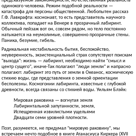
одинокого человека. Режим подобной реальности —
катастрофа для персоны общественной. Любопытен рассказ
Г.Ф. Лавкрафта: космонавт, то есть представитель научного
коллектива, попадает на Венере в прозрачный лабиринт.
Обычный пейзаж вот он, совсем рядом, но тело постоянно
натыкается на неумолимые, совершенно прозрачные стены.
Паника, безумие, гибель.
Радикальная нестабильность бытия, беспокойство,
неуверенность, экзистенциальный страх сопутствуют поискам
"выхода": жизнь — лабиринт, необходимо найти "смысл и
центр сущего", иначе-Так полагают "люди земли" и напрасно
полагают: лабиринт это путь от земли в Океанос, космическую
стихию воды, где представления о земной ориентации
бесполезны. Космогонии лабиринта, известные с глубокой
древности, всегда связаны со стихией воды. Уильям Блэйк:
Мировая раковина — вогнутая земля
Лабиринтальной запутанности, земля,
Испещренная извилистыми ущельями
Двадцати семи уровней плотности.
Поэт, разумеется, не придумал "мировую раковину", мы
встречаем нечто подобное в книге Атанасиуса Кирхера (XVII